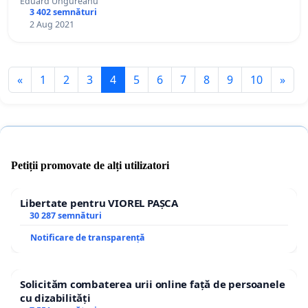
Eduard Ungureanu
3 402 semnături
2 Aug 2021
«
1
2
3
4
5
6
7
8
9
10
»
Petiții promovate de alți utilizatori
Libertate pentru VIOREL PAȘCA
30 287 semnături
Notificare de transparență
Solicităm combaterea urii online față de persoanele
cu dizabilități