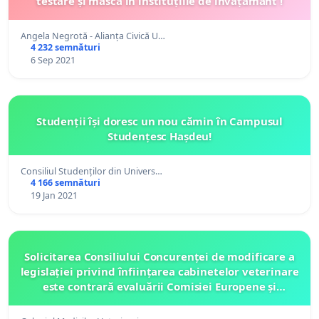
testare și mască în instituțiile de învățământ !
Angela Negrotă - Alianța Civică U…
4 232 semnături
6 Sep 2021
Studenții își doresc un nou cămin în Campusul
Studențesc Hașdeu!
Consiliul Studenților din Univers…
4 166 semnături
19 Jan 2021
Solicitarea Consiliului Concurenței de modificare a
legislației privind înființarea cabinetelor veterinare
este contrară evaluării Comisiei Europene și
hotărârilor CJUE