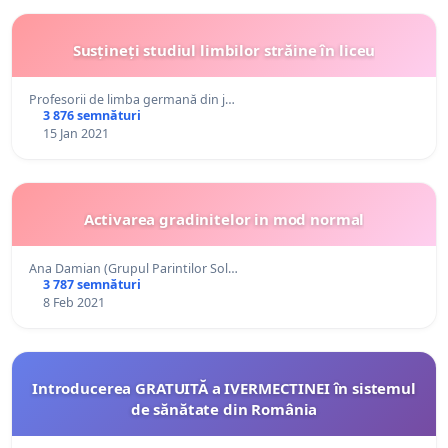
Susțineți studiul limbilor străine în liceu
Profesorii de limba germană din j…
3 876 semnături
15 Jan 2021
Activarea gradinitelor in mod normal
Ana Damian (Grupul Parintilor Sol…
3 787 semnături
8 Feb 2021
Introducerea GRATUITĂ a IVERMECTINEI în sistemul
de sănătate din România