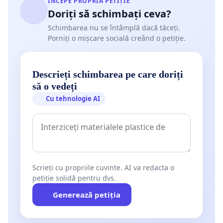
ÎNCEPE PROPRIA PETIȚIE
Doriți să schimbați ceva?
Schimbarea nu se întâmplă dacă tăceți.
Porniți o mișcare socială creând o petiție.
Descrieți schimbarea pe care doriți
să o vedeți
Cu tehnologie AI
Scrieți cu propriile cuvinte. AI va redacta o
petiție solidă pentru dvs.
Generează petiția