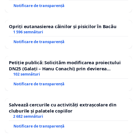
Notificare de transparență
Opriți eutanasierea câinilor și pisicilor în Bacău
1 596 semnături
Notificare de transparență
Petiție publică: Solicităm modificarea proiectului
DN25 (Galați – Hanu Conachi) prin devierea
traseului în afara localităților!
102 semnături
Notificare de transparență
Salvează cercurile cu activități extrașcolare din
cluburile și palatele copiilor
2 682 semnături
Notificare de transparență