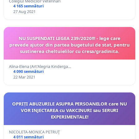
Colegiul Medicilor Veterinari
4 165 semnături
27 Aug 2021
NU SUSPENDATI LEGEA 239/2020!!! - lege care
prevede ajutor din partea bugetului de stat, pentru
sustinerea cheltuielilor cu cresa/gradinita.
Alina-Elena (Art'Alegria Kinderga…
4 090 semnături
22 Mar 2021
OPRIȚI ABUZURILE ASUPRA PERSOANELOR care NU
VOR INJECTAREA cu VAKCINURI sau SERURI
EXPERIMENTALE!
NICOLETA-MONICA PETRUŢ
4 011 semnături