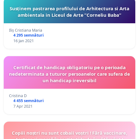
Susținem pastrarea profilului de Arhitectura si Arta
ambientala in Liceul de Arte ”Corneliu Baba”
Iliș Cristiana Maria
4 295 semnături
16 Jan 2021
Certificat de handicap obligatoriu pe o perioada
nedeterminata a tuturor persoanelor care sufera de
un handicap ireversibil
Cristina D
4 455 semnături
7 Apr 2021
Copiii noștri nu sunt cobaii voștri ! Fără vaccinare,