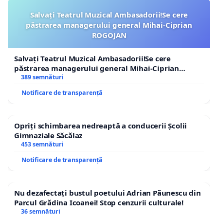
Salvați Teatrul Muzical Ambasadorii!Se cere
păstrarea managerului general Mihai-Ciprian
ROGOJAN
Salvați Teatrul Muzical Ambasadorii!Se cere
păstrarea managerului general Mihai-Ciprian
ROGOJAN
389 semnături
Notificare de transparență
Opriți schimbarea nedreaptă a conducerii Școlii
Gimnaziale Săcălaz
453 semnături
Notificare de transparență
Nu dezafectați bustul poetului Adrian Păunescu din
Parcul Grădina Icoanei! Stop cenzurii culturale!
36 semnături