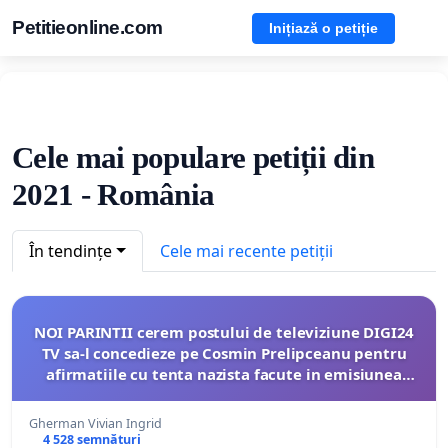
Petitieonline.com
Inițiază o petiție
Cele mai populare petiții din
2021 - România
În tendințe
Cele mai recente petiții
NOI PARINTII cerem postului de televiziune DIGI24
TV sa-l concedieze pe Cosmin Prelipceanu pentru
afirmatiile cu tenta nazista facute in emisiunea
interviu cu Ministrul Educatiei
Gherman Vivian Ingrid
4 528 semnături