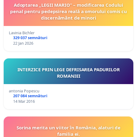
Adoptarea „LEGII MARIO” – modificarea Codului
penal pentru pedepsirea reală a omorului comis cu
discernământ de minori
Lavinia Bichler
329 037 semnături
22 Jan 2026
INTERZICE PRIN LEGE DEFRISAREA PADURILOR
ROMANIEI
antonia Popescu
207 084 semnături
14 Mar 2016
Sorina merita un viitor în România, alaturi de
familia ei.