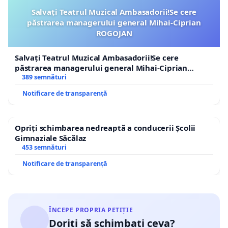
Salvați Teatrul Muzical Ambasadorii!Se cere
păstrarea managerului general Mihai-Ciprian
ROGOJAN
Salvați Teatrul Muzical Ambasadorii!Se cere
păstrarea managerului general Mihai-Ciprian
ROGOJAN
389 semnături
Notificare de transparență
Opriți schimbarea nedreaptă a conducerii Școlii
Gimnaziale Săcălaz
453 semnături
Notificare de transparență
ÎNCEPE PROPRIA PETIȚIE
Doriți să schimbați ceva?