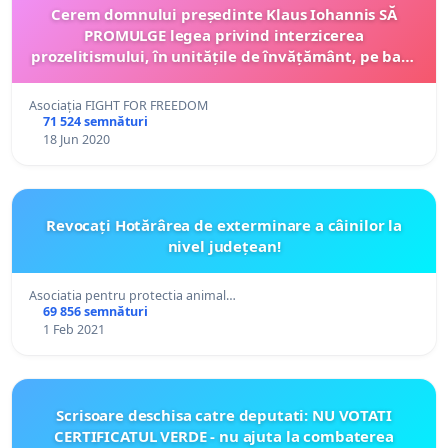
Cerem domnului președinte Klaus Iohannis SĂ
PROMULGE legea privind interzicerea
prozelitismului, în unitățile de învățământ, pe baza
criteriului identității de gen
Asociația FIGHT FOR FREEDOM
71 524 semnături
18 Jun 2020
Revocați Hotărârea de exterminare a câinilor la
nivel județean!
Asociatia pentru protectia animal…
69 856 semnături
1 Feb 2021
Scrisoare deschisa catre deputati: NU VOTATI
CERTIFICATUL VERDE - nu ajuta la combaterea