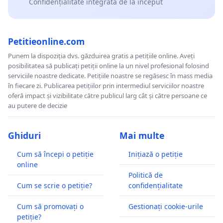
Confidențialitate integrată de la început
Petitieonline.com
Punem la dispoziția dvs. găzduirea gratis a petițiile online. Aveți
posibilitatea să publicați petiții online la un nivel profesional folosind
serviciile noastre dedicate. Petițiile noastre se regăsesc în mass media
în fiecare zi. Publicarea petițiilor prin intermediul serviciilor noastre
oferă impact și vizibilitate către publicul larg cât și către persoane ce
au putere de decizie
Ghiduri
Mai multe
Cum să începi o petiție
Inițiază o petiție
online
Politică de
Cum se scrie o petiție?
confidențialitate
Cum să promovați o
Gestionați cookie-urile
petiție?