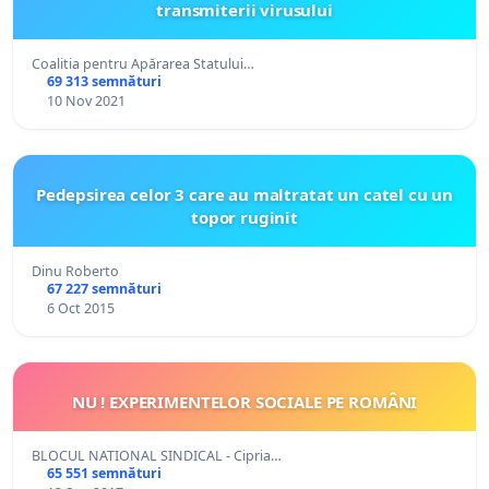
transmiterii virusului
Coalitia pentru Apărarea Statului…
69 313 semnături
10 Nov 2021
Pedepsirea celor 3 care au maltratat un catel cu un
topor ruginit
Dinu Roberto
67 227 semnături
6 Oct 2015
NU ! EXPERIMENTELOR SOCIALE PE ROMÂNI
BLOCUL NATIONAL SINDICAL - Cipria…
65 551 semnături