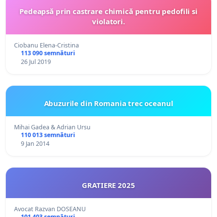
Pedeapsă prin castrare chimică pentru pedofili si
violatori.
Ciobanu Elena-Cristina
113 090 semnături
26 Jul 2019
Abuzurile din Romania trec oceanul
Mihai Gadea & Adrian Ursu
110 013 semnături
9 Jan 2014
GRATIERE 2025
Avocat Razvan DOSEANU
101 403 semnături