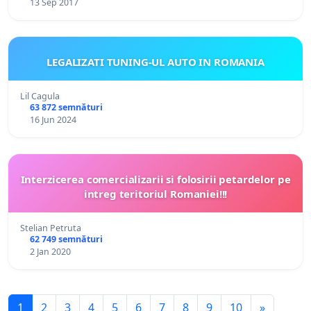
13 Sep 2017
LEGALIZATI TUNING-UL AUTO IN ROMANIA
Lil Cagula
63 872 semnături
16 Jun 2024
Interzicerea comercializarii si folosirii petardelor pe
intreg teritoriul Romaniei!!!
Stelian Petruta
62 749 semnături
2 Jan 2020
1
2
3
4
5
6
7
8
9
10
»