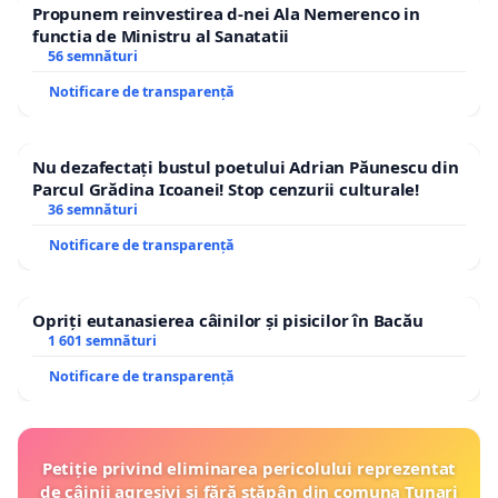
Propunem reinvestirea d-nei Ala Nemerenco in
functia de Ministru al Sanatatii
56 semnături
Notificare de transparență
Nu dezafectați bustul poetului Adrian Păunescu din
Parcul Grădina Icoanei! Stop cenzurii culturale!
36 semnături
Notificare de transparență
Opriți eutanasierea câinilor și pisicilor în Bacău
1 601 semnături
Notificare de transparență
Petiție privind eliminarea pericolului reprezentat
de câinii agresivi și fără stăpân din comuna Tunari