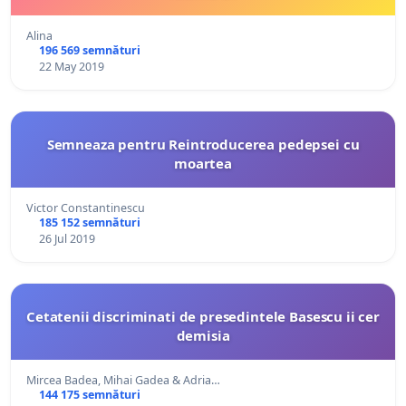
Alina
196 569 semnături
22 May 2019
Semneaza pentru Reintroducerea pedepsei cu
moartea
Victor Constantinescu
185 152 semnături
26 Jul 2019
Cetatenii discriminati de presedintele Basescu ii cer
demisia
Mircea Badea, Mihai Gadea & Adria…
144 175 semnături