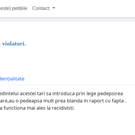
ește) petițiile
Contact:
 violatori.
dențialitate
dintelui acestei tari sa introduca prin lege pedepsirea
or,care,au o pedeapsa mult prea blanda in raport cu fapta .
 functiona mai ales la recidivisti.