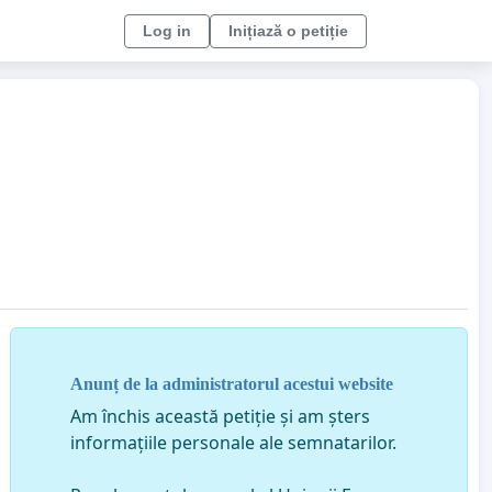
Log in
Inițiază o petiție
Anunț de la administratorul acestui website
Am închis această petiție și am șters
informațiile personale ale semnatarilor.