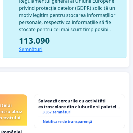
Regulamentul general al Uniunii Europene
privind protecția datelor (GDPR) solicită un
motiv legitim pentru stocarea informațiilor
personale, respectiv ca informațiile să fie
stocate pentru cel mai scurt timp posibil.
113.090
Semnături
Salvează cercurile cu activități
ntelui
extrașcolare din cluburile și palatele
entru abuz
copiilor
3 357 semnături
a statului
Notificare de transparență
 României,