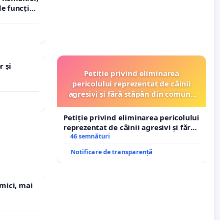
e funcție
r și
Petiție privind eliminarea
pericolului reprezentat de câinii
agresivi și fără stăpân din comuna
Tunari
Petiție privind eliminarea pericolului
reprezentat de câinii agresivi și fără
stăpân din comuna Tunari
46 semnături
Notificare de transparență
 mici, mai