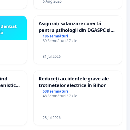
6 Aug 2026
Asigurați salarizare corectă
idențiat
pentru psihologii din DGASPC și
lă
spitale
186 semnături
89 Semnături / 7 zile
31 Jul 2026
vind
Reduceți accidentele grave ale
anistic
trotinetelor electrice în Bihor
veni
538 semnături
48 Semnături / 7 zile
28 Jul 2026