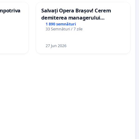
împotriva
Salvați Opera Brașov! Cerem
demiterea managerului
interimar, Petrean Lucian-Marius!
1 890 semnături
33 Semnături / 7 zile
27 Jun 2026