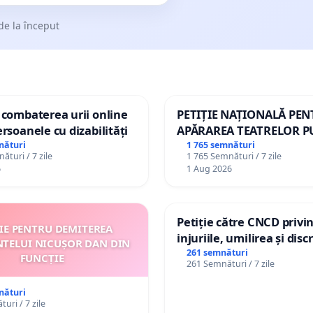
de la început
 combaterea urii online
PETIȚIE NAȚIONALĂ PE
ersoanele cu dizabilități
APĂRAREA TEATRELOR P
DE REPERTORIU DIN RO
nături
1 765 semnături
ături / 7 zile
1 765 Semnături / 7 zile
6
1 Aug 2026
Petiție către CNCD privi
ȚIE PENTRU DEMITEREA
injuriile, umilirea și dis
NTELUI NICUȘOR DAN DIN
persoanelor cu dizabilită
261 semnături
FUNCȚIE
261 Semnături / 7 zile
către utilizatorul TikTok 
nături
uri / 7 zile