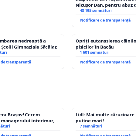
Nicușor Dan, pentru abuz d
și discreditarea statului
48 195 semnături
Notificare de transparență
himbarea nedreaptă a
Opriți eutanasierea câinilo
 Școlii Gimnaziale Săcălaz
pisicilor în Bacău
turi
1 601 semnături
e de transparență
Notificare de transparență
era Brașov! Cerem
Lidl: Mai multe cărucioare
 managerului interimar,
puține mari!
cian-Marius!
nături
7 semnături
e de transparență
Notificare de transparență