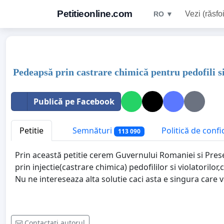
Petitieonline.com
Vezi (răsfoi
RO ▼
Pedeapsă prin castrare chimică pentru pedofili si
Publică pe Facebook
Petitie
Semnături
Politică de confi
113 090
Prin această petitie cerem Guvernului Romaniei si Prese
prin injectie(castrare chimica) pedofililor si violatoril
Nu ne intereseaza alta solutie caci asta e singura care va
Contactați autorul