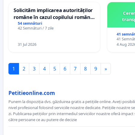
Solicităm implicarea autorităților
Cerem
române în cazul copilului român
trans
Wiliam Kristian Gheorghe, aflat în
54 semnături
42 Semnături / 7 zile
plasament în Danemarca de 12
41 semnăt
ani
41 Semnătu
31 Jul 2026
4 Aug 202
1
2
3
4
5
6
7
8
9
»
Petitieonline.com
Punem la dispoziția dvs. găzduirea gratis a petițiile online. Aveți posibili
nivel profesional folosind serviciile noastre dedicate. Petițiile noastre 
zi. Publicarea petițiilor prin intermediul serviciilor noastre oferă impact și
către persoane ce au putere de decizie