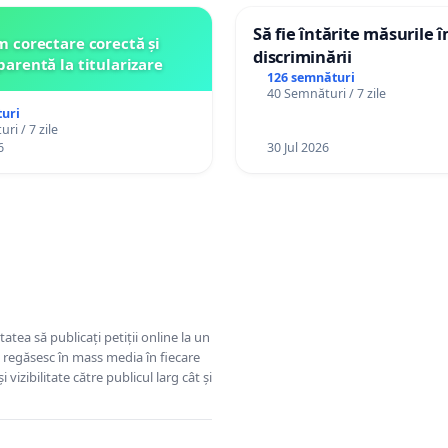
Să fie întărite măsurile 
 corectare corectă și
discriminării
parentă la titularizare
126 semnături
40 Semnături / 7 zile
uri
ri / 7 zile
6
30 Jul 2026
tatea să publicați petiții online la un
se regăsesc în mass media în fiecare
 vizibilitate către publicul larg cât și