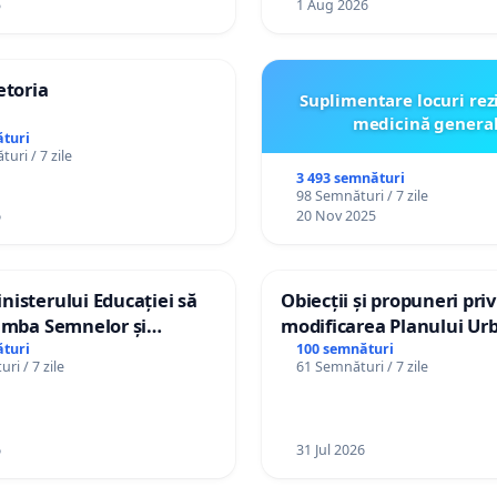
5
1 Aug 2026
etoria
Suplimentare locuri rez
medicină genera
turi
uri / 7 zile
3 493 semnături
98 Semnături / 7 zile
6
20 Nov 2025
isterului Educației să
Obiecții și propuneri pri
imba Semnelor și
modificarea Planului Urb
Braille în școlile din
General al orașului Ialo
turi
100 semnături
ri / 7 zile
61 Semnături / 7 zile
a Moldova!
6
31 Jul 2026