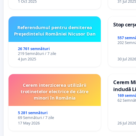
1 Oct 2025
31 Jul 202
Stop cerș
Referendumul pentru demiterea
Preşedintelui României Nicusor Dan
557 semnă
202 Semnăt
26 761 semnături
219 Semnături / 7 zile
4 Jun 2025
30 Jul 202
Cerem Min
Cerem interzicerea utilizării
includă L
trotinetelor electrice de către
alfabetul 
169 semnă
minori în România
62 Semnătu
Republic
5 281 semnături
69 Semnături / 7 zile
17 May 2026
26 Jul 202