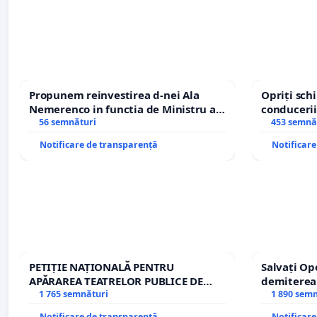
Propunem reinvestirea d-nei Ala
Opriți sc
Nemerenco in functia de Ministru al
conducerii
Sanatatii
56 semnături
453 semnă
Notificare de transparență
Notificar
PETIȚIE NAȚIONALĂ PENTRU
Salvați Op
APĂRAREA TEATRELOR PUBLICE DE
demiterea
REPERTORIU DIN ROMÂNIA
1 765 semnături
Petrean Lu
1 890 sem
Notificare de transparență
Notificar