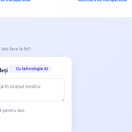
 Veți face la fel?
Cu tehnologie AI
deți
dă pentru dvs.