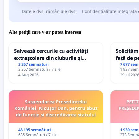
Datele dvs. rămân ale dvs.
Confidențialitate integrată 
Alte petiții care v-ar putea interesa
Salvează cercurile cu activități
Solicităm
extrașcolare din cluburile și
față de p
palatele copiilor
3 357 semnături
7 677 sem
3 357 Semnături / 7 zile
1 937 Semn
4 Aug 2026
29 Jul 202
Suspendarea Președintelui
PETI
României, Nicușor Dan, pentru abuz
PREȘEDI
de funcție și discreditarea statului
48 195 semnături
1 930 sem
635 Semnături / 7 zile
273 Semnăt