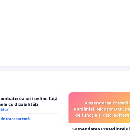
combaterea urii online față
Suspendarea Președi
ele cu dizabilități
României, Nicușor Dan, p
nături
de funcție și discreditare
e de transparență
Suspendarea Președintelui