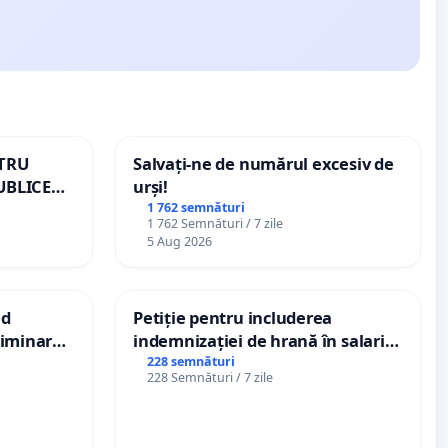
NTRU
Salvați-ne de numărul excesiv de
UBLICE
urși!
MÂNIA
1 762 semnături
1 762 Semnături / 7 zile
5 Aug 2026
nd
Petiție pentru includerea
criminarea
indemnizației de hrană în salariul
ți de
de bază și protejarea gradațiilor
228 semnături
228 Semnături / 7 zile
„Gorici”
de vechime pentru asistenții
personali