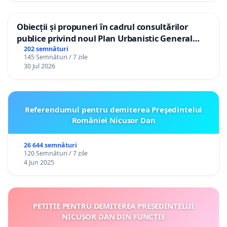
Obiecții și propuneri în cadrul consultărilor
publice privind noul Plan Urbanistic General
(PUG) Ialoveni
202 semnături
145 Semnături / 7 zile
30 Jul 2026
Referendumul pentru demiterea Preşedintelui
României Nicusor Dan
26 644 semnături
120 Semnături / 7 zile
4 Jun 2025
PETIȚIE PENTRU DEMITEREA PREȘEDINTELUI
NICUȘOR DAN DIN FUNCȚIE