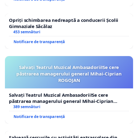
Opriți schimbarea nedreaptă a conducerii Școlii
Gimnaziale Săcălaz
453 semnături
Notificare de transparență
Salvați Teatrul Muzical Ambasadorii!Se cere
păstrarea managerului general Mihai-Ciprian
ROGOJAN
Salvați Teatrul Muzical Ambasadorii!Se cere
păstrarea managerului general Mihai-Ciprian
ROGOJAN
389 semnături
Notificare de transparență
Salvează cercurile cu activități extrașcolare din