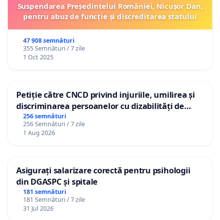
Suspendarea Președintelui României, Nicușor Dan,
pentru abuz de funcție și discreditarea statului
47 908 semnături
355 Semnături / 7 zile
1 Oct 2025
Petiție către CNCD privind injuriile, umilirea și
discriminarea persoanelor cu dizabilități de
către utilizatorul TikTok „Gorici”
256 semnături
256 Semnături / 7 zile
1 Aug 2026
Asigurați salarizare corectă pentru psihologii
din DGASPC și spitale
181 semnături
181 Semnături / 7 zile
31 Jul 2026