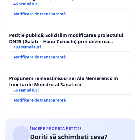
46 semnături
Notificare de transparență
Petiție publică: Solicităm modificarea proiectului
DN25 (Galați – Hanu Conachi) prin devierea
traseului în afara localităților!
103 semnături
Notificare de transparență
Propunem reinvestirea d-nei Ala Nemerenco in
functia de Ministru al Sanatatii
56 semnături
Notificare de transparență
ÎNCEPE PROPRIA PETIȚIE
Doriți să schimbați ceva?