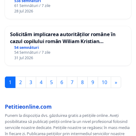
538 semnături
61 Semnături / 7 zile
28 Jul 2026
Solicităm implicarea autorităților române în
cazul copilului român Wiliam Kristian
Gheorghe, aflat în plasament în Danemarca de
54 semnături
54 Semnături / 7 zile
12 ani
31 Jul 2026
1
2
3
4
5
6
7
8
9
10
»
Petitieonline.com
Punem la dispoziția dvs. găzduirea gratis a petițiile online. Aveți
posibilitatea să publicați petiții online la un nivel profesional folosind
serviciile noastre dedicate. Petițiile noastre se regăsesc în mass media
în fiecare zi. Publicarea petițiilor prin intermediul serviciilor noastre