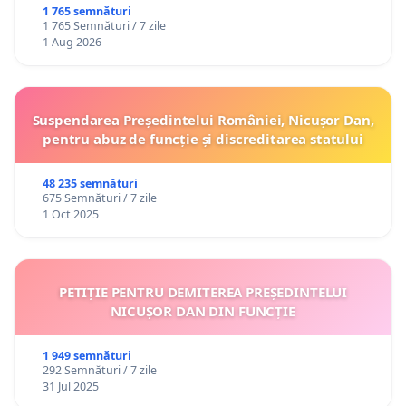
ROMÂNIA
1 765 semnături
1 765 Semnături / 7 zile
1 Aug 2026
Suspendarea Președintelui României, Nicușor Dan,
pentru abuz de funcție și discreditarea statului
48 235 semnături
675 Semnături / 7 zile
1 Oct 2025
PETIȚIE PENTRU DEMITEREA PREȘEDINTELUI
NICUȘOR DAN DIN FUNCȚIE
1 949 semnături
292 Semnături / 7 zile
31 Jul 2025