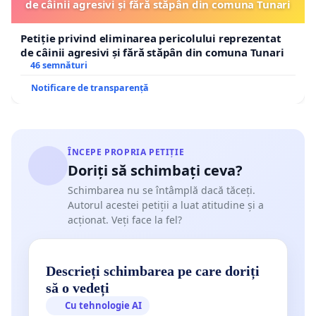
de câinii agresivi și fără stăpân din comuna Tunari
Petiție privind eliminarea pericolului reprezentat
de câinii agresivi și fără stăpân din comuna Tunari
46 semnături
Notificare de transparență
ÎNCEPE PROPRIA PETIȚIE
Doriți să schimbați ceva?
Schimbarea nu se întâmplă dacă tăceți.
Autorul acestei petiții a luat atitudine și a
acționat. Veți face la fel?
Descrieți schimbarea pe care doriți
să o vedeți
Cu tehnologie AI