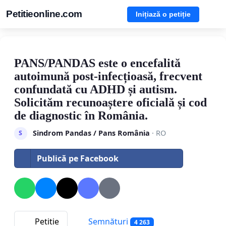
Petitieonline.com
Inițiază o petiție
PANS/PANDAS este o encefalită
autoimună post-infecțioasă, frecvent
confundată cu ADHD și autism.
Solicităm recunoaștere oficială și cod
de diagnostic în România.
Sindrom Pandas / Pans România
· RO
S
Publică pe Facebook
Petitie
Semnături
4 263