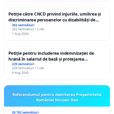
Petiție către CNCD privind injuriile, umilirea și
discriminarea persoanelor cu dizabilități de
către utilizatorul TikTok „Gorici”
262 semnături
262 Semnături / 7 zile
1 Aug 2026
Petiție pentru includerea indemnizației de
hrană în salariul de bază și protejarea
gradațiilor de vechime pentru asistenții
229 semnături
229 Semnături / 7 zile
personali
6 Aug 2026
Referendumul pentru demiterea Preşedintelui
României Nicusor Dan
26 762 semnături