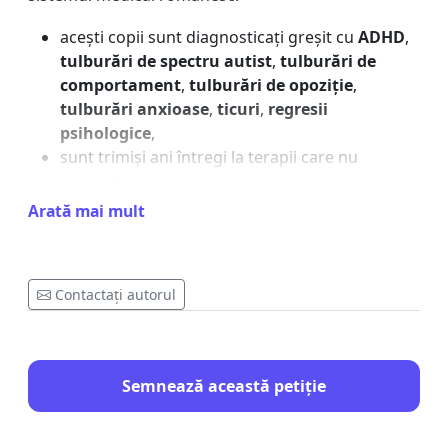
acești copii sunt diagnosticați greșit cu
ADHD
,
tulburări de spectru autist
,
tulburări de
comportament
,
tulburări de opoziție
,
tulburări anxioase
,
ticuri
,
regresii
psihologice
,
sunt trimiși ani întregi la terapii care nu
tratează cauza,
sunt considerați „dificili”, „răsfățați”, „nevrotici”,
Arată mai mult
părinții sunt acuzați de parenting defectuos,
iar infecția reală și neuroinflamația rămân
netratate.
Contactați autorul
În alte țări (SUA, Italia, Franța, Germania, UK,
Ucraina, Polonia), afecțiunile sunt recunoscute
oficial. Există protocoale clare, ghiduri medicale,
Semnează această petiție
centre specializate, tratamente accesibile și
formare profesională pentru medici.