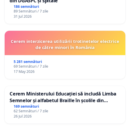
din DGASPC și spitale
186 semnături
89 Semnături / 7 zile
31 Jul 2026
Cerem interzicerea utilizării trotinetelor electrice
de către minori în România
5 281 semnături
69 Semnături / 7 zile
17 May 2026
Cerem Ministerului Educației să includă Limba
Semnelor și alfabetul Braille în școlile din
Republica Moldova!
169 semnături
62 Semnături / 7 zile
26 Jul 2026