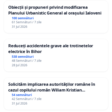
Obiecții și propuneri privind modificarea
Planului Urbanistic General al orașului Ialoveni
100 semnături
61 Semnături / 7 zile
31 Jul 2026
Reduceți accidentele grave ale trotinetelor
electrice în Bihor
538 semnături
48 Semnături / 7 zile
28 Jul 2026
Solicităm implicarea autorităților române în
cazul copilului român Wiliam Kristian
Gheorghe, aflat în plasament în Danemarca de
54 semnături
42 Semnături / 7 zile
12 ani
31 Jul 2026