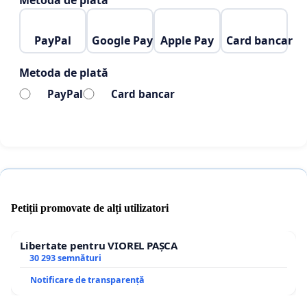
Metoda de plată
brusc.
Copiii noștri au dreptul la un diagnostic corect, la
PayPal
Google Pay
Apple Pay
Card bancar
tratament și la viață normală — nu la ani de
Metoda de plată
confuzie, stigmat, suferință și terapii ineficiente.
PayPal
Card bancar
Semnează pentru recunoașterea PANS/PANDAS
în România.
Semnează pentru a opri diagnosticele greșite.
Semnează pentru sănătatea copiilor noștri.
Petiții promovate de alți utilizatori
Libertate pentru VIOREL PAȘCA
30 293 semnături
Notificare de transparență