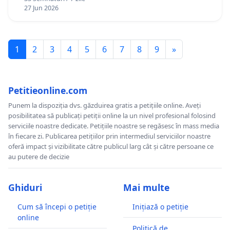
27 Jun 2026
1
2
3
4
5
6
7
8
9
»
Petitieonline.com
Punem la dispoziția dvs. găzduirea gratis a petițiile online. Aveți
posibilitatea să publicați petiții online la un nivel profesional folosind
serviciile noastre dedicate. Petițiile noastre se regăsesc în mass media
în fiecare zi. Publicarea petițiilor prin intermediul serviciilor noastre
oferă impact și vizibilitate către publicul larg cât și către persoane ce
au putere de decizie
Ghiduri
Mai multe
Cum să începi o petiție
Inițiază o petiție
online
Politică de