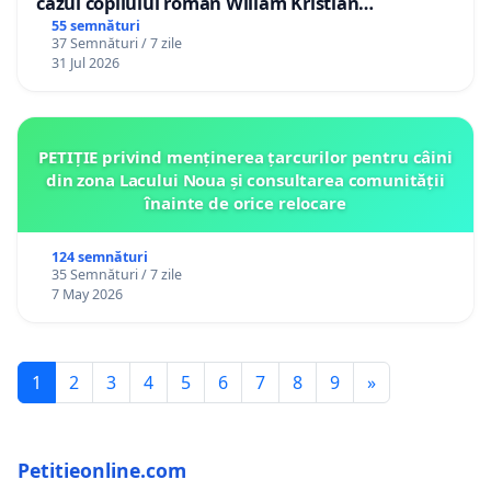
cazul copilului român Wiliam Kristian
Gheorghe, aflat în plasament în Danemarca de
55 semnături
37 Semnături / 7 zile
12 ani
31 Jul 2026
PETIȚIE privind menținerea țarcurilor pentru câini
din zona Lacului Noua și consultarea comunității
înainte de orice relocare
124 semnături
35 Semnături / 7 zile
7 May 2026
1
2
3
4
5
6
7
8
9
»
Petitieonline.com