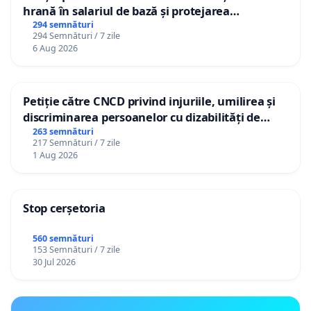
hrană în salariul de bază și protejarea
gradațiilor de vechime pentru asistenții
294 semnături
294 Semnături / 7 zile
personali
6 Aug 2026
Petiție către CNCD privind injuriile, umilirea și
discriminarea persoanelor cu dizabilități de
către utilizatorul TikTok „Gorici”
263 semnături
217 Semnături / 7 zile
1 Aug 2026
Stop cerșetoria
560 semnături
153 Semnături / 7 zile
30 Jul 2026