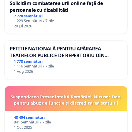
Solicităm combaterea urii online față de
persoanele cu dizabilități
7 720 semnături
1 229 Semnături / 7 zile
29 Jul 2026
PETIȚIE NAȚIONALĂ PENTRU APĂRAREA
TEATRELOR PUBLICE DE REPERTORIU DIN
ROMÂNIA
1 778 semnături
1 116 Semnături / 7 zile
1 Aug 2026
Suspendarea Președintelui României, Nicușor Dan,
pentru abuz de funcție și discreditarea statului
48 404 semnături
841 Semnături / 7 zile
1 Oct 2025