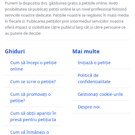
Punem la dispoziția dvs. găzduirea gratis a petițiile online. Aveți
posibilitatea să publicați petiții online la un nivel profesional folosind
serviciile noastre dedicate. Petițiile noastre se regăsesc în mass media
în fiecare zi. Publicarea petițiilor prin intermediul serviciilor noastre
oferă impact și vizibilitate către publicul larg cât și către persoane ce
au putere de decizie
Ghiduri
Mai multe
Cum să începi o petiție
Inițiază o petiție
online
Politică de
Cum se scrie o petiție?
confidențialitate
Cum să promovați o
Gestionați cookie-urile
petiție?
Despre noi
Cum să obții apariții în
presă pentru petiția ta
Cum să înmânezi o