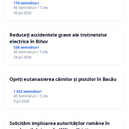
Republica Moldova!
174 semnături
46 Semnături / 7 zile
26 Jul 2026
Reduceți accidentele grave ale trotinetelor
electrice în Bihor
538 semnături
45 Semnături / 7 zile
28 Jul 2026
Opriți eutanasierea câinilor și pisicilor în Bacău
1 622 semnături
40 Semnături / 7 zile
9 Jul 2026
Solicităm implicarea autorităților române în