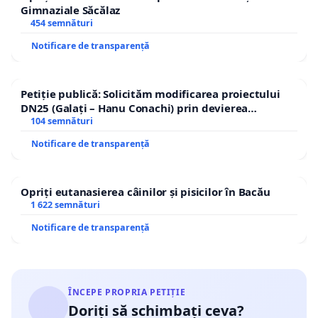
Gimnaziale Săcălaz
454 semnături
Notificare de transparență
Petiție publică: Solicităm modificarea proiectului
DN25 (Galați – Hanu Conachi) prin devierea
traseului în afara localităților!
104 semnături
Notificare de transparență
Opriți eutanasierea câinilor și pisicilor în Bacău
1 622 semnături
Notificare de transparență
ÎNCEPE PROPRIA PETIȚIE
Doriți să schimbați ceva?