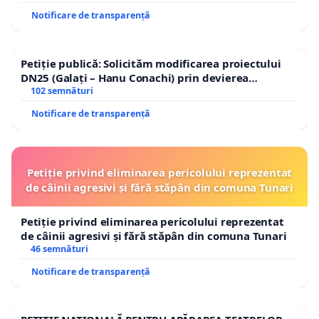
Notificare de transparență
Petiție publică: Solicităm modificarea proiectului
DN25 (Galați – Hanu Conachi) prin devierea
traseului în afara localităților!
102 semnături
Notificare de transparență
Petiție privind eliminarea pericolului reprezentat
de câinii agresivi și fără stăpân din comuna Tunari
Petiție privind eliminarea pericolului reprezentat
de câinii agresivi și fără stăpân din comuna Tunari
46 semnături
Notificare de transparență