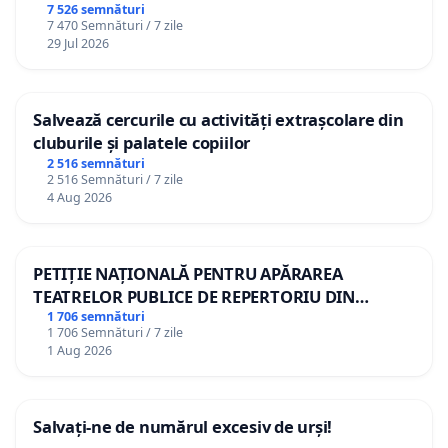
7 526 semnături
7 470 Semnături / 7 zile
29 Jul 2026
Salvează cercurile cu activități extrașcolare din
cluburile și palatele copiilor
2 516 semnături
2 516 Semnături / 7 zile
4 Aug 2026
PETIȚIE NAȚIONALĂ PENTRU APĂRAREA
TEATRELOR PUBLICE DE REPERTORIU DIN
ROMÂNIA
1 706 semnături
1 706 Semnături / 7 zile
1 Aug 2026
Salvați-ne de numărul excesiv de urși!