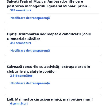
Salvați Teatrul Muzical Ambasadorii!Se cere
păstrarea managerului general Mihai-Ciprian
ROGOJAN
389 semnături
Notificare de transparență
Opriți schimbarea nedreaptă a conducerii Școlii
Gimnaziale Săcălaz
453 semnături
Notificare de transparență
Salvează cercurile cu activități extrașcolare din
cluburile și palatele copiilor
2 516 semnături
Notificare de transparență
Lidl: Mai multe cărucioare mici, mai puține mari!
6 semnături