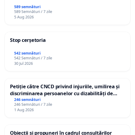
589 semnături
589 Semnături / 7 zile
5 Aug 2026
Stop cerșetoria
542 semnături
542 Semnături / 7 zile
30 Jul 2026
Petiție către CNCD privind injuriile, umilirea și
discriminarea persoanelor cu dizabilități de
către utilizatorul TikTok „Gorici”
246 semnături
246 Semnături / 7 zile
1 Aug 2026
Obiecții și propuneri în cadrul consultărilor