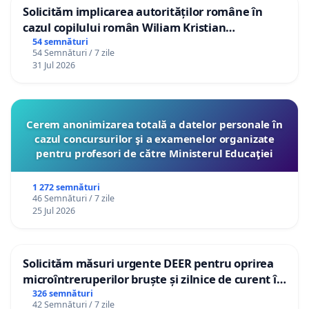
Solicităm implicarea autorităților române în
cazul copilului român Wiliam Kristian
Gheorghe, aflat în plasament în Danemarca de
54 semnături
54 Semnături / 7 zile
12 ani
31 Jul 2026
Cerem anonimizarea totală a datelor personale în
cazul concursurilor şi a examenelor organizate
pentru profesori de către Ministerul Educaţiei
1 272 semnături
46 Semnături / 7 zile
25 Jul 2026
Solicităm măsuri urgente DEER pentru oprirea
microîntreruperilor bruște și zilnice de curent în
Sâncraiu de Mureș și Nazna
326 semnături
42 Semnături / 7 zile