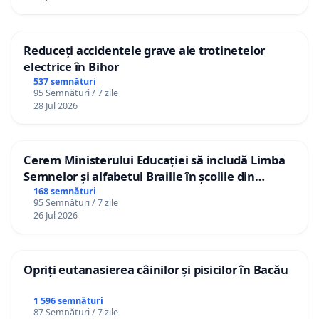
Reduceți accidentele grave ale trotinetelor
electrice în Bihor
537 semnături
95 Semnături / 7 zile
28 Jul 2026
Cerem Ministerului Educației să includă Limba
Semnelor și alfabetul Braille în școlile din
Republica Moldova!
168 semnături
95 Semnături / 7 zile
26 Jul 2026
Opriți eutanasierea câinilor și pisicilor în Bacău
1 596 semnături
87 Semnături / 7 zile