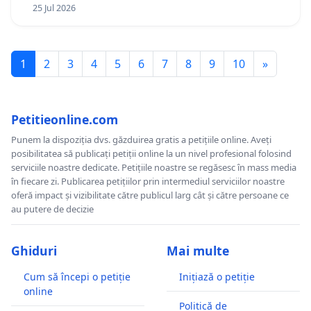
25 Jul 2026
1
2
3
4
5
6
7
8
9
10
»
Petitieonline.com
Punem la dispoziția dvs. găzduirea gratis a petițiile online. Aveți
posibilitatea să publicați petiții online la un nivel profesional folosind
serviciile noastre dedicate. Petițiile noastre se regăsesc în mass media
în fiecare zi. Publicarea petițiilor prin intermediul serviciilor noastre
oferă impact și vizibilitate către publicul larg cât și către persoane ce
au putere de decizie
Ghiduri
Mai multe
Cum să începi o petiție
Inițiază o petiție
online
Politică de