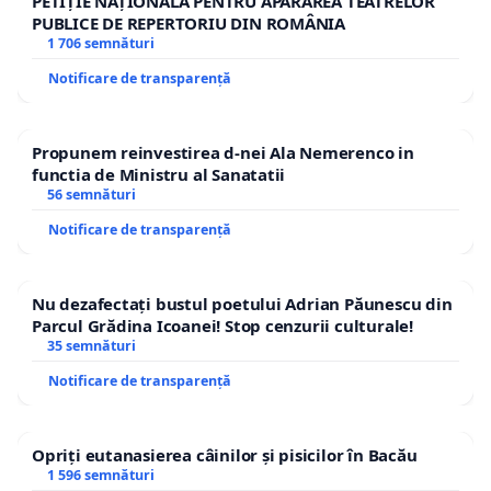
PETIȚIE NAȚIONALĂ PENTRU APĂRAREA TEATRELOR
PUBLICE DE REPERTORIU DIN ROMÂNIA
1 706 semnături
Notificare de transparență
Propunem reinvestirea d-nei Ala Nemerenco in
functia de Ministru al Sanatatii
56 semnături
Notificare de transparență
Nu dezafectați bustul poetului Adrian Păunescu din
Parcul Grădina Icoanei! Stop cenzurii culturale!
35 semnături
Notificare de transparență
Opriți eutanasierea câinilor și pisicilor în Bacău
1 596 semnături