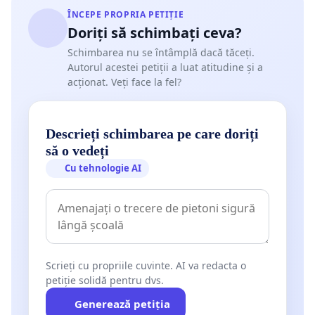
ÎNCEPE PROPRIA PETIȚIE
Doriți să schimbați ceva?
Schimbarea nu se întâmplă dacă tăceți.
Autorul acestei petiții a luat atitudine și a
acționat. Veți face la fel?
Descrieți schimbarea pe care doriți
să o vedeți
Cu tehnologie AI
Scrieți cu propriile cuvinte. AI va redacta o
petiție solidă pentru dvs.
Generează petiția