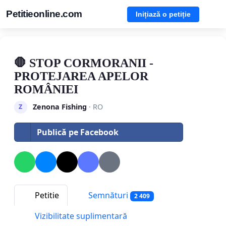
Petitieonline.com
Inițiază o petiție
🛑 STOP CORMORANII -
PROTEJAREA APELOR
ROMÂNIEI
Zenona Fishing
· RO
Z
Publică pe Facebook
Petitie
Semnături
2 409
Vizibilitate suplimentară