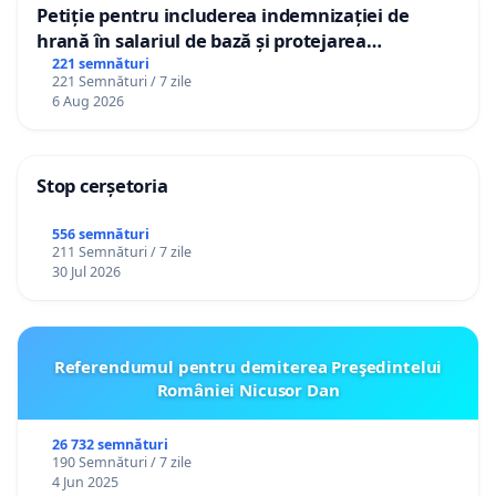
Petiție pentru includerea indemnizației de
hrană în salariul de bază și protejarea
gradațiilor de vechime pentru asistenții
221 semnături
221 Semnături / 7 zile
personali
6 Aug 2026
Stop cerșetoria
556 semnături
211 Semnături / 7 zile
30 Jul 2026
Referendumul pentru demiterea Preşedintelui
României Nicusor Dan
26 732 semnături
190 Semnături / 7 zile
4 Jun 2025