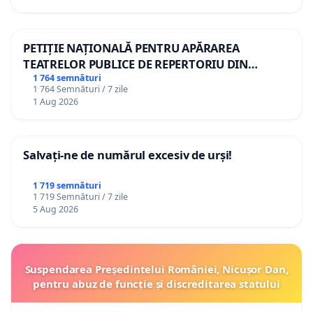
PETIȚIE NAȚIONALĂ PENTRU APĂRAREA
TEATRELOR PUBLICE DE REPERTORIU DIN
ROMÂNIA
1 764 semnături
1 764 Semnături / 7 zile
1 Aug 2026
Salvați-ne de numărul excesiv de urși!
1 719 semnături
1 719 Semnături / 7 zile
5 Aug 2026
Suspendarea Președintelui României, Nicușor Dan,
pentru abuz de funcție și discreditarea statului