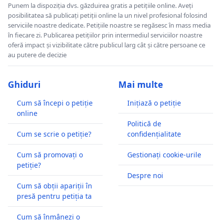
Punem la dispoziția dvs. găzduirea gratis a petițiile online. Aveți
posibilitatea să publicați petiții online la un nivel profesional folosind
serviciile noastre dedicate. Petițiile noastre se regăsesc în mass media
în fiecare zi. Publicarea petițiilor prin intermediul serviciilor noastre
oferă impact și vizibilitate către publicul larg cât și către persoane ce
au putere de decizie
Ghiduri
Mai multe
Cum să începi o petiție
Inițiază o petiție
online
Politică de
Cum se scrie o petiție?
confidențialitate
Cum să promovați o
Gestionați cookie-urile
petiție?
Despre noi
Cum să obții apariții în
presă pentru petiția ta
Cum să înmânezi o