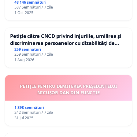
48 146 semnături
587 Semnături / 7 zile
1 Oct 2025
Petiție către CNCD privind injuriile, umilirea și
discriminarea persoanelor cu dizabilități de
către utilizatorul TikTok „Gorici”
259 semnături
259 Semnături / 7 zile
1 Aug 2026
PETIȚIE PENTRU DEMITEREA PREȘEDINTELUI
NICUȘOR DAN DIN FUNCȚIE
1 898 semnături
242 Semnături / 7 zile
31 Jul 2025