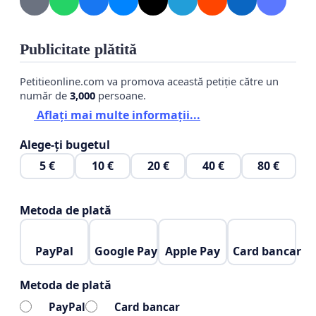
Publicitate plătită
Petitieonline.com va promova această petiție către un
număr de
3,000
persoane.
Aflați mai multe informații...
Alege-ți bugetul
5 €
10 €
20 €
40 €
80 €
Metoda de plată
PayPal
Google Pay
Apple Pay
Card bancar
Metoda de plată
PayPal
Card bancar