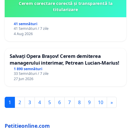
Cerem corectare corectă și transparentă la
titularizare
41 semnături
41 Semnături / 7 zile
4 Aug 2026
Salvați Opera Brașov! Cerem demiterea
managerului interimar, Petrean Lucian-Marius!
1 890 semnături
33 Semnături / 7 zile
27 Jun 2026
1
2
3
4
5
6
7
8
9
10
»
Petitieonline.com