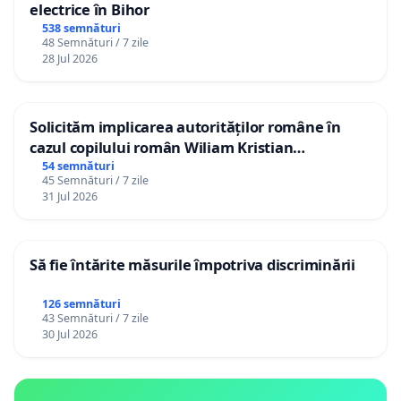
electrice în Bihor
538 semnături
48 Semnături / 7 zile
28 Jul 2026
Solicităm implicarea autorităților române în
cazul copilului român Wiliam Kristian
Gheorghe, aflat în plasament în Danemarca de
54 semnături
45 Semnături / 7 zile
12 ani
31 Jul 2026
Să fie întărite măsurile împotriva discriminării
126 semnături
43 Semnături / 7 zile
30 Jul 2026