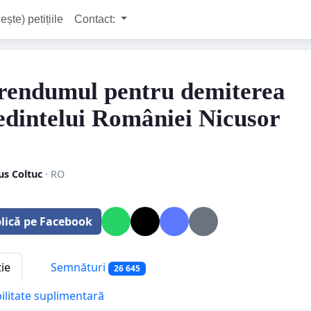
ește) petițiile
Contact:
rendumul pentru demiterea
edintelui României Nicusor
us Coltuc
· RO
lică pe Facebook
tie
Semnături
26 645
bilitate suplimentară