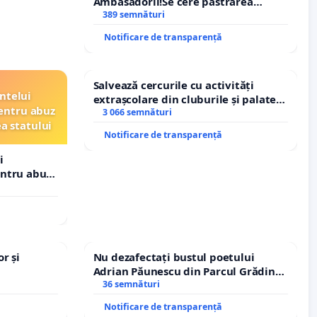
Ambasadorii!Se cere păstrarea
managerului general Mihai-Ciprian
389 semnături
ROGOJAN
Notificare de transparență
Salvează cercurile cu activități
ntelui
extrașcolare din cluburile și palatele
entru abuz
copiilor
3 066 semnături
ea statului
Notificare de transparență
i
entru abuz
 statului
r și
Nu dezafectați bustul poetului
Adrian Păunescu din Parcul Grădina
Icoanei! Stop cenzurii culturale!
36 semnături
Notificare de transparență