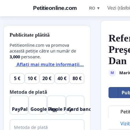
Petitieonline.com
Vezi (răsfoi
RO ▼
Publicitate plătită
Refe
Petitieonline.com va promova
Preş
această petiție către un număr de
3,000
persoane.
Dan
Aflați mai multe informații...
Mari
M
5 €
10 €
20 €
40 €
80 €
Metoda de plată
Pub
PayPal
Google Pay
Apple Pay
Card bancar
Peti
Vizi
Metoda de plată