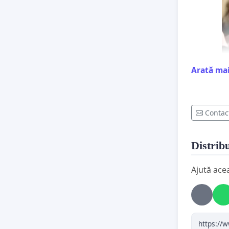
Arată ma
Contac
Distribu
Acest
Dacă o
Ajută ace
primi 
și poa
videoc
confid