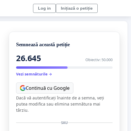
Log in
Inițiază o petiție
Semnează această petiție
26.645
Obiectiv: 50.000
Vezi semnăturile →
Continuă cu Google
Dacă vă autentificați înainte de a semna, veți
putea modifica sau elimina semnătura mai
târziu.
SAU