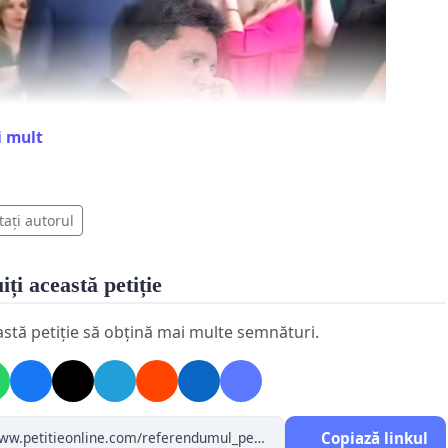
i mult
tați autorul
iți această petiție
 conținut este găzduit de YouTube
ptați pentru afișarea videoclipului, YouTube va
astă petiție să obțină mai multe semnături.
adresa dvs. IP și adresa web (URL) a acestei pagini
te colecta date privind interacțiunea dvs. cu
lipul, în conformitate cu
Politica de
Copiază linkul
ențialitate
a YouTube.