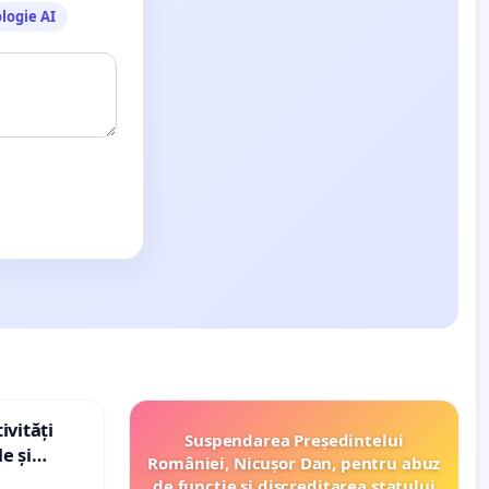
logie AI
ivități
Suspendarea Președintelui
e și
României, Nicușor Dan, pentru abuz
de funcție și discreditarea statului