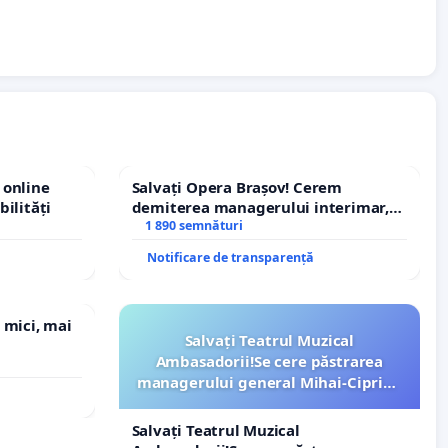
 online
Salvați Opera Brașov! Cerem
bilități
demiterea managerului interimar,
Petrean Lucian-Marius!
1 890 semnături
Notificare de transparență
 mici, mai
Salvați Teatrul Muzical
Ambasadorii!Se cere păstrarea
managerului general Mihai-Ciprian
ROGOJAN
Salvați Teatrul Muzical