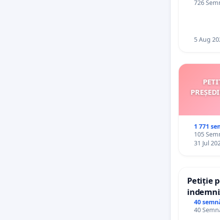
726 Semn
NU MA
5 Aug 20
ușilo
siste
PETI
PREȘED
Semne
drepta
1 771 se
alunece 
105 Semn
tine,
31 Jul 20
Democra
care al
Petiție 
Vic
indemniz
de bază 
40 semn
40 Semnă
de vechi