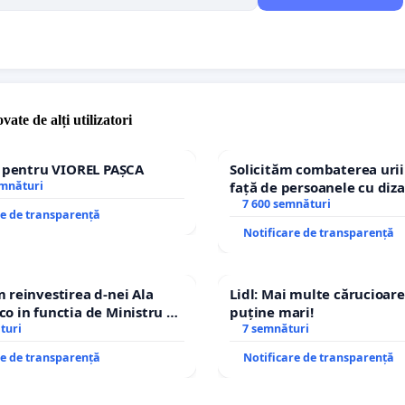
ază videoclipul
vate de alți utilizatori
Temeiul legal
e pentru VIOREL PAȘCA
Solicităm combaterea urii
rt. 8. Legea 3/2000 Referendumul pentru demiterea
emnături
față de persoanele cu diza
7 600 semnături
dintelui României este obligatoriu şi se stabileşte prin
re de transparență
re a Parlamentului, în condiţiile prevăzute la art. 95 din
Notificare de transparență
Constituţie.
reinvestirea d-nei Ala
Lidl: Mai multe cărucioare
UL 95 Constitutie
Suspendarea din funcţie
(1)
În cazul
 in functia de Ministru al
puține mari!
ârşirii unor fapte grave prin care încalcă prevederile
turi
7 semnături
ţiei, Preşedintele României poate fi suspendat din funcţie
re de transparență
Notificare de transparență
era Deputaţilor şi de Senat, în şedinţă comună, cu votul
ităţii deputaţilor şi senatorilor, după consultarea Curţii