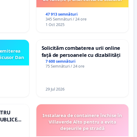
47 913 semnături
345 Semnături / 24 ore
1 Oct 2025
Solicităm combaterea urii online
emiterea
față de persoanele cu dizabilități
icusor Dan
7 600 semnături
75 Semnături / 24 ore
29 Jul 2026
NTRU
Instalarea de containere închise în
UBLICE
Villaverde Alto pentru a evita
OMÂNIA
deșeurile pe stradă