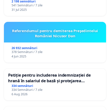
2 198 semnături
541 Semnături / 7 zile
31 Jul 2025
Referendumul pentru demiterea Preşedintelui
României Nicusor Dan
26 932 semnături
378 Semnături / 7 zile
4 Jun 2025
Petiție pentru includerea indemnizației de
hrană în salariul de bază și protejarea
gradațiilor de vechime pentru asistenții
334 semnături
334 Semnături / 7 zile
personali
6 Aug 2026