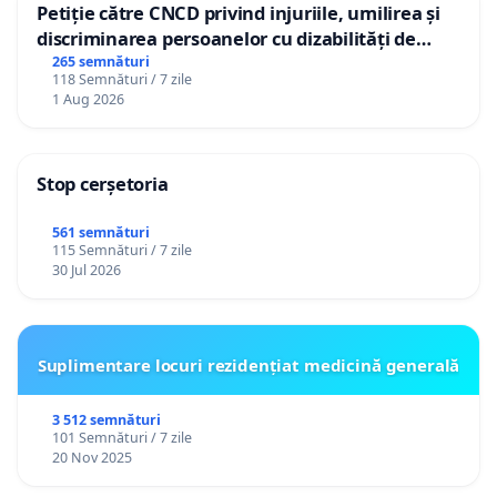
Petiție către CNCD privind injuriile, umilirea și
discriminarea persoanelor cu dizabilități de
către utilizatorul TikTok „Gorici”
265 semnături
118 Semnături / 7 zile
1 Aug 2026
Stop cerșetoria
561 semnături
115 Semnături / 7 zile
30 Jul 2026
Suplimentare locuri rezidențiat medicină generală
3 512 semnături
101 Semnături / 7 zile
20 Nov 2025