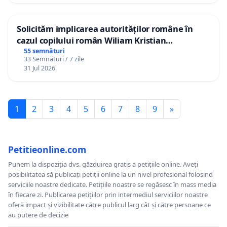
Solicităm implicarea autorităților române în
cazul copilului român Wiliam Kristian
Gheorghe, aflat în plasament în Danemarca de
55 semnături
33 Semnături / 7 zile
12 ani
31 Jul 2026
1
2
3
4
5
6
7
8
9
»
Petitieonline.com
Punem la dispoziția dvs. găzduirea gratis a petițiile online. Aveți
posibilitatea să publicați petiții online la un nivel profesional folosind
serviciile noastre dedicate. Petițiile noastre se regăsesc în mass media
în fiecare zi. Publicarea petițiilor prin intermediul serviciilor noastre
oferă impact și vizibilitate către publicul larg cât și către persoane ce
au putere de decizie