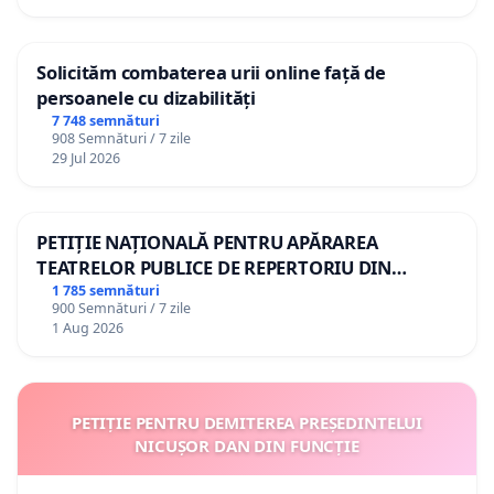
Solicităm combaterea urii online față de
persoanele cu dizabilități
7 748 semnături
908 Semnături / 7 zile
29 Jul 2026
PETIȚIE NAȚIONALĂ PENTRU APĂRAREA
TEATRELOR PUBLICE DE REPERTORIU DIN
ROMÂNIA
1 785 semnături
900 Semnături / 7 zile
1 Aug 2026
PETIȚIE PENTRU DEMITEREA PREȘEDINTELUI
NICUȘOR DAN DIN FUNCȚIE