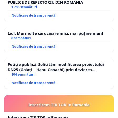
PUBLICE DE REPERTORIU DIN ROMÂNIA
1 785 semnături
Notificare de transparență
Lidl: Mai multe cărucioare mici, mai puține mari!
8 semnături
Notificare de transparență
Petiție publică: Solicităm modificarea proiectului
DN25 (Galați – Hanu Conachi) prin devierea
traseului în afara localităților!
104 semnături
Notificare de transparență
Interzicem TIK TOK in Romania
Interzicem TIK TOK in Romania