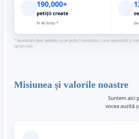
190,000+
1
petiții create
se
în 46 limbi *
de
* Numărăm doar petițiile cu cel puțin 5 semnături, care reprezintă și minimu
sprijin real.
Misiunea și valorile noastre
Suntem aici p
vocea auzită ș