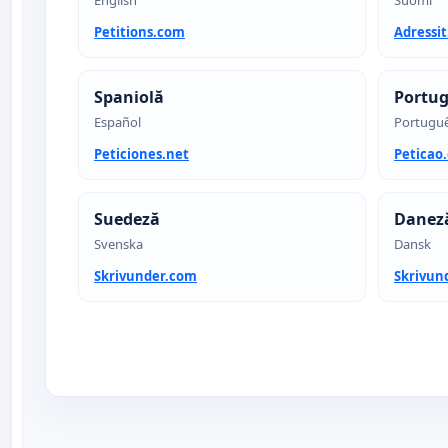
English
Suomi
Petitions.com
Adressi
Spaniolă
Portu
Español
Portugu
Peticiones.net
Peticao
Suedeză
Danez
Svenska
Dansk
Skrivunder.com
Skrivun