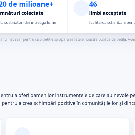
20 de milioane+
46
mnături colectate
limbi acceptate
 la susținători din întreaga lume
facilitarea schimbării pent
l necesar pentru ca o petiție să apară în listele noastre publice de petiții. Acest l
entru a oferi oamenilor instrumentele de care au nevoie pe
i pentru a crea schimbări pozitive în comunitățile lor și dinc