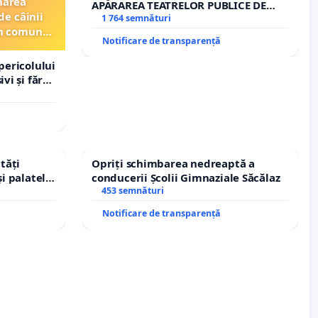
narea
APĂRAREA TEATRELOR PUBLICE DE
de câinii
REPERTORIU DIN ROMÂNIA
1 764 semnături
din comuna
Notificare de transparență
pericolului
vi și fără
tăți
Opriți schimbarea nedreaptă a
și palatele
conducerii Școlii Gimnaziale Săcălaz
453 semnături
Notificare de transparență