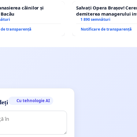
nasierea câinilor și
Salvați Opera Brașov! Cer
n Bacău
demiterea managerului in
nături
Petrean Lucian-Marius!
1 890 semnături
e de transparență
Notificare de transparență
Cu tehnologie AI
deți