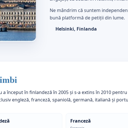
Ne mândrim că suntem independenți.
bună platformă de petiții din lume.
Helsinki, Finlanda
limbi
u a început în finlandeză în 2005 și s-a extins în 2010 pentru 
clusiv engleză, franceză, spaniolă, germană, italiană și por
deză
Franceză