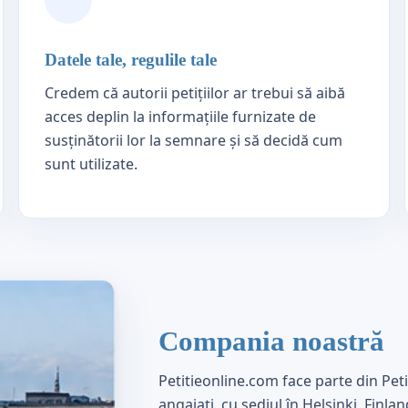
Datele tale, regulile tale
Credem că autorii petițiilor ar trebui să aibă
acces deplin la informațiile furnizate de
susținătorii lor la semnare și să decidă cum
sunt utilizate.
Compania noastră
Petitieonline.com face parte din Pe
angajați, cu sediul în Helsinki, Finlan