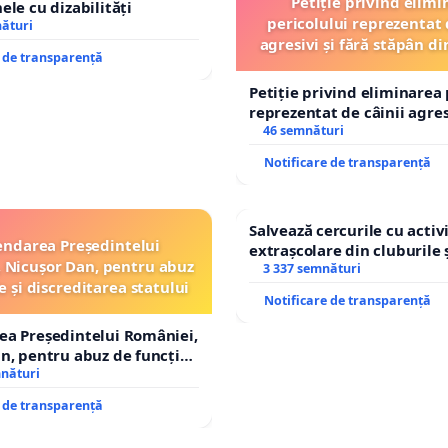
Petiție privind elimi
ele cu dizabilități
pericolului reprezentat 
nături
agresivi și fără stăpân 
e de transparență
Tunari
Petiție privind eliminarea 
reprezentat de câinii agresi
stăpân din comuna Tunari
46 semnături
Notificare de transparență
Salvează cercurile cu activi
ndarea Președintelui
extrașcolare din cluburile 
 Nicușor Dan, pentru abuz
copiilor
3 337 semnături
e și discreditarea statului
Notificare de transparență
ea Președintelui României,
n, pentru abuz de funcție
tarea statului
mnături
e de transparență