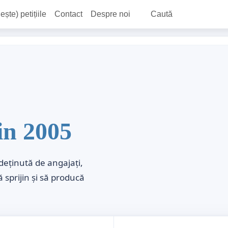
ește) petițiile
Contact
Despre noi
Caută
in 2005
deținută de angajați,
ă sprijin și să producă