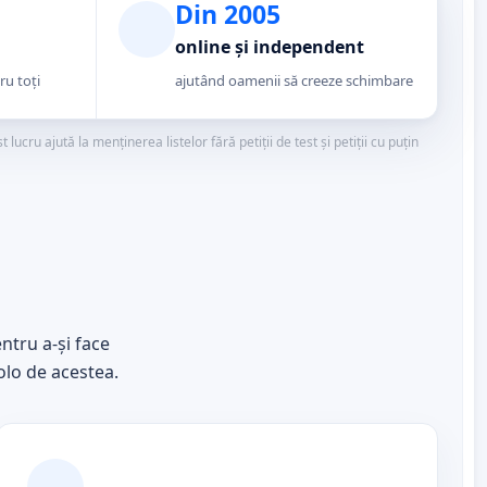
Din 2005
online și independent
ru toți
ajutând oamenii să creeze schimbare
ucru ajută la menținerea listelor fără petiții de test și petiții cu puțin
ntru a-și face
olo de acestea.