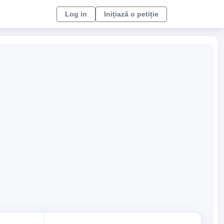
Log in
Inițiază o petiție