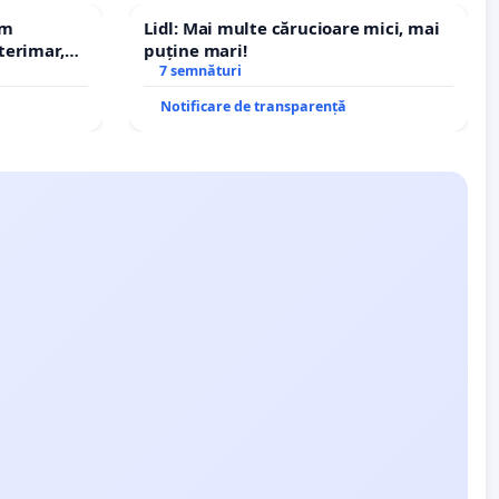
em
Lidl: Mai multe cărucioare mici, mai
terimar,
puține mari!
7 semnături
Notificare de transparență