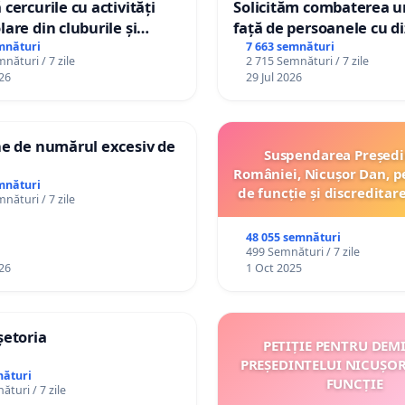
 cercurile cu activități
Solicităm combaterea ur
lare din cluburile și
față de persoanele cu di
 copiilor
mnături
7 663 semnături
nături / 7 zile
2 715 Semnături / 7 zile
26
29 Jul 2026
ne de numărul excesiv de
Suspendarea Președi
României, Nicușor Dan, p
mnături
de funcție și discreditar
nături / 7 zile
48 055 semnături
499 Semnături / 7 zile
26
1 Oct 2025
șetoria
PETIȚIE PENTRU DEM
PREȘEDINTELUI NICUȘO
nături
FUNCȚIE
turi / 7 zile