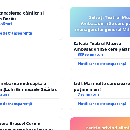
erea trotuarelor astfel încât acestea să fie late, curate
tanasierea câinilor și
Salvați Teatrul Muz
în Bacău
ionale, așa cum erau anterior;
Ambasadorii!Se cere p
mnături
managerului general Mih
narea situațiilor în care noroiul ajunge pe trotuare și
re de transparență
ROGOJAN
a carosabilă;
Salvați Teatrul Muzical
Ambasadorii!Se cere păst
icarea modului de execuție a lucrărilor și remedierea
managerului general Miha
389 semnături
ROGOJAN
mităților existente
.
Notificare de transparență
chimbarea nedreaptă a
Lidl: Mai multe cărucioare
m că această petiție este formulată în interes public,
i Școlii Gimnaziale Săcălaz
puține mari!
iguranța pietonilor și pentru asigurarea unor condiții
ături
7 semnături
de circulație în Comuna Tărtășești.
re de transparență
Notificare de transparență
pera Brașov! Cerem
Petiție privind elim
EGAL
a managerului interimar,