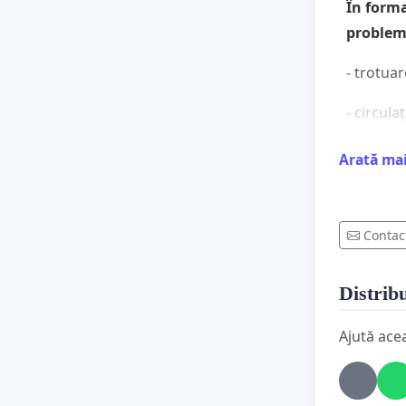
În form
probleme
- trotuar
- circula
- accesul
Arată ma
- între p
neconsol
Contac
- la fie
carosabi
Distribu
- prima 
Ajută ace
- trotua
pietoni și