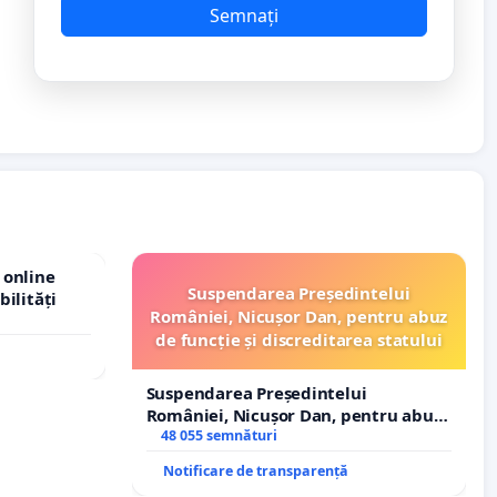
Semnați
 online
Suspendarea Președintelui
bilități
României, Nicușor Dan, pentru abuz
de funcție și discreditarea statului
Suspendarea Președintelui
României, Nicușor Dan, pentru abuz
de funcție și discreditarea statului
48 055 semnături
Notificare de transparență