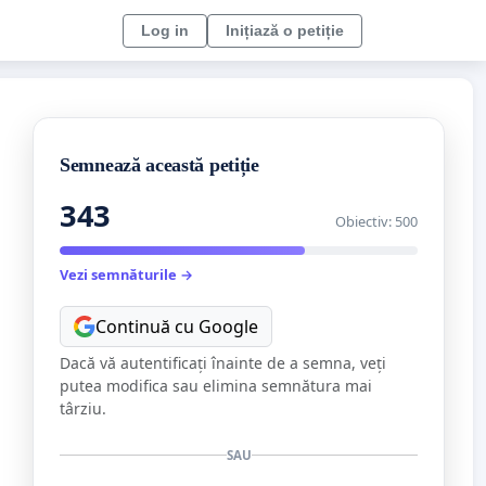
Log in
Inițiază o petiție
Semnează această petiție
343
Obiectiv: 500
Vezi semnăturile →
Continuă cu Google
Dacă vă autentificați înainte de a semna, veți
putea modifica sau elimina semnătura mai
târziu.
SAU