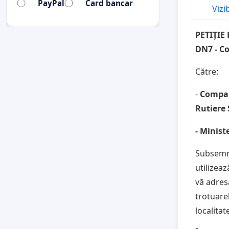
PayPal
Card bancar
Vizi
PETIȚIE 
DN7 - C
Către:
-
Compan
Rutiere 
- Minist
Subsemnaț
utilizea
vă adres
trotuare
localitat