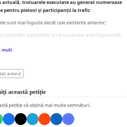
a actuală, trotuarele executate au generat numeroase
 pentru pietoni și participanții la trafic
:
ele sunt mai înguste decât cele existente anterior;
ția pietonilor, bicicletelor și cărucioarelor este îngreunată;
 în curți este afectat;
i mult
artea carosabilă și trotuar au fost lăsate alveole cu pământ
idat;
tați autorul
care ploaie, pământul este antrenat pe trotuare și pe partea
lă;
iți această petiție
bandă de circulație este frecvent acoperită cu noroi;
astă petiție să obțină mai multe semnături.
rele devin murdare și alunecoase, existând risc pentru
 bicicliști;