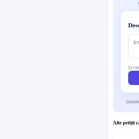
Desc
Scrie
Datele
Alte petiții 