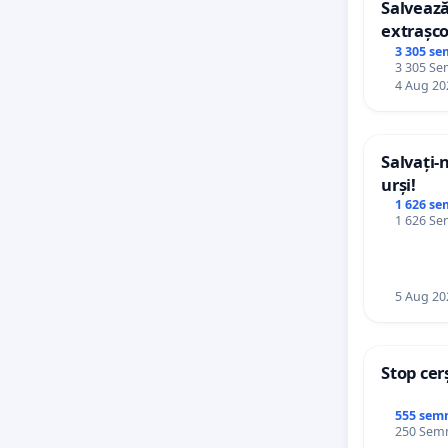
Salvează
extrașco
palatele
3 305 se
3 305 Sem
4 Aug 20
Salvați-
urși!
1 626 se
1 626 Sem
5 Aug 20
Stop cer
555 sem
250 Semnă