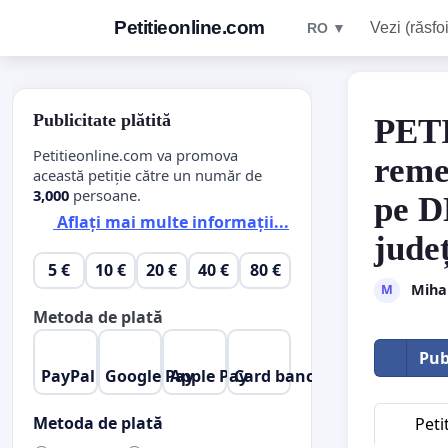
Petitieonline.com
Vezi (răsfoi
RO ▼
Publicitate plătită
PET
Petitieonline.com va promova
reme
această petiție către un număr de
3,000
persoane.
pe D
Aflați mai multe informații...
jude
5 €
10 €
20 €
40 €
80 €
Miha
M
Metoda de plată
Pub
PayPal
Google Pay
Apple Pay
Card bancar
Metoda de plată
Peti