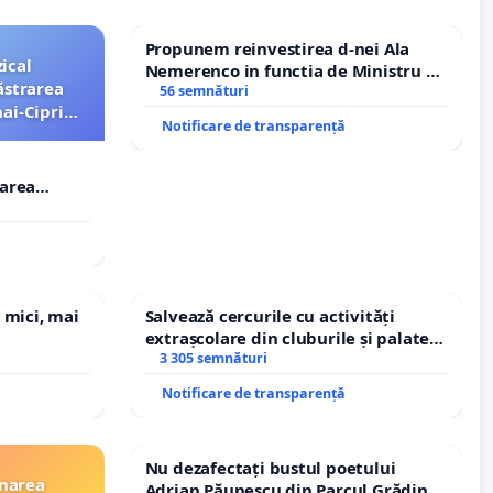
Propunem reinvestirea d-nei Ala
ical
Nemerenco in functia de Ministru al
ăstrarea
Sanatatii
56 semnături
ai-Ciprian
Notificare de transparență
rarea
i-Ciprian
 mici, mai
Salvează cercurile cu activități
extrașcolare din cluburile și palatele
copiilor
3 305 semnături
Notificare de transparență
Nu dezafectați bustul poetului
inarea
Adrian Păunescu din Parcul Grădina