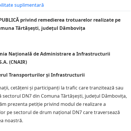
bilitate suplimentară
PUBLICĂ privind remedierea trotuarelor realizate pe
omuna Tărtășești, județul Dâmbovița
ia Națională de Administrare a Infrastructurii
S.A. (CNAIR)
erul Transporturilor și Infrastructurii
ii, cetățeni și participanți la trafic care tranzitează sau
ză sectorul DN7 din Comuna Tărtășești, județul Dâmbovița,
ăm prezenta petiție privind modul de realizare a
lor pe sectorul de drum național DN7 care traversează
ea noastră.