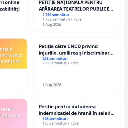
ii online
PETIȚIE NAȚIONALĂ PENTRU
zabilități
APĂRAREA TEATRELOR PUBLICE
DE REPERTORIU DIN ROMÂNIA
1 758 semnături
1 758 Semnături / 7 zile
1 Aug 2026
Petiție către CNCD privind
ntelui
injuriile, umilirea și discriminarea
entru abuz
persoanelor cu dizabilități de
258 semnături
ea statului
258 Semnături / 7 zile
către utilizatorul TikTok „Gorici”
1 Aug 2026
Petiție pentru includerea
ITEREA
indemnizației de hrană în salariul
R DAN DIN
de bază și protejarea gradațiilor
165 semnături
165 Semnături / 7 zile
de vechime pentru asistenții