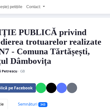
ește) petițiile
Contact:
IȚIE PUBLICĂ privind
dierea trotuarelor realizate
N7 - Comuna Tărtășești,
țul Dâmbovița
i Petrescu
· GB
lică pe Facebook
tie
Semnături
343