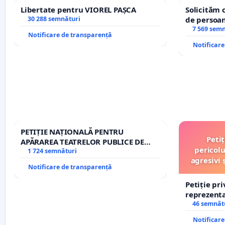
Libertate pentru VIOREL PAȘCA
Solicităm 
30 288 semnături
de persoan
7 569 sem
Notificare de transparență
Notificar
PETIȚIE NAȚIONALĂ PENTRU
Peti
APĂRAREA TEATRELOR PUBLICE DE
pericolu
REPERTORIU DIN ROMÂNIA
1 724 semnături
agresivi 
Notificare de transparență
Petiție pr
reprezentat
stăpân di
46 semnăt
Notificar