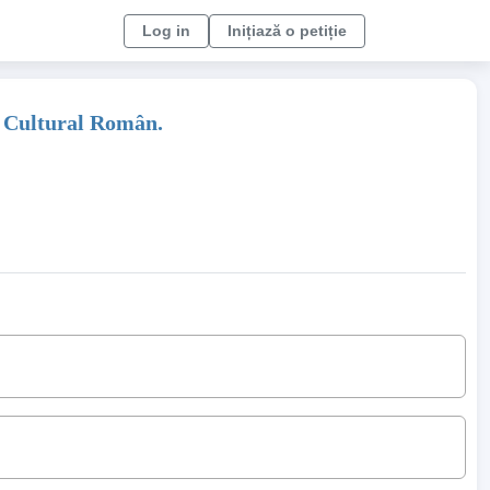
Log in
Inițiază o petiție
i Cultural Român.