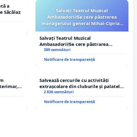
tă a
Salvați Teatrul Muzical
le Săcălaz
Ambasadorii!Se cere păstrarea
managerului general Mihai-Ciprian
ROGOJAN
Salvați Teatrul Muzical
Ambasadorii!Se cere păstrarea
managerului general Mihai-Ciprian
389 semnături
ROGOJAN
Notificare de transparență
em
Salvează cercurile cu activități
terimar,
extrașcolare din cluburile și palatele
copiilor
2 836 semnături
Notificare de transparență