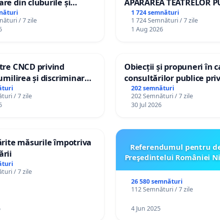
are din cluburile și
APĂRAREA TEATRELOR P
opiilor
DE REPERTORIU DIN RO
nături
1 724 semnături
ături / 7 zile
1 724 Semnături / 7 zile
6
1 Aug 2026
ătre CNCD privind
Obiecții și propuneri în 
 umilirea și discriminarea
consultărilor publice pri
or cu dizabilități de
Plan Urbanistic General 
turi
202 semnături
uri / 7 zile
202 Semnături / 7 zile
izatorul TikTok „Gorici”
Ialoveni
6
30 Jul 2026
tărite măsurile împotriva
Referendumul pentru d
ării
Preşedintelui României N
turi
uri / 7 zile
26 580 semnături
112 Semnături / 7 zile
6
4 Jun 2025