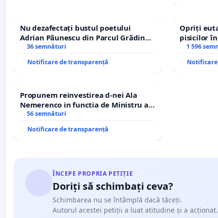
Nu dezafectați bustul poetului
Opriți euta
Adrian Păunescu din Parcul Grădina
pisicilor î
Icoanei! Stop cenzurii culturale!
36 semnături
1 596 sem
Notificare de transparență
Notificar
Propunem reinvestirea d-nei Ala
Nemerenco in functia de Ministru al
Sanatatii
56 semnături
Notificare de transparență
ÎNCEPE PROPRIA PETIȚIE
Doriți să schimbați ceva?
Schimbarea nu se întâmplă dacă tăceți.
Autorul acestei petiții a luat atitudine și a acționat.