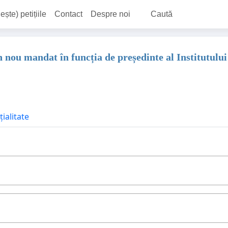
ește) petițiile
Contact
Despre noi
Caută
 nou mandat în funcția de președinte al Institutulu
ialitate