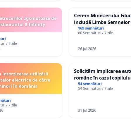
Cerem Ministerului Educ
etrecerilor zgomotoase de
includă Limba Semnelor 
estaurantul 8 Infinity
alfabetul Braille în școlil
169 semnături
80 Semnături / 7 zile
Republica Moldova!
uri
ri / 7 zile
6
26 Jul 2026
Solicităm implicarea auto
interzicerea utilizării
române în cazul copilul
telor electrice de către
Wiliam Kristian Gheorghe
54 semnături
inori în România
54 Semnături / 7 zile
plasament în Danemarca
ani
nături
ri / 7 zile
26
31 Jul 2026