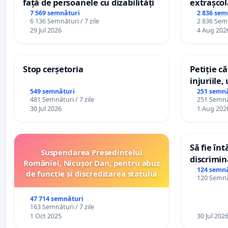
față de persoanele cu dizabilități
extrașcol
palatele c
7 569 semnături
2 836 sem
6 136 Semnături / 7 zile
2 836 Semn
29 Jul 2026
4 Aug 202
Stop cerșetoria
Petiție c
injuriile,
persoanel
549 semnături
251 semnă
481 Semnături / 7 zile
251 Semnăt
către util
30 Jul 2026
1 Aug 202
Să fie în
Suspendarea Președintelui
discrimin
României, Nicușor Dan, pentru abuz
124 semnă
de funcție și discreditarea statului
120 Semnăt
47 714 semnături
163 Semnături / 7 zile
1 Oct 2025
30 Jul 202