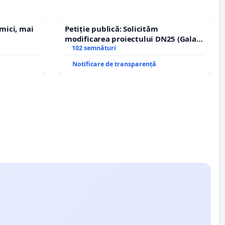
 mici, mai
Petiție publică: Solicităm
modificarea proiectului DN25 (Galați
– Hanu Conachi) prin devierea
102 semnături
traseului în afara localităților!
Notificare de transparență