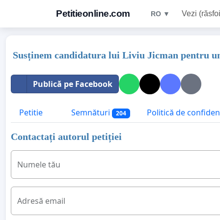
Petitieonline.com
Vezi (răsfoi
RO ▼
Susținem candidatura lui Liviu Jicman pentru un
Publică pe Facebook
Petitie
Semnături
Politică de confidenț
204
Contactați autorul petiției
Numele tău
Adresă email