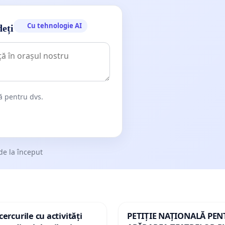
Cu tehnologie AI
deți
dă pentru dvs.
de la început
ercurile cu activități
PETIȚIE NAȚIONALĂ PE