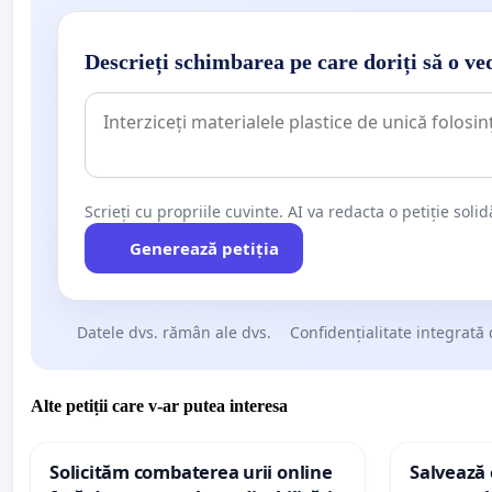
Descrieți schimbarea pe care doriți să o ve
Scrieți cu propriile cuvinte. AI va redacta o petiție soli
Generează petiția
Datele dvs. rămân ale dvs.
Confidențialitate integrată 
Alte petiții care v-ar putea interesa
Solicităm combaterea urii online
Salvează c