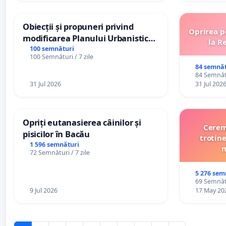
Obiecții și propuneri privind
Oprirea p
modificarea Planului Urbanistic
la R
General al orașului Ialoveni
100 semnături
100 Semnături / 7 zile
84 semnăt
84 Semnătu
31 Jul 2026
31 Jul 202
Opriți eutanasierea câinilor și
Cerem 
pisicilor în Bacău
trotine
1 596 semnături
m
72 Semnături / 7 zile
5 276 sem
69 Semnătu
9 Jul 2026
17 May 20