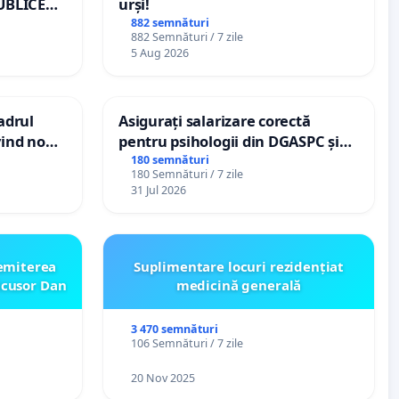
UBLICE
urși!
MÂNIA
882 semnături
882 Semnături / 7 zile
5 Aug 2026
cadrul
Asigurați salarizare corectă
vind noul
pentru psihologii din DGASPC și
(PUG)
spitale
180 semnături
180 Semnături / 7 zile
31 Jul 2026
emiterea
Suplimentare locuri rezidențiat
icusor Dan
medicină generală
3 470 semnături
106 Semnături / 7 zile
20 Nov 2025