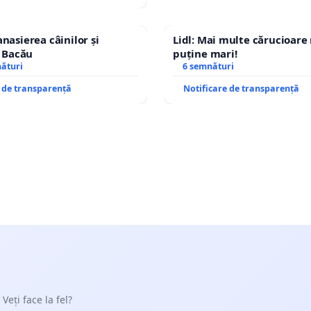
nasierea câinilor și
Lidl: Mai multe cărucioare
n Bacău
puține mari!
nături
6 semnături
e de transparență
Notificare de transparență
 Veți face la fel?