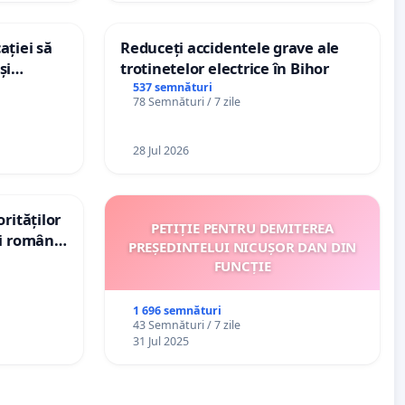
ației să
Reduceți accidentele grave ale
și
trotinetelor electrice în Bihor
e din
537 semnături
78 Semnături / 7 zile
28 Jul 2026
rităților
PETIȚIE PENTRU DEMITEREA
ui român
PREȘEDINTELUI NICUȘOR DAN DIN
, aflat în
FUNCȚIE
 de 12
1 696 semnături
43 Semnături / 7 zile
31 Jul 2025