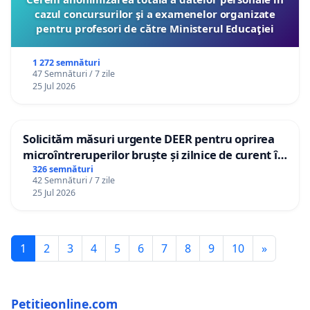
cazul concursurilor şi a examenelor organizate
pentru profesori de către Ministerul Educaţiei
1 272 semnături
47 Semnături / 7 zile
25 Jul 2026
Solicităm măsuri urgente DEER pentru oprirea
microîntreruperilor bruște și zilnice de curent în
Sâncraiu de Mureș și Nazna
326 semnături
42 Semnături / 7 zile
25 Jul 2026
1
2
3
4
5
6
7
8
9
10
»
Petitieonline.com