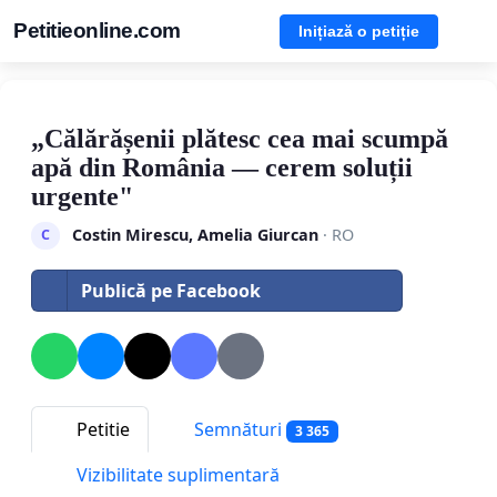
Petitieonline.com
Inițiază o petiție
„Călărășenii plătesc cea mai scumpă
apă din România — cerem soluții
urgente"
Costin Mirescu, Amelia Giurcan
· RO
C
Publică pe Facebook
Petitie
Semnături
3 365
Vizibilitate suplimentară