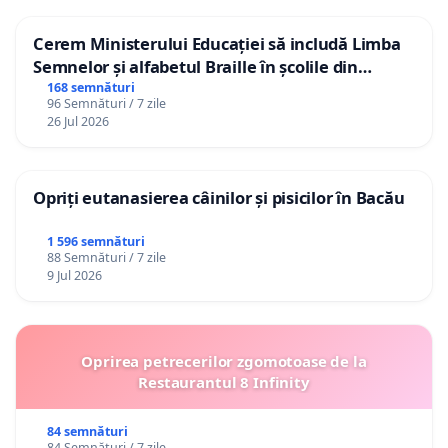
Cerem Ministerului Educației să includă Limba
Semnelor și alfabetul Braille în școlile din
Republica Moldova!
168 semnături
96 Semnături / 7 zile
26 Jul 2026
Opriți eutanasierea câinilor și pisicilor în Bacău
1 596 semnături
88 Semnături / 7 zile
9 Jul 2026
Oprirea petrecerilor zgomotoase de la
Restaurantul 8 Infinity
84 semnături
84 Semnături / 7 zile