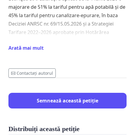
majorare de 51% la tariful pentru apă potabilă și de
45% la tariful pentru canalizare-epurare, în baza
Deciziei ANRSC nr. 69/15.05.2026 și a Strategiei
Tarifare 2022–2026 aprobate prin Hotărârea
Adunării Generale a Asociației de Dezvoltare
Arată mai mult
Intercomunitară „ECOAQUA Călărași" nr.
11/22.06.2022.
Tariful cumulat a ajuns la 23,23 lei/mc fără TVA —
Contactați autorul
cel mai mare dintre toți cei 42 de operatori
regionali din România, cu 40% peste media
națională de aproximativ 16,5 lei/mc.
Semnează această petiție
II. Contextul proiectului european
Majorările tarifare decurg din condițiile impuse de
Distribuiți această petiție
Comisia Europeană pentru accesarea finanțării