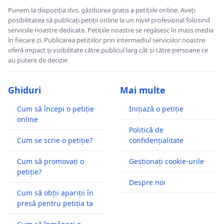
Punem la dispoziția dvs. găzduirea gratis a petițiile online. Aveți
posibilitatea să publicați petiții online la un nivel profesional folosind
serviciile noastre dedicate. Petițiile noastre se regăsesc în mass media
în fiecare zi. Publicarea petițiilor prin intermediul serviciilor noastre
oferă impact și vizibilitate către publicul larg cât și către persoane ce
au putere de decizie
Ghiduri
Mai multe
Cum să începi o petiție
Inițiază o petiție
online
Politică de
Cum se scrie o petiție?
confidențialitate
Cum să promovați o
Gestionați cookie-urile
petiție?
Despre noi
Cum să obții apariții în
presă pentru petiția ta