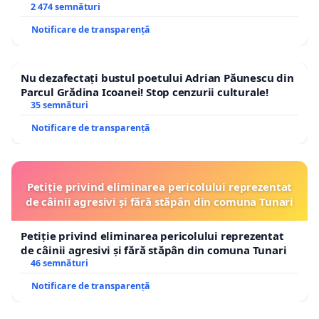
2 474 semnături
Explicații publice cu privire la motivele pentru care
rata de suportabilitate de 2,41% — aproape de
Notificare de transparență
plafonul legal — nu a constituit un semnal de
alarmă care să oprească sau să limiteze majorarea
Nu dezafectați bustul poetului Adrian Păunescu din
din 01.06.2026
Parcul Grădina Icoanei! Stop cenzurii culturale!
35 semnături
Verificarea eficienței operaționale a EcoAqua S.A., în
Notificare de transparență
contextul în care operatorul înregistrează pierderi
pe rețea de 55,48% din producția totală — în
creștere continuă și peste media operatorilor
Petiție privind eliminarea pericolului reprezentat
regionali majori — și o productivitate a muncii sub
de câinii agresivi și fără stăpân din comuna Tunari
media națională
Petiție privind eliminarea pericolului reprezentat
de câinii agresivi și fără stăpân din comuna Tunari
V. De ce semnăm
46 semnături
Nu contestăm necesitatea investițiilor în
Notificare de transparență
infrastructura de apă și canalizare. Contestăm că