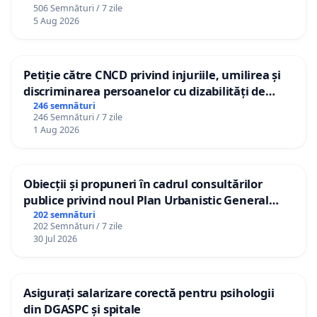
506 Semnături / 7 zile
5 Aug 2026
Petiție către CNCD privind injuriile, umilirea și
discriminarea persoanelor cu dizabilități de
către utilizatorul TikTok „Gorici”
246 semnături
246 Semnături / 7 zile
1 Aug 2026
Obiecții și propuneri în cadrul consultărilor
publice privind noul Plan Urbanistic General
(PUG) Ialoveni
202 semnături
202 Semnături / 7 zile
30 Jul 2026
Asigurați salarizare corectă pentru psihologii
din DGASPC și spitale