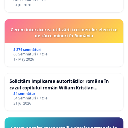
31 Jul 2026
Cerem interzicerea utilizării trotinetelor electrice
de către minori în România
5 274 semnături
68 Semnături / 7 zile
17 May 2026
Solicităm implicarea autorităților române în
cazul copilului român Wiliam Kristian
Gheorghe, aflat în plasament în Danemarca de
54 semnături
54 Semnături / 7 zile
12 ani
31 Jul 2026
Cerem anonimizarea totală a datelor personale în