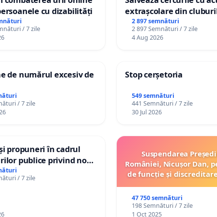
persoanele cu dizabilități
extrașcolare din cluburil
palatele copiilor
mnături
2 897 semnături
nături / 7 zile
2 897 Semnături / 7 zile
26
4 Aug 2026
ne de numărul excesiv de
Stop cerșetoria
nături
549 semnături
turi / 7 zile
441 Semnături / 7 zile
26
30 Jul 2026
 și propuneri în cadrul
Suspendarea Președi
rilor publice privind noul
României, Nicușor Dan, p
anistic General (PUG)
nături
de funcție și discreditar
turi / 7 zile
47 750 semnături
198 Semnături / 7 zile
26
1 Oct 2025