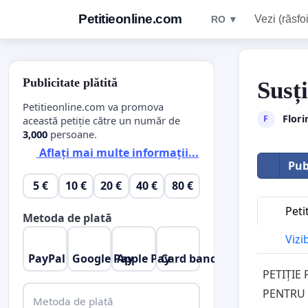
Petitieonline.com
Vezi (răsfoi
RO ▼
Publicitate plătită
Susț
Petitieonline.com va promova
Flori
F
această petiție către un număr de
3,000
persoane.
Aflați mai multe informații...
Pub
5 €
10 €
20 €
40 €
80 €
Peti
Metoda de plată
Vizi
PayPal
Google Pay
Apple Pay
Card bancar
PETIȚIE
PENTRU
Metoda de plată