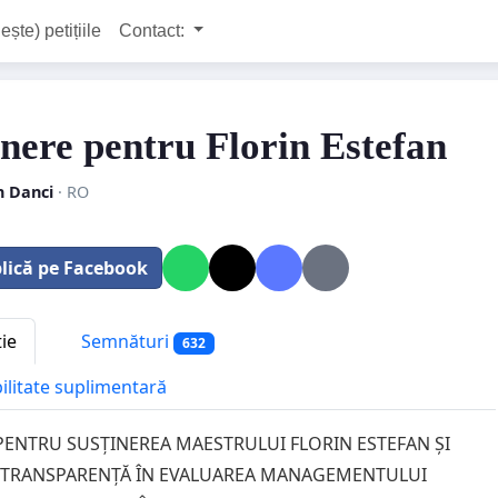
ește) petițiile
Contact:
inere pentru Florin Estefan
n Danci
· RO
lică pe Facebook
tie
Semnături
632
bilitate suplimentară
 PENTRU SUSȚINEREA MAESTRULUI FLORIN ESTEFAN ȘI
 TRANSPARENȚĂ ÎN EVALUAREA MANAGEMENTULUI