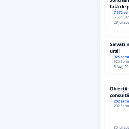
față de 
7 572 se
5 531 Sem
29 Jul 20
Salvați-
urși!
925 sem
925 Semnă
5 Aug 20
Obiecții
consultă
Plan Urb
202 sem
202 Semnă
Ialoveni
30 Jul 20