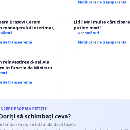
Notificare de transparență
pera Brașov! Cerem
Lidl: Mai multe cărucioare
a managerului interimar,
puține mari!
ucian-Marius!
mnături
6 semnături
re de transparență
Notificare de transparență
reinvestirea d-nei Ala
 in functia de Ministru al
turi
re de transparență
ÎNCEPE PROPRIA PETIȚIE
Doriți să schimbați ceva?
Schimbarea nu se întâmplă dacă tăceți.