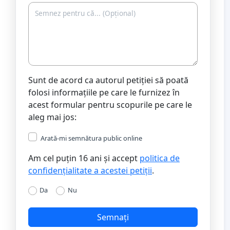
Sunt de acord ca autorul petiției să poată
folosi informațiile pe care le furnizez în
acest formular pentru scopurile pe care le
aleg mai jos:
Arată-mi semnătura public online
Am cel puțin 16 ani și accept
politica de
confidențialitate a acestei petiții
.
Da
Nu
Semnați