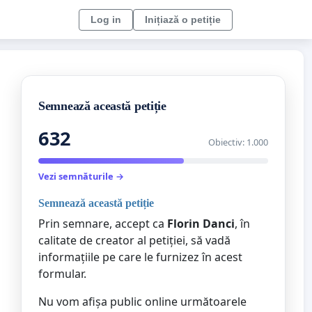
Log in
Inițiază o petiție
Semnează această petiție
632
Obiectiv: 1.000
Vezi semnăturile →
Semnează această petiție
Prin semnare, accept ca
Florin Danci
, în
calitate de creator al petiției, să vadă
informațiile pe care le furnizez în acest
formular.
Nu vom afișa public online următoarele