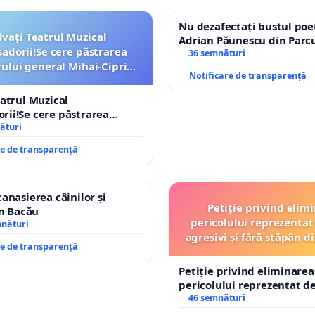
Nu dezafectați bustul poe
lvați Teatrul Muzical
Adrian Păunescu din Parc
dorii!Se cere păstrarea
Icoanei! Stop cenzurii cult
36 semnături
lui general Mihai-Ciprian
Notificare de transparență
ROGOJAN
eatrul Muzical
ii!Se cere păstrarea
lui general Mihai-Ciprian
ături
re de transparență
tanasierea câinilor și
Petiție privind elim
în Bacău
pericolului reprezentat 
mnături
agresivi și fără stăpân 
re de transparență
Tunari
Petiție privind eliminarea
pericolului reprezentat de
agresivi și fără stăpân d
46 semnături
Tunari