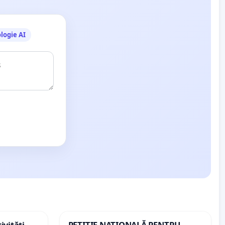
logie AI
ivități
PETIȚIE NAȚIONALĂ PENTRU