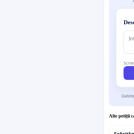
Desc
Scrie
Datele
Alte petiții 
Solicită