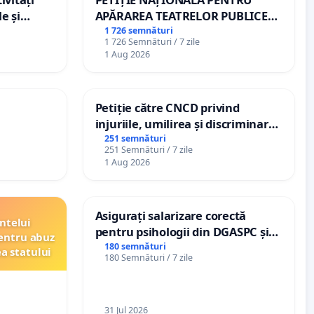
e și
APĂRAREA TEATRELOR PUBLICE
DE REPERTORIU DIN ROMÂNIA
1 726 semnături
1 726 Semnături / 7 zile
1 Aug 2026
Petiție către CNCD privind
injuriile, umilirea și discriminarea
persoanelor cu dizabilități de
251 semnături
251 Semnături / 7 zile
către utilizatorul TikTok „Gorici”
1 Aug 2026
Asigurați salarizare corectă
ntelui
pentru psihologii din DGASPC și
entru abuz
spitale
180 semnături
ea statului
180 Semnături / 7 zile
31 Jul 2026