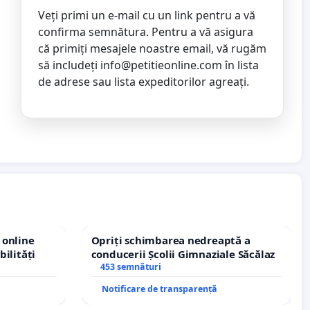
Veți primi un e-mail cu un link pentru a vă
confirma semnătura. Pentru a vă asigura
că primiți mesajele noastre email, vă rugăm
să includeți
info@petitieonline.com
în lista
de adrese sau lista expeditorilor agreați.
 online
Opriți schimbarea nedreaptă a
bilități
conducerii Școlii Gimnaziale Săcălaz
453 semnături
Notificare de transparență