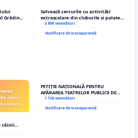
tului
Salvează cercurile cu activități
ul Grădina
extrașcolare din cluburile și palatele
urale!
copiilor
2 898 semnături
Notificare de transparență
PETIȚIE NAȚIONALĂ PENTRU
inarea
APĂRAREA TEATRELOR PUBLICE DE
de câinii
REPERTORIU DIN ROMÂNIA
1 726 semnături
din comuna
Notificare de transparență
 câinii
in comuna