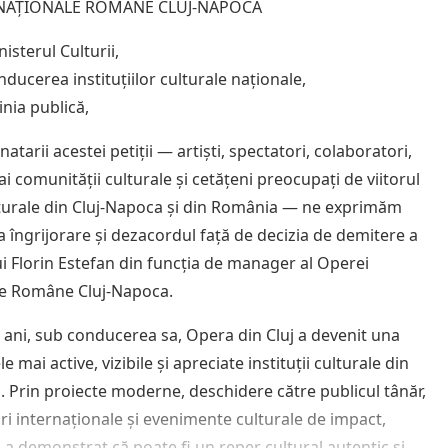
NAȚIONALE ROMÂNE CLUJ-NAPOCA
isterul Culturii,
ducerea instituțiilor culturale naționale,
inia publică,
atarii acestei petiții — artiști, spectatori, colaboratori,
i comunității culturale și cetățeni preocupați de viitorul
ulturale din Cluj-Napoca și din România — ne exprimăm
 îngrijorare și dezacordul față de decizia de demitere a
 Florin Estefan din funcția de manager al Operei
e Române Cluj-Napoca.
ii ani, sub conducerea sa, Opera din Cluj a devenit una
le mai active, vizibile și apreciate instituții culturale din
 Prin proiecte moderne, deschidere către publicul tânăr,
ri internaționale și evenimente culturale de impact,
a a demonstrat că poate fi un reper cultural autentic și