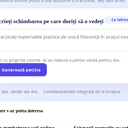
Autorul acestei petiții a luat atitudine și a acționat. Veți face la fel?
Cu tehno
rieți schimbarea pe care doriți să o vedeți
ți cu propriile cuvinte. AI va redacta o petiție solidă pentru dvs.
Generează petiția
 dvs. rămân ale dvs.
Confidențialitate integrată de la început
care v-ar putea interesa
m combaterea urii online
Salvează cercurile cu act