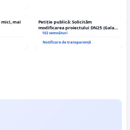
 mici, mai
Petiție publică: Solicităm
modificarea proiectului DN25 (Galați
– Hanu Conachi) prin devierea
102 semnături
traseului în afara localităților!
Notificare de transparență