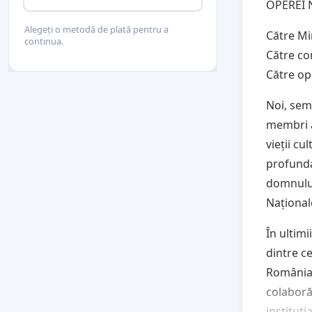
OPEREI 
Alegeți o metodă de plată pentru a
Către Min
continua.
Către con
Către op
Noi, semn
membri a
vieții c
profunda
domnului
Național
În ultim
dintre ce
România.
colaboră
instituți