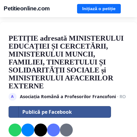
Petitieonline.com
Inițiază o petiție
PETIȚIE adresată MINISTERULUI
EDUCAȚIEI ȘI CERCETĂRII,
MINISTERULUI MUNCII,
FAMILIEI, TINERETULUI ȘI
SOLIDARITĂȚII SOCIALE și
MINISTERULUI AFACERILOR
EXTERNE
Asociația Română a Profesorilor Francofoni
· RO
A
Publică pe Facebook