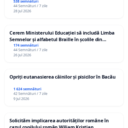
538 semnături
afectează întreaga societate și compromit
44 Semnături / 7 zile
28 Jul 2026
dezvoltarea viitoare a României.
Asociația Română a Profesorilor Francofoni
Cerem Ministerului Educației să includă Limba
26.05.2026
Semnelor și alfabetul Braille în școlile din
Republica Moldova!
174 semnături
44 Semnături / 7 zile
26 Jul 2026
Opriți eutanasierea câinilor și pisicilor în Bacău
1 624 semnături
42 Semnături / 7 zile
9 Jul 2026
Solicităm implicarea autorităților române în
cazul copilului român Wiliam Kristian