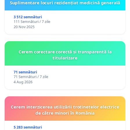
Suplimentare locuri rezidențiat medicină generală
calității actului educațional și destabilizarea
resursei umane din sistem reprezintă măsuri
3 512 semnături
111 Semnături / 7 zile
cu efecte grave și de lungă durată asupra
20 Nov 2025
întregii societăți.
În mod particular, educația lingvistică și
plurilingvismul reprezintă instrumente
Cerem corectare corectă și transparentă la
titularizare
esențiale pentru integrarea europeană,
mobilitatea academică și profesională, accesul
71 semnături
la patrimoniul cultural european și dezvoltarea
71 Semnături / 7 zile
4 Aug 2026
relațiilor internaționale și economice.
SOLICITĂM ORGANIZAREA UNEI CONSULTĂRI REALE
CU ORGANIZAȚIILE PROFESIONALE ȘI SINDICALE
Cerem interzicerea utilizării trotinetelor electrice
de către minori în România
ÎNAINTEA ADOPTĂRII ORICĂROR MĂSURI CU
IMPACT ASUPRA EDUCAȚIEI.
5 283 semnături