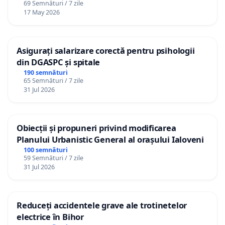
69 Semnături / 7 zile
Un sistem educațional slăbit generează scăderea
17 May 2026
performanței școlare, creșterea abandonului școlar,
diminuarea șanselor de integrare profesională ale
tinerilor, accentuarea exodului de specialiști și
Asigurați salarizare corectă pentru psihologii
din DGASPC și spitale
reducerea competitivității României la nivel
190 semnături
european și internațional.
65 Semnături / 7 zile
31 Jul 2026
Prin urmare, orice reformă educațională trebuie
fundamentată pe consultare reală cu specialiștii și
Obiecții și propuneri privind modificarea
organizațiile profesionale, studii de impact solide,
Planului Urbanistic General al orașului Ialoveni
respectarea obligațiilor europene și internaționale
100 semnături
asumate de România, protejarea interesului
59 Semnături / 7 zile
31 Jul 2026
superior al elevului și a calității actului educațional.
Educația nu poate fi tratată exclusiv prin prisma
Reduceți accidentele grave ale trotinetelor
reducerii cheltuielilor bugetare, deoarece
electrice în Bihor
consecințele degradării sistemului educațional