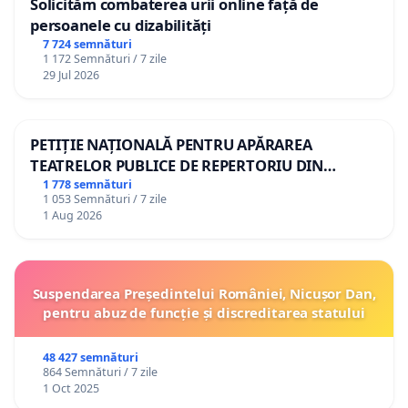
Solicităm combaterea urii online față de
persoanele cu dizabilități
Recomandarea Consiliului UE din 22 mai 2018
7 724 semnături
1 172 Semnături / 7 zile
prevede explicit: „creșterea nivelului
29 Jul 2026
competențelor lingvistice”; „sprijinirea
cursanților să învețe diferite limbi”;
promovarea educației multilingve și
PETIȚIE NAȚIONALĂ PENTRU APĂRAREA
interculturale.
TEATRELOR PUBLICE DE REPERTORIU DIN
ROMÂNIA
1 778 semnături
1 053 Semnături / 7 zile
Politicile actuale promovate în România reduc
1 Aug 2026
drastic studiul limbilor moderne, afectează
exact competențele pe care UE le consideră
prioritare și contravin obligațiilor europene
Suspendarea Președintelui României, Nicușor Dan,
asumate de statul român.
pentru abuz de funcție și discreditarea statului
România este recunoscută drept stat-far al
48 427 semnături
Francofoniei în Europa Centrală și de Est și
864 Semnături / 7 zile
1 Oct 2025
partener strategic al spațiului francofon.