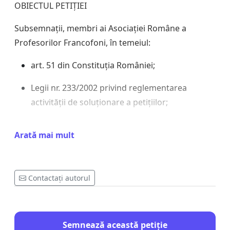
OBIECTUL PETIȚIEI
Subsemnații, membri ai Asociației Române a
Profesorilor Francofoni, în temeiul:
art. 51 din Constituția României;
Legii nr. 233/2002 privind reglementarea
activității de soluționare a petițiilor;
Legii învățământului preuniversitar nr.
Arată mai mult
198/2023, cu modificările și completările la zi;
Legii-cadru nr. 153/2017 privind salarizarea
personalului plătit din fonduri publice;
Contactați autorul
documentelor și proiectelor aflate în
consultare publică publicate de Ministerul
Semnează această petiție
Educației și Cercetării și Ministerul Muncii în