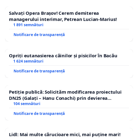
șansele elevilor la mobilitate academică și
Salvați Opera Brașov! Cerem demiterea
profesională.
managerului interimar, Petrean Lucian-Marius!
1 891 semnături
SOLICITĂM MENȚINEREA INTEGRALĂ A
Notificare de transparență
DREPTURILOR SALARIALE ALE PERSONALULUI
DIDACTIC, DIDACTIC AUXILIAR ȘI NEDIDACTIC.
Opriți eutanasierea câinilor și pisicilor în Bacău
Contestăm prevederile din Legea nr. 141/2025
1 624 semnături
și proiectul Legii salarizării publicat la
Notificare de transparență
25.05.2026, care conduc la diminuarea indirectă
a veniturilor și creșterea sarcinilor de muncă
Petiție publică: Solicităm modificarea proiectului
fără compensare salarială.
DN25 (Galați – Hanu Conachi) prin devierea
traseului în afara localităților!
104 semnături
Aceste măsuri afectează stabilitatea sistemului
Notificare de transparență
de educație, reduc atractivitatea profesiei
didactice și contravin principiului
Lidl: Mai multe cărucioare mici, mai puține mari!
predictibilității salariale și al protecției