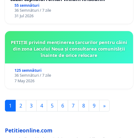
Gheorghe, aflat în plasament în Danemarca de
55 semnături
36 Semnături / 7 zile
12 ani
31 Jul 2026
PETIȚIE privind menținerea țarcurilor pentru câini
din zona Lacului Noua și consultarea comunității
înainte de orice relocare
125 semnături
36 Semnături / 7 zile
7 May 2026
1
2
3
4
5
6
7
8
9
»
Petitieonline.com