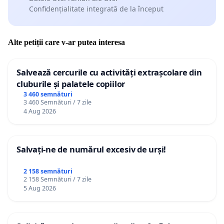
Confidențialitate integrată de la început
25 ELEVI/CLASĂ
Contestăm modificările introduse prin Legea nr.
Alte petiții care v-ar putea interesa
141/2025 privind majorarea efectivelor
formațiunilor de studiu. Creșterea numărului de
Salvează cercurile cu activități extrașcolare din
elevi la clasă reduce calitatea actului educațional,
cluburile și palatele copiilor
afectează educația centrată pe elev, limitează
3 460 semnături
incluziunea școlară și afectează grav predarea
3 460 Semnături / 7 zile
4 Aug 2026
limbilor moderne, bazată pe interacțiune și
comunicare.
Salvați-ne de numărul excesiv de urși!
SOLICITĂM RESPECTAREA RECOMANDĂRII
CONSILIULUI UNIUNII EUROPENE PRIVIND
2 158 semnături
COMPETENȚELE-CHEIE PENTRU ÎNVĂȚAREA PE TOT
2 158 Semnături / 7 zile
5 Aug 2026
PARCURSUL VIEȚII ȘI RESPECTAREA STATUTULUI DE
STAT-FAR AL FRANCOFONIEI ÎN EUROPA CENTRALĂ
ȘI DE EST. ATAȘĂM MEMORANDUMUL GADIF-OIF