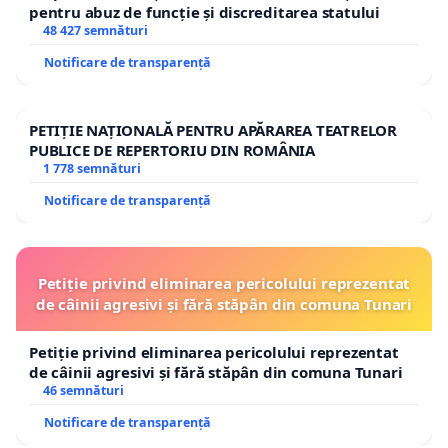
pentru abuz de funcție și discreditarea statului
ORE TC /SĂPTĂMÂNĂ.
48 427 semnături
Notificare de transparență
Conform Legii nr. 198/2023, educația se
bazează pe principiile calității, echității și
diversității culturale și lingvistice, iar sistemul
PETIȚIE NAȚIONALĂ PENTRU APĂRAREA TEATRELOR
PUBLICE DE REPERTORIU DIN ROMÂNIA
de învățământ trebuie să asigure formarea
1 778 semnături
competențelor cheie europene.
Notificare de transparență
În documentele privind Bacalaureatul 2030,
publicate de Ministerul Educației și Cercetării,
Limba Modernă 2 este inclusă între disciplinele
Petiție privind eliminarea pericolului reprezentat
de câinii agresivi și fără stăpân din comuna Tunari
susținute în cadrul noilor probe de examen.
Așadar, reducerea L2 la o oră/săptămână face
Petiție privind eliminarea pericolului reprezentat
imposibilă pregătirea elevilor pentru examenul
de câinii agresivi și fără stăpân din comuna Tunari
de bacalaureat și generează o contradicție
46 semnături
între curriculum și examenul de bacalaureat,
Notificare de transparență
fiind afectate competențele lingvistice și