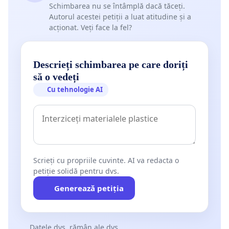
rândul cadrelor didactice, cauzează pierderi de
Schimbarea nu se întâmplă dacă tăceți.
Autorul acestei petiții a luat atitudine și a
posturi și restrângeri de activitate.
acționat. Veți face la fel?
SOLICITĂM MENȚINEREA TUTUROR SPORURILOR
LEGALE, A INDEMNIZAȚIILOR SPECIFICE ȘI A
Descrieți schimbarea pe care doriți
NORMEI DE HRANĂ.
să o vedeți
Cu tehnologie AI
Contestăm prevederile proiectului Legii
salarizării din 25.05.2026 privind plafonarea
sporurilor la maximum 20% și eliminarea sau
diminuarea unor beneficii salariale.
Aceste măsuri reduc veniturile reale ale
Scrieți cu propriile cuvinte. AI va redacta o
petiție solidă pentru dvs.
personalului, afectează stabilitatea financiară a
personalului din învățământ, accentuează deficitul
Generează petiția
de personal calificat în educație.
SOLICITĂM MENȚINEREA EFECTIVULUI MAXIM DE
Datele dvs. rămân ale dvs.