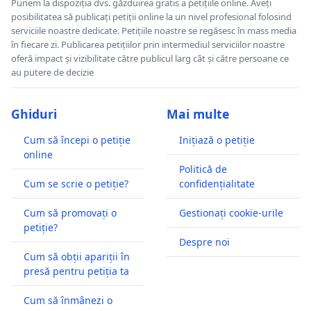
Punem la dispoziția dvs. găzduirea gratis a petițiile online. Aveți
posibilitatea să publicați petiții online la un nivel profesional folosind
serviciile noastre dedicate. Petițiile noastre se regăsesc în mass media
în fiecare zi. Publicarea petițiilor prin intermediul serviciilor noastre
oferă impact și vizibilitate către publicul larg cât și către persoane ce
au putere de decizie
Ghiduri
Mai multe
Cum să începi o petiție
Inițiază o petiție
online
Politică de
Cum se scrie o petiție?
confidențialitate
Cum să promovați o
Gestionați cookie-urile
petiție?
Despre noi
Cum să obții apariții în
presă pentru petiția ta
Cum să înmânezi o