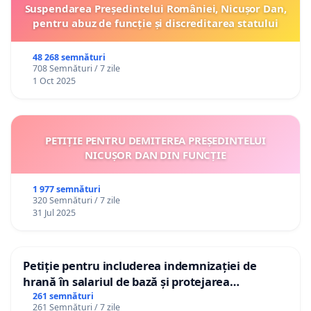
Suspendarea Președintelui României, Nicușor Dan,
pentru abuz de funcție și discreditarea statului
48 268 semnături
708 Semnături / 7 zile
1 Oct 2025
PETIȚIE PENTRU DEMITEREA PREȘEDINTELUI
NICUȘOR DAN DIN FUNCȚIE
1 977 semnături
320 Semnături / 7 zile
31 Jul 2025
Petiție pentru includerea indemnizației de
hrană în salariul de bază și protejarea
gradațiilor de vechime pentru asistenții
261 semnături
261 Semnături / 7 zile