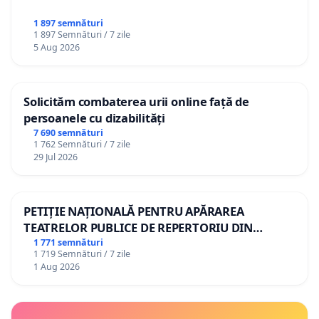
1 897 semnături
1 897 Semnături / 7 zile
5 Aug 2026
Solicităm combaterea urii online față de
persoanele cu dizabilități
7 690 semnături
1 762 Semnături / 7 zile
29 Jul 2026
PETIȚIE NAȚIONALĂ PENTRU APĂRAREA
TEATRELOR PUBLICE DE REPERTORIU DIN
ROMÂNIA
1 771 semnături
1 719 Semnături / 7 zile
1 Aug 2026