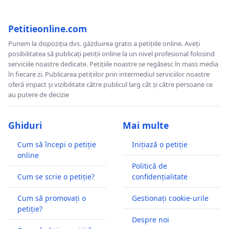
Petitieonline.com
Punem la dispoziția dvs. găzduirea gratis a petițiile online. Aveți
posibilitatea să publicați petiții online la un nivel profesional folosind
serviciile noastre dedicate. Petițiile noastre se regăsesc în mass media
în fiecare zi. Publicarea petițiilor prin intermediul serviciilor noastre
oferă impact și vizibilitate către publicul larg cât și către persoane ce
au putere de decizie
Ghiduri
Mai multe
Cum să începi o petiție
Inițiază o petiție
online
Politică de
Cum se scrie o petiție?
confidențialitate
Cum să promovați o
Gestionați cookie-urile
petiție?
Despre noi