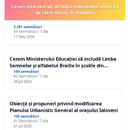
Cerem interzicerea utilizării trotinetelor electrice
de către minori în România
5 281 semnături
69 Semnături / 7 zile
17 May 2026
Cerem Ministerului Educației să includă Limba
Semnelor și alfabetul Braille în școlile din
Republica Moldova!
169 semnături
62 Semnături / 7 zile
26 Jul 2026
Obiecții și propuneri privind modificarea
Planului Urbanistic General al orașului Ialoveni
100 semnături
61 Semnături / 7 zile
31 Jul 2026