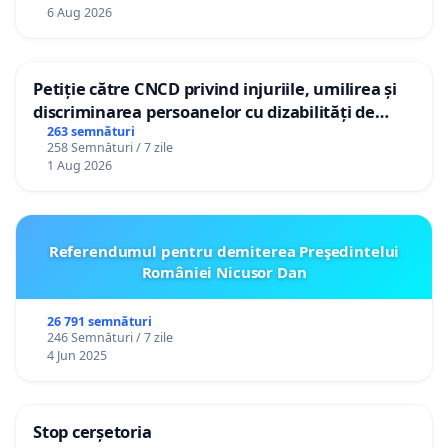
personali
6 Aug 2026
Petiție către CNCD privind injuriile, umilirea și
discriminarea persoanelor cu dizabilități de
către utilizatorul TikTok „Gorici”
263 semnături
258 Semnături / 7 zile
1 Aug 2026
Referendumul pentru demiterea Preşedintelui
României Nicusor Dan
26 791 semnături
246 Semnături / 7 zile
4 Jun 2025
Stop cerșetoria