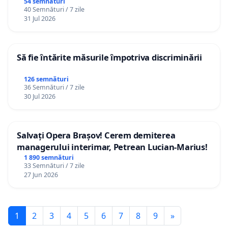
Gheorghe, aflat în plasament în Danemarca de
54 semnături
40 Semnături / 7 zile
12 ani
31 Jul 2026
Să fie întărite măsurile împotriva discriminării
126 semnături
36 Semnături / 7 zile
30 Jul 2026
Salvați Opera Brașov! Cerem demiterea
managerului interimar, Petrean Lucian-Marius!
1 890 semnături
33 Semnături / 7 zile
27 Jun 2026
1
2
3
4
5
6
7
8
9
»