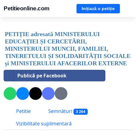
Petitieonline.com
Inițiază o petiție
PETIȚIE adresată MINISTERULUI
EDUCAȚIEI ȘI CERCETĂRII,
MINISTERULUI MUNCII, FAMILIEI,
TINERETULUI ȘI SOLIDARITĂȚII SOCIALE
și MINISTERULUI AFACERILOR EXTERNE
Publică pe Facebook
Petitie
Semnături
3 264
Vizibilitate suplimentară