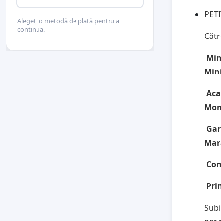
PETI
Alegeți o metodă de plată pentru a
continua.
Cătr
Min
Mini
Aca
Mon
Gar
Mar
Con
Pri
Subi