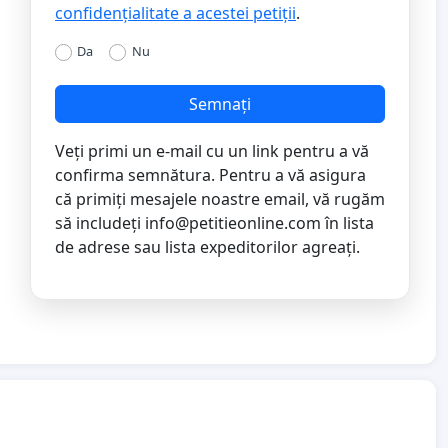
confidențialitate a acestei petiții
.
Da
Nu
Semnați
Veți primi un e-mail cu un link pentru a vă
confirma semnătura. Pentru a vă asigura
că primiți mesajele noastre email, vă rugăm
să includeți
info@petitieonline.com
în lista
de adrese sau lista expeditorilor agreați.