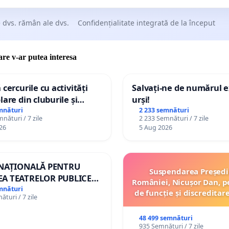
itatea și structura complexă a pădurii mature acționează
 dvs. rămân ale dvs.
Confidențialitate integrată de la început
 barieră mecanică împotriva dispersiei aerosolilor toxici și
n bio-stabilizator care limitează mobilitatea poluanților în
 Orice reducere a suprafeței forestiere prin tăieri
care v-ar putea interesa
rciale în zona adiacentă haldelor amplifică direct
nerea populației la substanțe cu potențial carcinogen,
 cercurile cu activități
Salvați-ne de numărul e
sformând pădurea într-un element indispensabil al
lare din cluburile și
urși!
 copiilor
mnături
2 233 semnături
astructurii de sănătate.
nături / 7 zile
2 233 Semnături / 7 zile
26
5 Aug 2026
iza contextului științific și corelațiile epidemiologice
etările efectuate în zona Baia Mare au documentat
 NAȚIONALĂ PENTRU
Suspendarea Președi
tant legătura dintre poluarea istorică și starea de
A TEATRELOR PUBLICE
României, Nicușor Dan, p
tate a populației. Deși este dificil să izolezi o singură
ERTORIU DIN ROMÂNIA
mnături
de funcție și discreditar
turi / 7 zile
abilă (haldele de steril) de ansamblul poluării miniere
tele uzine, emisiile de la furnale), studiile au arătat
48 499 semnături
935 Semnături / 7 zile