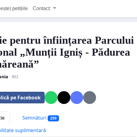
ește) petițiile
Contact:
ie pentru înființarea Parcului
onal „Munții Igniș - Pădurea
ăreană”
nia
· RO
lică pe Facebook
tie
Semnături
259
bilitate suplimentară