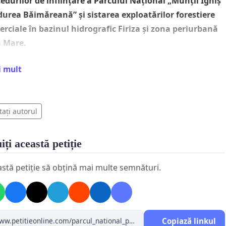
edurilor de înființare a Parcului Național „Munții Igniș
durea Băimăreană” și sistarea exploatărilor forestiere
rciale în bazinul hidrografic Firiza și zona periurbană
a Mare.
ule Ministru, Domnilor Președinți, Doamnelor și
i mult
ilor Directori,
emnații, cetățeni ai municipiului Baia Mare, ai județului
tați autorul
mureș și susținători ai protejării patrimoniului natural,
olicităm prin prezenta demararea de urgență a studiilor
iți această petiție
undamentare științifică pentru înființarea Parcului
onal „Munții Igniș - Pădurea Băimăreană”.
astă petiție să obțină mai multe semnături.
stă măsură vizează un areal forestier critic: de la Parcul
cipal și versanții nordici ai orașului, trecând prin bazinul
ografic al acumulării Firiza, până la Masivul Pietroasa
Copiază linkul
urile Natura 2000 ROSCI0092 Igniș și ROSPA0134 Munții