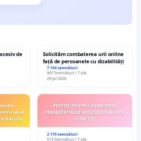
xcesiv de
Solicităm combaterea urii online
față de persoanele cu dizabilități
7 744 semnături
997 Semnături / 7 zile
29 Jul 2026
ntelui
PETIȚIE PENTRU DEMITEREA
entru abuz
PREȘEDINTELUI NICUȘOR DAN DIN
ea statului
FUNCȚIE
2 170 semnături
513 Semnături / 7 zile