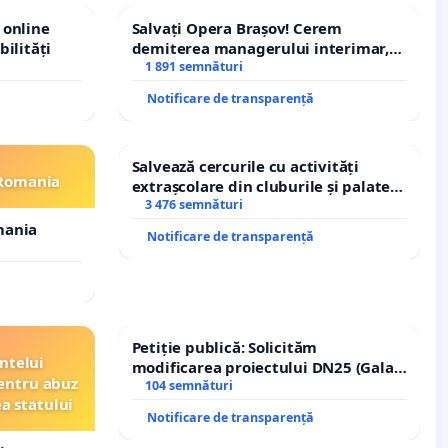
 online
Salvați Opera Brașov! Cerem
bilități
demiterea managerului interimar,
Petrean Lucian-Marius!
1 891 semnături
Notificare de transparență
Salvează cercurile cu activități
 Romania
extrașcolare din cluburile și palatele
copiilor
3 476 semnături
mania
Notificare de transparență
Petiție publică: Solicităm
ntelui
modificarea proiectului DN25 (Galați
entru abuz
– Hanu Conachi) prin devierea
104 semnături
ea statului
traseului în afara localităților!
Notificare de transparență