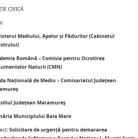
ȚIE CIVICĂ
e:
isterul Mediului, Apelor și Pădurilor (Cabinetul
strului)
demia Română – Comisia pentru Ocrotirea
umentelor Naturii (CMN)
da Națională de Mediu – Comisariatul Județean
amureș
siliul Județean Maramureș
măria Municipiului Baia Mare
ect:
Solicitare de urgență pentru demararea