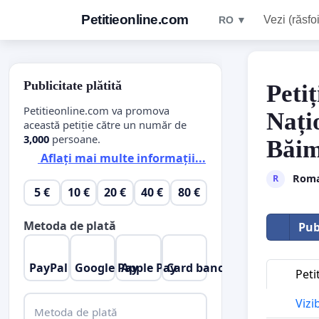
Petitieonline.com
Vezi (răsfoi
RO ▼
Publicitate plătită
Petiț
Petitieonline.com va promova
Nați
această petiție către un număr de
3,000
persoane.
Băim
Aflați mai multe informații...
Roma
R
5 €
10 €
20 €
40 €
80 €
Metoda de plată
Pub
PayPal
Google Pay
Apple Pay
Card bancar
Peti
Vizi
Metoda de plată