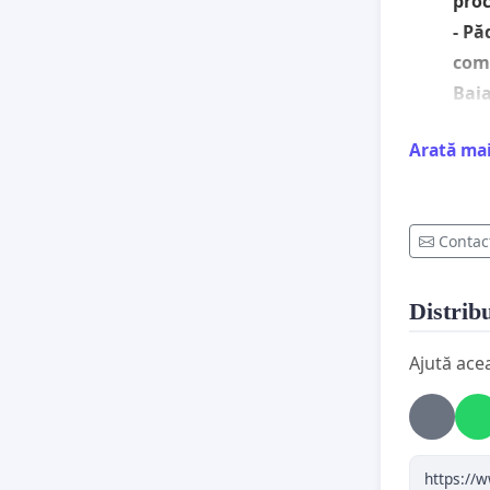
proc
- Pă
come
Bai
Domn
Arată ma
Domn
Subs
Contac
Mara
vă s
Distribu
de f
Nați
Ajută ace
Acea
Muni
hidr
(sit