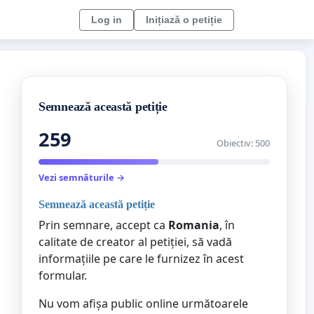
Log in
Inițiază o petiție
Semnează această petiție
259
Obiectiv: 500
Vezi semnăturile →
Semnează această petiție
Prin semnare, accept ca
Romania
, în
calitate de creator al petiției, să vadă
informațiile pe care le furnizez în acest
formular.
Nu vom afișa public online următoarele