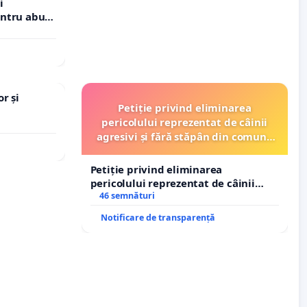
i
entru abuz
 statului
r și
Petiție privind eliminarea
pericolului reprezentat de câinii
agresivi și fără stăpân din comuna
Tunari
Petiție privind eliminarea
pericolului reprezentat de câinii
agresivi și fără stăpân din comuna
46 semnături
Tunari
Notificare de transparență