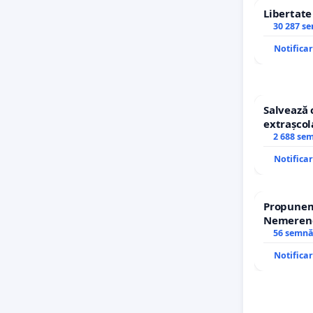
Libertat
30 287 s
Notifica
Salvează 
extrașcol
copiilor
2 688 se
Notifica
Propunem 
Nemerenco
Sanatatii
56 semnă
Notifica