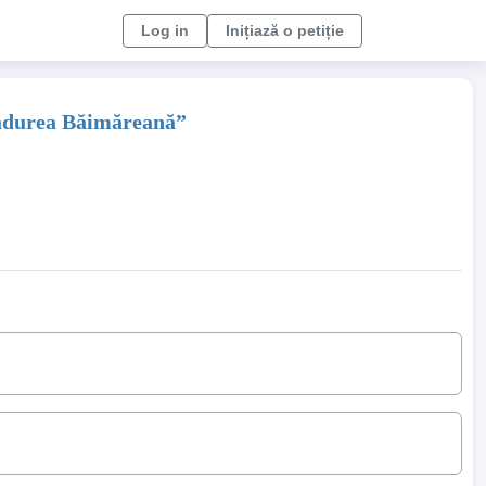
Log in
Inițiază o petiție
 Pădurea Băimăreană”