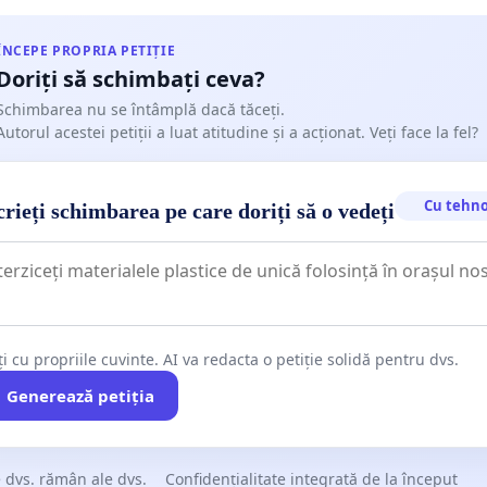
ÎNCEPE PROPRIA PETIȚIE
Doriți să schimbați ceva?
Schimbarea nu se întâmplă dacă tăceți.
Autorul acestei petiții a luat atitudine și a acționat. Veți face la fel?
Cu tehno
rieți schimbarea pe care doriți să o vedeți
ți cu propriile cuvinte. AI va redacta o petiție solidă pentru dvs.
Generează petiția
 dvs. rămân ale dvs.
Confidențialitate integrată de la început