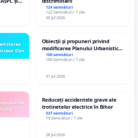
GASPC și
discriminării
124 semnături
122 Semnături / 7 zile
30 Jul 2026
Obiecții și propuneri privind
emiterea
modificarea Planului Urbanistic
icusor Dan
General al orașului Ialoveni
100 semnături
100 Semnături / 7 zile
31 Jul 2026
Reduceți accidentele grave ale
motoase de
trotinetelor electrice în Bihor
finity
537 semnături
79 Semnături / 7 zile
28 Jul 2026