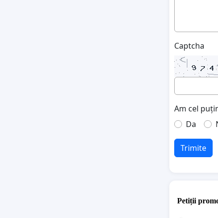
Captcha
Am cel puțin
Da
Trimite
Petiții promo