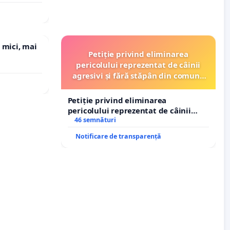
 mici, mai
Petiție privind eliminarea
pericolului reprezentat de câinii
agresivi și fără stăpân din comuna
Tunari
Petiție privind eliminarea
pericolului reprezentat de câinii
agresivi și fără stăpân din comuna
46 semnături
Tunari
Notificare de transparență