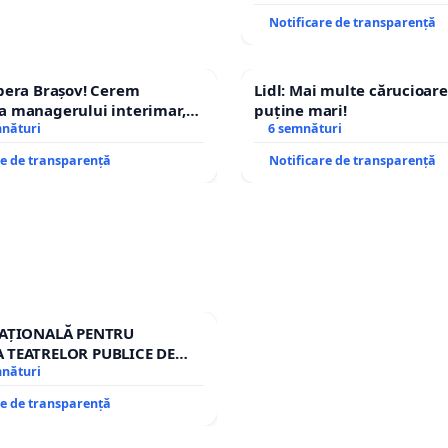
ROGOJAN
Notificare de transparență
pera Brașov! Cerem
Lidl: Mai multe cărucioare
a managerului interimar,
puține mari!
ucian-Marius!
mnături
6 semnături
re de transparență
Notificare de transparență
NAȚIONALĂ PENTRU
 TEATRELOR PUBLICE DE
RIU DIN ROMÂNIA
mnături
re de transparență