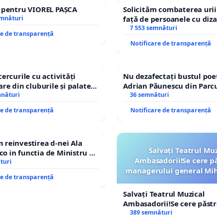
e pentru VIOREL PAȘCA
Solicităm combaterea urii
emnături
față de persoanele cu diza
7 553 semnături
re de transparență
Notificare de transparență
cercurile cu activități
Nu dezafectați bustul poe
are din cluburile și palatele
Adrian Păunescu din Parc
mnături
Icoanei! Stop cenzurii cult
36 semnături
re de transparență
Notificare de transparență
reinvestirea d-nei Ala
Salvați Teatrul Muz
 in functia de Ministru al
Ambasadorii!Se cere p
turi
managerului general Mih
re de transparență
ROGOJAN
Salvați Teatrul Muzical
Ambasadorii!Se cere păst
managerului general Miha
389 semnături