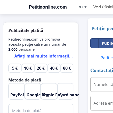
Petitieonline.com
Vezi (răsfoi
RO ▼
Petiție p
Publicitate plătită
Petitieonline.com va promova
Publi
această petiție către un număr de
3,000
persoane.
Aflați mai multe informații...
Petitie
5 €
10 €
20 €
40 €
80 €
Contactați
Metoda de plată
Numele t
PayPal
Google Pay
Apple Pay
Card bancar
Adresă em
Metoda de plată