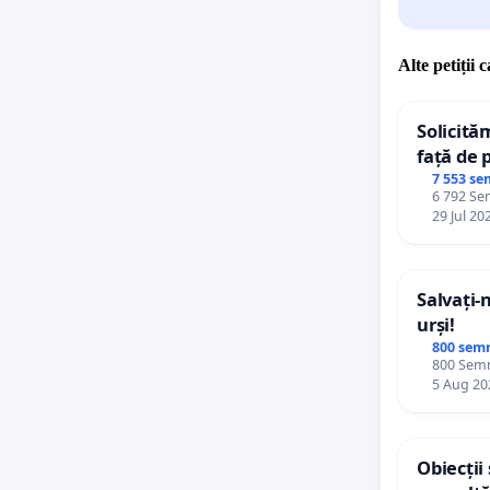
Alte petiții 
Solicită
față de 
7 553 se
6 792 Sem
29 Jul 20
Salvați-
urși!
800 sem
800 Semnă
5 Aug 20
Obiecții