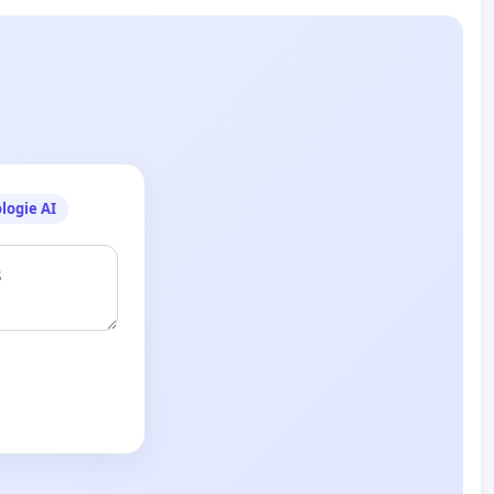
logie AI