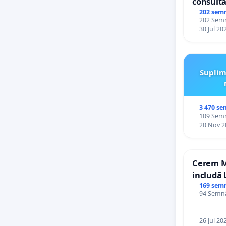
consultă
Plan Urb
202 sem
202 Semnă
Ialoveni
30 Jul 20
Suplim
3 470 se
109 Semnă
20 Nov 2
Cerem Mi
includă 
alfabetul
169 sem
94 Semnăt
Republi
26 Jul 20