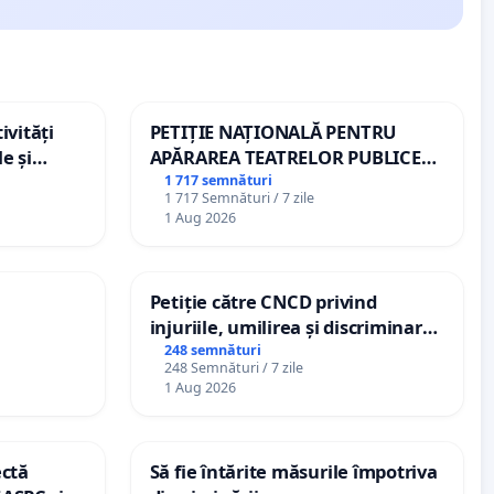
ivități
PETIȚIE NAȚIONALĂ PENTRU
e și
APĂRAREA TEATRELOR PUBLICE
DE REPERTORIU DIN ROMÂNIA
1 717 semnături
1 717 Semnături / 7 zile
1 Aug 2026
Petiție către CNCD privind
injuriile, umilirea și discriminarea
persoanelor cu dizabilități de
248 semnături
248 Semnături / 7 zile
către utilizatorul TikTok „Gorici”
1 Aug 2026
ectă
Să fie întărite măsurile împotriva