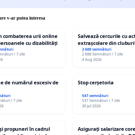
care v-ar putea interesa
m combaterea urii online
Salvează cercurile cu act
persoanele cu dizabilități
extrașcolare din cluburil
palatele copiilor
mnături
2 688 semnături
nături / 7 zile
2 688 Semnături / 7 zile
26
4 Aug 2026
ne de numărul excesiv de
Stop cerșetoria
nături
547 semnături
turi / 7 zile
537 Semnături / 7 zile
26
30 Jul 2026
 și propuneri în cadrul
Asigurați salarizare cor