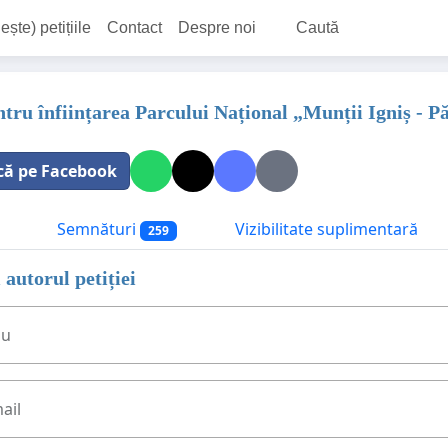
ește) petițiile
Contact
Despre noi
Caută
entru înființarea Parcului Național „Munții Igniș -
că pe Facebook
Semnături
Vizibilitate suplimentară
259
 autorul petiției
ău
ail