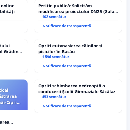
 online
Petiție publică: Solicităm
bilități
modificarea proiectului DN25 (Galați
– Hanu Conachi) prin devierea
102 semnături
traseului în afara localităților!
Notificare de transparență
tului
Opriți eutanasierea câinilor și
ul Grădina
pisicilor în Bacău
urale!
1 596 semnături
Notificare de transparență
Opriți schimbarea nedreaptă a
ical
conducerii Școlii Gimnaziale Săcălaz
ăstrarea
453 semnături
ai-Ciprian
Notificare de transparență
rarea
i-Ciprian