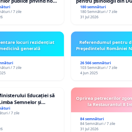
rilor publice privind noul
pentru psihologii din D
anistic General (PUG)
spitale
nături
180 semnături
turi / 7 zile
180 Semnături / 7 zile
26
31 Jul 2026
entare locuri rezidențiat
Referendumul pentru d
medicină generală
Preşedintelui României N
mnături
26 566 semnături
turi / 7 zile
103 Semnături / 7 zile
025
4 Jun 2025
nisterului Educației să
Oprirea petrecerilor zgo
Limba Semnelor și
la Restaurantul 8 In
 Braille în școlile din
nături
uri / 7 zile
ca Moldova!
84 semnături
84 Semnături / 7 zile
26
31 Jul 2026