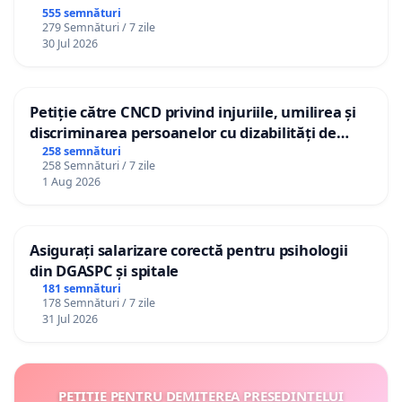
555 semnături
279 Semnături / 7 zile
30 Jul 2026
Petiție către CNCD privind injuriile, umilirea și
discriminarea persoanelor cu dizabilități de
către utilizatorul TikTok „Gorici”
258 semnături
258 Semnături / 7 zile
1 Aug 2026
Asigurați salarizare corectă pentru psihologii
din DGASPC și spitale
181 semnături
178 Semnături / 7 zile
31 Jul 2026
PETIȚIE PENTRU DEMITEREA PREȘEDINTELUI