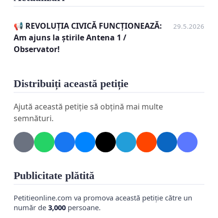
întreagă stațiune, să ne distrugă verile și să pună
vieți în pericol. Dacă în alte stațiuni de pe litoral s-au
📢 REVOLUȚIA CIVICĂ FUNCȚIONEAZĂ:
29.5.2026
găsit soluții provizorii, cerem imperativ un peron
Am ajuns la știrile Antena 1 /
temporar securizat și la Costinești!
Observator!
Uniți-vă de la mic la mare! Tineri din toată țara și
localnici din Costinești, trebuie să vorbim cu o
Distribuiți această petiție
singură voce. Semnează acum! Apără-ți
comunitatea, afacerea și dreptul la o vară
Ajută această petiție să obțină mai multe
normală!
semnături.
Publicitate plătită
Petitieonline.com va promova această petiție către un
număr de
3,000
persoane.