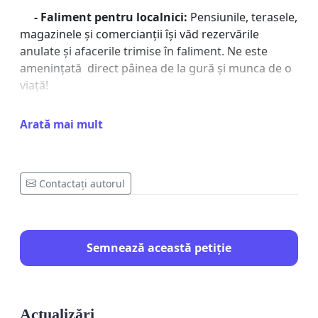
- Faliment pentru localnici:
Pensiunile, terasele,
magazinele și comercianții își văd rezervările
anulate și afacerile trimise în faliment. Ne este
amenințată direct pâinea de la gură și munca de o
viață!
- Copii și turiștii străini abandonați:
Mii de
Arată mai mult
copii din taberele școlare și valuri de turiști străini
veniți pentru festivaluri vor fi aruncați în stații
secundare, departe de cazări.
Contactați autorul
- Blocaj rutier total, zero scăpare:
Sute de
mașini, taxiuri și microbuze vor bloca simultan
străzile înguste din jurul gării secundare. Vom
Semnează această petiție
asista la o aglomerație infernală de mașini, un trafic
complet paralizat, fără nicio cale de ieșire rapidă în
caz de urgență.
O gară în lucru nu are dreptul să paralizeze o
Actualizări