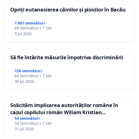
Opriți eutanasierea câinilor și pisicilor în Bacău
1 601 semnături
69 Semnături / 7 zile
9 Jul 2026
Să fie întărite măsurile împotriva discriminării
126 semnături
64 Semnături / 7 zile
30 Jul 2026
Solicităm implicarea autorităților române în
cazul copilului român Wiliam Kristian
Gheorghe, aflat în plasament în Danemarca de
54 semnături
54 Semnături / 7 zile
12 ani
31 Jul 2026