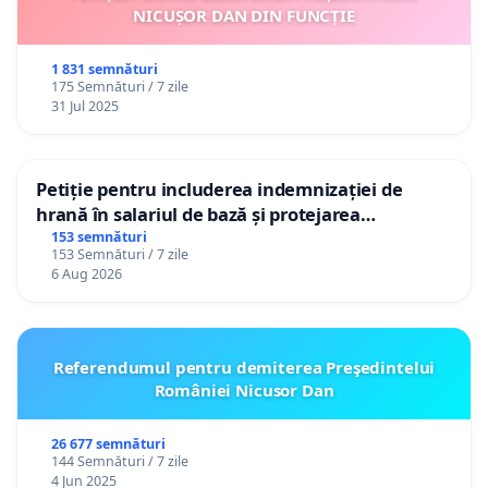
NICUȘOR DAN DIN FUNCȚIE
1 831 semnături
175 Semnături / 7 zile
31 Jul 2025
Petiție pentru includerea indemnizației de
hrană în salariul de bază și protejarea
gradațiilor de vechime pentru asistenții
153 semnături
153 Semnături / 7 zile
personali
6 Aug 2026
Referendumul pentru demiterea Preşedintelui
României Nicusor Dan
26 677 semnături
144 Semnături / 7 zile
4 Jun 2025