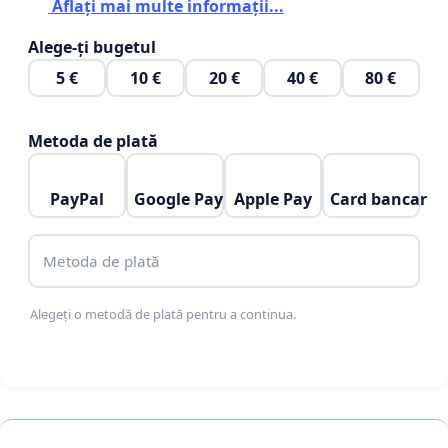
Aflați mai multe informații...
Alege-ți bugetul
5 €
10 €
20 €
40 €
80 €
Metoda de plată
PayPal
Google Pay
Apple Pay
Card bancar
Metoda de plată
Alegeți o metodă de plată pentru a continua.