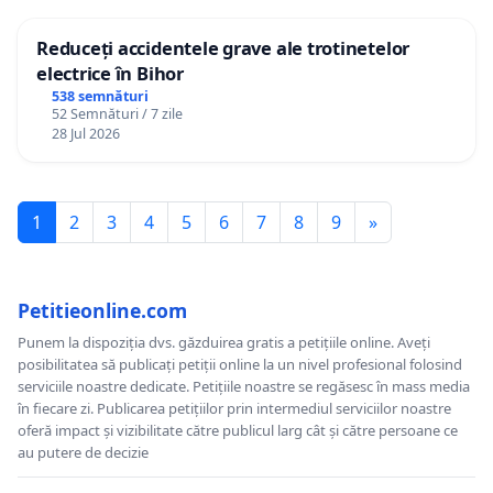
Reduceți accidentele grave ale trotinetelor
electrice în Bihor
538 semnături
52 Semnături / 7 zile
28 Jul 2026
1
2
3
4
5
6
7
8
9
»
Petitieonline.com
Punem la dispoziția dvs. găzduirea gratis a petițiile online. Aveți
posibilitatea să publicați petiții online la un nivel profesional folosind
serviciile noastre dedicate. Petițiile noastre se regăsesc în mass media
în fiecare zi. Publicarea petițiilor prin intermediul serviciilor noastre
oferă impact și vizibilitate către publicul larg cât și către persoane ce
au putere de decizie