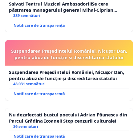
Salvați Teatrul Muzical Ambasadorii!Se cere
păstrarea managerului general Mihai-Ciprian
ROGOJAN
389 semnături
Notificare de transparență
Suspendarea Președintelui României, Nicușor Dan,
pentru abuz de funcție și discreditarea statului
Suspendarea Președintelui României, Nicușor Dan,
pentru abuz de funcție și discreditarea statului
48 031 semnături
Notificare de transparență
Nu dezafectați bustul poetului Adrian Păunescu din
Parcul Grădina Icoanei! Stop cenzurii culturale!
36 semnături
Notificare de transparență