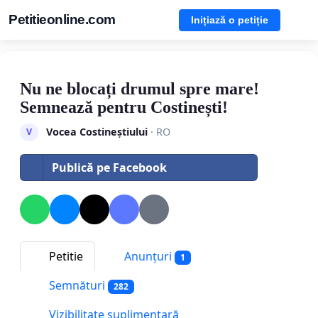
Petitieonline.com
Inițiază o petiție
Nu ne blocați drumul spre mare!
Semnează pentru Costinești!
Vocea Costineștiului
· RO
V
Publică pe Facebook
Petitie
Anunțuri
1
Semnături
282
Vizibilitate suplimentară