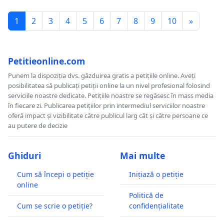
1
2
3
4
5
6
7
8
9
10
»
Petitieonline.com
Punem la dispoziția dvs. găzduirea gratis a petițiile online. Aveți
posibilitatea să publicați petiții online la un nivel profesional folosind
serviciile noastre dedicate. Petițiile noastre se regăsesc în mass media
în fiecare zi. Publicarea petițiilor prin intermediul serviciilor noastre
oferă impact și vizibilitate către publicul larg cât și către persoane ce
au putere de decizie
Ghiduri
Mai multe
Cum să începi o petiție
Inițiază o petiție
online
Politică de
Cum se scrie o petiție?
confidențialitate