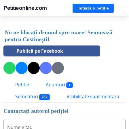
Petitieonline.com
Inițiază o petiție
Nu ne blocați drumul spre mare! Semnează
pentru Costinești!
Publică pe Facebook
Petitie
Anunțuri
1
Semnături
Vizibilitate suplimentară
282
Contactați autorul petiției
Numele tău