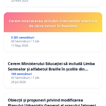
20 Nov 2025
Cerem interzicerea utilizării trotinetelor electrice
de către minori în România
5 281 semnături
69 Semnături / 7 zile
17 May 2026
Cerem Ministerului Educației să includă Limba
Semnelor și alfabetul Braille în școlile din
Republica Moldova!
169 semnături
62 Semnături / 7 zile
26 Jul 2026
Obiecții și propuneri privind modificarea
Planului Urbanistic General al orașului Ialoveni