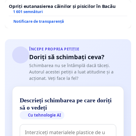
Opriți eutanasierea câinilor și pisicilor în Bacău
1 601 semnături
Notificare de transparență
ÎNCEPE PROPRIA PETIȚIE
Doriți să schimbați ceva?
Schimbarea nu se întâmplă dacă tăceți.
Autorul acestei petiții a luat atitudine și a
acționat. Veți face la fel?
Descrieți schimbarea pe care doriți
să o vedeți
Cu tehnologie AI