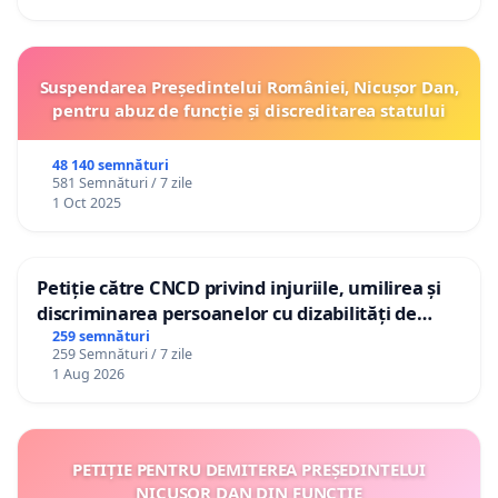
Suspendarea Președintelui României, Nicușor Dan,
pentru abuz de funcție și discreditarea statului
48 140 semnături
581 Semnături / 7 zile
1 Oct 2025
Petiție către CNCD privind injuriile, umilirea și
discriminarea persoanelor cu dizabilități de
către utilizatorul TikTok „Gorici”
259 semnături
259 Semnături / 7 zile
1 Aug 2026
PETIȚIE PENTRU DEMITEREA PREȘEDINTELUI
NICUȘOR DAN DIN FUNCȚIE