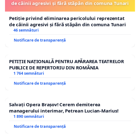
de câinii agresivi și fără stăpân din comuna Tunari
Petiție privind eliminarea pericolului reprezentat
de câinii agresivi și fără stăpân din comuna Tunari
46 semnături
Notificare de transparență
PETIȚIE NAȚIONALĂ PENTRU APĂRAREA TEATRELOR
PUBLICE DE REPERTORIU DIN ROMÂNIA
1 764 semnături
Notificare de transparență
Salvați Opera Brașov! Cerem demiterea
managerului interimar, Petrean Lucian-Marius!
1 890 semnături
Notificare de transparență