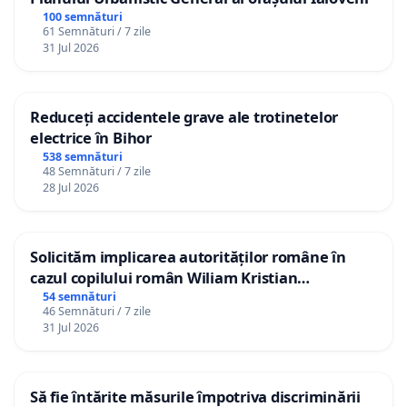
100 semnături
61 Semnături / 7 zile
31 Jul 2026
Reduceți accidentele grave ale trotinetelor
electrice în Bihor
538 semnături
48 Semnături / 7 zile
28 Jul 2026
Solicităm implicarea autorităților române în
cazul copilului român Wiliam Kristian
Gheorghe, aflat în plasament în Danemarca de
54 semnături
46 Semnături / 7 zile
12 ani
31 Jul 2026
Să fie întărite măsurile împotriva discriminării