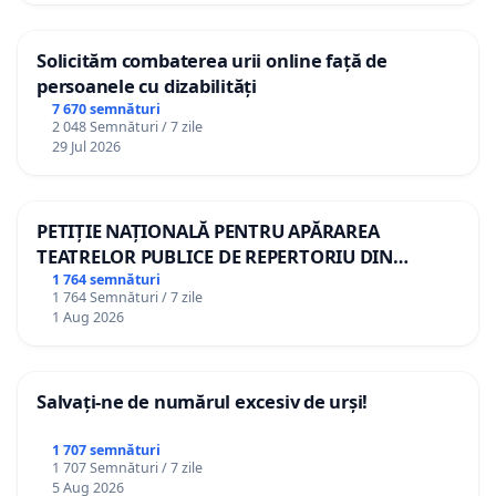
Solicităm combaterea urii online față de
persoanele cu dizabilități
7 670 semnături
2 048 Semnături / 7 zile
29 Jul 2026
PETIȚIE NAȚIONALĂ PENTRU APĂRAREA
TEATRELOR PUBLICE DE REPERTORIU DIN
ROMÂNIA
1 764 semnături
1 764 Semnături / 7 zile
1 Aug 2026
Salvați-ne de numărul excesiv de urși!
1 707 semnături
1 707 Semnături / 7 zile
5 Aug 2026