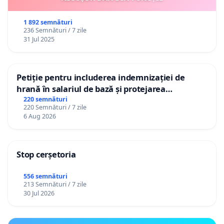
1 892 semnături
236 Semnături / 7 zile
31 Jul 2025
Petiție pentru includerea indemnizației de
hrană în salariul de bază și protejarea
gradațiilor de vechime pentru asistenții
220 semnături
220 Semnături / 7 zile
personali
6 Aug 2026
Stop cerșetoria
556 semnături
213 Semnături / 7 zile
30 Jul 2026