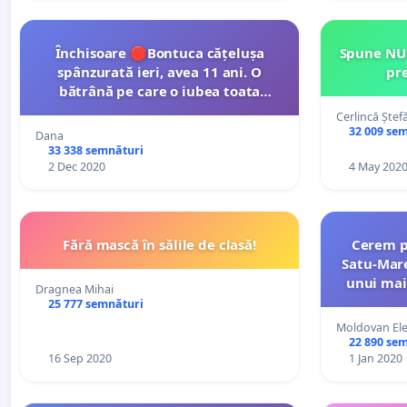
Închisoare 🛑Bontuca cățelușa
Spune NU 
spânzurată ieri, avea 11 ani. O
pre
bătrână pe care o iubea toata
familia și care dormea in casă pe
Cerlincă Ștef
fotoliu. 👇Mâine s-ar putea sa fie
32 009 se
Dana
cățelul tau,daca nu luam atitudine!!!
33 338 semnături
2 Dec 2020
4 May 202
Fără mască în sălile de clasă!
Cerem p
Satu-Mare
unui mai
Dragnea Mihai
concre
25 777 semnături
Moldovan El
22 890 se
16 Sep 2020
1 Jan 2020