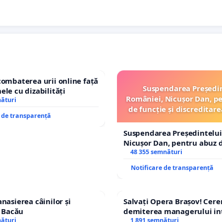
combaterea urii online față
Suspendarea Președi
ele cu dizabilități
României, Nicușor Dan, p
nături
de funcție și discreditare
e de transparență
Suspendarea Președintelui
Nicușor Dan, pentru abuz d
și discreditarea statului
48 355 semnături
Notificare de transparență
nasierea câinilor și
Salvați Opera Brașov! Cer
n Bacău
demiterea managerului in
nături
Petrean Lucian-Marius!
1 891 semnături