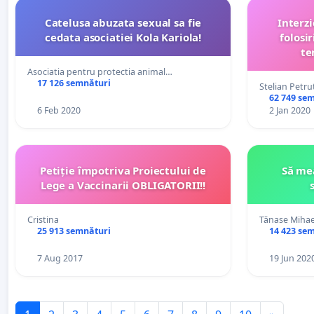
Catelusa abuzata sexual sa fie
Interzi
cedata asociatiei Kola Kariola!
folosi
te
Asociatia pentru protectia animal…
17 126 semnături
Stelian Petru
62 749 se
6 Feb 2020
2 Jan 2020
Petiție împotriva Proiectului de
Să mea
Lege a Vaccinarii OBLIGATORII!!
Cristina
Tănase Mihae
25 913 semnături
14 423 se
7 Aug 2017
19 Jun 202