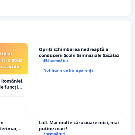
Opriți schimbarea nedreaptă a
ntelui
conducerii Școlii Gimnaziale Săcălaz
entru abuz
454 semnături
a statului
Notificare de transparență
 României,
e funcție
em
Lidl: Mai multe cărucioare mici, mai
terimar,
puține mari!
7 semnături