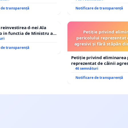
e de transparență
Notificare de transparență
einvestirea d-nei Ala
Petiție privind elimi
in functia de Ministru al
pericolului reprezentat 
uri
agresivi și fără stăpân 
e de transparență
Tunari
Petiție privind eliminarea 
reprezentat de câinii agresi
stăpân din comuna Tunari
46 semnături
Notificare de transparență