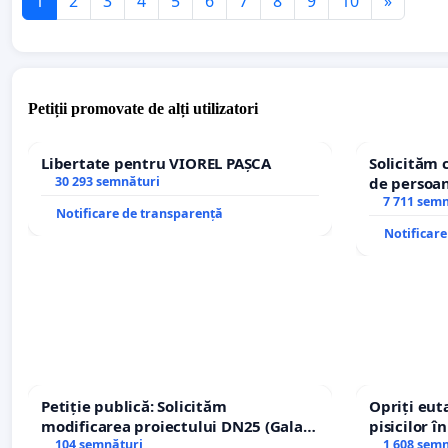
1
2
3
4
5
6
7
8
9
10
»
Petiții promovate de alți utilizatori
Libertate pentru VIOREL PAȘCA
Solicităm 
30 293 semnături
de persoan
7 711 sem
Notificare de transparență
Notificar
Petiție publică: Solicităm
Opriți euta
modificarea proiectului DN25 (Galați
pisicilor î
– Hanu Conachi) prin devierea
104 semnături
1 608 sem