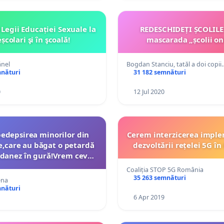
Legii Educației Sexuale la
REDESCHIDEȚI ȘCOLILE!
școlari şi în şcoală!
mascarada „școlii on
ănel
Bogdan Stanciu, tatăl a doi copii
mnături
31 182 semnături
0
12 Jul 2020
edepsirea minorilor din
Cerem interzicerea implem
,care au băgat o petardă
dezvoltării rețelei 5G î
danez în gură!Vrem ceva
t,vrem legi aplicate!!!
Coaliția STOP 5G România
35 263 semnături
ena
mnături
6 Apr 2019