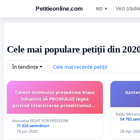
Petitieonline.com
Vezi (răsfoi
RO ▼
Cele mai populare petiții din 20
În tendințe
Cele mai recente petiții
Cerem domnului președinte Klaus
Suntem
Iohannis SĂ PROMULGE legea
privind interzicerea prozelitismului,
în unitățile de învățământ, pe baza
Radu Moraru
criteriului identității de gen
54 792 se
Asociația FIGHT FOR FREEDOM
71 524 semnături
18 Jun 2020
28 Apr 202