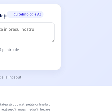
Cu tehnologie AI
deți
dă pentru dvs.
de la început
tatea să publicați petiții online la un
se regăsesc în mass media în fiecare