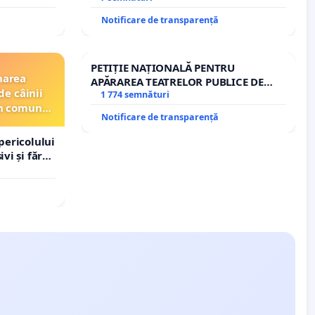
Notificare de transparență
PETIȚIE NAȚIONALĂ PENTRU
narea
APĂRAREA TEATRELOR PUBLICE DE
de câinii
REPERTORIU DIN ROMÂNIA
1 774 semnături
din comuna
Notificare de transparență
pericolului
vi și fără