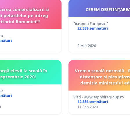
cerea comercializarii si
CEREM DESFIINȚARE
rii petardelor pe intreg
ritoriul Romaniei!!!
Diaspora Europeană
22 389 semnături
ta
mnături
2 Mar 2020
rgă elevii la școală în
Vrem o școală normală - f
septembrie 2020!
distanțare și plexiglas
demisia ministrului ed
Monica Anisie!
la
mnături
Vlad - www.sapphiregroup.ro
12 856 semnături
0
11 Sep 2020