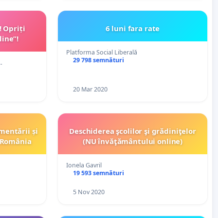
 Opriți
6 luni fara rate
line”!
Platforma Social Liberală
29 798 semnături
…
20 Mar 2020
entării și
Deschiderea şcolilor şi grădiniţelor
n România
(NU învăţământului online)
Ionela Gavril
19 593 semnături
5 Nov 2020