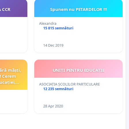
A CCR
Spunem nu PETARDELOR !!!
Alexandra
15 815 semnături
14 Dec 2019
ără măști,
UNIȚI PENTRU EDUCAȚIE
s! Cerem
ucației,
ASOCIAȚIA ȘCOLILOR PARTICULARE
12 235 semnături
28 Apr 2020