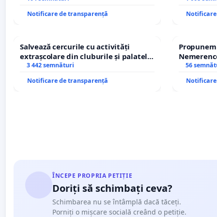
traseului în afara localităților!
Notificare de transparență
Notificar
Salvează cercurile cu activități
Propunem r
extrașcolare din cluburile și palatele
Nemerenco 
copiilor
3 442 semnături
Sanatatii
56 semnăt
Notificare de transparență
Notificar
ÎNCEPE PROPRIA PETIȚIE
Doriți să schimbați ceva?
Schimbarea nu se întâmplă dacă tăceți.
Porniți o mișcare socială creând o petiție.