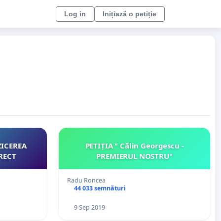
Log in
Inițiază o petiție
ZICEREA
PETIȚIA " Călin Georgescu -
 DIRECT
PREMIERUL NOSTRU"
Radu Roncea
44 033 semnături
9 Sep 2019