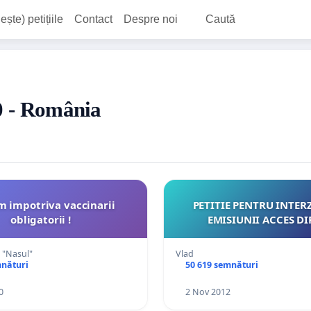
ește) petițiile
Contact
Despre noi
Caută
20 - România
 impotriva vaccinarii
PETITIE PENTRU INTER
obligatorii !
EMISIUNII ACCES
 "Nasul"
Vlad
mnături
50 619 semnături
0
2 Nov 2012