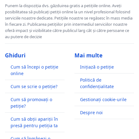
Punem la dispoziția dvs. găzduirea gratis a petițiile online. Aveți
posibilitatea să publicați petiții online la un nivel profesional folosind
serviciile noastre dedicate. Petițiile noastre se regăsesc în mass media
în fiecare zi. Publicarea petițiilor prin intermediul serviciilor noastre
oferă impact și vizibilitate către publicul larg cât și către persoane ce
au putere de decizie
Ghiduri
Mai multe
Cum să începi o petiție
Inițiază o petiție
online
Politică de
Cum se scrie o petiție?
confidențialitate
Cum să promovați o
Gestionați cookie-urile
petiție?
Despre noi
Cum să obții apariții în
presă pentru petiția ta
Cum să înmânezi o