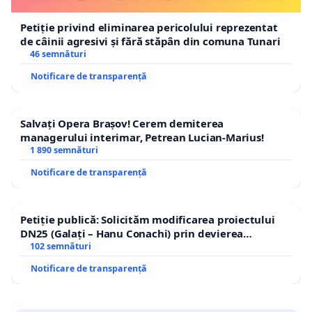
Petiție privind eliminarea pericolului reprezentat
de câinii agresivi și fără stăpân din comuna Tunari
46 semnături
Notificare de transparență
Salvați Opera Brașov! Cerem demiterea
managerului interimar, Petrean Lucian-Marius!
1 890 semnături
Notificare de transparență
Petiție publică: Solicităm modificarea proiectului
DN25 (Galați – Hanu Conachi) prin devierea
traseului în afara localităților!
102 semnături
Notificare de transparență