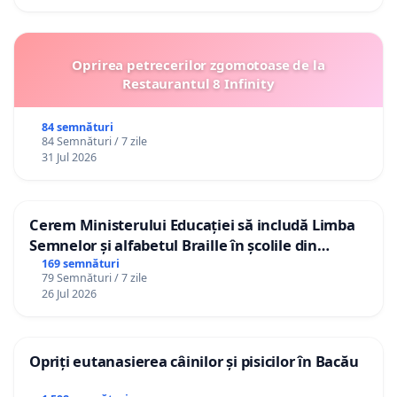
Oprirea petrecerilor zgomotoase de la
Restaurantul 8 Infinity
84 semnături
84 Semnături / 7 zile
31 Jul 2026
Cerem Ministerului Educației să includă Limba
Semnelor și alfabetul Braille în școlile din
Republica Moldova!
169 semnături
79 Semnături / 7 zile
26 Jul 2026
Opriți eutanasierea câinilor și pisicilor în Bacău