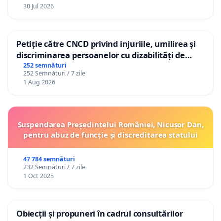
30 Jul 2026
Petiție către CNCD privind injuriile, umilirea și
discriminarea persoanelor cu dizabilități de
către utilizatorul TikTok „Gorici”
252 semnături
252 Semnături / 7 zile
1 Aug 2026
Suspendarea Președintelui României, Nicușor Dan,
pentru abuz de funcție și discreditarea statului
47 784 semnături
232 Semnături / 7 zile
1 Oct 2025
Obiecții și propuneri în cadrul consultărilor