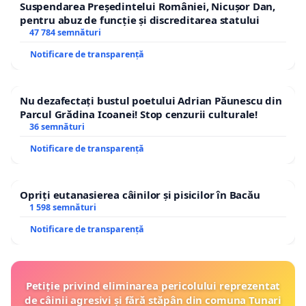
Suspendarea Președintelui României, Nicușor Dan,
pentru abuz de funcție și discreditarea statului
47 784 semnături
Notificare de transparență
Nu dezafectați bustul poetului Adrian Păunescu din
Parcul Grădina Icoanei! Stop cenzurii culturale!
36 semnături
Notificare de transparență
Opriți eutanasierea câinilor și pisicilor în Bacău
1 598 semnături
Notificare de transparență
Petiție privind eliminarea pericolului reprezentat
de câinii agresivi și fără stăpân din comuna Tunari