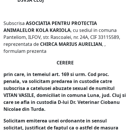
DSVSA CLUJ
Subscrisa
ASOCIATIA PENTRU PROTECTIA
ANIMALELOR KOLA KARIOLA
, cu sediul in comuna
Panteliom, ILFOV, str. Rascoalei, nr. 24A, CIF 33115589,
reprezentata de
CHIRCA MARIUS AURELIAN
, ,
formulam prezenta
CERERE
prin care, in temeiul art. 169 si urm. Cod proc.
penala, va solicitam predarea in custodie catre
subscrisa a catelusei abuzate sexual de numitul
VITAN VASILE, domiciliat in comuna Luna, jud. Cluj si
care se afla in custodia D-lui Dr. Veterinar Ciobanu
Nicolae din Turda.
Solicitam emiterea unei ordonante in sensul
solicitat, justificat de faptul ca o astfel de masura