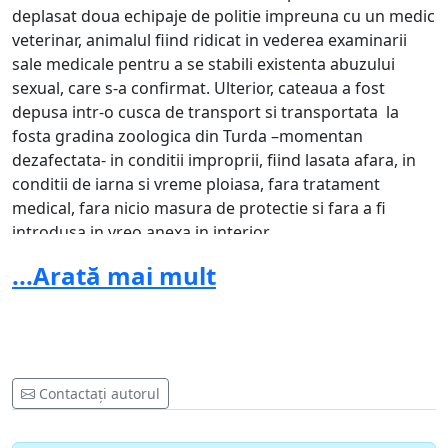
deplasat doua echipaje de politie impreuna cu un medic
veterinar, animalul fiind ridicat in vederea examinarii
sale medicale pentru a se stabili existenta abuzului
sexual, care s-a confirmat. Ulterior, cateaua a fost
depusa intr-o cusca de transport si transportata la
fosta gradina zoologica din Turda –momentan
dezafectata- in conditii improprii, fiind lasata afara, in
conditii de iarna si vreme ploiasa, fara tratament
medical, fara nicio masura de protectie si fara a fi
introdusa in vreo anexa in interior.
...Arată mai mult
La data de 05.02.2020, ca reprezentantii asociatiei, ne-
am deplasat de la Bucuresti la Turda in vederea
evaluarii situatiei sesizate prin intermediul retelelor de
socializare, avand in vedere ca aceasta constituie unul
dintre Obiectivele Asociatiei. Deplasandu-ne la fosta
gradina zoologica din Turda, impreuna cu organele de
Contactați autorul
politie si cu Dr. Vet. Ciobanu Nicolae, ni s-a refuzat in
mod categoric preluarea catelusei, cu toate ca, asa cum