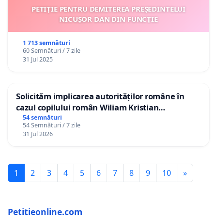
PETIȚIE PENTRU DEMITEREA PREȘEDINTELUI
NICUȘOR DAN DIN FUNCȚIE
1 713 semnături
60 Semnături / 7 zile
31 Jul 2025
Solicităm implicarea autorităților române în
cazul copilului român Wiliam Kristian
Gheorghe, aflat în plasament în Danemarca de
54 semnături
54 Semnături / 7 zile
12 ani
31 Jul 2026
1
2
3
4
5
6
7
8
9
10
»
Petitieonline.com