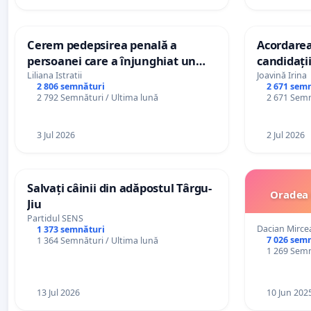
Cerem pedepsirea penală a
Acordarea
persoanei care a înjunghiat un
candidații
câine în fața copiilor aflați pe
dintre var
Liliana Istratii
Joavină Irina
2 806 semnături
2 671 sem
terasă, in orașul Florești.
2 bareme 
2 792 Semnături / Ultima lună
2 671 Semn
3 Jul 2026
2 Jul 2026
Salvați câinii din adăpostul Târgu-
Oradea 
Jiu
Partidul SENS
Dacian Mirce
1 373 semnături
7 026 sem
1 364 Semnături / Ultima lună
1 269 Semn
13 Jul 2026
10 Jun 202