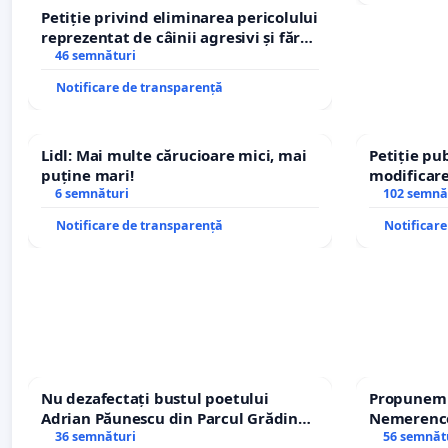
Petiție privind eliminarea pericolului
reprezentat de câinii agresivi și fără
stăpân din comuna Tunari
46 semnături
Notificare de transparență
Lidl: Mai multe cărucioare mici, mai
Petiție pub
puține mari!
modificare
6 semnături
– Hanu Con
102 semnă
traseului î
Notificare de transparență
Notificar
Nu dezafectați bustul poetului
Propunem r
Adrian Păunescu din Parcul Grădina
Nemerenco 
Icoanei! Stop cenzurii culturale!
36 semnături
Sanatatii
56 semnăt