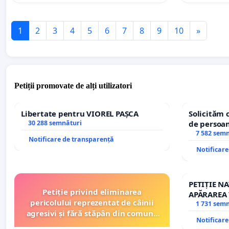
1
2
3
4
5
6
7
8
9
10
»
Petiții promovate de alți utilizatori
Libertate pentru VIOREL PAȘCA
Solicităm 
30 288 semnături
de persoan
7 582 sem
Notificare de transparență
Notificar
PETIȚIE N
Petiție privind eliminarea
APĂRAREA 
pericolului reprezentat de câinii
REPERTOR
1 731 sem
agresivi și fără stăpân din comuna
Notificar
Tunari