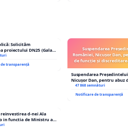
lică: Solicităm
Suspendarea Președi
a proiectului DN25 (Galați
României, Nicușor Dan, p
achi) prin devierea
turi
de funcție și discreditare
n afara localităților!
e de transparență
Suspendarea Președintelui
Nicușor Dan, pentru abuz d
și discreditarea statului
47 868 semnături
Notificare de transparență
einvestirea d-nei Ala
in functia de Ministru al
uri