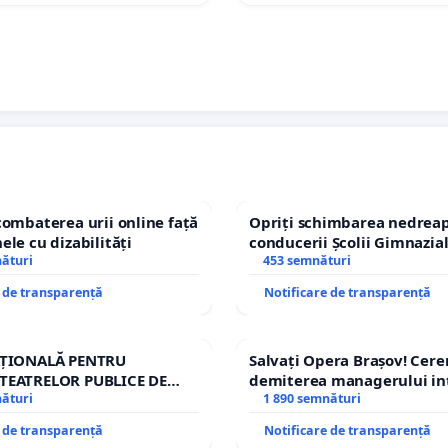
combaterea urii online față
Opriți schimbarea nedreap
ele cu dizabilități
conducerii Școlii Gimnazia
nături
453 semnături
e de transparență
Notificare de transparență
AȚIONALĂ PENTRU
Salvați Opera Brașov! Cer
TEATRELOR PUBLICE DE
demiterea managerului in
IU DIN ROMÂNIA
nături
Petrean Lucian-Marius!
1 890 semnături
e de transparență
Notificare de transparență