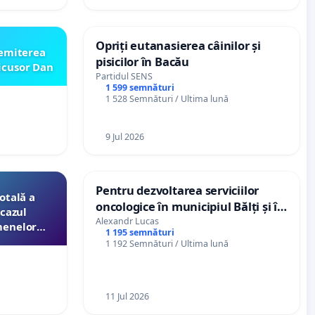
Opriți eutanasierea câinilor și
emiterea
pisicilor în Bacău
icusor Dan
Partidul SENS
1 599 semnături
1 528 Semnături / Ultima lună
9 Jul 2026
Pentru dezvoltarea serviciilor
otală a
oncologice în municipiul Bălți și în
 cazul
regiunea de nord a Republicii
Alexandr Lucas
menelor
1 195 semnături
Moldova
ri de către
1 192 Semnături / Ultima lună
iei
11 Jul 2026