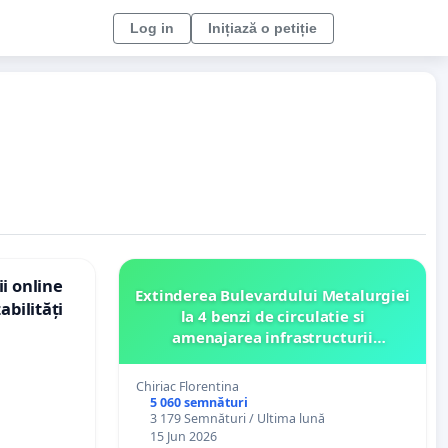
Log in
Inițiază o petiție
i online
Extinderea Bulevardului Metalurgiei
abilități
la 4 benzi de circulatie si
amenajarea infrastructurii
pietonale.
Chiriac Florentina
5 060 semnături
3 179 Semnături / Ultima lună
15 Jun 2026