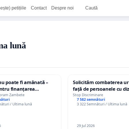
ește) petițiile
Contact
Despre noi
Caută
ima lună
nu poate fi amânată –
Solicităm combaterea uri
entru finanțarea
față de persoanele cu diz
 Copiilor
oloram Zambete
Stop Discriminare
nături
7 582 semnături
ături / Ultima lună
3 322 Semnături / Ultima lună
6
29 Jul 2026