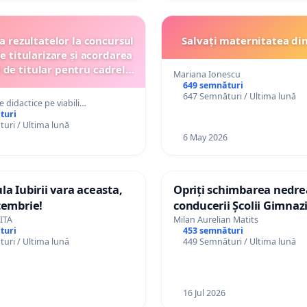
a rezultatelor la concursul
Salvați maternitatea din
e titularizare și acordarea
 de titular pentru cadrele
Mariana Ionescu
 pe viabilitatea postului
649 semnături
647 Semnături / Ultima lună
didactice pe viabili…
turi
uri / Ultima lună
6 May 2026
a Iubirii vara aceasta,
Opriți schimbarea nedre
tembrie!
conducerii Școlii Gimnaz
Săcălaz
ITA
Milan Aurelian Matits
turi
453 semnături
uri / Ultima lună
449 Semnături / Ultima lună
16 Jul 2026