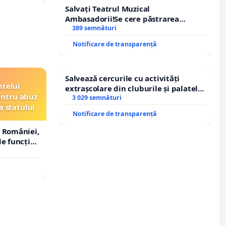
Salvați Teatrul Muzical
Ambasadorii!Se cere păstrarea
managerului general Mihai-Ciprian
389 semnături
ROGOJAN
Notificare de transparență
Salvează cercurile cu activități
ntelui
extrașcolare din cluburile și palatele
entru abuz
copiilor
3 029 semnături
a statului
Notificare de transparență
 României,
e funcție