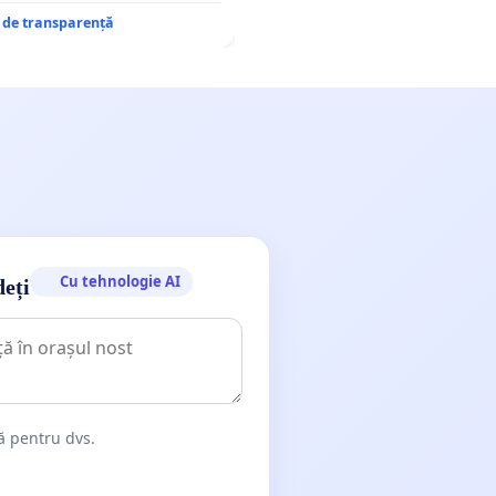
e de transparență
Cu tehnologie AI
deți
dă pentru dvs.