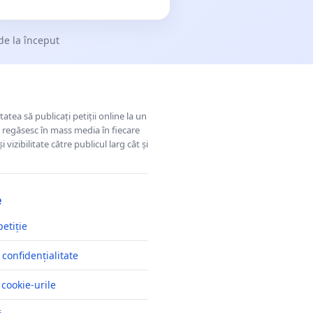
de la început
tatea să publicați petiții online la un
se regăsesc în mass media în fiecare
 vizibilitate către publicul larg cât și
e
petiție
 confidențialitate
 cookie-urile