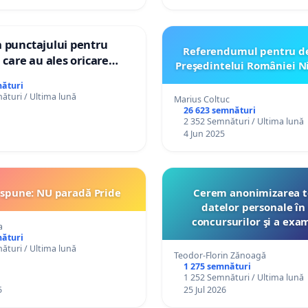
 punctajului pentru
Referendumul pentru d
 care au ales oricare
Preşedintelui României N
iantele publicate în cele
nături
oficiale
ături / Ultima lună
Marius Coltuc
26 623 semnături
2 352 Semnături / Ultima lună
4 Jun 2025
spune: NU paradă Pride
Cerem anonimizarea t
datelor personale în
concursurilor şi a exa
a
organizate pentru profeso
nături
ături / Ultima lună
Ministerul Educaţ
Teodor-Florin Zănoagă
1 275 semnături
1 252 Semnături / Ultima lună
5
25 Jul 2026