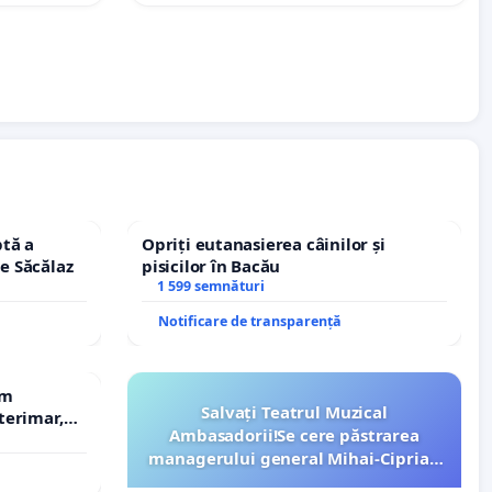
tă a
Opriți eutanasierea câinilor și
le Săcălaz
pisicilor în Bacău
1 599 semnături
Notificare de transparență
em
Salvați Teatrul Muzical
terimar,
Ambasadorii!Se cere păstrarea
managerului general Mihai-Ciprian
ROGOJAN