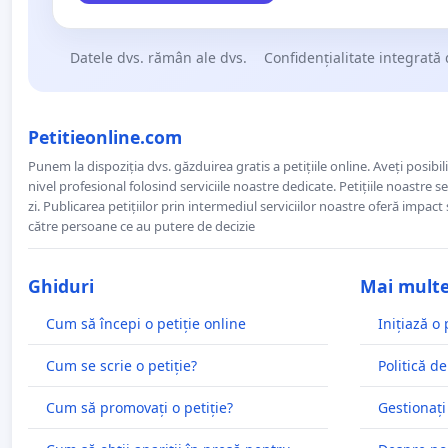
Datele dvs. rămân ale dvs.
Confidențialitate integrată 
Petitieonline.com
Punem la dispoziția dvs. găzduirea gratis a petițiile online. Aveți posibili
nivel profesional folosind serviciile noastre dedicate. Petițiile noastre 
zi. Publicarea petițiilor prin intermediul serviciilor noastre oferă impact și
către persoane ce au putere de decizie
Ghiduri
Mai mult
Cum să începi o petiție online
Inițiază o 
Cum se scrie o petiție?
Politică de
Cum să promovați o petiție?
Gestionați