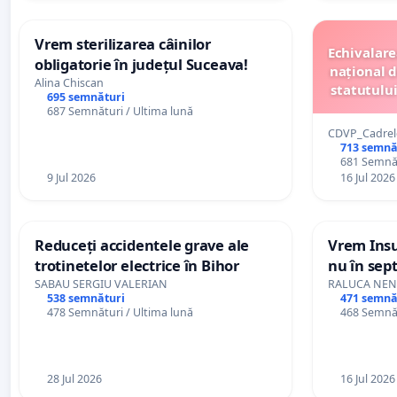
Vrem sterilizarea câinilor
Echivalare
obligatorie în județul Suceava!
național d
Alina Chiscan
statutului
695 semnături
didactice
687 Semnături / Ultima lună
CDVP_Cadrele 
713 semnă
681 Semnăt
9 Jul 2026
16 Jul 2026
Reduceți accidentele grave ale
Vrem Insul
trotinetelor electrice în Bihor
nu în sep
SABAU SERGIU VALERIAN
RALUCA NEN
538 semnături
471 semnă
478 Semnături / Ultima lună
468 Semnăt
28 Jul 2026
16 Jul 2026