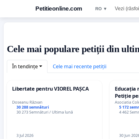
Petitieonline.com
Vezi (răsfoi
RO ▼
Cele mai populare petiții din ult
În tendințe
Cele mai recente petiții
Libertate pentru VIOREL PAȘCA
Educația 
Petiție p
Academiei
Doseanu Răzvan
Asociatia C
30 288 semnături
5 172 sem
30 273 Semnături / Ultima lună
4 462 Semn
3 Jul 2026
30 Jun 202