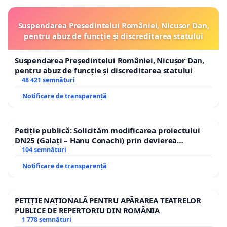
Suspendarea Președintelui României, Nicușor Dan,
pentru abuz de funcție și discreditarea statului
Suspendarea Președintelui României, Nicușor Dan,
pentru abuz de funcție și discreditarea statului
48 421 semnături
Notificare de transparență
Petiție publică: Solicităm modificarea proiectului
DN25 (Galați – Hanu Conachi) prin devierea
traseului în afara localităților!
104 semnături
Notificare de transparență
PETIȚIE NAȚIONALĂ PENTRU APĂRAREA TEATRELOR
PUBLICE DE REPERTORIU DIN ROMÂNIA
1 778 semnături