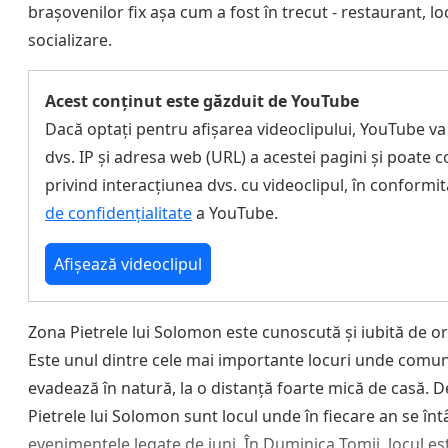
brașovenilor fix așa cum a fost în trecut - restaurant, l
socializare.
Acest conținut este găzduit de YouTube
Dacă optați pentru afișarea videoclipului, YouTube va
dvs. IP și adresa web (URL) a acestei pagini și poate c
privind interacțiunea dvs. cu videoclipul, în conformi
de confidențialitate
a YouTube.
Afișează videoclipul
Zona Pietrele lui Solomon este cunoscută și iubită de o
Este unul dintre cele mai importante locuri unde comun
evadează în natură, la o distanță foarte mică de casă.
Pietrele lui Solomon sunt locul unde în fiecare an se în
evenimentele legate de juni. În Duminica Tomii, locul est