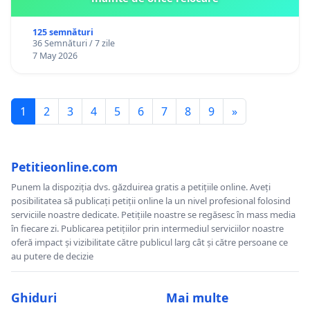
125 semnături
36 Semnături / 7 zile
7 May 2026
1
2
3
4
5
6
7
8
9
»
Petitieonline.com
Punem la dispoziția dvs. găzduirea gratis a petițiile online. Aveți
posibilitatea să publicați petiții online la un nivel profesional folosind
serviciile noastre dedicate. Petițiile noastre se regăsesc în mass media
în fiecare zi. Publicarea petițiilor prin intermediul serviciilor noastre
oferă impact și vizibilitate către publicul larg cât și către persoane ce
au putere de decizie
Ghiduri
Mai multe