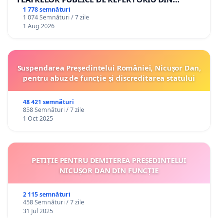
ROMÂNIA
1 778 semnături
1 074 Semnături / 7 zile
1 Aug 2026
Suspendarea Președintelui României, Nicușor Dan,
pentru abuz de funcție și discreditarea statului
48 421 semnături
858 Semnături / 7 zile
1 Oct 2025
PETIȚIE PENTRU DEMITEREA PREȘEDINTELUI
NICUȘOR DAN DIN FUNCȚIE
2 115 semnături
458 Semnături / 7 zile
31 Jul 2025