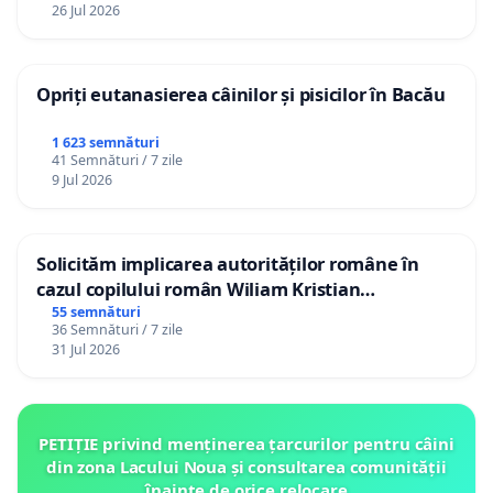
26 Jul 2026
Opriți eutanasierea câinilor și pisicilor în Bacău
1 623 semnături
41 Semnături / 7 zile
9 Jul 2026
Solicităm implicarea autorităților române în
cazul copilului român Wiliam Kristian
Gheorghe, aflat în plasament în Danemarca de
55 semnături
36 Semnături / 7 zile
12 ani
31 Jul 2026
PETIȚIE privind menținerea țarcurilor pentru câini
din zona Lacului Noua și consultarea comunității
înainte de orice relocare