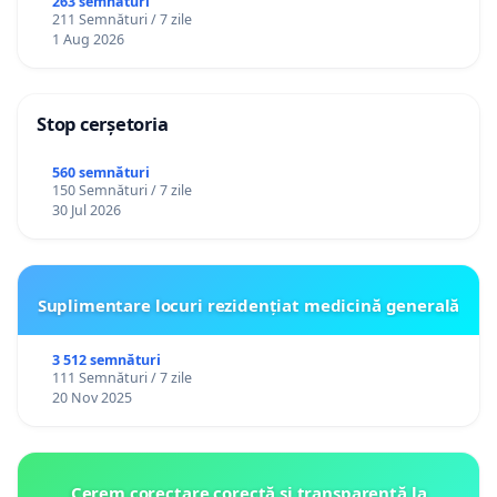
către utilizatorul TikTok „Gorici”
263 semnături
211 Semnături / 7 zile
1 Aug 2026
Stop cerșetoria
560 semnături
150 Semnături / 7 zile
30 Jul 2026
Suplimentare locuri rezidențiat medicină generală
3 512 semnături
111 Semnături / 7 zile
20 Nov 2025
Cerem corectare corectă și transparentă la