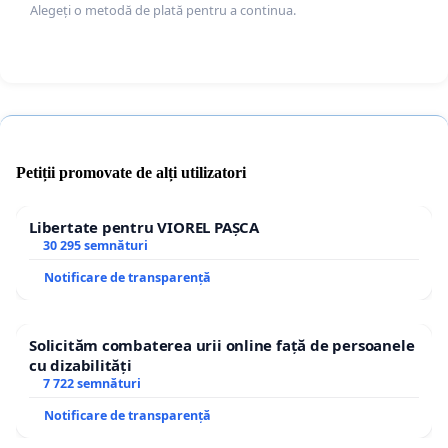
Alegeți o metodă de plată pentru a continua.
Local Brașov: Hanul de la Pietrele lui Solomon trebuie s
Brașovului și al brașovenilor!
Petiții promovate de alți utilizatori
Libertate pentru VIOREL PAȘCA
30 295 semnături
Notificare de transparență
Solicităm combaterea urii online față de persoanele
cu dizabilități
7 722 semnături
Notificare de transparență