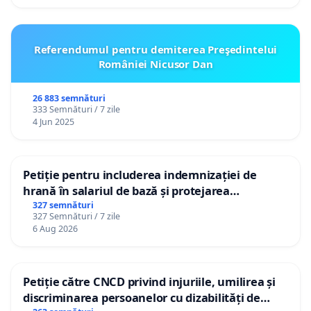
Referendumul pentru demiterea Preşedintelui
României Nicusor Dan
26 883 semnături
333 Semnături / 7 zile
4 Jun 2025
Petiție pentru includerea indemnizației de
hrană în salariul de bază și protejarea
gradațiilor de vechime pentru asistenții
327 semnături
327 Semnături / 7 zile
personali
6 Aug 2026
Petiție către CNCD privind injuriile, umilirea și
discriminarea persoanelor cu dizabilități de