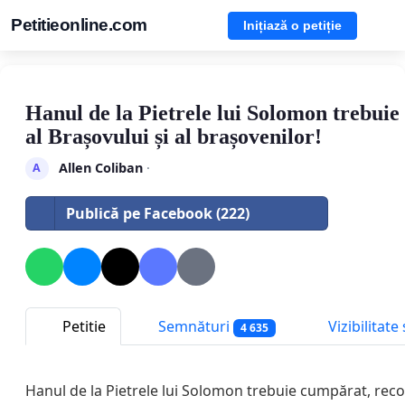
Petitieonline.com
Inițiază o petiție
Hanul de la Pietrele lui Solomon trebuie
al Brașovului și al brașovenilor!
Allen Coliban
·
A
Publică pe Facebook (222)
Petitie
Semnături
Vizibilitat
4 635
Hanul de la Pietrele lui Solomon trebuie cumpărat, recon