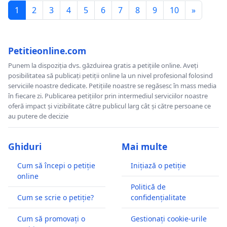
1
2
3
4
5
6
7
8
9
10
»
Petitieonline.com
Punem la dispoziția dvs. găzduirea gratis a petițiile online. Aveți
posibilitatea să publicați petiții online la un nivel profesional folosind
serviciile noastre dedicate. Petițiile noastre se regăsesc în mass media
în fiecare zi. Publicarea petițiilor prin intermediul serviciilor noastre
oferă impact și vizibilitate către publicul larg cât și către persoane ce
au putere de decizie
Ghiduri
Mai multe
Cum să începi o petiție
Inițiază o petiție
online
Politică de
Cum se scrie o petiție?
confidențialitate
Cum să promovați o
Gestionați cookie-urile