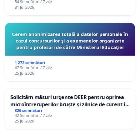
54 Semnături / 7 zile
12 ani
31 Jul 2026
Cerem anonimizarea totală a datelor personale în
cazul concursurilor şi a examenelor organizate
pentru profesori de către Ministerul Educaţiei
1 272 semnături
47 Semnături / 7 zile
25 Jul 2026
Solicităm măsuri urgente DEER pentru oprirea
microîntreruperilor bruște și zilnice de curent în
Sâncraiu de Mureș și Nazna
326 semnături
42 Semnături / 7 zile
25 Jul 2026