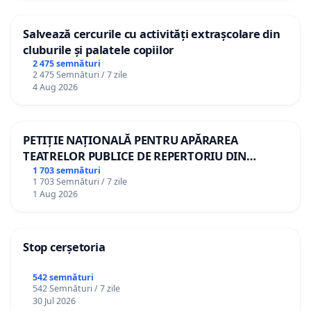
Salvează cercurile cu activități extrașcolare din
cluburile și palatele copiilor
2 475 semnături
2 475 Semnături / 7 zile
4 Aug 2026
PETIȚIE NAȚIONALĂ PENTRU APĂRAREA
TEATRELOR PUBLICE DE REPERTORIU DIN
ROMÂNIA
1 703 semnături
1 703 Semnături / 7 zile
1 Aug 2026
Stop cerșetoria
542 semnături
542 Semnături / 7 zile
30 Jul 2026