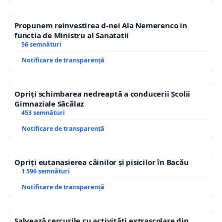
Propunem reinvestirea d-nei Ala Nemerenco in
functia de Ministru al Sanatatii
56 semnături
Notificare de transparență
Opriți schimbarea nedreaptă a conducerii Școlii
Gimnaziale Săcălaz
453 semnături
Notificare de transparență
Opriți eutanasierea câinilor și pisicilor în Bacău
1 596 semnături
Notificare de transparență
Salvează cercurile cu activități extrașcolare din