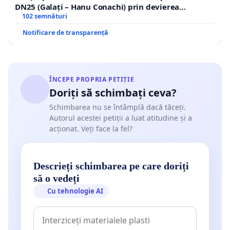
DN25 (Galați – Hanu Conachi) prin devierea
traseului în afara localităților!
102 semnături
Notificare de transparență
ÎNCEPE PROPRIA PETIȚIE
Doriți să schimbați ceva?
Schimbarea nu se întâmplă dacă tăceți.
Autorul acestei petiții a luat atitudine și a
acționat. Veți face la fel?
Descrieți schimbarea pe care doriți
să o vedeți
Cu tehnologie AI