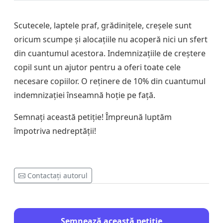
Scutecele, laptele praf, grădinițele, creșele sunt
oricum scumpe și alocațiile nu acoperă nici un sfert
din cuantumul acestora. Indemnizațiile de creștere
copil sunt un ajutor pentru a oferi toate cele
necesare copiilor. O reținere de 10% din cuantumul
indemnizației înseamnă hoție pe față.
Semnați această petiție! Împreună luptăm
împotriva nedreptății!
Contactați autorul
Semnează această petiție