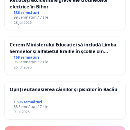
electrice în Bihor
536 semnături
99 Semnături / 7 zile
28 Jul 2026
Cerem Ministerului Educației să includă Limba
Semnelor și alfabetul Braille în școlile din
Republica Moldova!
168 semnături
96 Semnături / 7 zile
26 Jul 2026
Opriți eutanasierea câinilor și pisicilor în Bacău
1 596 semnături
88 Semnături / 7 zile
9 Jul 2026