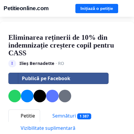
Petitieonline.com
Inițiază o petiție
Eliminarea reținerii de 10% din
indemnizație creștere copil pentru
CASS
Ilieș Bernadette
· RO
I
Publică pe Facebook
Petitie
Semnături
1 387
Vizibilitate suplimentară