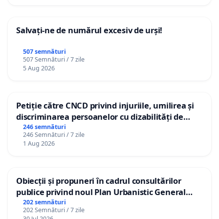
Salvați-ne de numărul excesiv de urși!
507 semnături
507 Semnături / 7 zile
5 Aug 2026
Petiție către CNCD privind injuriile, umilirea și
discriminarea persoanelor cu dizabilități de
către utilizatorul TikTok „Gorici”
246 semnături
246 Semnături / 7 zile
1 Aug 2026
Obiecții și propuneri în cadrul consultărilor
publice privind noul Plan Urbanistic General
(PUG) Ialoveni
202 semnături
202 Semnături / 7 zile
30 Jul 2026