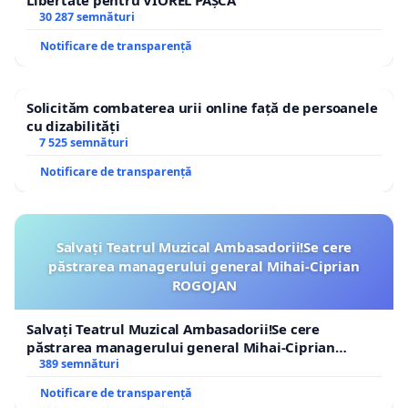
Libertate pentru VIOREL PAȘCA
30 287 semnături
Notificare de transparență
Solicităm combaterea urii online față de persoanele
cu dizabilități
7 525 semnături
Notificare de transparență
Salvați Teatrul Muzical Ambasadorii!Se cere
păstrarea managerului general Mihai-Ciprian
ROGOJAN
Salvați Teatrul Muzical Ambasadorii!Se cere
păstrarea managerului general Mihai-Ciprian
ROGOJAN
389 semnături
Notificare de transparență