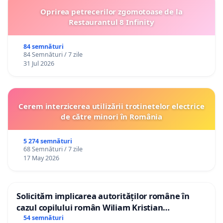
Oprirea petrecerilor zgomotoase de la
Restaurantul 8 Infinity
84 semnături
84 Semnături / 7 zile
31 Jul 2026
Cerem interzicerea utilizării trotinetelor electrice
de către minori în România
5 274 semnături
68 Semnături / 7 zile
17 May 2026
Solicităm implicarea autorităților române în
cazul copilului român Wiliam Kristian
Gheorghe, aflat în plasament în Danemarca de
54 semnături