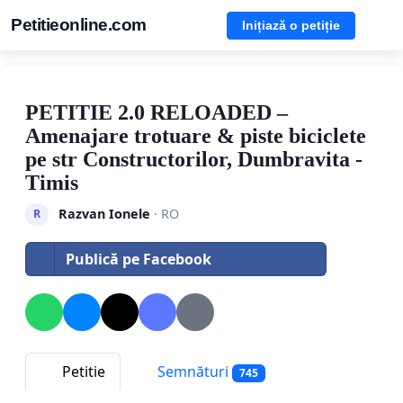
Petitieonline.com
Inițiază o petiție
PETITIE 2.0 RELOADED –
Amenajare trotuare & piste biciclete
pe str Constructorilor, Dumbravita -
Timis
Razvan Ionele
· RO
R
Publică pe Facebook
Petitie
Semnături
745