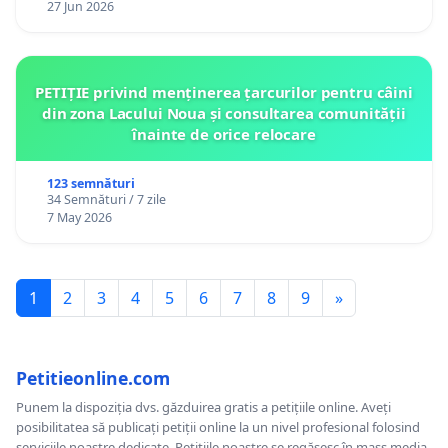
27 Jun 2026
PETIȚIE privind menținerea țarcurilor pentru câini
din zona Lacului Noua și consultarea comunității
înainte de orice relocare
123 semnături
34 Semnături / 7 zile
7 May 2026
1
2
3
4
5
6
7
8
9
»
Petitieonline.com
Punem la dispoziția dvs. găzduirea gratis a petițiile online. Aveți
posibilitatea să publicați petiții online la un nivel profesional folosind
serviciile noastre dedicate. Petițiile noastre se regăsesc în mass media