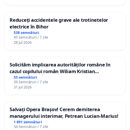
Reduceți accidentele grave ale trotinetelor
electrice în Bihor
538 semnături
45 Semnături / 7 zile
28 Jul 2026
Solicităm implicarea autorităților române în
cazul copilului român Wiliam Kristian
Gheorghe, aflat în plasament în Danemarca de
55 semnături
39 Semnături / 7 zile
12 ani
31 Jul 2026
Salvați Opera Brașov! Cerem demiterea
managerului interimar, Petrean Lucian-Marius!
1 891 semnături
34 Semnături / 7 zile