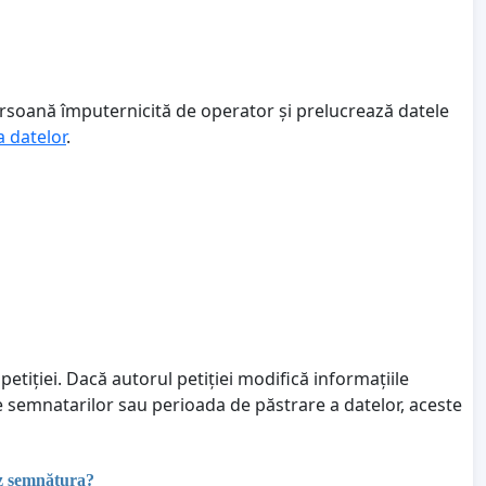
ersoană împuternicită de operator și prelucrează datele
a datelor
.
petiției. Dacă autorul petiției modifică informațiile
le semnatarilor sau perioada de păstrare a datelor, aceste
ez semnătura?