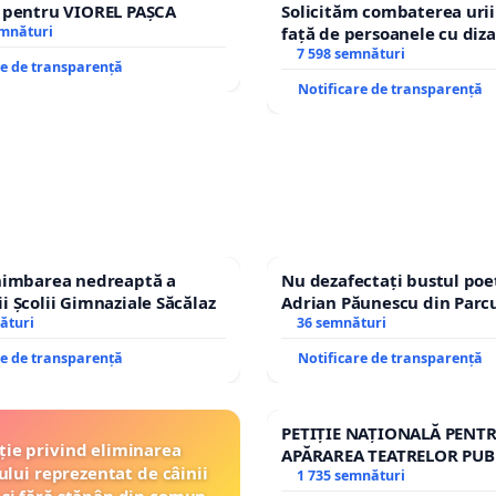
e pentru VIOREL PAȘCA
Solicităm combaterea urii
emnături
față de persoanele cu diza
7 598 semnături
re de transparență
Notificare de transparență
chimbarea nedreaptă a
Nu dezafectați bustul poe
i Școlii Gimnaziale Săcălaz
Adrian Păunescu din Parc
ături
Icoanei! Stop cenzurii cult
36 semnături
re de transparență
Notificare de transparență
PETIȚIE NAȚIONALĂ PENT
ție privind eliminarea
APĂRAREA TEATRELOR PUB
ului reprezentat de câinii
REPERTORIU DIN ROMÂNI
1 735 semnături
 și fără stăpân din comuna