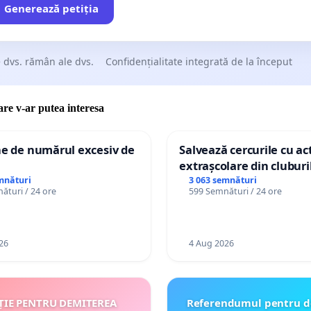
Generează petiția
 dvs. rămân ale dvs.
Confidențialitate integrată de la început
care v-ar putea interesa
ne de numărul excesiv de
Salvează cercurile cu act
extrașcolare din cluburil
palatele copiilor
mnături
3 063 semnături
ături / 24 ore
599 Semnături / 24 ore
26
4 Aug 2026
ȚIE PENTRU DEMITEREA
Referendumul pentru d