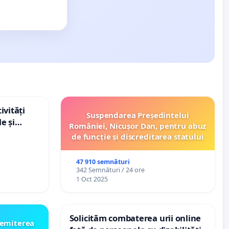
ivități
Suspendarea Președintelui
e și
României, Nicușor Dan, pentru abuz
de funcție și discreditarea statului
47 910 semnături
342 Semnături / 24 ore
1 Oct 2025
Solicităm combaterea urii online
emiterea