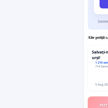
Datele
Alte petiții 
Salvați-
urși!
1 210 se
714 Semn
5 Aug 20
PETI