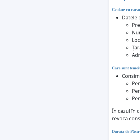
Ce date cu carac
Datele c
Pr
Nu
Loc
Țar
Adr
Care sunt temeiu
Consimț
Pen
Pen
Pen
În cazul în 
revoca con
Durata de Păstr