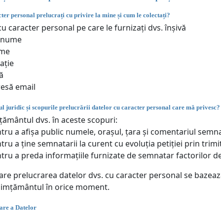
ter personal prelucrați cu privire la mine și cum le colectați?
u caracter personal pe care le furnizați dvs. înșivă
enume
me
ație
ă
esă email
l juridic și scopurile prelucrării datelor cu caracter personal care mă privesc?
ământul dvs. în aceste scopuri:
tru a afișa public numele, orașul, țara și comentariul semn
tru a ține semnatarii la curent cu evoluția petiției prin trimi
tru a preda informațiile furnizate de semnatar factorilor de
care prelucrarea datelor dvs. cu caracter personal se bazea
simțământul în orice moment.
are a Datelor