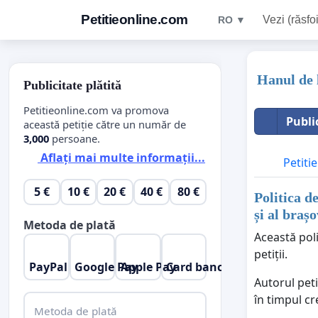
Petitieonline.com
Vezi (răsfoi
RO ▼
Hanul de l
Publicitate plătită
Petitieonline.com va promova
Publi
această petiție către un număr de
3,000
persoane.
Aflați mai multe informații...
Petitie
5 €
10 €
20 €
40 €
80 €
Politica d
și al braș
Metoda de plată
Această poli
petiții.
PayPal
Google Pay
Apple Pay
Card bancar
Autorul peti
în timpul cr
Metoda de plată