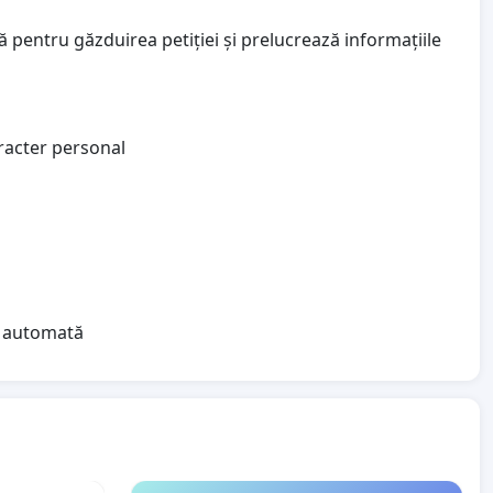
 pentru găzduirea petiției și prelucrează informațiile
aracter personal
ea automată