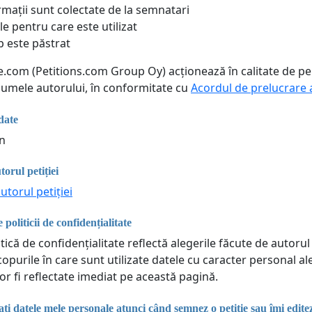
rmații sunt colectate de la semnatari
le pentru care este utilizat
p este păstrat
ne.com (Petitions.com Group Oy) acționează în calitate de p
 numele autorului, în conformitate cu
Acordul de prelucrare 
date
an
torul petiției
utorul petiției
 politicii de confidențialitate
tică de confidențialitate reflectă alegerile făcute de autorul 
copurile în care sunt utilizate datele cu caracter personal a
or fi reflectate imediat pe această pagină.
i datele mele personale atunci când semnez o petiție sau îmi edit