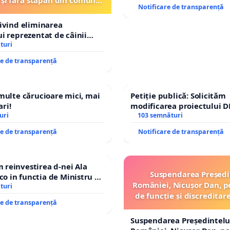
Notificare de transparență
Tunari
rivind eliminarea
ui reprezentat de câinii
și fără stăpân din comuna
turi
re de transparență
 multe cărucioare mici, mai
Petiție publică: Solicităm
ri!
modificarea proiectului D
uri
– Hanu Conachi) prin devi
103 semnături
traseului în afara localităț
re de transparență
Notificare de transparență
reinvestirea d-nei Ala
Suspendarea Președi
 in functia de Ministru al
României, Nicușor Dan, p
turi
de funcție și discreditar
re de transparență
Suspendarea Președintelu