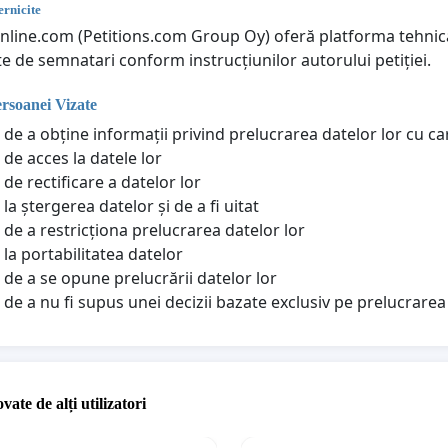
rnicite
online.com (Petitions.com Group Oy) oferă platforma tehnică
te de semnatari conform instrucțiunilor autorului petiției.
ersoanei Vizate
 de a obține informații privind prelucrarea datelor lor cu c
 de acces la datele lor
de rectificare a datelor lor
la ștergerea datelor și de a fi uitat
 de a restricționa prelucrarea datelor lor
 la portabilitatea datelor
 de a se opune prelucrării datelor lor
 de a nu fi supus unei decizii bazate exclusiv pe prelucrar
vate de alți utilizatori