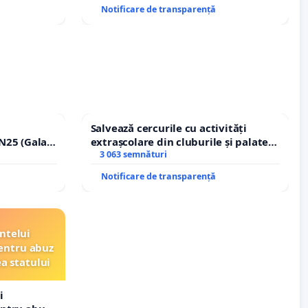
Notificare de transparență
Salvează cercurile cu activități
N25 (Galați
extrașcolare din cluburile și palatele
erea
copiilor
3 063 semnături
ilor!
Notificare de transparență
ntelui
entru abuz
ea statului
i