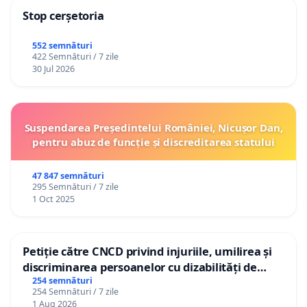
Stop cerșetoria
552 semnături
422 Semnături / 7 zile
30 Jul 2026
Suspendarea Președintelui României, Nicușor Dan,
pentru abuz de funcție și discreditarea statului
47 847 semnături
295 Semnături / 7 zile
1 Oct 2025
Petiție către CNCD privind injuriile, umilirea și
discriminarea persoanelor cu dizabilități de
către utilizatorul TikTok „Gorici”
254 semnături
254 Semnături / 7 zile
1 Aug 2026