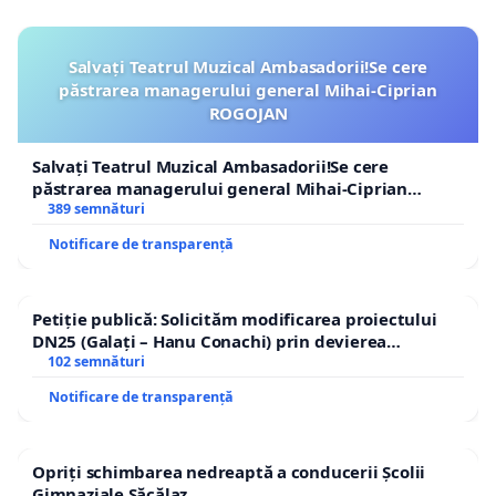
Salvați Teatrul Muzical Ambasadorii!Se cere
păstrarea managerului general Mihai-Ciprian
ROGOJAN
Salvați Teatrul Muzical Ambasadorii!Se cere
păstrarea managerului general Mihai-Ciprian
ROGOJAN
389 semnături
Notificare de transparență
Petiție publică: Solicităm modificarea proiectului
DN25 (Galați – Hanu Conachi) prin devierea
traseului în afara localităților!
102 semnături
Notificare de transparență
Opriți schimbarea nedreaptă a conducerii Școlii
Gimnaziale Săcălaz