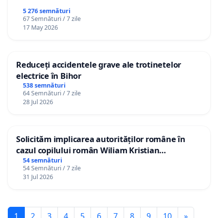
5 276 semnături
67 Semnături / 7 zile
17 May 2026
Reduceți accidentele grave ale trotinetelor
electrice în Bihor
538 semnături
64 Semnături / 7 zile
28 Jul 2026
Solicităm implicarea autorităților române în
cazul copilului român Wiliam Kristian
Gheorghe, aflat în plasament în Danemarca de
54 semnături
54 Semnături / 7 zile
12 ani
31 Jul 2026
1
2
3
4
5
6
7
8
9
10
»