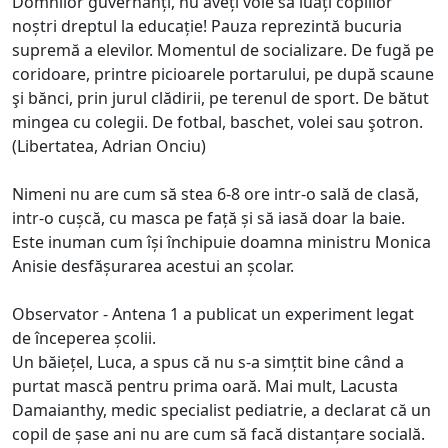
Domnilor guvernanți, nu aveți voie să luați copiilor
noștri dreptul la educație! Pauza reprezintă bucuria
supremă a elevilor. Momentul de socializare. De fugă pe
coridoare, printre picioarele portarului, pe după scaune
şi bănci, prin jurul clădirii, pe terenul de sport. De bătut
mingea cu colegii. De fotbal, baschet, volei sau şotron.
(Libertatea, Adrian Onciu)
Nimeni nu are cum să stea 6-8 ore intr-o sală de clasă,
intr-o cușcă, cu masca pe față și să iasă doar la baie.
Este inuman cum își închipuie doamna ministru Monica
Anisie desfășurarea acestui an școlar.
Observator - Antena 1 a publicat un experiment legat
de începerea școlii.
Un băiețel, Luca, a spus că nu s-a simțtit bine când a
purtat mască pentru prima oară. Mai mult, Lacusta
Damaianthy, medic specialist pediatrie, a declarat că un
copil de șase ani nu are cum să facă distanțare socială.