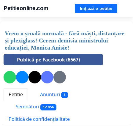
Petitieonline.com
Inițiază o petiție
Vrem o școală normală - fără măști, distanțare
și plexiglass! Cerem demisia ministrului
educației, Monica Anisie!
Publică pe Facebook (6567)
Petitie
Anunțuri
1
Semnături
12 856
Politică de confidențialitate