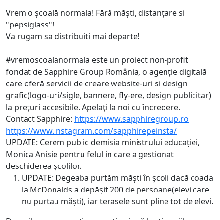
Vrem o școală normala! Fără măști, distanțare si
"pepsiglass"!
Va rugam sa distribuiti mai departe!
#vremoscoalanormala este un proiect non-profit
fondat de Sapphire Group România, o agenție digitală
care oferă servicii de creare website-uri si design
grafic(logo-uri/sigle, bannere, fly-ere, design publicitar)
la prețuri accesibile. Apelați la noi cu încredere.
Contact Sapphire:
https://www.sapphiregroup.ro
https://www.instagram.com/sapphirepeinsta/
UPDATE: Cerem public demisia ministrului educației,
Monica Anisie pentru felul in care a gestionat
deschiderea școlilor.
UPDATE: Degeaba purtăm măști în școli dacă coada
la McDonalds a depășit 200 de persoane(elevi care
nu purtau măști), iar terasele sunt pline tot de elevi.