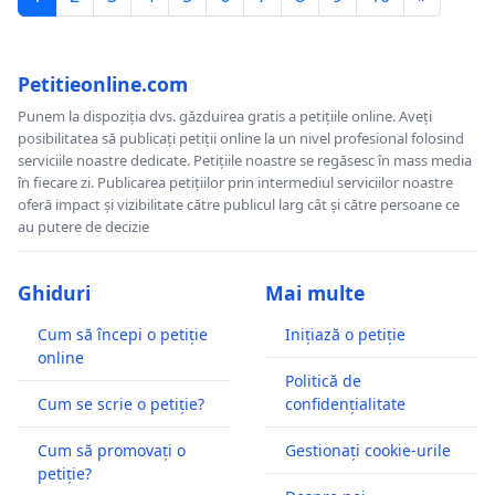
Petitieonline.com
Punem la dispoziția dvs. găzduirea gratis a petițiile online. Aveți
posibilitatea să publicați petiții online la un nivel profesional folosind
serviciile noastre dedicate. Petițiile noastre se regăsesc în mass media
în fiecare zi. Publicarea petițiilor prin intermediul serviciilor noastre
oferă impact și vizibilitate către publicul larg cât și către persoane ce
au putere de decizie
Ghiduri
Mai multe
Cum să începi o petiție
Inițiază o petiție
online
Politică de
Cum se scrie o petiție?
confidențialitate
Cum să promovați o
Gestionați cookie-urile
petiție?