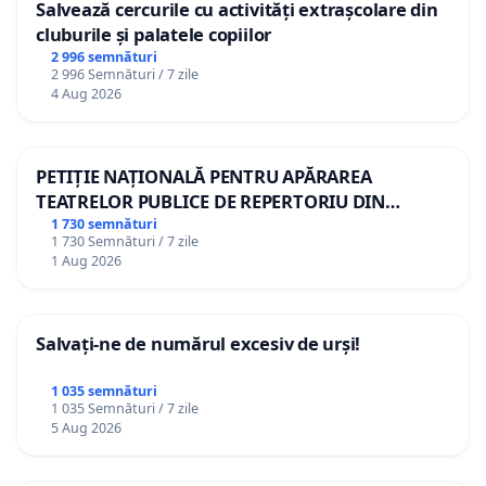
Salvează cercurile cu activități extrașcolare din
cluburile și palatele copiilor
2 996 semnături
2 996 Semnături / 7 zile
4 Aug 2026
PETIȚIE NAȚIONALĂ PENTRU APĂRAREA
TEATRELOR PUBLICE DE REPERTORIU DIN
ROMÂNIA
1 730 semnături
1 730 Semnături / 7 zile
1 Aug 2026
Salvați-ne de numărul excesiv de urși!
1 035 semnături
1 035 Semnături / 7 zile
5 Aug 2026