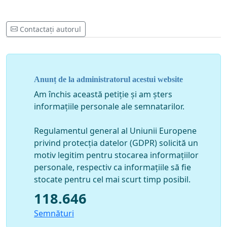
„
La data de 31 ianuarie 2017 Guvernul României a adoptat
Ordonanţa de urgenţă nr. 13/2017 pentru modificarea şi
Contactați autorul
completarea Legii nr. 286/2009 privind Codul penal şi a Legii
nr. 135/2010 privind Codul de procedură penală, publicată
în Monitorul Oficial nr. 92/01.02.2017.
Anunț de la administratorul acestui website
Având în vedere prevederile art. 115 alin. (4) din Constituţia
României potrivit cărora Guvernul poate adopta Ordonanţe
Am închis această petiție și am șters
de urgenţă numai în situaţii extraordinare a căror
informațiile personale ale semnatarilor.
reglementare nu poate fi amânată,
Regulamentul general al Uniunii Europene
Constatând faptul că Guvernul a adoptat acest act normativ
privind protecția datelor (GDPR) solicită un
cu o zi înainte de începerea sesiunii ordinare a
motiv legitim pentru stocarea informațiilor
Parlamentului, ceea ce pune în discuţie însăşi necesitatea
personale, respectiv ca informațiile să fie
acestui demers,
stocate pentru cel mai scurt timp posibil.
Reţinând incidenţa dispoziţiilor Legii nr. 317/2004 privind
118.646
Consiliul Superior al Magistraturii ce conferă acestei
Semnături
autorităţi, în calitatea sa de garant al independenţei justiţiei,