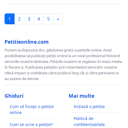
1
2
3
4
5
»
Petitieonline.com
Punem la dispoziția dvs. găzduirea gratis a petițiile online. Aveți
posibilitatea să publicați petiții online la un nivel profesional folosind
serviciile noastre dedicate. Petițiile noastre se regăsesc în mass media
în fiecare zi. Publicarea petițiilor prin intermediul serviciilor noastre
oferă impact și vizibilitate către publicul larg cât și către persoane ce
au putere de decizie
Ghiduri
Mai multe
Cum să începi o petiție
Inițiază o petiție
online
Politică de
Cum se scrie o petiție?
confidențialitate