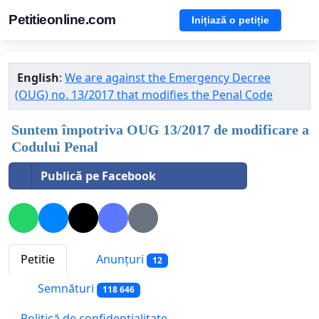
Petitieonline.com
Inițiază o petiție
English
:
We are against the Emergency Decree
(OUG) no. 13/2017 that modifies the Penal Code
Suntem împotriva OUG 13/2017 de modificare a
Codului Penal
Publică pe Facebook
Petitie
Anunțuri
12
Semnături
118 646
Politică de confidențialitate