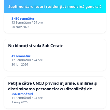
Suplimentare locuri rezidențiat medicină generală
3 480 semnături
13 Semnături / 24 ore
20 Nov 2025
Nu blocați strada Sub Cetate
41 semnături
12 Semnături / 24 ore
30 Jun 2026
Petiție către CNCD privind injuriile, umilirea și
discriminarea persoanelor cu dizabilități de
către utilizatorul TikTok „Gorici”
256 semnături
11 Semnături / 24 ore
1 Aug 2026