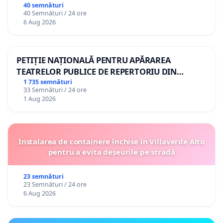
CA FIIND NECONSTITUŢIONALE SUNT SUSPENDATE
gradațiilor de vechime pentru asistenții
40 semnături
40 Semnături / 24 ore
DE DREPT
.
personali
6 Aug 2026
Pachetul legilor Justiţiei
http://www.just.ro/wp-
content/uploads/2017/08/proiect-legile-justitiei.pdf
PETIȚIE NAȚIONALĂ PENTRU APĂRAREA
TEATRELOR PUBLICE DE REPERTORIU DIN
_________________
ROMÂNIA
1 735 semnături
33 Semnături / 24 ore
(
Despre autoarea petiţiei)
1 Aug 2026
Instalarea de containere închise în Villaverde Alto
pentru a evita deșeurile pe stradă
23 semnături
23 Semnături / 24 ore
6 Aug 2026