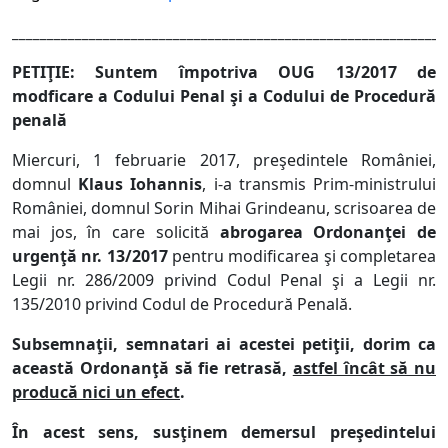
______________________________________________________________
PETIŢIE: Suntem împotriva OUG 13/2017 de
modficare a Codului Penal şi a Codului de Procedură
penală
Miercuri, 1 februarie 2017, preşedintele României,
domnul
Klaus Iohannis
, i-a transmis Prim-ministrului
României, domnul Sorin Mihai Grindeanu, scrisoarea de
mai jos, în care solicită
abrogarea Ordonan
ţ
ei de
urgen
ţ
ă nr. 13/2017
pentru modificarea şi completarea
Legii nr. 286/2009 privind Codul Penal şi a Legii nr.
135/2010 privind Codul de Procedură Penală.
Subsemnaţii, semnatari ai acestei petiţii, dorim ca
această Ordonanţă să fie retrasă,
astfel încât să nu
producă nici un efect
.
În acest sens, susţinem demersul preşedintelui