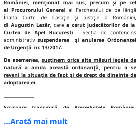
României, menţionat mai sus, precum şi pe cel
al
Procurorului General
al Parchetului de pe lângă
Înalta Curte de Casaţie şi Justiţie a României,
dl Augustin Lazăr
, care
a cerut judecătorilor de la
Curtea de Apel București
- Secția de contencios
administrativ
suspendarea şi anularea Ordonanței
de Urgență nr. 13/2017.
De asemenea,
susţinem orice alte măsuri legale de
natură a anula această ordonanţă, pentru a se
reveni la situaţia de fapt şi de drept de dinainte de
adoptarea ei
.
______________
Scrisoare transmisă de Preşedintele României,
domnul Klaus Iohannis, Prim-ministrului României,
...Arată mai mult
domnul Sorin Mihai Grindeanu
01 februarie 2017