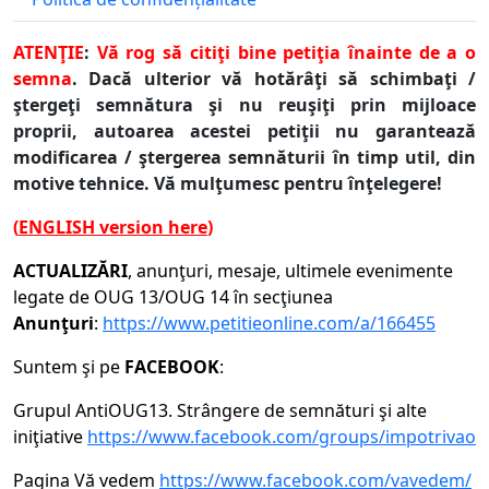
ATENŢIE
:
Vă rog să citiţi bine petiţia înainte de a o
semna
. Dacă ulterior vă hotărâţi să schimbaţi /
ştergeţi semnătura şi nu reuşiţi prin mijloace
proprii, autoarea acestei petiţii nu garantează
modificarea / ştergerea semnăturii în timp util, din
motive tehnice. Vă mulţumesc pentru înţelegere!
(
ENGLISH
version here
)
ACTUALIZĂRI
, anunţuri, mesaje, ultimele evenimente
legate de OUG 13/OUG 14 în secţiunea
Anunţuri
:
https://www.petitieonline.com/a/166455
Suntem şi pe
FACEBOOK
:
Grupul AntiOUG13. Strângere de semnături şi alte
iniţiative
https://www.facebook.com/groups/impotrivaou
Pagina Vă vedem
https://www.facebook.com/vavedem/