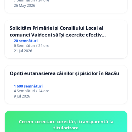
7 Semnături / 24 ore
26 May 2026
Solicităm Primăriei și Consiliului Local al
comunei Vaideeni să își exercite efectiv
atribuțiile legale și să reprezinte interesele
20 semnături
6 Semnături / 24 ore
cetățenilor în raport cu APAVIL S.A, operatorul
21 Jul 2026
serviciului de apă!
Opriți eutanasierea câinilor și pisicilor în Bacău
1 600 semnături
4 Semnături / 24 ore
9 Jul 2026
Cerem corectare corectă și transparentă la
titularizare