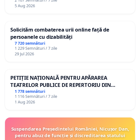
2 107 Semnături / 7 zile
5 Aug 2026
Solicităm combaterea urii online față de
persoanele cu dizabilități
7 720 semnături
1 229 Semnături / 7 zile
29 Jul 2026
PETIȚIE NAȚIONALĂ PENTRU APĂRAREA
TEATRELOR PUBLICE DE REPERTORIU DIN
ROMÂNIA
1 778 semnături
1 116 Semnături / 7 zile
1 Aug 2026
Suspendarea Președintelui României, Nicușor Dan,
pentru abuz de funcție și discreditarea statului