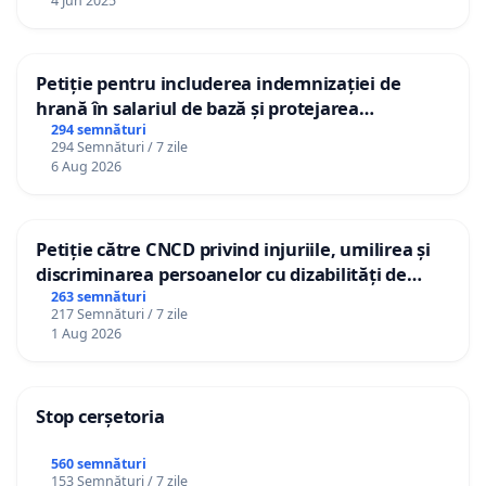
4 Jun 2025
Petiție pentru includerea indemnizației de
hrană în salariul de bază și protejarea
gradațiilor de vechime pentru asistenții
294 semnături
294 Semnături / 7 zile
personali
6 Aug 2026
Petiție către CNCD privind injuriile, umilirea și
discriminarea persoanelor cu dizabilități de
către utilizatorul TikTok „Gorici”
263 semnături
217 Semnături / 7 zile
1 Aug 2026
Stop cerșetoria
560 semnături
153 Semnături / 7 zile