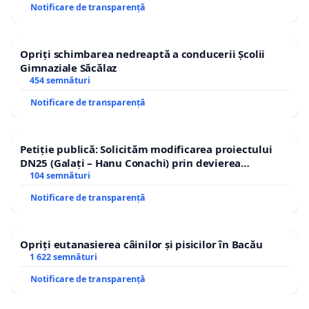
Notificare de transparență
Opriți schimbarea nedreaptă a conducerii Școlii
Gimnaziale Săcălaz
454 semnături
Notificare de transparență
Petiție publică: Solicităm modificarea proiectului
DN25 (Galați – Hanu Conachi) prin devierea
traseului în afara localităților!
104 semnături
Notificare de transparență
Opriți eutanasierea câinilor și pisicilor în Bacău
1 622 semnături
Notificare de transparență