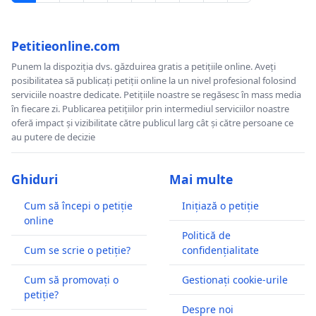
Petitieonline.com
Punem la dispoziția dvs. găzduirea gratis a petițiile online. Aveți
posibilitatea să publicați petiții online la un nivel profesional folosind
serviciile noastre dedicate. Petițiile noastre se regăsesc în mass media
în fiecare zi. Publicarea petițiilor prin intermediul serviciilor noastre
oferă impact și vizibilitate către publicul larg cât și către persoane ce
au putere de decizie
Ghiduri
Mai multe
Cum să începi o petiție
Inițiază o petiție
online
Politică de
Cum se scrie o petiție?
confidențialitate
Cum să promovați o
Gestionați cookie-urile
petiție?
Despre noi