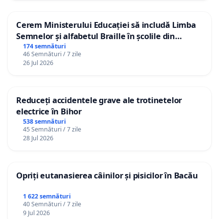
Cerem Ministerului Educației să includă Limba
Semnelor și alfabetul Braille în școlile din
Republica Moldova!
174 semnături
46 Semnături / 7 zile
26 Jul 2026
Reduceți accidentele grave ale trotinetelor
electrice în Bihor
538 semnături
45 Semnături / 7 zile
28 Jul 2026
Opriți eutanasierea câinilor și pisicilor în Bacău
1 622 semnături
40 Semnături / 7 zile
9 Jul 2026