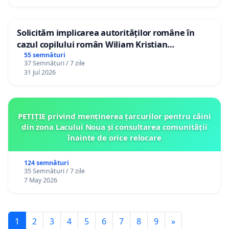
Solicităm implicarea autorităților române în
cazul copilului român Wiliam Kristian
Gheorghe, aflat în plasament în Danemarca de
55 semnături
37 Semnături / 7 zile
12 ani
31 Jul 2026
PETIȚIE privind menținerea țarcurilor pentru câini
din zona Lacului Noua și consultarea comunității
înainte de orice relocare
124 semnături
35 Semnături / 7 zile
7 May 2026
1
2
3
4
5
6
7
8
9
»