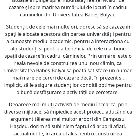
situație împinge spre îmbunătățirea serviciilor de
cazare și spre mărirea numărului de locuri în cadrul
căminelor din Universitatea Babeș-Bolyai.
Studenții, de cele mai multe ori, doresc să se cazeze în
spațiile alocate acestora din partea universității pentru
a cunoaște mediul academic, pentru a interacționa cu
alți studenți și pentru a beneficia de cele mai bune
spații de cazare în cadrul căminelor. Prin urmare, este o
reală nevoie de construirea unui nou cămin, ca
Universitatea Babeș-Bolyai să poată satisface un număr
mai mare de cereri de cazare decât în prezent și,
implicit, să le asigure studenților condiții optime pentru
o bună desfășurare a activității de cercetare.
Deoarece mai mulți activiști de mediu încearcă, prin
diverse mijloace, să împiedice acest proiect, aducând ca
argument tăierea mai multor arbori din Campusul
Hașdeu, dorim să subliniem faptul că arborii aflați,
actualmente, în arealul ales pentru construirea