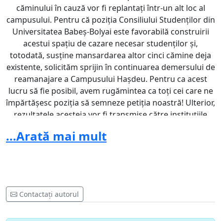
căminului în cauză vor fi replantați într-un alt loc al
campusului. Pentru că poziția Consiliului Studenților din
Universitatea Babeș-Bolyai este favorabilă construirii
acestui spațiu de cazare necesar studenților și,
totodată, susține mansardarea altor cinci cămine deja
existente, solicităm sprijin în continuarea demersului de
reamanajare a Campusului Hașdeu. Pentru ca acest
lucru să fie posibil, avem rugămintea ca toți cei care ne
împărtășesc poziția să semneze petiția noastră! Ulterior,
rezultatele acesteia vor fi transmise către instituțiile
competente. De asemenea, vă reamintim că noi,
...Arată mai mult
Consiliul Studenților din Universitatea Babeș-Bolyai
(CSUBB), susținem activ protejarea mediului
înconjurător, participând constant la diferite proiecte de
acest tip, precum UBB Goes Green și alte acțiuni de
ecologizare și de plantare a unor noi arbori.
Contactați autorul