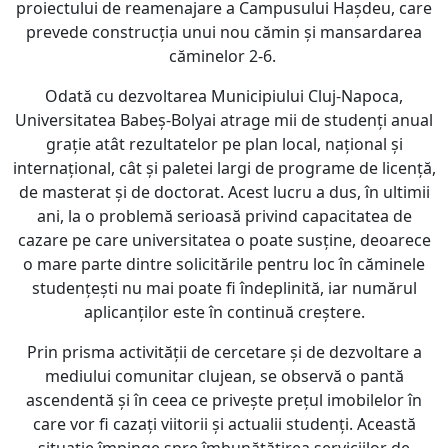
proiectului de reamenajare a Campusului Hașdeu, care
prevede construcția unui nou cămin și mansardarea
căminelor 2-6.
Odată cu dezvoltarea Municipiului Cluj-Napoca,
Universitatea Babeș-Bolyai atrage mii de studenți anual
grație atât rezultatelor pe plan local, național și
internațional, cât și paletei largi de programe de licență,
de masterat și de doctorat. Acest lucru a dus, în ultimii
ani, la o problemă serioasă privind capacitatea de
cazare pe care universitatea o poate susține, deoarece
o mare parte dintre solicitările pentru loc în căminele
studențești nu mai poate fi îndeplinită, iar numărul
aplicanților este în continuă creștere.
Prin prisma activității de cercetare și de dezvoltare a
mediului comunitar clujean, se observă o pantă
ascendentă și în ceea ce privește prețul imobilelor în
care vor fi cazați viitorii și actualii studenți. Această