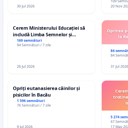
109 Semnăt
30 Jul 2026
20 Nov 20
Cerem Ministerului Educației să
Oprirea p
includă Limba Semnelor și
la R
alfabetul Braille în școlile din
169 semnături
94 Semnături / 7 zile
Republica Moldova!
84 semnăt
84 Semnătu
26 Jul 2026
31 Jul 202
Opriți eutanasierea câinilor și
Cerem 
pisicilor în Bacău
trotine
1 596 semnături
m
76 Semnături / 7 zile
5 274 sem
67 Semnătu
9 Jul 2026
17 May 20