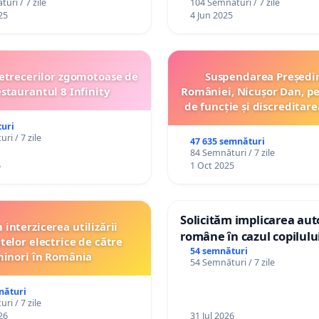
uri / 7 zile
104 Semnături / 7 zile
25
4 Jun 2025
etrecerilor zgomotoase de
Suspendarea Președi
estaurantul 8 Infinity
României, Nicușor Dan, p
de funcție și discreditare
uri
ri / 7 zile
47 635 semnături
84 Semnături / 7 zile
6
1 Oct 2025
Solicităm implicarea auto
interzicerea utilizării
române în cazul copilul
telor electrice de către
Wiliam Kristian Gheorghe
54 semnături
inori în România
54 Semnături / 7 zile
plasament în Danemarca
ani
nături
ri / 7 zile
26
31 Jul 2026