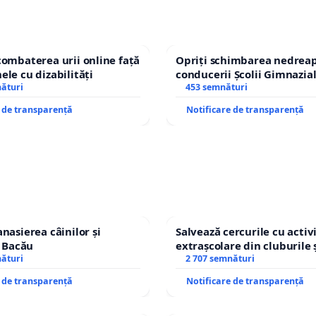
combaterea urii online față
Opriți schimbarea nedreap
ele cu dizabilități
conducerii Școlii Gimnazia
nături
453 semnături
e de transparență
Notificare de transparență
nasierea câinilor și
Salvează cercurile cu activi
n Bacău
extrașcolare din cluburile 
nături
copiilor
2 707 semnături
e de transparență
Notificare de transparență