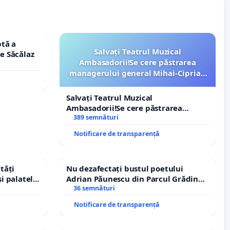
tă a
Salvați Teatrul Muzical
le Săcălaz
Ambasadorii!Se cere păstrarea
managerului general Mihai-Ciprian
ROGOJAN
Salvați Teatrul Muzical
Ambasadorii!Se cere păstrarea
managerului general Mihai-Ciprian
389 semnături
ROGOJAN
Notificare de transparență
tăți
Nu dezafectați bustul poetului
și palatele
Adrian Păunescu din Parcul Grădina
Icoanei! Stop cenzurii culturale!
36 semnături
Notificare de transparență