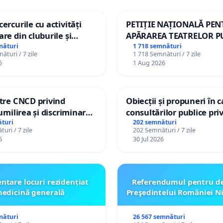
ercurile cu activități
PETIȚIE NAȚIONALĂ PE
are din cluburile și
APĂRAREA TEATRELOR P
opiilor
DE REPERTORIU DIN RO
nături
1 718 semnături
ături / 7 zile
1 718 Semnături / 7 zile
6
1 Aug 2026
ătre CNCD privind
Obiecții și propuneri în 
 umilirea și discriminarea
consultărilor publice pri
or cu dizabilități de
Plan Urbanistic General 
turi
202 semnături
uri / 7 zile
202 Semnături / 7 zile
izatorul TikTok „Gorici”
Ialoveni
6
30 Jul 2026
ntare locuri rezidențiat
Referendumul pentru d
edicină generală
Preşedintelui României N
nături
26 567 semnături