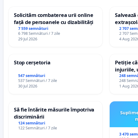
Solicităm combaterea urii online
Salvează c
față de persoanele cu dizabilități
extrașcol
palatele c
7 559 semnături
2 707 sem
6 798 Semnături / 7 zile
2 707 Semn
29 Jul 2026
4 Aug 202
Stop cerșetoria
Petiție c
injuriile,
persoanel
547 semnături
248 semnă
537 Semnături / 7 zile
248 Semnăt
către util
30 Jul 2026
1 Aug 202
Să fie întărite măsurile împotriva
Suplime
discriminării
m
124 semnături
122 Semnături / 7 zile
3 470 sem