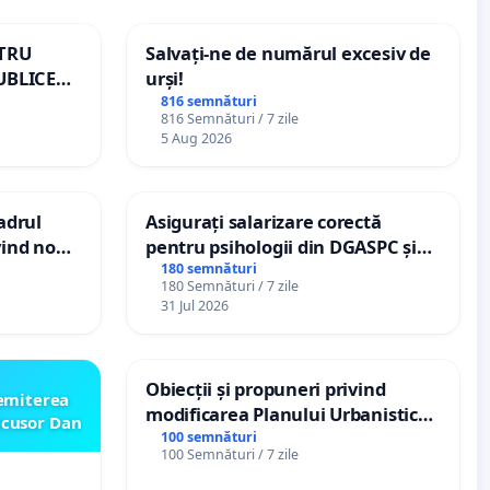
NTRU
Salvați-ne de numărul excesiv de
UBLICE
urși!
MÂNIA
816 semnături
816 Semnături / 7 zile
5 Aug 2026
cadrul
Asigurați salarizare corectă
vind noul
pentru psihologii din DGASPC și
(PUG)
spitale
180 semnături
180 Semnături / 7 zile
31 Jul 2026
Obiecții și propuneri privind
emiterea
modificarea Planului Urbanistic
icusor Dan
General al orașului Ialoveni
100 semnături
100 Semnături / 7 zile