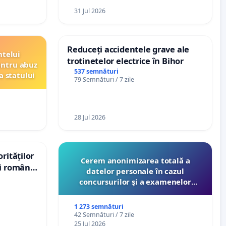
31 Jul 2026
Reduceți accidentele grave ale
ntelui
trotinetelor electrice în Bihor
entru abuz
537 semnături
a statului
79 Semnături / 7 zile
28 Jul 2026
rităților
Cerem anonimizarea totală a
ui român
datelor personale în cazul
, aflat în
concursurilor şi a examenelor
 de 12
organizate pentru profesori de
către Ministerul Educaţiei
1 273 semnături
42 Semnături / 7 zile
25 Jul 2026