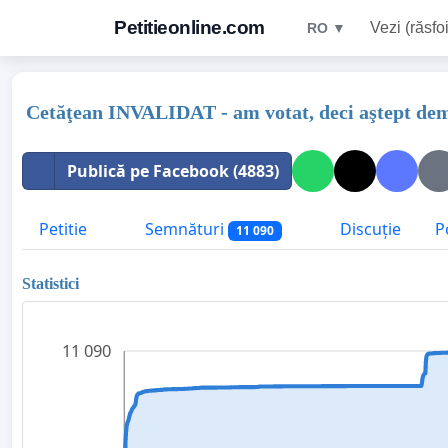
Petitieonline.com
Vezi (răsfoi
RO ▼
Cetăţean INVALIDAT - am votat, deci aştept demi
Publică pe Facebook (4883)
Petitie
Semnături
Discuție
P
11 090
Statistici
11 090