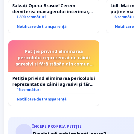
Salvați Opera Brașov! Cerem
Lidl: Mai 
demiterea managerului interimar,
puține mar
Petrean Lucian-Marius!
1 890 semnături
6 semnătu
Notificare de transparență
Notificar
Petiție privind eliminarea
pericolului reprezentat de câinii
agresivi și fără stăpân din comuna
Tunari
Petiție privind eliminarea pericolului
reprezentat de câinii agresivi și fără
stăpân din comuna Tunari
46 semnături
Notificare de transparență
ÎNCEPE PROPRIA PETIȚIE