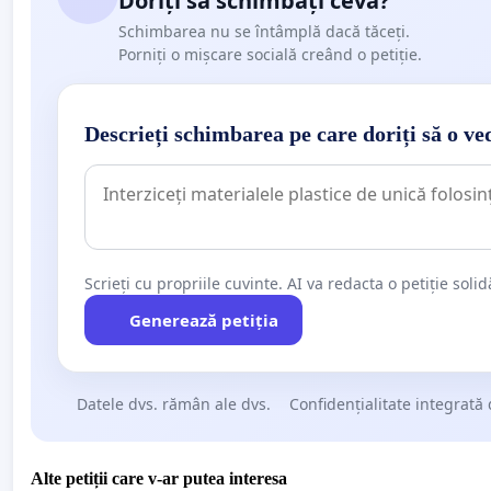
Doriți să schimbați ceva?
Schimbarea nu se întâmplă dacă tăceți.
Porniți o mișcare socială creând o petiție.
Descrieți schimbarea pe care doriți să o ve
Scrieți cu propriile cuvinte. AI va redacta o petiție soli
Generează petiția
Datele dvs. rămân ale dvs.
Confidențialitate integrată 
Alte petiții care v-ar putea interesa