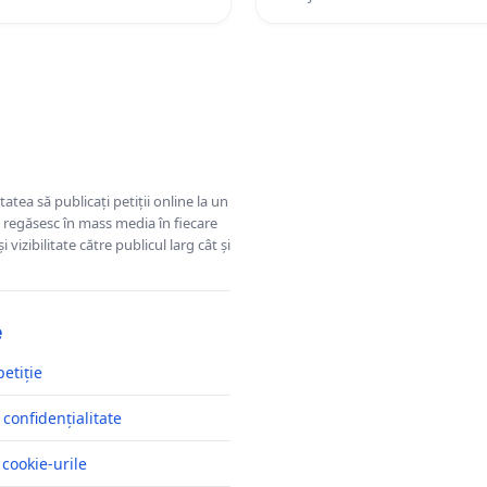
tatea să publicați petiții online la un
se regăsesc în mass media în fiecare
 vizibilitate către publicul larg cât și
e
petiție
 confidențialitate
 cookie-urile