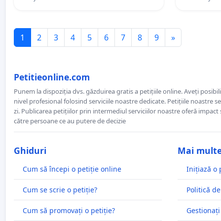
1
2
3
4
5
6
7
8
9
»
Petitieonline.com
Punem la dispoziția dvs. găzduirea gratis a petițiile online. Aveți posibili
nivel profesional folosind serviciile noastre dedicate. Petițiile noastre 
zi. Publicarea petițiilor prin intermediul serviciilor noastre oferă impact și
către persoane ce au putere de decizie
Ghiduri
Mai mult
Cum să începi o petiție online
Inițiază o 
Cum se scrie o petiție?
Politică de
Cum să promovați o petiție?
Gestionați