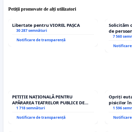
Petiții promovate de alți utilizatori
Libertate pentru VIOREL PAȘCA
Solicităm 
30 287 semnături
de persoan
7 560 sem
Notificare de transparență
Notificar
PETIȚIE NAȚIONALĂ PENTRU
Opriți euta
APĂRAREA TEATRELOR PUBLICE DE
pisicilor î
REPERTORIU DIN ROMÂNIA
1 718 semnături
1 596 sem
Notificare de transparență
Notificar