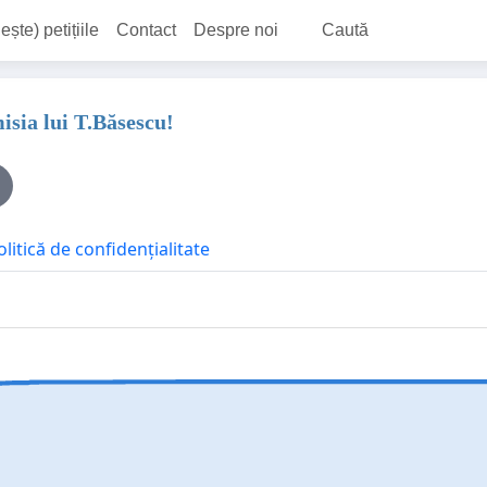
ește) petițiile
Contact
Despre noi
Caută
sia lui T.Băsescu!
olitică de confidențialitate