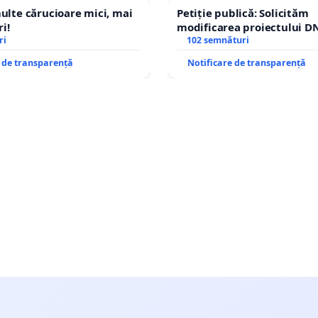
multe cărucioare mici, mai
Petiție publică: Solicităm
i!
modificarea proiectului DN
ri
– Hanu Conachi) prin devi
102 semnături
traseului în afara localități
e de transparență
Notificare de transparență