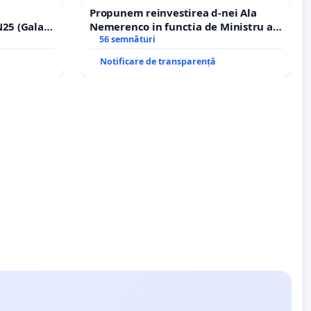
Propunem reinvestirea d-nei Ala
25 (Galați
Nemerenco in functia de Ministru al
erea
Sanatatii
56 semnături
lor!
Notificare de transparență