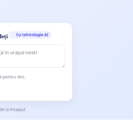
Cu tehnologie AI
deți
dă pentru dvs.
de la început