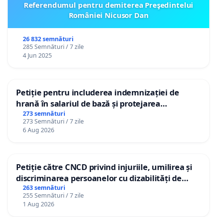
Referendumul pentru demiterea Preşedintelui
României Nicusor Dan
26 832 semnături
285 Semnături / 7 zile
4 Jun 2025
Petiție pentru includerea indemnizației de
hrană în salariul de bază și protejarea
gradațiilor de vechime pentru asistenții
273 semnături
273 Semnături / 7 zile
personali
6 Aug 2026
Petiție către CNCD privind injuriile, umilirea și
discriminarea persoanelor cu dizabilități de
către utilizatorul TikTok „Gorici”
263 semnături
255 Semnături / 7 zile
1 Aug 2026