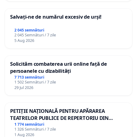
Salvați-ne de numărul excesiv de urși!
2 045 semnături
2 045 Semnături / 7 zile
5 Aug 2026
Solicităm combaterea urii online față de
persoanele cu dizabilități
7 713 semnături
1 502 Semnături / 7 zile
29 Jul 2026
PETIȚIE NAȚIONALĂ PENTRU APĂRAREA
TEATRELOR PUBLICE DE REPERTORIU DIN
ROMÂNIA
1 774 semnături
1 326 Semnături / 7 zile
1 Aug 2026