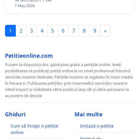
34 Semnături / 7 zile
7 May 2026
1
2
3
4
5
6
7
8
9
»
Petitieonline.com
Punem la dispoziția dvs. găzduirea gratis a petițiile online. Aveți
posibilitatea să publicați petiții online la un nivel profesional folosind
serviciile noastre dedicate. Petițiile noastre se regăsesc în mass media
în fiecare zi. Publicarea petițiilor prin intermediul serviciilor noastre
oferă impact și vizibilitate către publicul larg cât și către persoane ce
au putere de decizie
Ghiduri
Mai multe
Cum să începi o petiție
Inițiază o petiție
online
Politică de