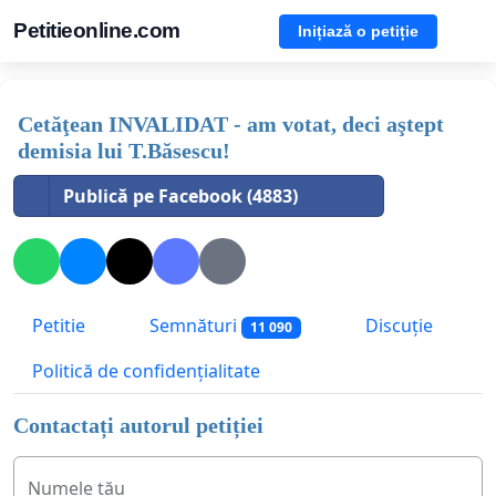
Petitieonline.com
Inițiază o petiție
Cetăţean INVALIDAT - am votat, deci aştept
demisia lui T.Băsescu!
Publică pe Facebook (4883)
Petitie
Semnături
Discuție
11 090
Politică de confidențialitate
Contactați autorul petiției
Numele tău