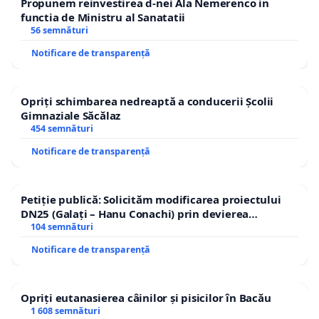
Propunem reinvestirea d-nei Ala Nemerenco in
functia de Ministru al Sanatatii
56 semnături
Notificare de transparență
Opriți schimbarea nedreaptă a conducerii Școlii
Gimnaziale Săcălaz
454 semnături
Notificare de transparență
Petiție publică: Solicităm modificarea proiectului
DN25 (Galați – Hanu Conachi) prin devierea
traseului în afara localităților!
104 semnături
Notificare de transparență
Opriți eutanasierea câinilor și pisicilor în Bacău
1 608 semnături