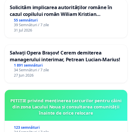
Solicităm implicarea autorităților române în
cazul copilului român Wiliam Kristian
Gheorghe, aflat în plasament în Danemarca de
55 semnături
39 Semnături / 7 zile
12 ani
31 Jul 2026
Salvați Opera Brașov! Cerem demiterea
managerului interimar, Petrean Lucian-Marius!
1 891 semnături
34 Semnături / 7 zile
27 Jun 2026
PETIȚIE privind menținerea țarcurilor pentru câini
din zona Lacului Noua și consultarea comunității
înainte de orice relocare
123 semnături