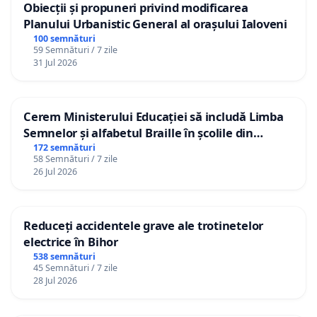
Obiecții și propuneri privind modificarea
Planului Urbanistic General al orașului Ialoveni
100 semnături
59 Semnături / 7 zile
31 Jul 2026
Cerem Ministerului Educației să includă Limba
Semnelor și alfabetul Braille în școlile din
Republica Moldova!
172 semnături
58 Semnături / 7 zile
26 Jul 2026
Reduceți accidentele grave ale trotinetelor
electrice în Bihor
538 semnături
45 Semnături / 7 zile
28 Jul 2026