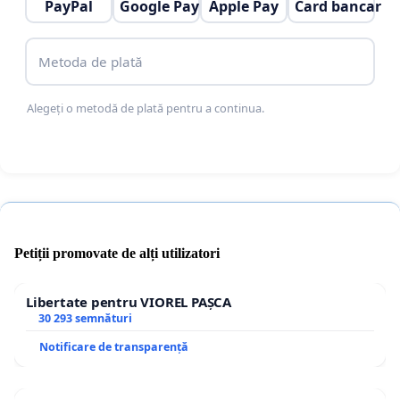
PayPal
Google Pay
Apple Pay
Card bancar
suportabil pentru beneficiari.
Inițierea unui dialog public între autorități și
reprezentanții beneficiarilor pentru
Metoda de plată
identificarea unor soluții sustenabile pe termen
lung.
Alegeți o metodă de plată pentru a continua.
Prin această inițiativă, dorim să atragem atenția
Guvernului Republicii Moldova că lipsa de acțiune
riscă să transforme un program social în cauză de
instabilitate financiară pentru mii de familii.
Cerem o reacție responsabilă, solidară și
Petiții promovate de alți utilizatori
eficientă din partea statului.
Sprijinul pentru tineri și familiile tinere nu
Libertate pentru VIOREL PAȘCA
poate fi doar declarativ – el trebuie susținut
30 293 semnături
concret, mai ales în momente dificile.
Notificare de transparență