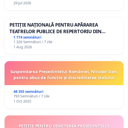
29 Jul 2026
PETIȚIE NAȚIONALĂ PENTRU APĂRAREA
TEATRELOR PUBLICE DE REPERTORIU DIN
ROMÂNIA
1 774 semnături
1 326 Semnături / 7 zile
1 Aug 2026
Suspendarea Președintelui României, Nicușor Dan,
pentru abuz de funcție și discreditarea statului
48 355 semnături
793 Semnături / 7 zile
1 Oct 2025
PETIȚIE PENTRU DEMITEREA PREȘEDINTELUI