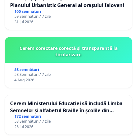
Planului Urbanistic General al orașului Ialoveni
100 semnături
59 Semnături / 7 zile
31 Jul 2026
Cerem corectare corectă și transparentă la
titularizare
58 semnături
58 Semnături / 7 zile
4 Aug 2026
Cerem Ministerului Educației să includă Limba
Semnelor și alfabetul Braille în școlile din
Republica Moldova!
172 semnături
58 Semnături / 7 zile
26 Jul 2026