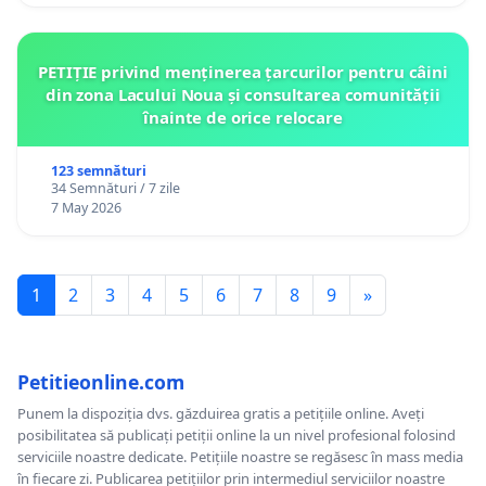
PETIȚIE privind menținerea țarcurilor pentru câini
din zona Lacului Noua și consultarea comunității
înainte de orice relocare
123 semnături
34 Semnături / 7 zile
7 May 2026
1
2
3
4
5
6
7
8
9
»
Petitieonline.com
Punem la dispoziția dvs. găzduirea gratis a petițiile online. Aveți
posibilitatea să publicați petiții online la un nivel profesional folosind
serviciile noastre dedicate. Petițiile noastre se regăsesc în mass media
în fiecare zi. Publicarea petițiilor prin intermediul serviciilor noastre