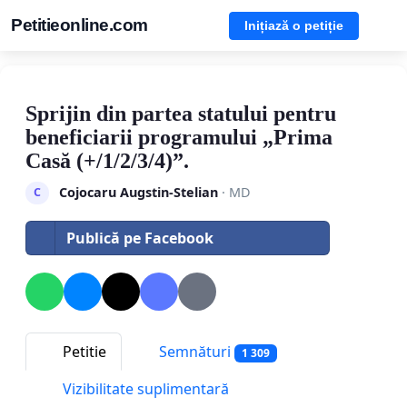
Petitieonline.com
Inițiază o petiție
Sprijin din partea statului pentru
beneficiarii programului „Prima
Casă (+/1/2/3/4)”.
Cojocaru Augstin-Stelian
· MD
C
Publică pe Facebook
Petitie
Semnături
1 309
Vizibilitate suplimentară