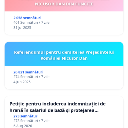
NICUȘOR DAN DIN FUNCȚIE
2 058 semnături
401 Semnături / 7 zile
31 Jul 2025
Referendumul pentru demiterea Preşedintelui
României Nicusor Dan
26 821 semnături
274 Semnături / 7 zile
4 Jun 2025
Petiție pentru includerea indemnizației de
hrană în salariul de bază și protejarea
gradațiilor de vechime pentru asistenții
273 semnături
273 Semnături / 7 zile
personali
6 Aug 2026