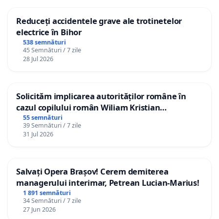
Reduceți accidentele grave ale trotinetelor
electrice în Bihor
538 semnături
45 Semnături / 7 zile
28 Jul 2026
Solicităm implicarea autorităților române în
cazul copilului român Wiliam Kristian
Gheorghe, aflat în plasament în Danemarca de
55 semnături
39 Semnături / 7 zile
12 ani
31 Jul 2026
Salvați Opera Brașov! Cerem demiterea
managerului interimar, Petrean Lucian-Marius!
1 891 semnături
34 Semnături / 7 zile
27 Jun 2026