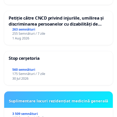
Petiție către CNCD privind injuriile, umilirea și
discriminarea persoanelor cu dizabilități de
către utilizatorul TikTok „Gorici”
263 semnături
255 Semnături / 7 zile
1 Aug 2026
Stop cerșetoria
560 semnături
175 Semnături / 7 zile
30 Jul 2026
Suplimentare locuri rezidențiat medicină generală
3 509 semnături