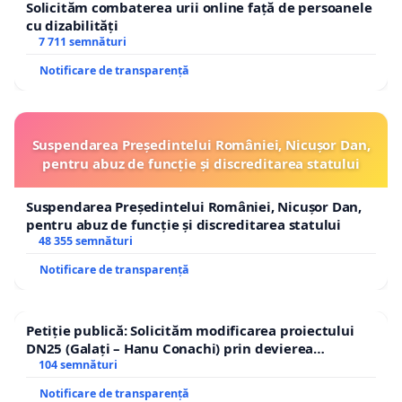
Solicităm combaterea urii online față de persoanele
cu dizabilități
7 711 semnături
Notificare de transparență
Suspendarea Președintelui României, Nicușor Dan,
pentru abuz de funcție și discreditarea statului
Suspendarea Președintelui României, Nicușor Dan,
pentru abuz de funcție și discreditarea statului
48 355 semnături
Notificare de transparență
Petiție publică: Solicităm modificarea proiectului
DN25 (Galați – Hanu Conachi) prin devierea
traseului în afara localităților!
104 semnături
Notificare de transparență