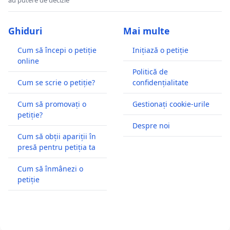
au putere de decizie
Ghiduri
Mai multe
Cum să începi o petiție
Inițiază o petiție
online
Politică de
Cum se scrie o petiție?
confidențialitate
Cum să promovați o
Gestionați cookie-urile
petiție?
Despre noi
Cum să obții apariții în
presă pentru petiția ta
Cum să înmânezi o
petiție