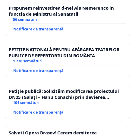
Propunem reinvestirea d-nei Ala Nemerenco in
functia de Ministru al Sanatatii
56 semnături
Notificare de transparență
PETIȚIE NAȚIONALĂ PENTRU APĂRAREA TEATRELOR
PUBLICE DE REPERTORIU DIN ROMÂNIA
1 778 semnături
Notificare de transparență
Petiție publică: Solicităm modificarea proiectului
DN25 (Galați – Hanu Conachi) prin devierea
traseului în afara localităților!
104 semnături
Notificare de transparență
Salvați Opera Brașov! Cerem demiterea