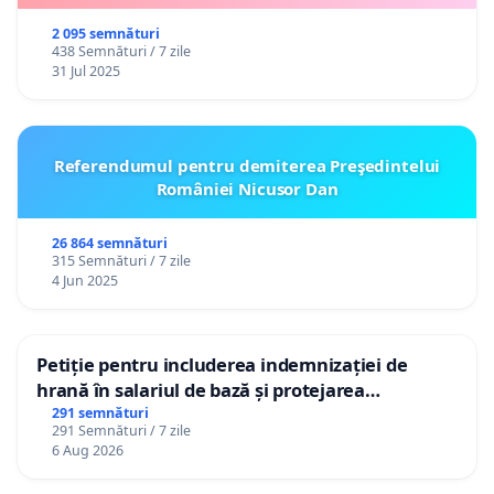
2 095 semnături
438 Semnături / 7 zile
31 Jul 2025
Referendumul pentru demiterea Preşedintelui
României Nicusor Dan
26 864 semnături
315 Semnături / 7 zile
4 Jun 2025
Petiție pentru includerea indemnizației de
hrană în salariul de bază și protejarea
gradațiilor de vechime pentru asistenții
291 semnături
291 Semnături / 7 zile
personali
6 Aug 2026