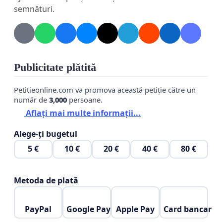
semnături.
Publicitate plătită
Petitieonline.com va promova această petiție către un
număr de
3,000
persoane.
Aflați mai multe informații...
Alege-ți bugetul
5 €
10 €
20 €
40 €
80 €
Metoda de plată
PayPal
Google Pay
Apple Pay
Card bancar