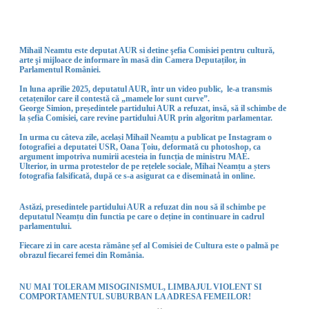
Mihail Neamtu este deputat AUR si detine şefia Comisiei pentru cultură,
arte şi mijloace de informare în masă din Camera Deputaților, in
Parlamentul României.
In luna aprilie 2025, deputatul AUR, într un video public, le
-a transmis
cetațenilor care il contestă că „mamele lor sunt curve”.
George Simion, președintele partidului AUR a refuzat, insă, să il schimbe de
la șefia Comisiei, care revine partidului AUR prin algoritm parlamentar.
In urma cu câteva zile, același Mihail Neamțu a publicat pe Instagram o
fotografiei a deputatei USR, Oana Țoiu, deformată cu photoshop, ca
argument impotriva numirii acesteia in funcția de ministru MAE.
Ulterior, in urma protestelor de pe rețelele sociale, Mihai Neamțu a șters
fotografia falsificată, după ce s-a asigurat ca e diseminatå in online.
Astăzi, presedintele partidului AUR a refuzat din nou să il schimbe pe
deputatul Neamțu din functia pe care o deține in continuare in cadrul
parlamentului.
Fiecare zi in care acesta rămâne șef al Comisiei de Cultura este o palmă pe
obrazul fiecarei femei din România.
NU MAI TOLERAM MISOGINISMUL, LIMBAJUL VIOLENT SI
COMPORTAMENTUL SUBURBAN LA ADRESA FEMEILOR!