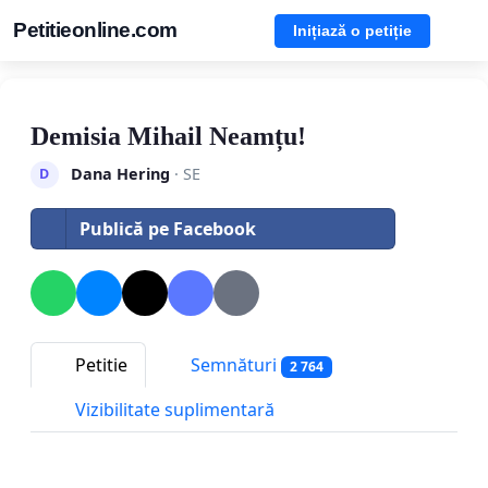
Petitieonline.com
Inițiază o petiție
Demisia Mihail Neamțu!
Dana Hering
· SE
D
Publică pe Facebook
Petitie
Semnături
2 764
Vizibilitate suplimentară