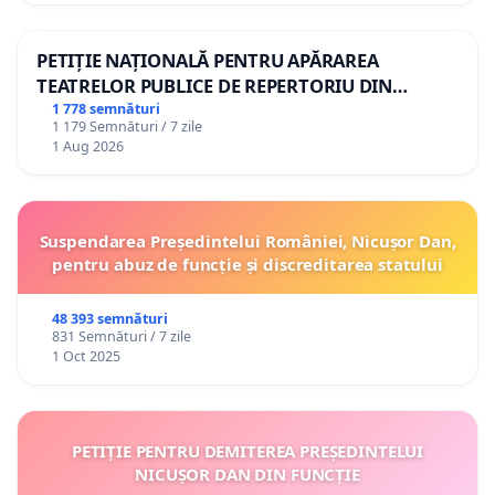
PETIȚIE NAȚIONALĂ PENTRU APĂRAREA
TEATRELOR PUBLICE DE REPERTORIU DIN
ROMÂNIA
1 778 semnături
1 179 Semnături / 7 zile
1 Aug 2026
Suspendarea Președintelui României, Nicușor Dan,
pentru abuz de funcție și discreditarea statului
48 393 semnături
831 Semnături / 7 zile
1 Oct 2025
PETIȚIE PENTRU DEMITEREA PREȘEDINTELUI
NICUȘOR DAN DIN FUNCȚIE