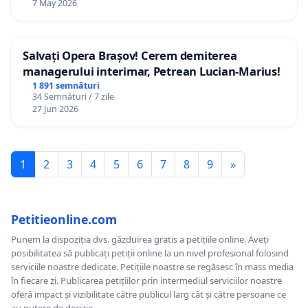
7 May 2026
Salvați Opera Brașov! Cerem demiterea
managerului interimar, Petrean Lucian-Marius!
1 891 semnături
34 Semnături / 7 zile
27 Jun 2026
1
2
3
4
5
6
7
8
9
»
Petitieonline.com
Punem la dispoziția dvs. găzduirea gratis a petițiile online. Aveți
posibilitatea să publicați petiții online la un nivel profesional folosind
serviciile noastre dedicate. Petițiile noastre se regăsesc în mass media
în fiecare zi. Publicarea petițiilor prin intermediul serviciilor noastre
oferă impact și vizibilitate către publicul larg cât și către persoane ce