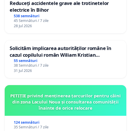
Reduceți accidentele grave ale trotinetelor
electrice în Bihor
538 semnături
45 Semnături / 7 zile
28 Jul 2026
Solicităm implicarea autorităților române în
cazul copilului român Wiliam Kristian
Gheorghe, aflat în plasament în Danemarca de
55 semnături
38 Semnături / 7 zile
12 ani
31 Jul 2026
PETIȚIE privind menținerea țarcurilor pentru câini
din zona Lacului Noua și consultarea comunității
înainte de orice relocare
124 semnături
35 Semnături / 7 zile