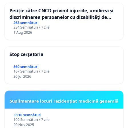
Petiție către CNCD privind injuriile, umilirea și
discriminarea persoanelor cu dizabilități de
către utilizatorul TikTok „Gorici”
263 semnături
234 Semnături / 7 zile
1 Aug 2026
Stop cerșetoria
560 semnături
167 Semnături / 7 zile
30 Jul 2026
Suplimentare locuri rezidențiat medicină generală
3 510 semnături
109 Semnături / 7 zile
20 Nov 2025