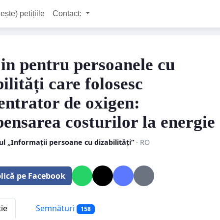
ește) petițiile
Contact:
jin pentru persoanele cu
ilități care folosesc
entrator de oxigen:
ensarea costurilor la energie
l „Informații persoane cu dizabilități”
· RO
lică pe Facebook
tie
Semnături
158