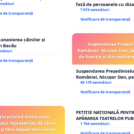
emnături
față de persoanele cu diza
7 674 semnături
re de transparență
Notificare de transparență
tanasierea câinilor și
Suspendarea Președi
în Bacău
României, Nicușor Dan, p
mnături
de funcție și discreditar
re de transparență
Suspendarea Președintelu
României, Nicușor Dan, p
de funcție și discreditarea
48 179 semnături
Notificare de transparență
PETIȚIE NAȚIONALĂ PENT
ție privind eliminarea
APĂRAREA TEATRELOR PUB
ului reprezentat de câinii
REPERTORIU DIN ROMÂNI
1 764 semnături
 și fără stăpân din comuna
Notificare de transparență