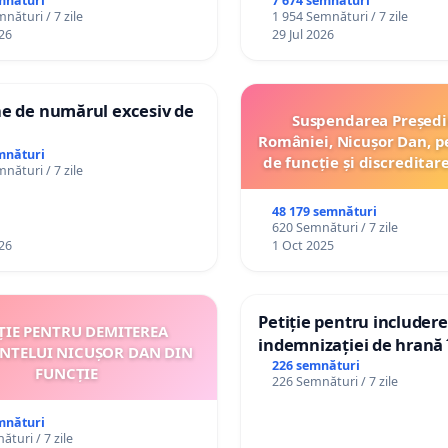
 copiilor
mnături
7 674 semnături
nături / 7 zile
1 954 Semnături / 7 zile
26
29 Jul 2026
ne de numărul excesiv de
Suspendarea Președi
României, Nicușor Dan, p
mnături
de funcție și discreditar
nături / 7 zile
48 179 semnături
620 Semnături / 7 zile
26
1 Oct 2025
Petiție pentru includer
ȚIE PENTRU DEMITEREA
indemnizației de hrană î
INTELUI NICUȘOR DAN DIN
de bază și protejarea gr
226 semnături
FUNCȚIE
226 Semnături / 7 zile
de vechime pentru asist
personali
mnături
turi / 7 zile