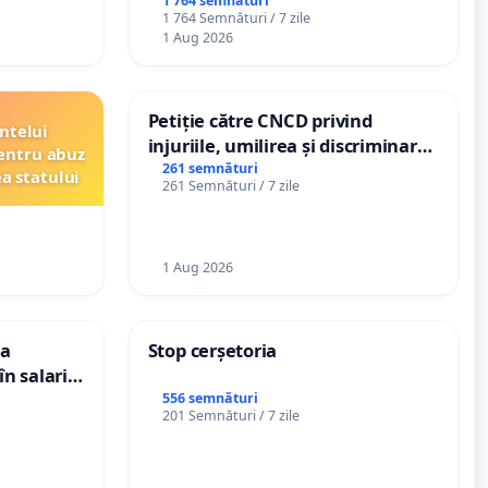
DE REPERTORIU DIN ROMÂNIA
1 764 semnături
1 764 Semnături / 7 zile
1 Aug 2026
Petiție către CNCD privind
ntelui
injuriile, umilirea și discriminarea
entru abuz
persoanelor cu dizabilități de
261 semnături
ea statului
261 Semnături / 7 zile
către utilizatorul TikTok „Gorici”
1 Aug 2026
ea
Stop cerșetoria
n salariul
adațiilor
556 semnături
201 Semnături / 7 zile
enții