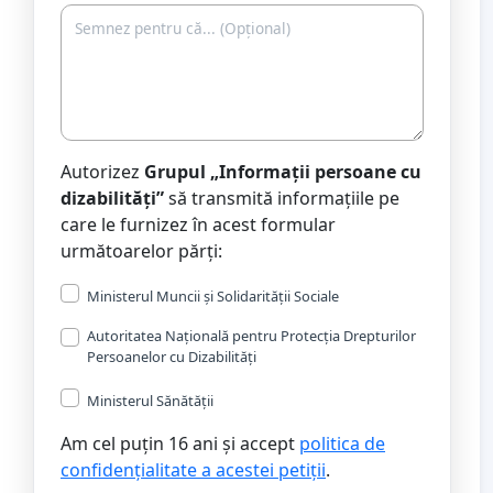
Autorizez
Grupul „Informații persoane cu
dizabilități”
să transmită informațiile pe
care le furnizez în acest formular
următoarelor părți:
Ministerul Muncii și Solidarității Sociale
Autoritatea Națională pentru Protecția Drepturilor
Persoanelor cu Dizabilități
Ministerul Sănătății
Am cel puțin 16 ani și accept
politica de
confidențialitate a acestei petiții
.