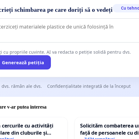
Cu tehno
rieți schimbarea pe care doriți să o vedeți
ți cu propriile cuvinte. AI va redacta o petiție solidă pentru dvs.
Generează petiția
 dvs. rămân ale dvs.
Confidențialitate integrată de la început
care v-ar putea interesa
 cercurile cu activități
Solicităm combaterea ur
lare din cluburile și
față de persoanele cu di