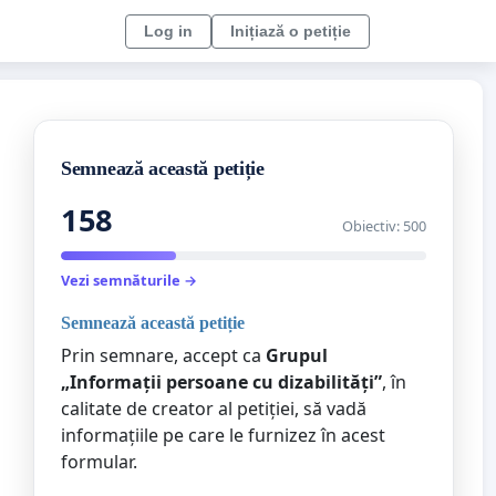
Log in
Inițiază o petiție
Semnează această petiție
158
Obiectiv: 500
Vezi semnăturile →
Semnează această petiție
Prin semnare, accept ca
Grupul
„Informații persoane cu dizabilități”
, în
calitate de creator al petiției, să vadă
informațiile pe care le furnizez în acest
formular.