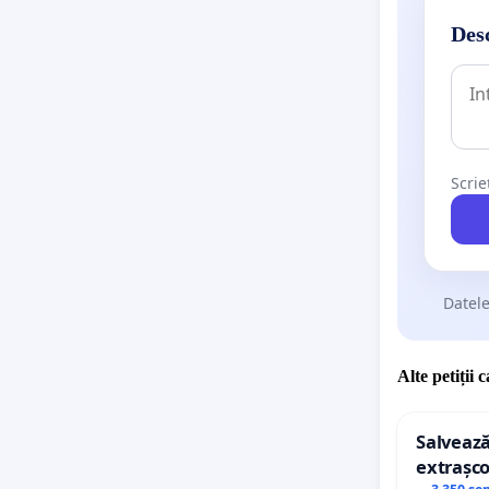
Desc
Scrie
Datele
Alte petiții 
Salvează
extrașco