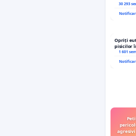
30 293 s
Notifica
Opriți eu
pisicilor 
1 601 se
Notifica
Peti
pericol
agresivi