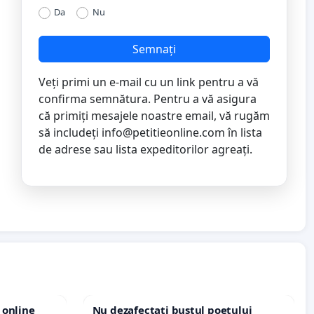
Da
Nu
Semnați
Veți primi un e-mail cu un link pentru a vă
confirma semnătura. Pentru a vă asigura
că primiți mesajele noastre email, vă rugăm
să includeți
info@petitieonline.com
în lista
de adrese sau lista expeditorilor agreați.
 online
Nu dezafectați bustul poetului