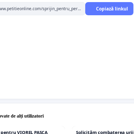
Copiază linkul
a acestor cheltuieli în grila de ajutoare sociale, sub forma
pensații speciale pentru echipamente medicale cu
idicat.
petiție este semnată de cetățeni și/sau aparținători ai
soane afectate direct. Rugăm autoritățile să trateze cu
eriozitate această problemă, care ține de dreptul la viață,
 și demnitate al persoanelor cu dizabilități din România.
umim!
vate de alți utilizatori
e pentru VIOREL PAȘCA
Solicităm combaterea urii