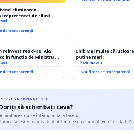
Tunari
rivind eliminarea
ui reprezentat de câinii
și fără stăpân din comuna
turi
re de transparență
reinvestirea d-nei Ala
Lidl: Mai multe cărucioare
 in functia de Ministru al
puține mari!
turi
7 semnături
re de transparență
Notificare de transparență
ÎNCEPE PROPRIA PETIȚIE
Doriți să schimbați ceva?
Schimbarea nu se întâmplă dacă tăceți.
Autorul acestei petiții a luat atitudine și a acționat. Veți face la fel?