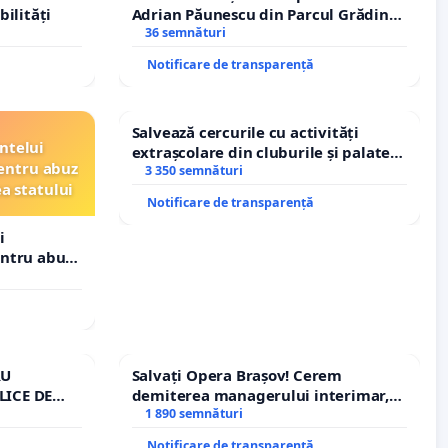
bilități
Adrian Păunescu din Parcul Grădina
Icoanei! Stop cenzurii culturale!
36 semnături
Notificare de transparență
Salvează cercurile cu activități
ntelui
extrașcolare din cluburile și palatele
entru abuz
copiilor
3 350 semnături
ea statului
Notificare de transparență
i
entru abuz
 statului
RU
Salvați Opera Brașov! Cerem
LICE DE
demiterea managerului interimar,
A
Petrean Lucian-Marius!
1 890 semnături
Notificare de transparență