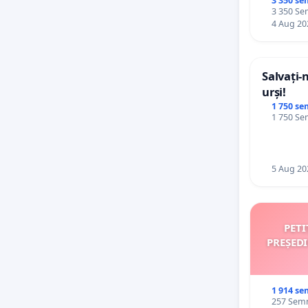
palatele
3 350 se
3 350 Sem
4 Aug 20
Salvați-
urși!
1 750 se
1 750 Sem
5 Aug 20
PETI
PREȘED
1 914 se
257 Semnă