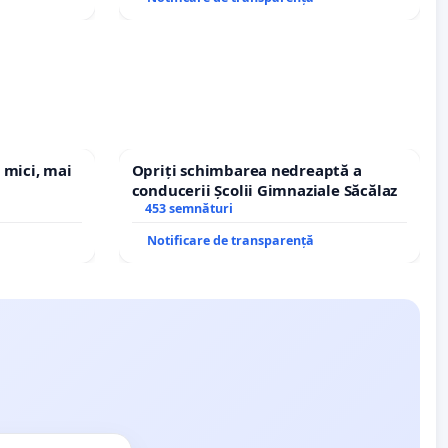
 mici, mai
Opriți schimbarea nedreaptă a
conducerii Școlii Gimnaziale Săcălaz
453 semnături
Notificare de transparență