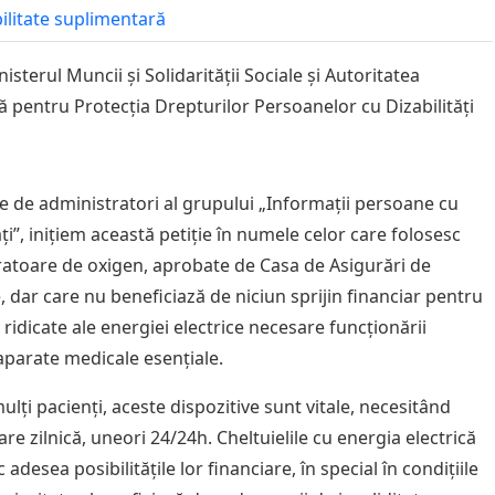
bilitate suplimentară
isterul Muncii și Solidarității Sociale și Autoritatea
ă pentru Protecția Drepturilor Persoanelor cu Dizabilități
ate de administratori al grupului „Informații persoane cu
ăți”, inițiem această petiție în numele celor care folosesc
atoare de oxigen, aprobate de Casa de Asigurări de
, dar care nu beneficiază de niciun sprijin financiar pentru
 ridicate ale energiei electrice necesare funcționării
aparate medicale esențiale.
lți pacienți, aceste dispozitive sunt vitale, necesitând
re zilnică, uneori 24/24h. Cheltuielile cu energia electrică
adesea posibilitățile lor financiare, în special în condițiile