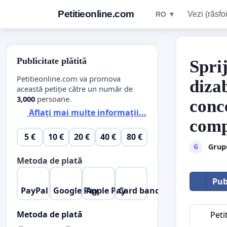
Petitieonline.com
Vezi (răsfoi
RO ▼
Publicitate plătită
Spri
Petitieonline.com va promova
dizab
această petiție către un număr de
3,000
persoane.
conc
Aflați mai multe informații...
comp
5 €
10 €
20 €
40 €
80 €
Grupu
G
Metoda de plată
Pub
PayPal
Google Pay
Apple Pay
Card bancar
Metoda de plată
Peti