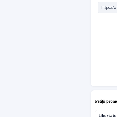
Includere
unei com
consum r
Această 
unor per
maximă s
sănătate
Vă mulț
Petiții promo
Libertat