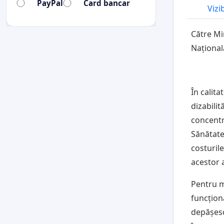
PayPal
Card bancar
Vizi
Către Min
Național
În calit
dizabilit
concentr
Sănătate
costurile
acestor 
Pentru mu
funcționa
depășesc 