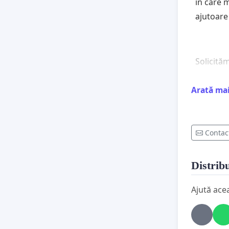
în care 
ajutoare 
Solicită
Arată ma
1. Acord
facturilo
Contac
folosesc
Casa de 
Distribu
2. Creare
acestor c
Ajută ace
Muncii, M