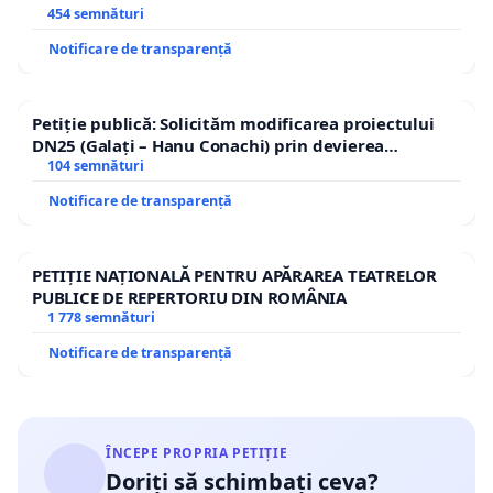
454 semnături
Notificare de transparență
Petiție publică: Solicităm modificarea proiectului
DN25 (Galați – Hanu Conachi) prin devierea
traseului în afara localităților!
104 semnături
Notificare de transparență
PETIȚIE NAȚIONALĂ PENTRU APĂRAREA TEATRELOR
PUBLICE DE REPERTORIU DIN ROMÂNIA
1 778 semnături
Notificare de transparență
ÎNCEPE PROPRIA PETIȚIE
Doriți să schimbați ceva?