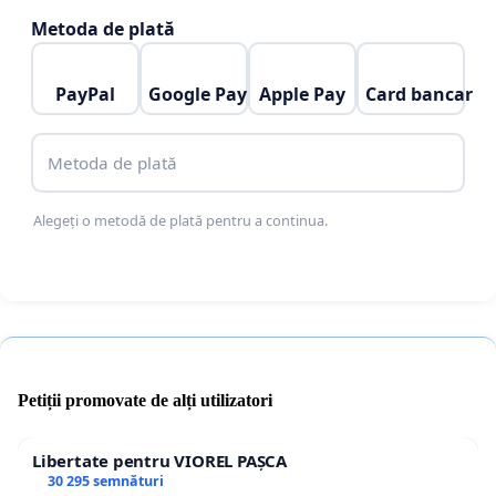
Metoda de plată
Am parcurs un drum îndelungat și plin de provocări
pentru a ajunge în acest moment atât de
PayPal
Google Pay
Apple Pay
Card bancar
dezamăgiți. Iar negocierile și tratativele care se duc
omit aceste probleme pe care le au cetățenii
Republicii Moldova în UK"
Metoda de plată
Alegeți o metodă de plată pentru a continua.
Petiții promovate de alți utilizatori
Libertate pentru VIOREL PAȘCA
30 295 semnături