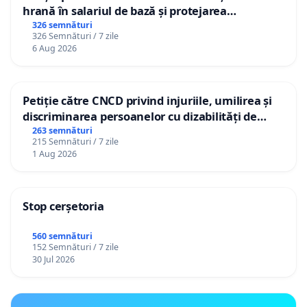
hrană în salariul de bază și protejarea
gradațiilor de vechime pentru asistenții
326 semnături
326 Semnături / 7 zile
personali
6 Aug 2026
Petiție către CNCD privind injuriile, umilirea și
discriminarea persoanelor cu dizabilități de
către utilizatorul TikTok „Gorici”
263 semnături
215 Semnături / 7 zile
1 Aug 2026
Stop cerșetoria
560 semnături
152 Semnături / 7 zile
30 Jul 2026