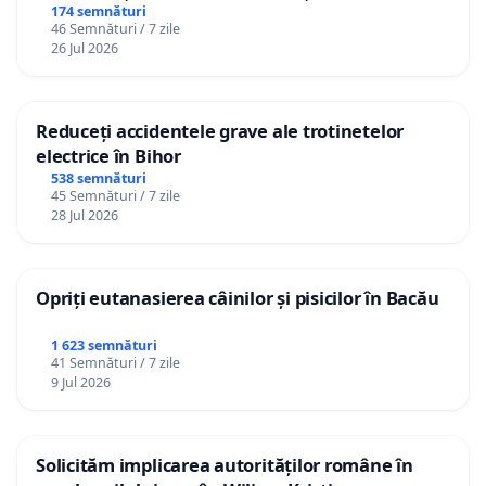
Republica Moldova!
174 semnături
46 Semnături / 7 zile
26 Jul 2026
Reduceți accidentele grave ale trotinetelor
electrice în Bihor
538 semnături
45 Semnături / 7 zile
28 Jul 2026
Opriți eutanasierea câinilor și pisicilor în Bacău
1 623 semnături
41 Semnături / 7 zile
9 Jul 2026
Solicităm implicarea autorităților române în