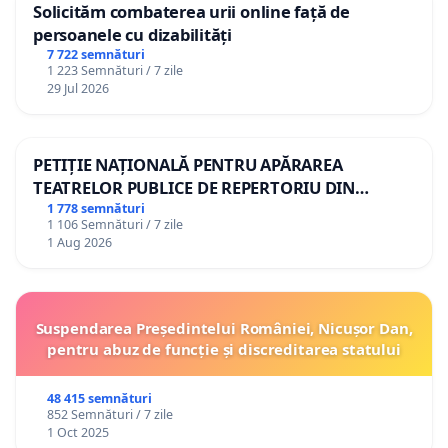
Solicităm combaterea urii online față de
persoanele cu dizabilități
7 722 semnături
1 223 Semnături / 7 zile
29 Jul 2026
PETIȚIE NAȚIONALĂ PENTRU APĂRAREA
TEATRELOR PUBLICE DE REPERTORIU DIN
ROMÂNIA
1 778 semnături
1 106 Semnături / 7 zile
1 Aug 2026
Suspendarea Președintelui României, Nicușor Dan,
pentru abuz de funcție și discreditarea statului
48 415 semnături
852 Semnături / 7 zile
1 Oct 2025