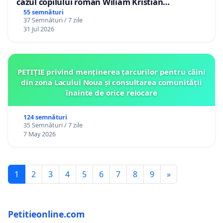
cazul copilului român Wiliam Kristian
Gheorghe, aflat în plasament în Danemarca de
55 semnături
37 Semnături / 7 zile
12 ani
31 Jul 2026
PETIȚIE privind menținerea țarcurilor pentru câini
din zona Lacului Noua și consultarea comunității
înainte de orice relocare
124 semnături
35 Semnături / 7 zile
7 May 2026
1
2
3
4
5
6
7
8
9
»
Petitieonline.com