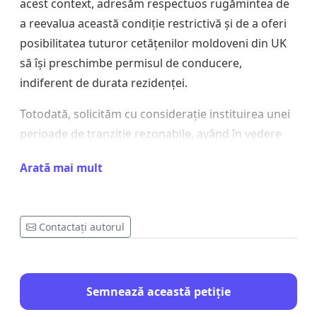
acest context, adresăm respectuos rugămintea de
a reevalua această condiție restrictivă și de a oferi
posibilitatea tuturor cetățenilor moldoveni din UK
să își preschimbe permisul de conducere,
indiferent de durata rezidenței.
Totodată, solicităm cu considerație instituirea unei
perioade de tranziție rezonabile, având în vedere
că, până acum, comunitatea noastră nu a avut
Arată mai mult
acces la acest drept.
Dorim să subliniem că, de-a lungul timpului, în
toate demersurile purtate cu autoritățile din
Contactați autorul
Republica Moldova, comunitatea noastră a sprijinit
activ acest proces, contribuind la încheierea
acordului actual — însă, din păcate, acesta nu
Semnează această petiție
răspunde nevoilor tuturor membrilor noștri.