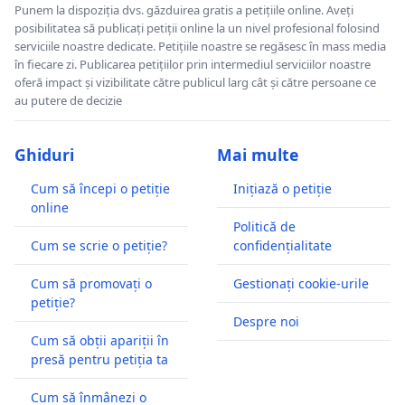
Punem la dispoziția dvs. găzduirea gratis a petițiile online. Aveți
posibilitatea să publicați petiții online la un nivel profesional folosind
serviciile noastre dedicate. Petițiile noastre se regăsesc în mass media
în fiecare zi. Publicarea petițiilor prin intermediul serviciilor noastre
oferă impact și vizibilitate către publicul larg cât și către persoane ce
au putere de decizie
Ghiduri
Mai multe
Cum să începi o petiție
Inițiază o petiție
online
Politică de
Cum se scrie o petiție?
confidențialitate
Cum să promovați o
Gestionați cookie-urile
petiție?
Despre noi
Cum să obții apariții în
presă pentru petiția ta
Cum să înmânezi o