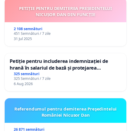
PETIȚIE PENTRU DEMITEREA PREȘEDINTELUI
NICUȘOR DAN DIN FUNCȚIE
2 108 semnături
451 Semnături / 7 zile
31 Jul 2025
Petiție pentru includerea indemnizației de
hrană în salariul de bază și protejarea
gradațiilor de vechime pentru asistenții
325 semnături
325 Semnături / 7 zile
personali
6 Aug 2026
Referendumul pentru demiterea Preşedintelui
României Nicusor Dan
26 871 semnături