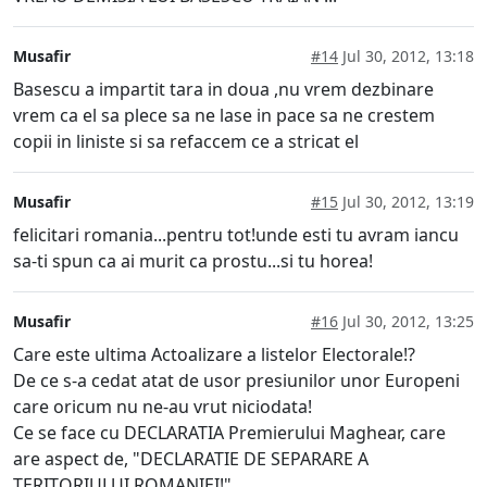
Musafir
#14
Jul 30, 2012, 13:18
Basescu a impartit tara in doua ,nu vrem dezbinare
vrem ca el sa plece sa ne lase in pace sa ne crestem
copii in liniste si sa refaccem ce a stricat el
Musafir
#15
Jul 30, 2012, 13:19
felicitari romania...pentru tot!unde esti tu avram iancu
sa-ti spun ca ai murit ca prostu...si tu horea!
Musafir
#16
Jul 30, 2012, 13:25
Care este ultima Actoalizare a listelor Electorale!?
De ce s-a cedat atat de usor presiunilor unor Europeni
care oricum nu ne-au vrut niciodata!
Ce se face cu DECLARATIA Premierului Maghear, care
are aspect de, "DECLARATIE DE SEPARARE A
TERITORIULUI ROMANIEI!"