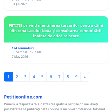
12 ani
31 Jul 2026
PETIȚIE privind menținerea țarcurilor pentru câini
din zona Lacului Noua și consultarea comunității
înainte de orice relocare
124 semnături
35 Semnături / 7 zile
7 May 2026
1
2
3
4
5
6
7
8
9
»
Petitieonline.com
Punem la dispoziția dvs. găzduirea gratis a petițiile online. Aveți
posibilitatea să publicați petiții online la un nivel profesional folosind