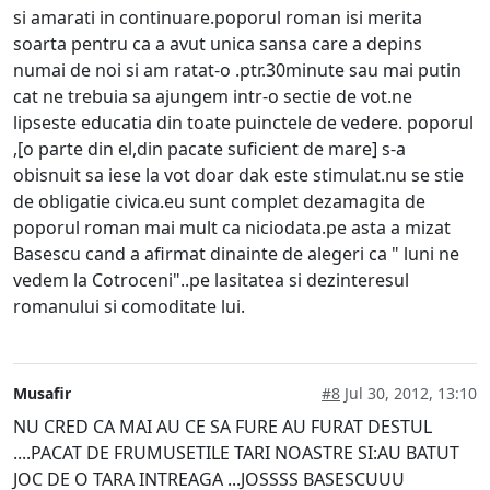
si amarati in continuare.poporul roman isi merita
soarta pentru ca a avut unica sansa care a depins
numai de noi si am ratat-o .ptr.30minute sau mai putin
cat ne trebuia sa ajungem intr-o sectie de vot.ne
lipseste educatia din toate puinctele de vedere. poporul
,[o parte din el,din pacate suficient de mare] s-a
obisnuit sa iese la vot doar dak este stimulat.nu se stie
de obligatie civica.eu sunt complet dezamagita de
poporul roman mai mult ca niciodata.pe asta a mizat
Basescu cand a afirmat dinainte de alegeri ca " luni ne
vedem la Cotroceni"..pe lasitatea si dezinteresul
romanului si comoditate lui.
Musafir
#8
Jul 30, 2012, 13:10
NU CRED CA MAI AU CE SA FURE AU FURAT DESTUL
....PACAT DE FRUMUSETILE TARI NOASTRE SI:AU BATUT
JOC DE O TARA INTREAGA ...JOSSSS BASESCUUU