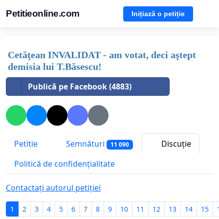
Petitieonline.com
Inițiază o petiție
Cetăţean INVALIDAT - am votat, deci aştept
demisia lui T.Băsescu!
Publică pe Facebook (4883)
Petitie
Semnături
Discuție
11 090
Politică de confidențialitate
Contactați autorul petiției
1
2
3
4
5
6
7
8
9
10
11
12
13
14
15