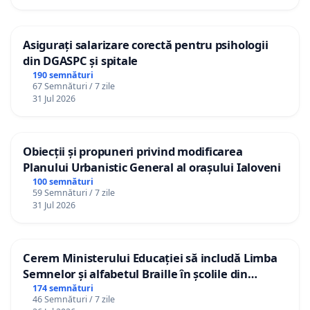
Asigurați salarizare corectă pentru psihologii
din DGASPC și spitale
190 semnături
67 Semnături / 7 zile
31 Jul 2026
Obiecții și propuneri privind modificarea
Planului Urbanistic General al orașului Ialoveni
100 semnături
59 Semnături / 7 zile
31 Jul 2026
Cerem Ministerului Educației să includă Limba
Semnelor și alfabetul Braille în școlile din
Republica Moldova!
174 semnături
46 Semnături / 7 zile