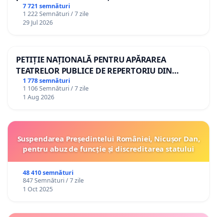
7 721 semnături
1 222 Semnături / 7 zile
29 Jul 2026
PETIȚIE NAȚIONALĂ PENTRU APĂRAREA
TEATRELOR PUBLICE DE REPERTORIU DIN
ROMÂNIA
1 778 semnături
1 106 Semnături / 7 zile
1 Aug 2026
Suspendarea Președintelui României, Nicușor Dan,
pentru abuz de funcție și discreditarea statului
48 410 semnături
847 Semnături / 7 zile
1 Oct 2025