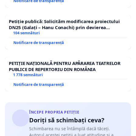
Notificare de transparență
Petiție publică: Solicităm modificarea proiectului
DN25 (Galați – Hanu Conachi) prin devierea
traseului în afara localităților!
104 semnături
Notificare de transparență
PETIȚIE NAȚIONALĂ PENTRU APĂRAREA TEATRELOR
PUBLICE DE REPERTORIU DIN ROMÂNIA
1 778 semnături
Notificare de transparență
ÎNCEPE PROPRIA PETIȚIE
Doriți să schimbați ceva?
Schimbarea nu se întâmplă dacă tăceți.
Autorul acestei petiții a luat atitudine și a