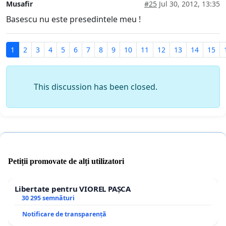
Musafir
#25
Jul 30, 2012, 13:35
Basescu nu este presedintele meu !
1
2
3
4
5
6
7
8
9
10
11
12
13
14
15
This discussion has been closed.
Petiții promovate de alți utilizatori
Libertate pentru VIOREL PAȘCA
30 295 semnături
Notificare de transparență