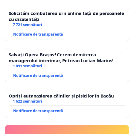
Solicităm combaterea urii online față de persoanele
cu dizabilități
7 721 semnături
Notificare de transparență
Salvați Opera Brașov! Cerem demiterea
managerului interimar, Petrean Lucian-Marius!
1 891 semnături
Notificare de transparență
Opriți eutanasierea câinilor și pisicilor în Bacău
1 622 semnături
Notificare de transparență