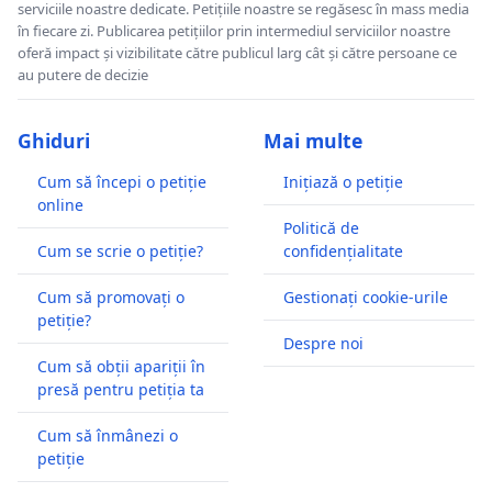
serviciile noastre dedicate. Petițiile noastre se regăsesc în mass media
în fiecare zi. Publicarea petițiilor prin intermediul serviciilor noastre
oferă impact și vizibilitate către publicul larg cât și către persoane ce
au putere de decizie
Ghiduri
Mai multe
Cum să începi o petiție
Inițiază o petiție
online
Politică de
Cum se scrie o petiție?
confidențialitate
Cum să promovați o
Gestionați cookie-urile
petiție?
Despre noi
Cum să obții apariții în
presă pentru petiția ta
Cum să înmânezi o
petiție