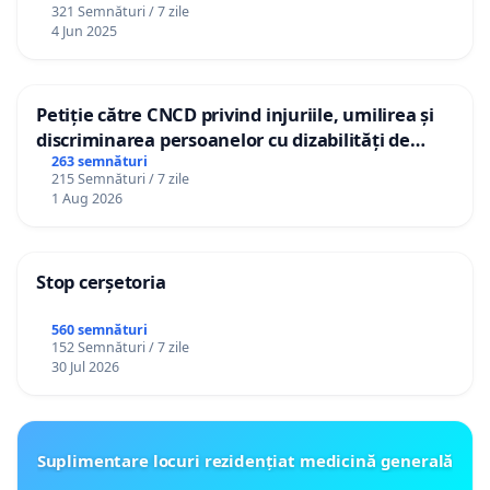
321 Semnături / 7 zile
4 Jun 2025
Petiție către CNCD privind injuriile, umilirea și
discriminarea persoanelor cu dizabilități de
către utilizatorul TikTok „Gorici”
263 semnături
215 Semnături / 7 zile
1 Aug 2026
Stop cerșetoria
560 semnături
152 Semnături / 7 zile
30 Jul 2026
Suplimentare locuri rezidențiat medicină generală