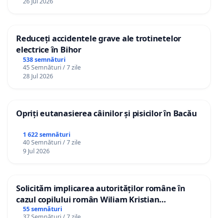
26 Jul 2026
Reduceți accidentele grave ale trotinetelor
electrice în Bihor
538 semnături
45 Semnături / 7 zile
28 Jul 2026
Opriți eutanasierea câinilor și pisicilor în Bacău
1 622 semnături
40 Semnături / 7 zile
9 Jul 2026
Solicităm implicarea autorităților române în
cazul copilului român Wiliam Kristian
Gheorghe, aflat în plasament în Danemarca de
55 semnături
37 Semnături / 7 zile