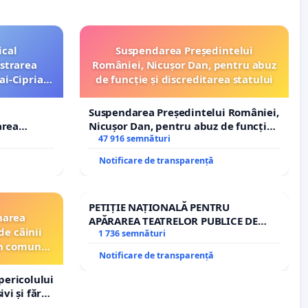
ical
Suspendarea Președintelui
strarea
României, Nicușor Dan, pentru abuz
ai-Ciprian
de funcție și discreditarea statului
Suspendarea Președintelui României,
area
Nicușor Dan, pentru abuz de funcție
i-Ciprian
și discreditarea statului
47 916 semnături
Notificare de transparență
PETIȚIE NAȚIONALĂ PENTRU
narea
APĂRAREA TEATRELOR PUBLICE DE
de câinii
REPERTORIU DIN ROMÂNIA
1 736 semnături
din comuna
Notificare de transparență
pericolului
vi și fără