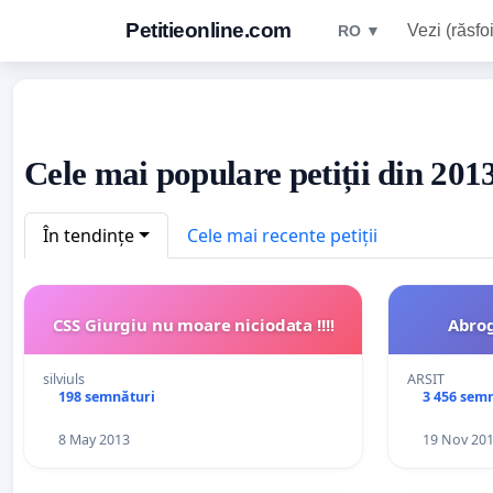
Petitieonline.com
Vezi (răsfoi
RO ▼
Cele mai populare petiții din 20
În tendințe
Cele mai recente petiții
CSS Giurgiu nu moare niciodata !!!!
Abro
silviuls
ARSIT
198 semnături
3 456 sem
8 May 2013
19 Nov 20