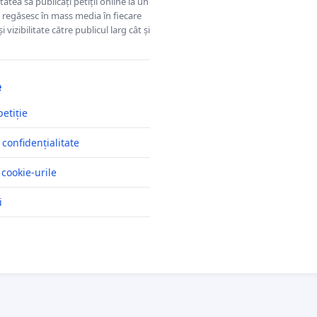
tatea să publicați petiții online la un
se regăsesc în mass media în fiecare
 vizibilitate către publicul larg cât și
e
petiție
 confidențialitate
 cookie-urile
i