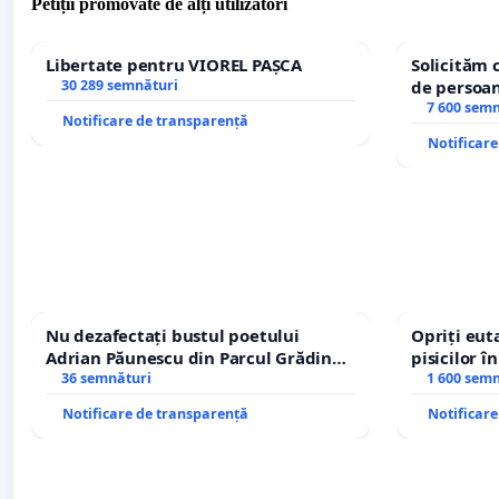
Petiții promovate de alți utilizatori
Libertate pentru VIOREL PAȘCA
Solicităm 
30 289 semnături
de persoan
7 600 sem
Notificare de transparență
Notificar
Nu dezafectați bustul poetului
Opriți euta
Adrian Păunescu din Parcul Grădina
pisicilor î
Icoanei! Stop cenzurii culturale!
36 semnături
1 600 sem
Notificare de transparență
Notificar