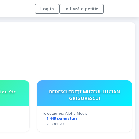
Log in
Inițiază o petiție
 cu Str
REDESCHIDEŢI MUZEUL LUCIAN
GRIGORESCU!
Televiziunea Alpha Media
1 449 semnături
21 Oct 2011