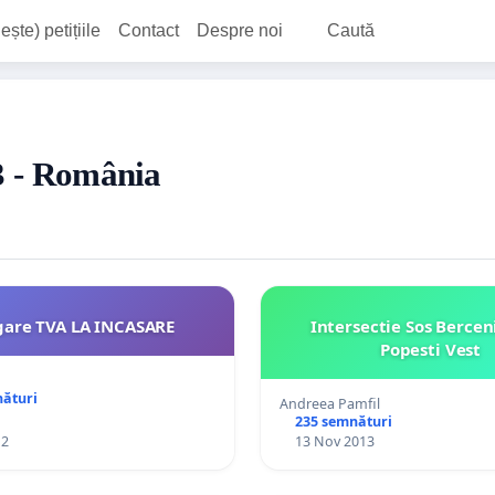
ește) petițiile
Contact
Despre noi
Caută
13 - România
gare TVA LA INCASARE
Intersectie Sos Berceni
Popesti Vest
nături
Andreea Pamfil
235 semnături
12
13 Nov 2013