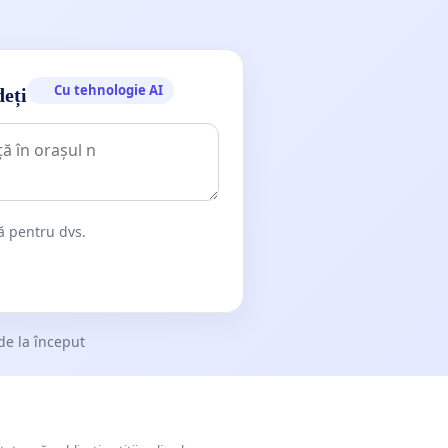
Cu tehnologie AI
deți
dă pentru dvs.
de la început