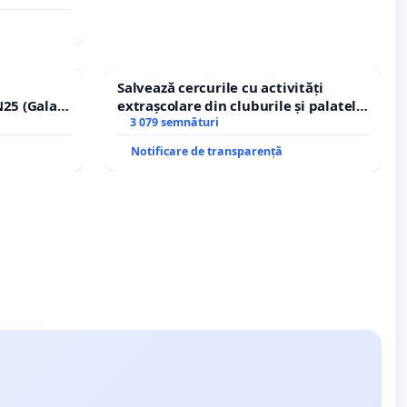
Salvează cercurile cu activități
25 (Galați
extrașcolare din cluburile și palatele
erea
copiilor
3 079 semnături
lor!
Notificare de transparență