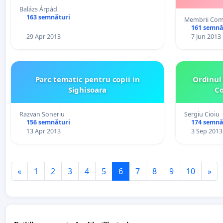
Balázs Árpád
163 semnături
Membrii Comi
161 semnă
29 Apr 2013
7 Jun 2013
Parc tematic pentru copii in
Ordinul
Sighisoara
Co
Razvan Soneriu
Sergiu Cioiu
156 semnături
174 semnă
13 Apr 2013
3 Sep 2013
«
1
2
3
4
5
6
7
8
9
10
»