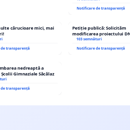
Notificare de transparență
multe cărucioare mici, mai
Petiție publică: Solicităm
i!
modificarea proiectului DN
ri
– Hanu Conachi) prin devi
103 semnături
traseului în afara localități
e de transparență
Notificare de transparență
himbarea nedreaptă a
 Școlii Gimnaziale Săcălaz
turi
e de transparență