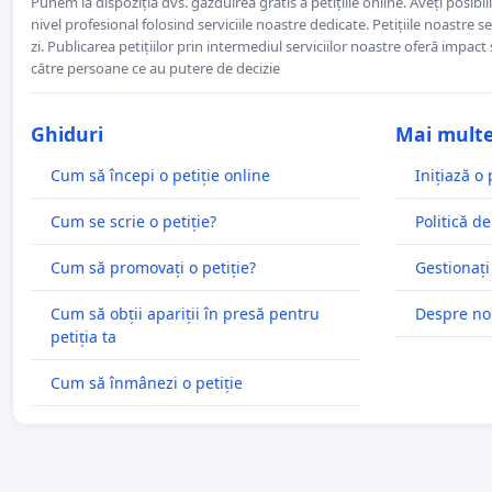
Punem la dispoziția dvs. găzduirea gratis a petițiile online. Aveți posibili
nivel profesional folosind serviciile noastre dedicate. Petițiile noastre 
zi. Publicarea petițiilor prin intermediul serviciilor noastre oferă impact și
către persoane ce au putere de decizie
Ghiduri
Mai mult
Cum să începi o petiție online
Inițiază o 
Cum se scrie o petiție?
Politică de
Cum să promovați o petiție?
Gestionați
Cum să obții apariții în presă pentru
Despre no
petiția ta
Cum să înmânezi o petiție