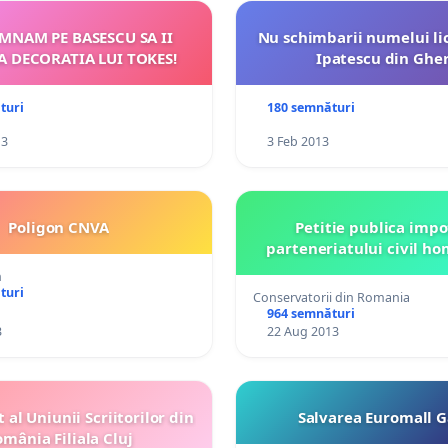
EMNAM PE BASESCU SA II
Nu schimbarii numelui li
 DECORATIA LUI TOKES!
Ipatescu din Gher
turi
180 semnături
13
3 Feb 2013
Poligon CNVA
Petitie publica impo
parteneriatului civil h
n
turi
Conservatorii din Romania
964 semnături
3
22 Aug 2013
al Uniunii Scriitorilor din
Salvarea Euromall G
mânia Filiala Cluj