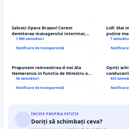
Salvați Opera Brașov! Cerem
Lidl: Mai 
demiterea managerului interimar,
puține mar
Petrean Lucian-Marius!
1 890 semnături
7 semnătu
Notificare de transparență
Notificar
Propunem reinvestirea d-nei Ala
Opriți sc
Nemerenco in functia de Ministru al
conducerii
Sanatatii
56 semnături
453 semnă
Notificare de transparență
Notificar
ÎNCEPE PROPRIA PETIȚIE
Doriți să schimbați ceva?