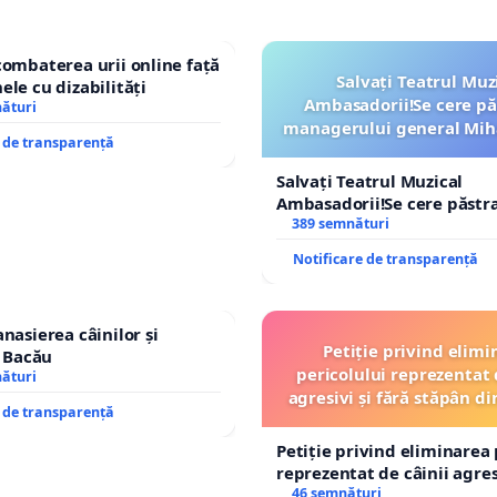
combaterea urii online față
Salvați Teatrul Muz
ele cu dizabilități
Ambasadorii!Se cere pă
nături
managerului general Mih
e de transparență
ROGOJAN
Salvați Teatrul Muzical
Ambasadorii!Se cere păstr
managerului general Miha
389 semnături
ROGOJAN
Notificare de transparență
nasierea câinilor și
Petiție privind elimi
n Bacău
pericolului reprezentat 
nături
agresivi și fără stăpân 
e de transparență
Tunari
Petiție privind eliminarea 
reprezentat de câinii agresi
stăpân din comuna Tunari
46 semnături