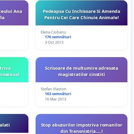
ceului Ana
Pedeapsa Cu Inchisoare Si Amenda
la
Pentru Cei Care Chinuie Animale!
Elena Ciobanu
176 semnături
3 Oct 2013
triva
Scrisoare de multumire adresata
omosexual
magistratilor cinstiti
Stefan Vlaston
163 semnături
16 Mar 2013
alati
Stop abuzurilor impotriva romanilor
din Transnistria.....!