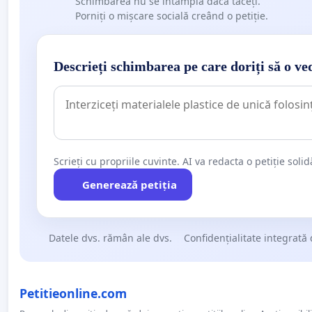
Schimbarea nu se întâmplă dacă tăceți.
Porniți o mișcare socială creând o petiție.
Descrieți schimbarea pe care doriți să o ve
Scrieți cu propriile cuvinte. AI va redacta o petiție soli
Generează petiția
Datele dvs. rămân ale dvs.
Confidențialitate integrată 
Petitieonline.com