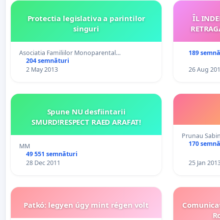
Protectia legislativa a parintilor
ÎL IND
singuri
RETRAGA
Asociatia Familiilor Monoparental…
189 semnă
204 semnături
2 May 2013
26 Aug 20
Spune NU desfiintarii
SMURD!RESPECT RAED ARAFAT!
Prunau Sabi
170 semnă
MM
49 551 semnături
28 Dec 2011
25 Jan 201
Patkó: legyen úgy mint régen volt
Comunicat 
Ro