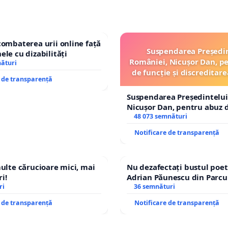
combaterea urii online față
Suspendarea Președi
ele cu dizabilități
României, Nicușor Dan, p
nături
de funcție și discreditare
e de transparență
Suspendarea Președintelui
Nicușor Dan, pentru abuz d
și discreditarea statului
48 073 semnături
Notificare de transparență
multe cărucioare mici, mai
Nu dezafectați bustul poet
i!
Adrian Păunescu din Parcu
ri
Icoanei! Stop cenzurii cultu
36 semnături
e de transparență
Notificare de transparență