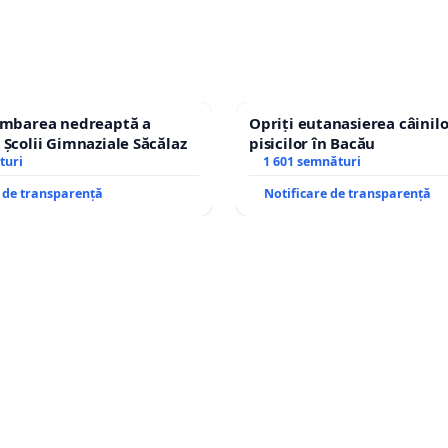
himbarea nedreaptă a
Opriți eutanasierea câinilo
 Școlii Gimnaziale Săcălaz
pisicilor în Bacău
turi
1 601 semnături
e de transparență
Notificare de transparență