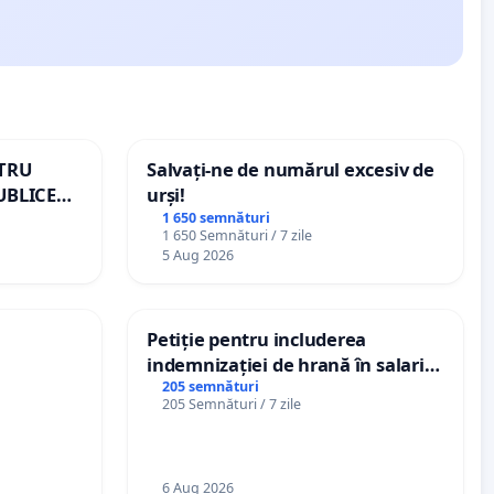
NTRU
Salvați-ne de numărul excesiv de
UBLICE
urși!
MÂNIA
1 650 semnături
1 650 Semnături / 7 zile
5 Aug 2026
Petiție pentru includerea
indemnizației de hrană în salariul
de bază și protejarea gradațiilor
205 semnături
205 Semnături / 7 zile
de vechime pentru asistenții
personali
6 Aug 2026