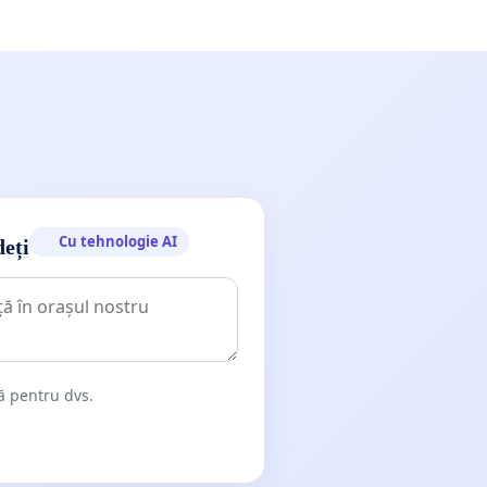
Cu tehnologie AI
deți
dă pentru dvs.