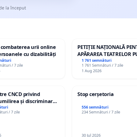
de la început
 combaterea urii online
PETIȚIE NAȚIONALĂ PE
ersoanele cu dizabilități
APĂRAREA TEATRELOR P
DE REPERTORIU DIN RO
nături
1 761 semnături
ături / 7 zile
1 761 Semnături / 7 zile
6
1 Aug 2026
ătre CNCD privind
Stop cerșetoria
 umilirea și discriminarea
or cu dizabilități de
turi
556 semnături
uri / 7 zile
234 Semnături / 7 zile
izatorul TikTok „Gorici”
6
30 Jul 2026