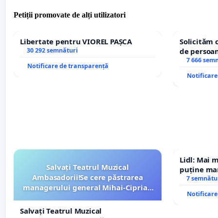
Petiții promovate de alți utilizatori
Libertate pentru VIOREL PAȘCA
Solicităm 
30 292 semnături
de persoan
7 666 sem
Notificare de transparență
Notificar
Lidl: Mai 
Salvați Teatrul Muzical
puține mar
Ambasadorii!Se cere păstrarea
7 semnătu
managerului general Mihai-Ciprian
Notificar
ROGOJAN
Salvați Teatrul Muzical