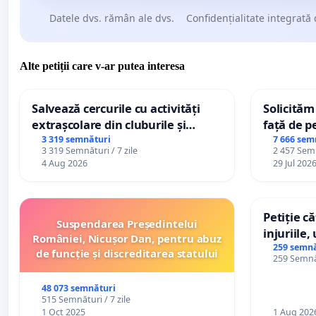
Datele dvs. rămân ale dvs.
Confidențialitate integrată 
Alte petiții care v-ar putea interesa
Salvează cercurile cu activități
Solicităm
extrașcolare din cluburile și
față de p
palatele copiilor
3 319 semnături
7 666 sem
3 319 Semnături / 7 zile
2 457 Semn
4 Aug 2026
29 Jul 202
Petiție c
Suspendarea Președintelui
injuriile,
României, Nicușor Dan, pentru abuz
persoanel
259 semnă
de funcție și discreditarea statului
259 Semnăt
către util
48 073 semnături
515 Semnături / 7 zile
1 Oct 2025
1 Aug 202