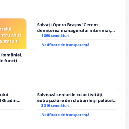
Salvați Opera Brașov! Cerem
ntelui
demiterea managerului interimar,
entru abuz
Petrean Lucian-Marius!
1 890 semnături
a statului
Notificare de transparență
 României,
e funcție
ului
Salvează cercurile cu activități
l Grădina
extrașcolare din cluburile și palatele
rale!
copiilor
3 319 semnături
Notificare de transparență