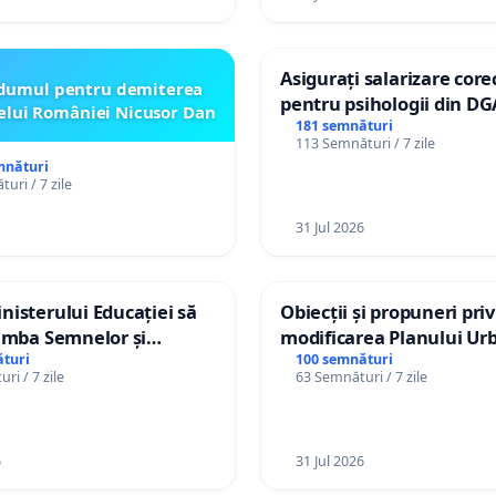
Asigurați salarizare core
dumul pentru demiterea
pentru psihologii din DG
elui României Nicusor Dan
spitale
181 semnături
113 Semnături / 7 zile
mnături
uri / 7 zile
31 Jul 2026
isterului Educației să
Obiecții și propuneri pri
imba Semnelor și
modificarea Planului Urb
Braille în școlile din
General al orașului Ialo
turi
100 semnături
ri / 7 zile
63 Semnături / 7 zile
a Moldova!
6
31 Jul 2026