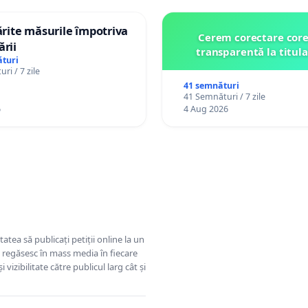
tărite măsurile împotriva
Cerem corectare core
ării
transparentă la titula
turi
ri / 7 zile
41 semnături
41 Semnături / 7 zile
6
4 Aug 2026
tatea să publicați petiții online la un
se regăsesc în mass media în fiecare
 vizibilitate către publicul larg cât și