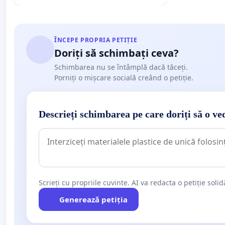
ÎNCEPE PROPRIA PETIȚIE
Doriți să schimbați ceva?
Schimbarea nu se întâmplă dacă tăceți.
Porniți o mișcare socială creând o petiție.
Descrieți schimbarea pe care doriți să o ve
Scrieți cu propriile cuvinte. AI va redacta o petiție soli
Generează petiția