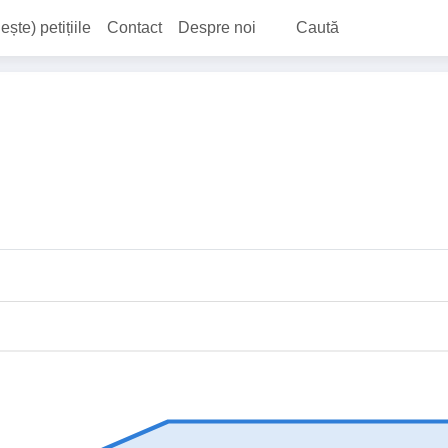
ește) petițiile
Contact
Despre noi
Caută