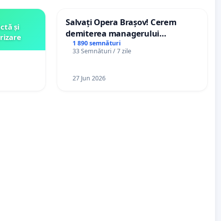
Salvați Opera Brașov! Cerem
ctă și
demiterea managerului
rizare
interimar, Petrean Lucian-Marius!
1 890 semnături
33 Semnături / 7 zile
27 Jun 2026