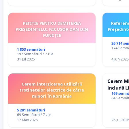
PETIȚIE PENTRU DEMITEREA
Referen
PREȘEDINTELUI NICUȘOR DAN DIN
Preşedint
FUNCȚIE
26 714 se
174 Semnăt
1 853 semnături
197 Semnături / 7 zile
31 Jul 2025
4 Jun 2025
Cerem Min
Cerem interzicerea utilizării
includă L
trotinetelor electrice de către
alfabetul 
169 semnă
minori în România
64 Semnătu
Republic
5 281 semnături
69 Semnături / 7 zile
17 May 2026
26 Jul 202