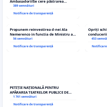
Ambasadorii!Se cere păstrarea
managerului general Mihai-Ciprian
389 semnături
ROGOJAN
Notificare de transparență
Propunem reinvestirea d-nei Ala
Opriți sc
Nemerenco in functia de Ministru al
conducerii
Sanatatii
56 semnături
453 semnă
Notificare de transparență
Notificar
PETIȚIE NAȚIONALĂ PENTRU
APĂRAREA TEATRELOR PUBLICE DE
REPERTORIU DIN ROMÂNIA
1 761 semnături
Notificare de transparență