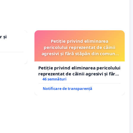
r și
Petiție privind eliminarea
pericolului reprezentat de câinii
agresivi și fără stăpân din comuna
Tunari
Petiție privind eliminarea pericolului
reprezentat de câinii agresivi și fără
stăpân din comuna Tunari
46 semnături
Notificare de transparență