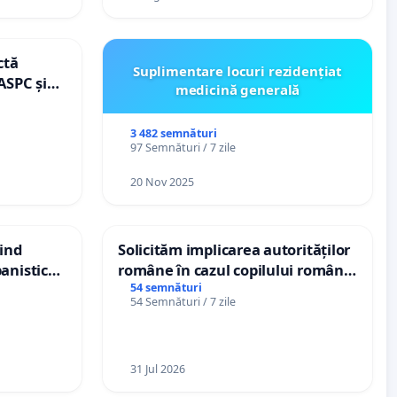
ctă
Suplimentare locuri rezidențiat
ASPC și
medicină generală
3 482 semnături
97 Semnături / 7 zile
20 Nov 2025
vind
Solicităm implicarea autorităților
anistic
române în cazul copilului român
veni
Wiliam Kristian Gheorghe, aflat în
54 semnături
54 Semnături / 7 zile
plasament în Danemarca de 12
ani
31 Jul 2026