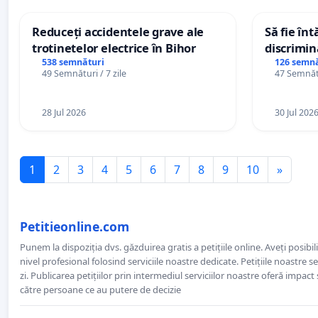
Reduceți accidentele grave ale
Să fie în
trotinetelor electrice în Bihor
discrimin
538 semnături
126 semnă
49 Semnături / 7 zile
47 Semnătu
28 Jul 2026
30 Jul 202
1
2
3
4
5
6
7
8
9
10
»
Petitieonline.com
Punem la dispoziția dvs. găzduirea gratis a petițiile online. Aveți posibili
nivel profesional folosind serviciile noastre dedicate. Petițiile noastre 
zi. Publicarea petițiilor prin intermediul serviciilor noastre oferă impact și
către persoane ce au putere de decizie