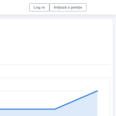
Log in
Inițiază o petiție