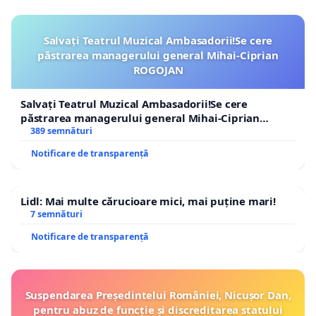
Salvați Teatrul Muzical Ambasadorii!Se cere
păstrarea managerului general Mihai-Ciprian
ROGOJAN
Salvați Teatrul Muzical Ambasadorii!Se cere
păstrarea managerului general Mihai-Ciprian
ROGOJAN
389 semnături
Notificare de transparență
Lidl: Mai multe cărucioare mici, mai puține mari!
7 semnături
Notificare de transparență
Suspendarea Președintelui României, Nicușor Dan,
pentru abuz de funcție și discreditarea statului