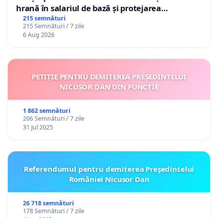
hrană în salariul de bază și protejarea
gradațiilor de vechime pentru asistenții
215 semnături
215 Semnături / 7 zile
personali
6 Aug 2026
PETIȚIE PENTRU DEMITEREA PREȘEDINTELUI
NICUȘOR DAN DIN FUNCȚIE
1 862 semnături
206 Semnături / 7 zile
31 Jul 2025
Referendumul pentru demiterea Preşedintelui
României Nicusor Dan
26 718 semnături
178 Semnături / 7 zile