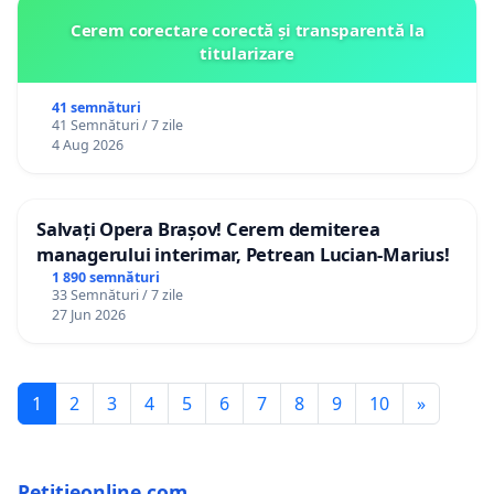
Cerem corectare corectă și transparentă la
titularizare
41 semnături
41 Semnături / 7 zile
4 Aug 2026
Salvați Opera Brașov! Cerem demiterea
managerului interimar, Petrean Lucian-Marius!
1 890 semnături
33 Semnături / 7 zile
27 Jun 2026
1
2
3
4
5
6
7
8
9
10
»
Petitieonline.com