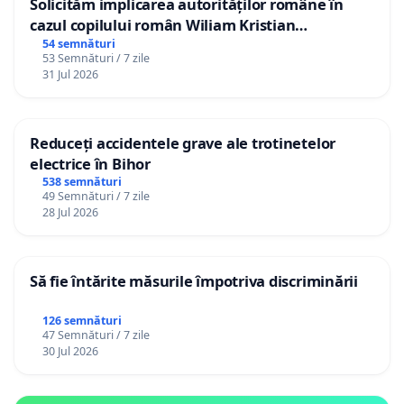
Solicităm implicarea autorităților române în
cazul copilului român Wiliam Kristian
Gheorghe, aflat în plasament în Danemarca de
54 semnături
53 Semnături / 7 zile
12 ani
31 Jul 2026
Reduceți accidentele grave ale trotinetelor
electrice în Bihor
538 semnături
49 Semnături / 7 zile
28 Jul 2026
Să fie întărite măsurile împotriva discriminării
126 semnături
47 Semnături / 7 zile
30 Jul 2026