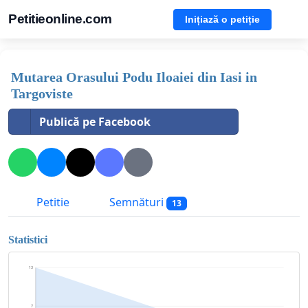
Petitieonline.com
Inițiază o petiție
Mutarea Orasului Podu Iloaiei din Iasi in
Targoviste
Publică pe Facebook
Petitie
Semnături
13
Statistici
13
7