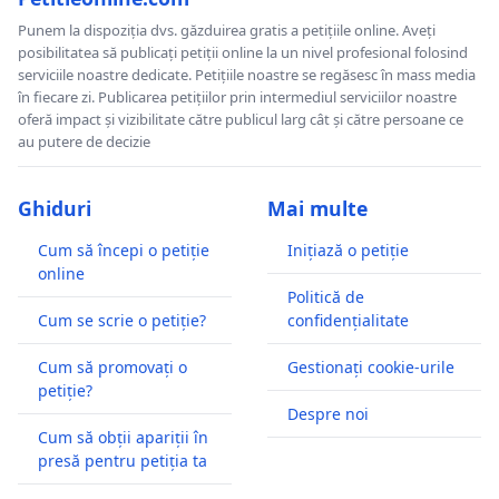
Punem la dispoziția dvs. găzduirea gratis a petițiile online. Aveți
posibilitatea să publicați petiții online la un nivel profesional folosind
serviciile noastre dedicate. Petițiile noastre se regăsesc în mass media
în fiecare zi. Publicarea petițiilor prin intermediul serviciilor noastre
oferă impact și vizibilitate către publicul larg cât și către persoane ce
au putere de decizie
Ghiduri
Mai multe
Cum să începi o petiție
Inițiază o petiție
online
Politică de
Cum se scrie o petiție?
confidențialitate
Cum să promovați o
Gestionați cookie-urile
petiție?
Despre noi
Cum să obții apariții în
presă pentru petiția ta