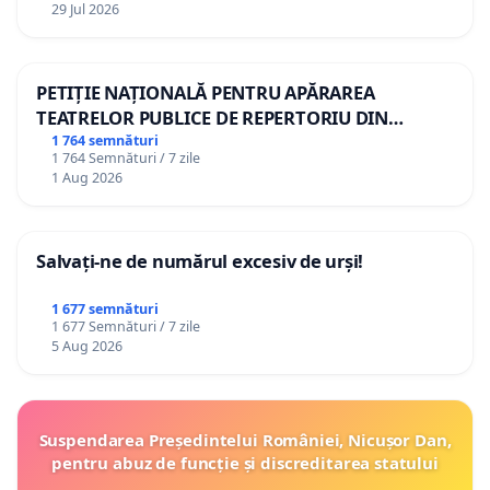
29 Jul 2026
PETIȚIE NAȚIONALĂ PENTRU APĂRAREA
TEATRELOR PUBLICE DE REPERTORIU DIN
ROMÂNIA
1 764 semnături
1 764 Semnături / 7 zile
1 Aug 2026
Salvați-ne de numărul excesiv de urși!
1 677 semnături
1 677 Semnături / 7 zile
5 Aug 2026
Suspendarea Președintelui României, Nicușor Dan,
pentru abuz de funcție și discreditarea statului