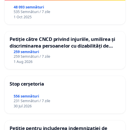
48 093 semnături
535 Semnături / 7 zile
1 Oct 2025
Petiție către CNCD privind injuriile, umilirea și
discriminarea persoanelor cu dizabilități de
către utilizatorul TikTok „Gorici”
259 semnături
259 Semnături / 7 zile
1 Aug 2026
Stop cerșetoria
556 semnături
231 Semnături / 7 zile
30 Jul 2026
Petiție pentru includerea indemnizației de