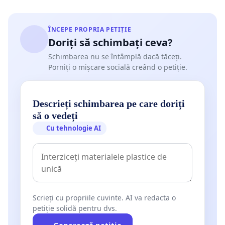
ÎNCEPE PROPRIA PETIȚIE
Doriți să schimbați ceva?
Schimbarea nu se întâmplă dacă tăceți.
Porniți o mișcare socială creând o petiție.
Descrieți schimbarea pe care doriți
să o vedeți
Cu tehnologie AI
Scrieți cu propriile cuvinte. AI va redacta o
petiție solidă pentru dvs.
Generează petiția