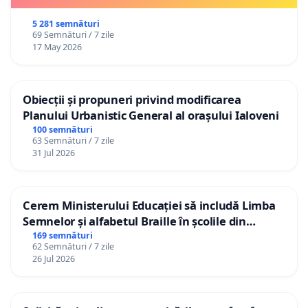
5 281 semnături
69 Semnături / 7 zile
17 May 2026
Obiecții și propuneri privind modificarea
Planului Urbanistic General al orașului Ialoveni
100 semnături
63 Semnături / 7 zile
31 Jul 2026
Cerem Ministerului Educației să includă Limba
Semnelor și alfabetul Braille în școlile din
Republica Moldova!
169 semnături
62 Semnături / 7 zile
26 Jul 2026