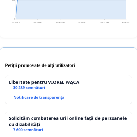
422
0
2025-08-19
2025-09-13
2025-10-09
2025-11-03
2025-11-29
2025-12-24
Petiții promovate de alți utilizatori
Libertate pentru VIOREL PAȘCA
30 289 semnături
Notificare de transparență
Solicităm combaterea urii online față de persoanele
cu dizabilități
7 600 semnături