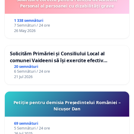
Personal al persoanei cu dizabilități grave
1 338 semnături
7 Semnături / 24 ore
26 May 2026
Solicităm Primăriei și Consiliului Local al
comunei Vaideeni să își exercite efectiv
atribuțiile legale și să reprezinte interesele
20 semnături
6 Semnături / 24 ore
cetățenilor în raport cu APAVIL S.A, operatorul
21 Jul 2026
serviciului de apă!
Petiție pentru demisia Președintelui României –
Nicușor Dan
69 semnături
5 Semnături / 24 ore
26 Jul 2025