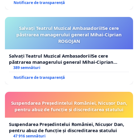
Notificare de transparență
Salvați Teatrul Muzical Ambasadorii!Se cere
păstrarea managerului general Mihai-Ciprian
ROGOJAN
Salvați Teatrul Muzical Ambasadorii!Se cere
păstrarea managerului general Mihai-Ciprian
ROGOJAN
389 semnături
Notificare de transparență
Suspendarea Președintelui României, Nicușor Dan,
pentru abuz de funcție și discreditarea statului
Suspendarea Președintelui României, Nicușor Dan,
pentru abuz de funcție și discreditarea statului
47 916 semnături