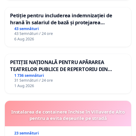
Petiție pentru includerea indemnizației de
hrană în salariul de bază și protejarea
gradațiilor de vechime pentru asistenții
43 semnături
43 Semnături / 24 ore
personali
6 Aug 2026
PETIȚIE NAȚIONALĂ PENTRU APĂRAREA
TEATRELOR PUBLICE DE REPERTORIU DIN
ROMÂNIA
1 736 semnături
31 Semnături / 24 ore
1 Aug 2026
Instalarea de containere închise în Villaverde Alto
pentru a evita deșeurile pe stradă
23 semnături