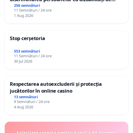
către utilizatorul TikTok „Gorici”
256 semnături
11 Semnături / 24 ore
1 Aug 2026
Stop cerșetoria
553 semnături
11 Semnături / 24 ore
30 Jul 2026
Respectarea autoexcluderii și protecția
jucătorilor în online casino
13 semnături
9 Semnături / 24 ore
4 Aug 2026
Salarizare corecta pentru Funcția de Asistent