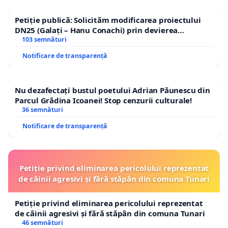
Petiție publică: Solicităm modificarea proiectului
DN25 (Galați – Hanu Conachi) prin devierea
traseului în afara localităților!
103 semnături
Notificare de transparență
Nu dezafectați bustul poetului Adrian Păunescu din
Parcul Grădina Icoanei! Stop cenzurii culturale!
36 semnături
Notificare de transparență
Petiție privind eliminarea pericolului reprezentat
de câinii agresivi și fără stăpân din comuna Tunari
Petiție privind eliminarea pericolului reprezentat
de câinii agresivi și fără stăpân din comuna Tunari
46 semnături