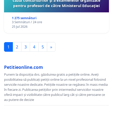
cazul concursurilor şi a examenelor organizate
pentru profesori de către Ministerul Educaţiei
1 275 semnături
3 Semnături / 24 ore
25 Jul 2026
1
2
3
4
5
»
Petitieonline.com
Punem la dispoziția dvs. găzduirea gratis a petițiile online. Aveți
posibilitatea să publicați petiții online la un nivel profesional folosind
serviciile noastre dedicate. Petițiile noastre se regăsesc în mass media
în fiecare zi. Publicarea petițiilor prin intermediul serviciilor noastre
oferă impact și vizibilitate către publicul larg cât și către persoane ce
au putere de decizie