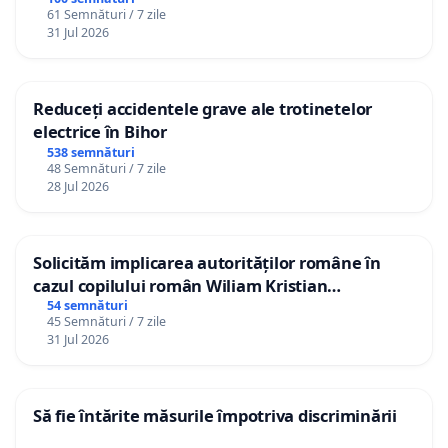
61 Semnături / 7 zile
31 Jul 2026
Reduceți accidentele grave ale trotinetelor
electrice în Bihor
538 semnături
48 Semnături / 7 zile
28 Jul 2026
Solicităm implicarea autorităților române în
cazul copilului român Wiliam Kristian
Gheorghe, aflat în plasament în Danemarca de
54 semnături
45 Semnături / 7 zile
12 ani
31 Jul 2026
Să fie întărite măsurile împotriva discriminării