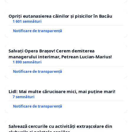
Opriți eutanasierea câinilor și pisicilor în Bacău
1 601 semnături
Notificare de transparență
Salvați Opera Brașov! Cerem demiterea
managerului interimar, Petrean Lucian-Marius!
1 890 semnături
Notificare de transparență
Lidl: Mai multe cărucioare mici, mai puține mari!
7 semnături
Notificare de transparență
Salvează cercurile cu activități extrașcolare din
cluburile și palatele copiilor