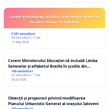
Cerem interzicerea utilizării trotinetelor electrice
de către minori în România
5 281 semnături
69 Semnături / 7 zile
17 May 2026
Cerem Ministerului Educației să includă Limba
Semnelor și alfabetul Braille în școlile din
Republica Moldova!
169 semnături
62 Semnături / 7 zile
26 Jul 2026
Obiecții și propuneri privind modificarea
Planului Urbanistic General al orașului Ialoveni
100 semnături