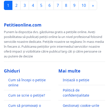
1
2
3
4
5
6
7
8
9
10
»
Petitieonline.com
Punem la dispoziția dvs. găzduirea gratis a petițiile online. Aveți
posibilitatea să publicați petiții online la un nivel profesional folosind
serviciile noastre dedicate. Petițiile noastre se regăsesc în mass media
în fiecare zi. Publicarea petițiilor prin intermediul serviciilor noastre
oferă impact și vizibilitate către publicul larg cât și către persoane ce
au putere de decizie
Ghiduri
Mai multe
Cum să începi o petiție
Inițiază o petiție
online
Politică de
Cum se scrie o petiție?
confidențialitate
Cum să promovați o
Gestionați cookie-urile