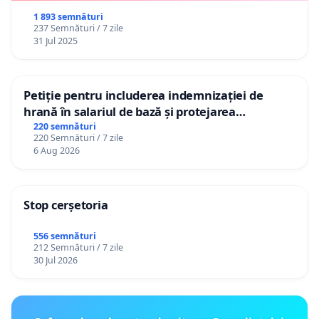
1 893 semnături
237 Semnături / 7 zile
31 Jul 2025
Petiție pentru includerea indemnizației de
hrană în salariul de bază și protejarea
gradațiilor de vechime pentru asistenții
220 semnături
220 Semnături / 7 zile
personali
6 Aug 2026
Stop cerșetoria
556 semnături
212 Semnături / 7 zile
30 Jul 2026