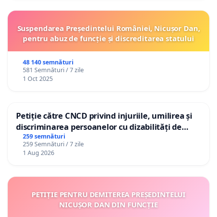
Suspendarea Președintelui României, Nicușor Dan,
pentru abuz de funcție și discreditarea statului
48 140 semnături
581 Semnături / 7 zile
1 Oct 2025
Petiție către CNCD privind injuriile, umilirea și
discriminarea persoanelor cu dizabilități de
către utilizatorul TikTok „Gorici”
259 semnături
259 Semnături / 7 zile
1 Aug 2026
PETIȚIE PENTRU DEMITEREA PREȘEDINTELUI
NICUȘOR DAN DIN FUNCȚIE