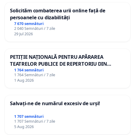
Solicităm combaterea urii online față de
persoanele cu dizabilități
7 670 semnături
2 040 Semnături / 7 zile
29 Jul 2026
PETIȚIE NAȚIONALĂ PENTRU APĂRAREA
TEATRELOR PUBLICE DE REPERTORIU DIN
ROMÂNIA
1 764 semnături
1 764 Semnături / 7 zile
1 Aug 2026
Salvați-ne de numărul excesiv de urși!
1 707 semnături
1 707 Semnături / 7 zile
5 Aug 2026