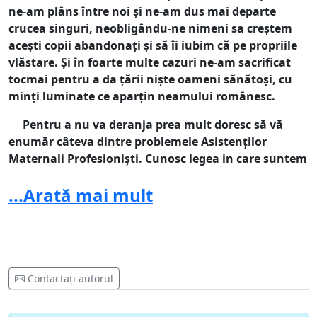
ne-am plâns între noi și ne-am dus mai departe
crucea singuri, neobligându-ne nimeni sa creștem
acești copii abandonați și să îi iubim că pe propriile
vlăstare. Și în foarte multe cazuri ne-am sacrificat
tocmai pentru a da țării niște oameni sănătoși, cu
minți luminate ce aparțin neamului românesc.
Pentru a nu va deranja prea mult doresc să vă
enumăr câteva dintre problemele Asistenților
Maternali Profesioniști. Cunosc legea in care suntem
încadrați, dar ne dorim un dialog social deschis, pe
...Arată mai mult
cale amiabilă și negociantă. Ne dorim niște salarii
decente, pentru orele de lucru efectuate non-stop.
Deși mulți ne vor acuza că lucrăm la domiciliu și ne
facem timpul după bunul plac, le reamintesc aici că
obligativitatea noastră față de acești copii este
dublă față de cea a propriilor copii. Mulți dintre noi
Contactați autorul
merg anual cu copiii în concedii pe cheltuiala
noastră, dar concediul este impropriu spus deoarece