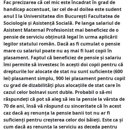
Fac precizarea că cel mic este încadrat în grad de
handicap accentuat, iar cel de-al doilea este sudent
anul I la Universitatea din București Facultatea de
Sociologie și Asistență Socială. Pe langa salariul de
Asistent Maternal Profesionist mai beneficiez de o
pensie de serviciu obținută legal în urma aplicării
legilor statului român. Dacă as fi cumulat o pensie
mare cu salariul poate nu aș mai fi luat copii în
plasament. Faptul că beneficiez de pensie și salariu
îmi permite să investesc în acești doi copii pentru că
drepturile lor alocate de stat nu sunt suficiente (600
lei) plasament simplu, 900 lei plasament pentru copil
cu grad de dizabilități plus alocațiile de stat care în
cazul celor bolnavi sunt duble. Probabil o să-mi
răspundeți că pot să aleg să ies la pensie la vârsta de
70 de ani, însă vă răspund cu sinceritate că în acest
caz dacă aș renunța la pensie banii tot nu ar fi
suficienți pentru creșterea celor doi băieți. Este ca și
cum dacă aș renunța la serviciu aș deceda pentru