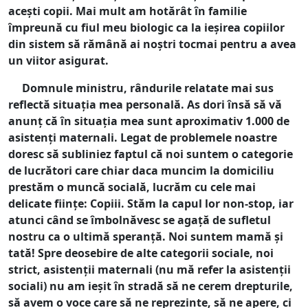
acești copii. Mai mult am hotărât în familie
împreună cu fiul meu biologic ca la ieșirea copiilor
din sistem să rămână ai noștri tocmai pentru a avea
un viitor asigurat.
Domnule ministru, rândurile relatate mai sus
reflectă situația mea personală. As dori însă să vă
anunț că în situația mea sunt aproximativ 1.000 de
asistenți maternali. Legat de problemele noastre
doresc să subliniez faptul că noi suntem o categorie
de lucrători care chiar daca muncim la domiciliu
prestăm o muncă socială, lucrăm cu cele mai
delicate ființe: Copiii. Stăm la capul lor non-stop, iar
atunci când se îmbolnăvesc se agață de sufletul
nostru ca o ultimă speranță. Noi suntem mamă și
tată! Spre deosebire de alte categorii sociale, noi
strict, asistenții maternali (nu mă refer la asistenții
sociali) nu am ieșit în stradă să ne cerem drepturile,
să avem o voce care să ne reprezinte, să ne apere, ci