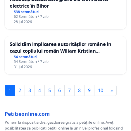
electrice în Bihor
538 semnături
62 Semnături / 7 zile
28 Jul 2026
Solicităm implicarea autorităților române în
cazul copilului român Wiliam Kristian
Gheorghe, aflat în plasament în Danemarca de
54 semnături
54 Semnături / 7 zile
12 ani
31 Jul 2026
1
2
3
4
5
6
7
8
9
10
»
Petitieonline.com
Punem la dispoziția dvs. găzduirea gratis a petițiile online. Aveți
posibilitatea să publicați petiții online la un nivel profesional folosind