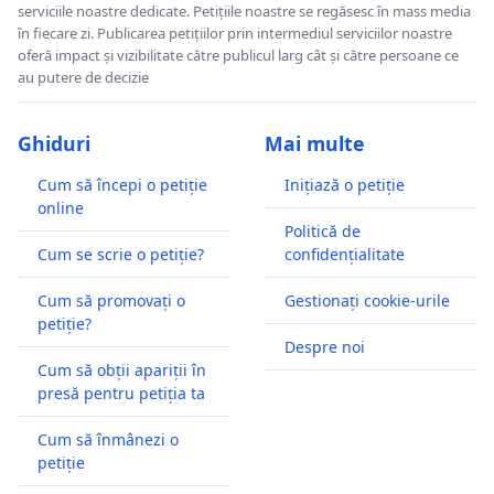
serviciile noastre dedicate. Petițiile noastre se regăsesc în mass media
în fiecare zi. Publicarea petițiilor prin intermediul serviciilor noastre
oferă impact și vizibilitate către publicul larg cât și către persoane ce
au putere de decizie
Ghiduri
Mai multe
Cum să începi o petiție
Inițiază o petiție
online
Politică de
Cum se scrie o petiție?
confidențialitate
Cum să promovați o
Gestionați cookie-urile
petiție?
Despre noi
Cum să obții apariții în
presă pentru petiția ta
Cum să înmânezi o
petiție