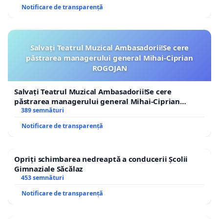
Notificare de transparență
Cu deosebit respect, Daniel Mușat Mureșanu!
Salvați Teatrul Muzical Ambasadorii!Se cere
păstrarea managerului general Mihai-Ciprian
ROGOJAN
Salvați Teatrul Muzical Ambasadorii!Se cere
păstrarea managerului general Mihai-Ciprian
ROGOJAN
389 semnături
Notificare de transparență
Opriți schimbarea nedreaptă a conducerii Școlii
Gimnaziale Săcălaz
453 semnături
Notificare de transparență