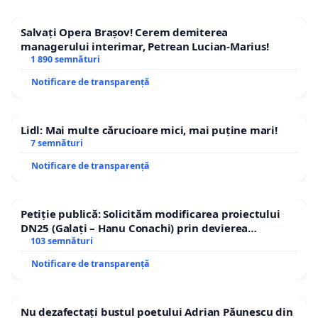
Salvați Opera Brașov! Cerem demiterea
managerului interimar, Petrean Lucian-Marius!
1 890 semnături
Notificare de transparență
Lidl: Mai multe cărucioare mici, mai puține mari!
7 semnături
Notificare de transparență
Petiție publică: Solicităm modificarea proiectului
DN25 (Galați – Hanu Conachi) prin devierea
traseului în afara localităților!
103 semnături
Notificare de transparență
Nu dezafectați bustul poetului Adrian Păunescu din