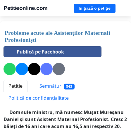
Petitieonline.com
Inițiază o petiție
Probleme acute ale Asistenților Maternali
Profesioniști
Publică pe Facebook
Petitie
Semnături
843
Politică de confidențialitate
Domnule ministru, mă numesc Mușat Mureșanu
Daniel și sunt Asistent Maternal Profesionist. Cresc 2
băieți de 16 ani care acum au 16,5 ani respectiv 20.