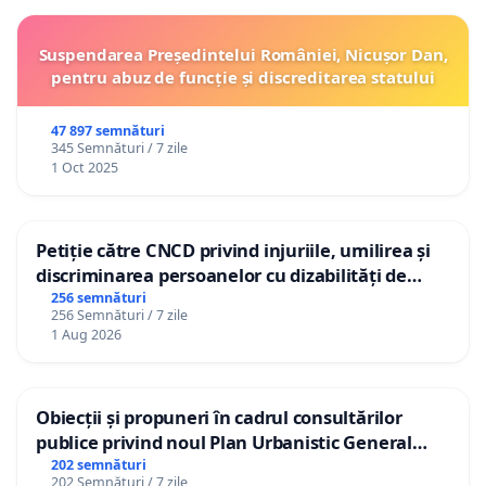
Suspendarea Președintelui României, Nicușor Dan,
pentru abuz de funcție și discreditarea statului
47 897 semnături
345 Semnături / 7 zile
1 Oct 2025
Petiție către CNCD privind injuriile, umilirea și
discriminarea persoanelor cu dizabilități de
către utilizatorul TikTok „Gorici”
256 semnături
256 Semnături / 7 zile
1 Aug 2026
Obiecții și propuneri în cadrul consultărilor
publice privind noul Plan Urbanistic General
(PUG) Ialoveni
202 semnături
202 Semnături / 7 zile