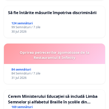
Să fie întărite măsurile împotriva discriminării
124 semnături
99 Semnături / 7 zile
30 Jul 2026
Oprirea petrecerilor zgomotoase de la
Restaurantul 8 Infinity
84 semnături
84 Semnături / 7 zile
31 Jul 2026
Cerem Ministerului Educației să includă Limba
Semnelor și alfabetul Braille în școlile din
Republica Moldova!
169 semnături