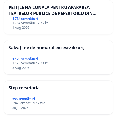
PETIȚIE NAȚIONALĂ PENTRU APĂRAREA
TEATRELOR PUBLICE DE REPERTORIU DIN
ROMÂNIA
1 734 semnături
1 734 Semnături / 7 zile
1 Aug 2026
Salvați-ne de numărul excesiv de urși!
1 179 semnături
1 179 Semnături / 7 zile
5 Aug 2026
Stop cerșetoria
553 semnături
394 Semnături / 7 zile
30 Jul 2026