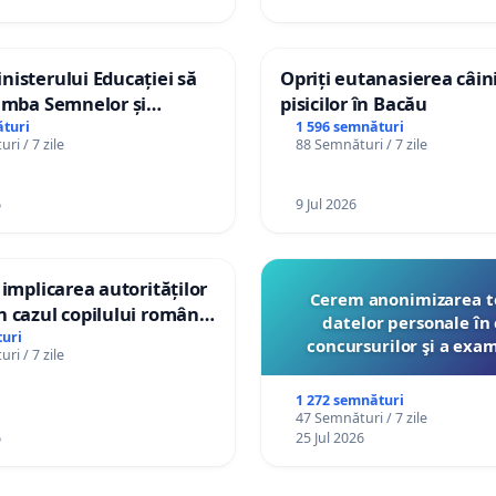
isterului Educației să
Opriți eutanasierea câini
imba Semnelor și
pisicilor în Bacău
Braille în școlile din
turi
1 596 semnături
ri / 7 zile
88 Semnături / 7 zile
a Moldova!
6
9 Jul 2026
 implicarea autorităților
Cerem anonimizarea t
 cazul copilului român
datelor personale în 
istian Gheorghe, aflat în
uri
concursurilor şi a exa
ri / 7 zile
t în Danemarca de 12
organizate pentru prof
către Ministerul Educ
1 272 semnături
47 Semnături / 7 zile
6
25 Jul 2026