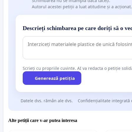
Schimbarea nu se întâmplă dacă tăceți.
Autorul acestei petiții a luat atitudine și a acționat.
Descrieți schimbarea pe care doriți să o ve
Scrieți cu propriile cuvinte. AI va redacta o petiție soli
Generează petiția
Datele dvs. rămân ale dvs.
Confidențialitate integrată 
Alte petiții care v-ar putea interesa