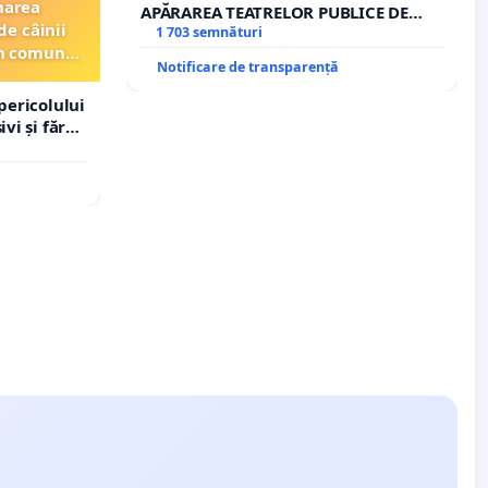
narea
APĂRAREA TEATRELOR PUBLICE DE
de câinii
REPERTORIU DIN ROMÂNIA
1 703 semnături
din comuna
Notificare de transparență
pericolului
vi și fără