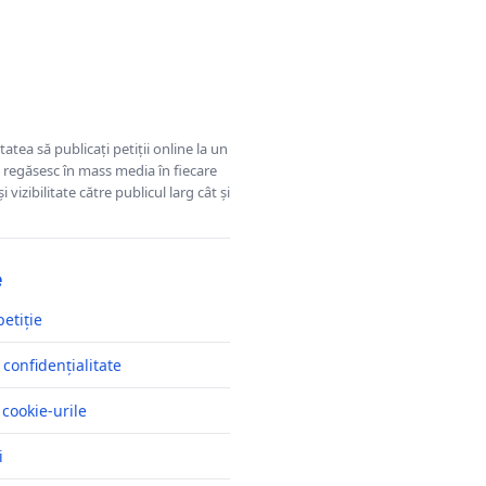
tatea să publicați petiții online la un
se regăsesc în mass media în fiecare
 vizibilitate către publicul larg cât și
e
petiție
 confidențialitate
 cookie-urile
i