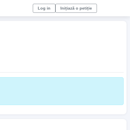
Log in
Inițiază o petiție