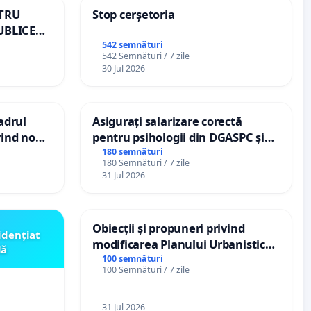
NTRU
Stop cerșetoria
UBLICE
MÂNIA
542 semnături
542 Semnături / 7 zile
30 Jul 2026
cadrul
Asigurați salarizare corectă
vind noul
pentru psihologii din DGASPC și
(PUG)
spitale
180 semnături
180 Semnături / 7 zile
31 Jul 2026
Obiecții și propuneri privind
idențiat
modificarea Planului Urbanistic
lă
General al orașului Ialoveni
100 semnături
100 Semnături / 7 zile
31 Jul 2026