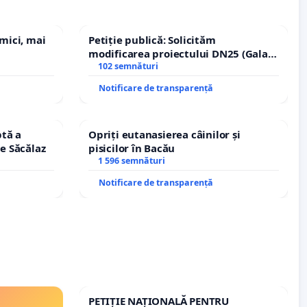
 mici, mai
Petiție publică: Solicităm
modificarea proiectului DN25 (Galați
– Hanu Conachi) prin devierea
102 semnături
traseului în afara localităților!
Notificare de transparență
tă a
Opriți eutanasierea câinilor și
le Săcălaz
pisicilor în Bacău
1 596 semnături
Notificare de transparență
PETIȚIE NAȚIONALĂ PENTRU