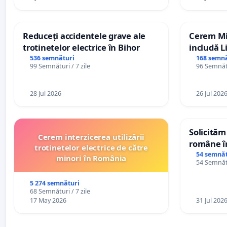
Reduceți accidentele grave ale
Cerem Min
trotinetelor electrice în Bihor
includă L
alfabetul 
536 semnături
168 semnă
99 Semnături / 7 zile
96 Semnătu
Republic
28 Jul 2026
26 Jul 202
Solicităm
Cerem interzicerea utilizării
române în
trotinetelor electrice de către
Wiliam Kr
54 semnăt
minori în România
54 Semnătu
plasamen
ani
5 274 semnături
68 Semnături / 7 zile
17 May 2026
31 Jul 202