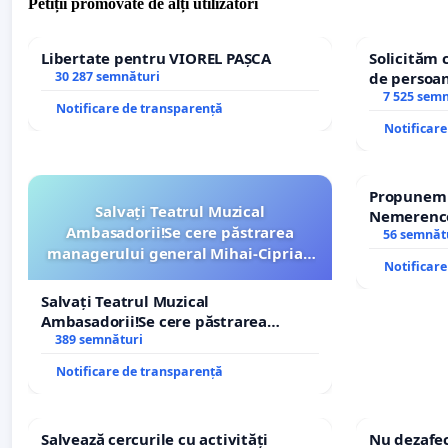
Petiții promovate de alți utilizatori
Libertate pentru VIOREL PAȘCA
Solicităm 
30 287 semnături
de persoan
7 525 sem
Notificare de transparență
Notificar
Propunem r
Salvați Teatrul Muzical
Nemerenco 
Ambasadorii!Se cere păstrarea
Sanatatii
56 semnăt
managerului general Mihai-Ciprian
Notificar
ROGOJAN
Salvați Teatrul Muzical
Ambasadorii!Se cere păstrarea
managerului general Mihai-Ciprian
389 semnături
ROGOJAN
Notificare de transparență
Salvează cercurile cu activități
Nu dezafec