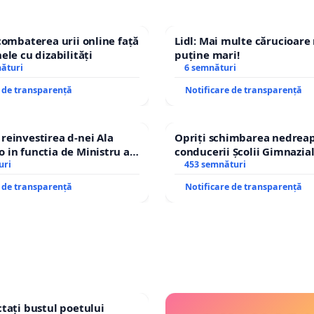
combaterea urii online față
Lidl: Mai multe cărucioare
ele cu dizabilități
puține mari!
nături
6 semnături
e de transparență
Notificare de transparență
einvestirea d-nei Ala
Opriți schimbarea nedreap
in functia de Ministru al
conducerii Școlii Gimnazia
uri
453 semnături
e de transparență
Notificare de transparență
tați bustul poetului