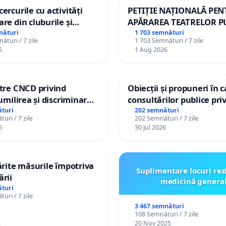
ercurile cu activități
PETIȚIE NAȚIONALĂ PE
are din cluburile și
APĂRAREA TEATRELOR P
opiilor
DE REPERTORIU DIN RO
nături
1 703 semnături
ături / 7 zile
1 703 Semnături / 7 zile
6
1 Aug 2026
ătre CNCD privind
Obiecții și propuneri în 
 umilirea și discriminarea
consultărilor publice pri
or cu dizabilități de
Plan Urbanistic General 
turi
202 semnături
uri / 7 zile
202 Semnături / 7 zile
izatorul TikTok „Gorici”
Ialoveni
6
30 Jul 2026
tărite măsurile împotriva
Suplimentare locuri rez
ării
medicină genera
turi
uri / 7 zile
3 467 semnături
108 Semnături / 7 zile
6
20 Nov 2025