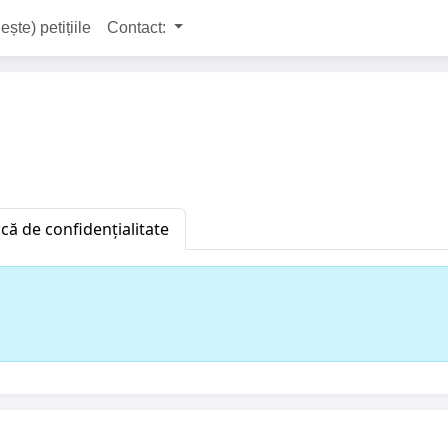
ește) petițiile
Contact:
ică de confidențialitate