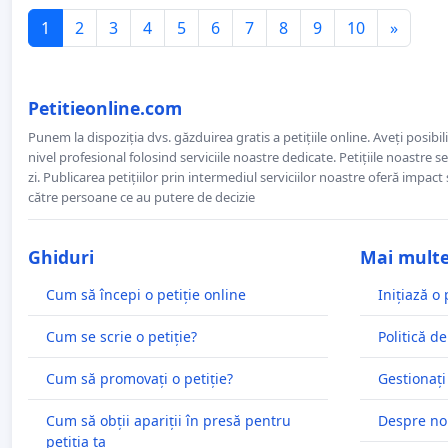
1
2
3
4
5
6
7
8
9
10
»
Petitieonline.com
Punem la dispoziția dvs. găzduirea gratis a petițiile online. Aveți posibili
nivel profesional folosind serviciile noastre dedicate. Petițiile noastre 
zi. Publicarea petițiilor prin intermediul serviciilor noastre oferă impact și
către persoane ce au putere de decizie
Ghiduri
Mai mult
Cum să începi o petiție online
Inițiază o 
Cum se scrie o petiție?
Politică de
Cum să promovați o petiție?
Gestionați
Cum să obții apariții în presă pentru
Despre no
petiția ta