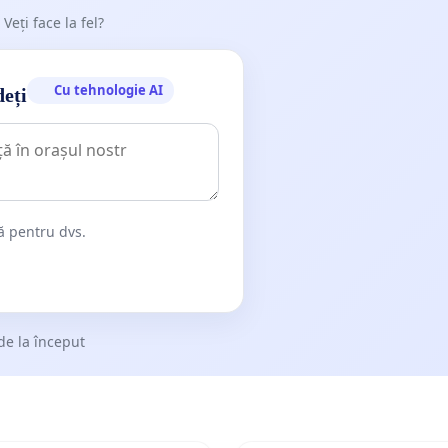
 Veți face la fel?
Cu tehnologie AI
deți
dă pentru dvs.
de la început