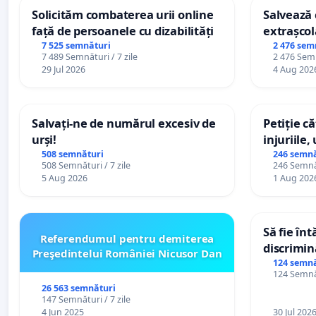
Solicităm combaterea urii online
Salvează c
față de persoanele cu dizabilități
extrașcol
palatele c
7 525 semnături
2 476 sem
7 489 Semnături / 7 zile
2 476 Semn
29 Jul 2026
4 Aug 202
Salvați-ne de numărul excesiv de
Petiție c
urși!
injuriile,
persoanel
508 semnături
246 semnă
508 Semnături / 7 zile
246 Semnăt
către util
5 Aug 2026
1 Aug 202
Să fie în
Referendumul pentru demiterea
discrimin
Preşedintelui României Nicusor Dan
124 semnă
124 Semnăt
26 563 semnături
147 Semnături / 7 zile
4 Jun 2025
30 Jul 202