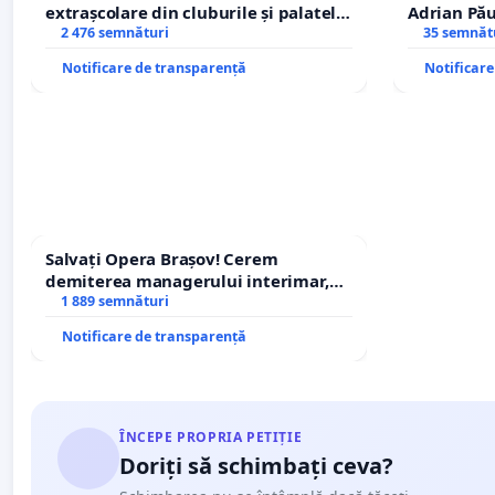
extrașcolare din cluburile și palatele
Adrian Pău
copiilor
2 476 semnături
Icoanei! St
35 semnăt
Notificare de transparență
Notificar
Salvați Opera Brașov! Cerem
demiterea managerului interimar,
Petrean Lucian-Marius!
1 889 semnături
Notificare de transparență
ÎNCEPE PROPRIA PETIȚIE
Doriți să schimbați ceva?