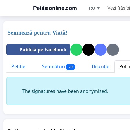
Petitieonline.com
Vezi (răsfoi
RO ▼
Semnează pentru Viață!
Publică pe Facebook
Petitie
Semnături
Discuție
Polit
20
The signatures have been anonymized.