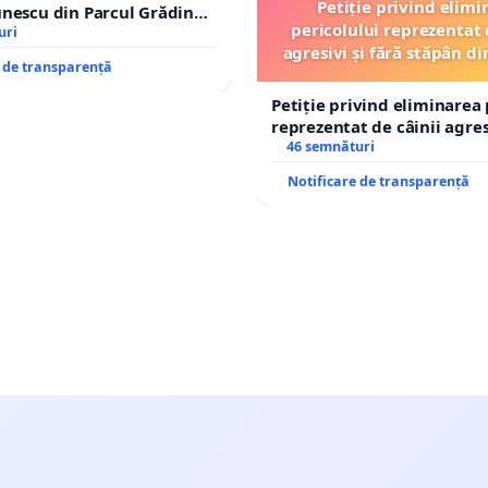
Petiție privind elimi
nescu din Parcul Grădina
pericolului reprezentat 
op cenzurii culturale!
uri
agresivi și fără stăpân 
e de transparență
Tunari
Petiție privind eliminarea 
reprezentat de câinii agresi
stăpân din comuna Tunari
46 semnături
Notificare de transparență