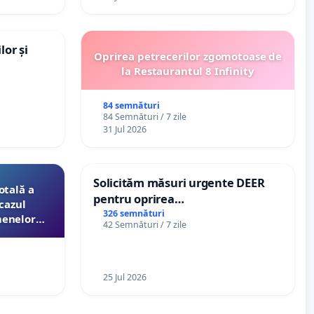
lor și
Oprirea petrecerilor zgomotoase de
la Restaurantul 8 Infinity
84 semnături
84 Semnături / 7 zile
31 Jul 2026
Solicităm măsuri urgente DEER
otală a
pentru oprirea
cazul
microîntreruperilor bruște și
326 semnături
menelor
42 Semnături / 7 zile
zilnice de curent în Sâncraiu de
esori de
Mureș și Nazna
aţiei
25 Jul 2026