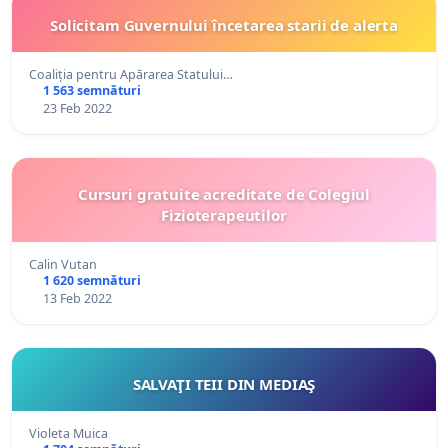
Solicitam Guvernului încetarea starii de alerta
Coaliția pentru Apărarea Statului…
1 563 semnături
23 Feb 2022
Cursuri gratuite acreditate de Colegiul
Fizioterapeutilor
Calin Vutan
1 620 semnături
13 Feb 2022
SALVAŢI TEII DIN MEDIAŞ
Violeta Muica