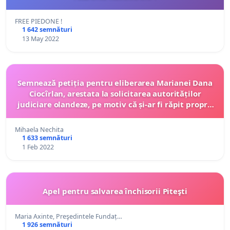
FREE PIEDONE !
1 642 semnături
13 May 2022
Semnează petiția pentru eliberarea Marianei Dana
Ciocîrlan, arestata la solicitarea autorităților
judiciare olandeze, pe motiv că și-ar fi răpit proprii
copii
Mihaela Nechita
1 633 semnături
1 Feb 2022
Apel pentru salvarea închisorii Piteşti
Maria Axinte, Preşedintele Fundaț…
1 926 semnături