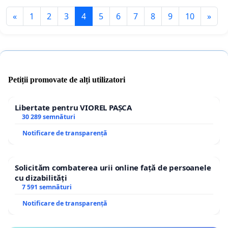
«
1
2
3
4
5
6
7
8
9
10
»
Petiții promovate de alți utilizatori
Libertate pentru VIOREL PAȘCA
30 289 semnături
Notificare de transparență
Solicităm combaterea urii online față de persoanele
cu dizabilități
7 591 semnături
Notificare de transparență