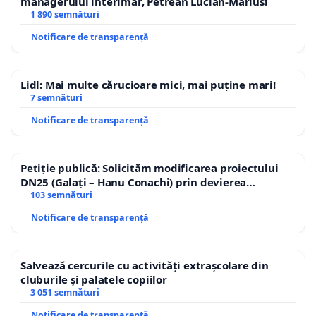
managerului interimar, Petrean Lucian-Marius!
1 890 semnături
Notificare de transparență
Lidl: Mai multe cărucioare mici, mai puține mari!
7 semnături
Notificare de transparență
Petiție publică: Solicităm modificarea proiectului
DN25 (Galați – Hanu Conachi) prin devierea
traseului în afara localităților!
103 semnături
Notificare de transparență
Salvează cercurile cu activități extrașcolare din
cluburile și palatele copiilor
3 051 semnături
Notificare de transparență