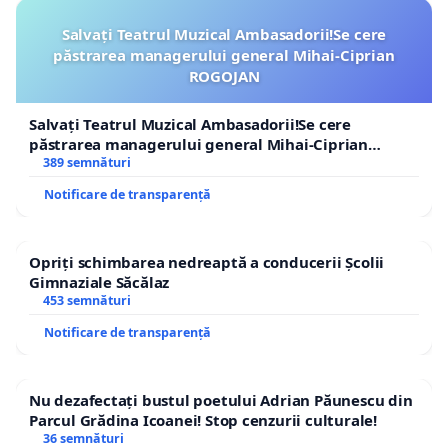
Salvați Teatrul Muzical Ambasadorii!Se cere
păstrarea managerului general Mihai-Ciprian
ROGOJAN
Salvați Teatrul Muzical Ambasadorii!Se cere
păstrarea managerului general Mihai-Ciprian
ROGOJAN
389 semnături
Notificare de transparență
Opriți schimbarea nedreaptă a conducerii Școlii
Gimnaziale Săcălaz
453 semnături
Notificare de transparență
Nu dezafectați bustul poetului Adrian Păunescu din
Parcul Grădina Icoanei! Stop cenzurii culturale!
36 semnături