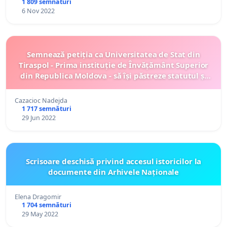
1 809 semnături
6 Nov 2022
Semnează petiția ca Universitatea de Stat din
Tiraspol - Prima instituție de Învățământ Superior
din Republica Moldova - să își păstreze statutul și
identitatea.
Cazacioc Nadejda
1 717 semnături
29 Jun 2022
Scrisoare deschisă privind accesul istoricilor la
documente din Arhivele Naționale
Elena Dragomir
1 704 semnături
29 May 2022