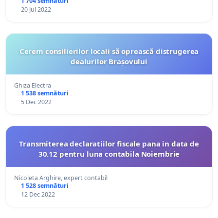
1 704 semnături
20 Jul 2022
Cerem consilierilor locali să oprească distrugerea
dealurilor Brașovului
Ghiza Electra
1 538 semnături
5 Dec 2022
Transmiterea declaratiilor fiscale pana in data de
30.12 pentru luna contabila Noiembrie
Nicoleta Arghire, expert contabil
1 528 semnături
12 Dec 2022