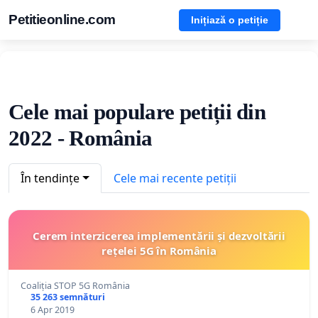
Petitieonline.com
Inițiază o petiție
Cele mai populare petiții din
2022 - România
În tendințe
Cele mai recente petiții
Cerem interzicerea implementării și dezvoltării
rețelei 5G în România
Coaliția STOP 5G România
35 263 semnături
6 Apr 2019