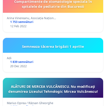
Compartimente de stomatologie speciala în
spitalele de pediatrie din Bucuresti
Arina Vinereanu, Asociația Națion…
1 753 semnături
12 Feb 2022
Semneaza tăcerea brigăzii 1 aprilie
Adi
1 839 semnături
20 Dec 2022
ALĂTURI DE MIRCEA VULCĂNESCU. Nu modificaţi
denumirea Liceului Tehnologic Mircea Vulcănescu!
Marius Oprea / Răzvan Gheorghe