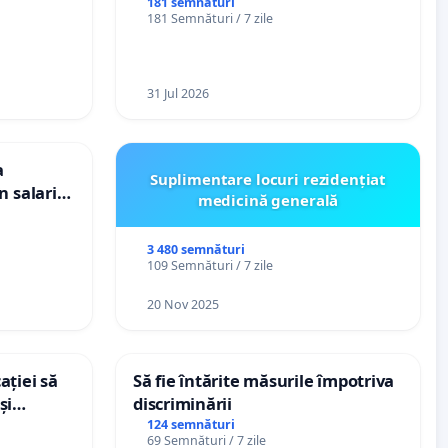
ți de
spitale
181 semnături
181 Semnături / 7 zile
„Gorici”
31 Jul 2026
a
Suplimentare locuri rezidențiat
n salariul
medicină generală
dațiilor
nții
3 480 semnături
109 Semnături / 7 zile
20 Nov 2025
ației să
Să fie întărite măsurile împotriva
și
discriminării
e din
124 semnături
69 Semnături / 7 zile