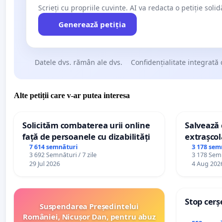
Scrieți cu propriile cuvinte. AI va redacta o petiție soli
Generează petiția
Datele dvs. rămân ale dvs.
Confidențialitate integrată 
Alte petiții care v-ar putea interesa
Solicităm combaterea urii online
Salvează c
față de persoanele cu dizabilități
extrașcol
palatele c
7 614 semnături
3 178 sem
3 692 Semnături / 7 zile
3 178 Semn
29 Jul 2026
4 Aug 202
Stop cerș
Suspendarea Președintelui
României, Nicușor Dan, pentru abuz