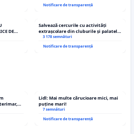
ROGOJAN
Notificare de transparență
U
Salvează cercurile cu activități
ICE DE
extrașcolare din cluburile și palatele
A
copiilor
3 178 semnături
Notificare de transparență
em
Lidl: Mai multe cărucioare mici, mai
terimar,
puține mari!
7 semnături
Notificare de transparență