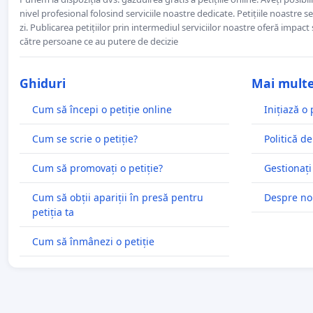
nivel profesional folosind serviciile noastre dedicate. Petițiile noastre 
zi. Publicarea petițiilor prin intermediul serviciilor noastre oferă impact și
către persoane ce au putere de decizie
Ghiduri
Mai mult
Cum să începi o petiție online
Inițiază o 
Cum se scrie o petiție?
Politică de
Cum să promovați o petiție?
Gestionați
Cum să obții apariții în presă pentru
Despre no
petiția ta
Cum să înmânezi o petiție