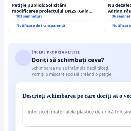
Petiție publică: Solicităm
Nu dezafec
modificarea proiectului DN25 (Galați
Adrian Pău
– Hanu Conachi) prin devierea
103 semnături
Icoanei! St
36 semnăt
traseului în afara localităților!
Notificare de transparență
Notificar
ÎNCEPE PROPRIA PETIȚIE
Doriți să schimbați ceva?
Schimbarea nu se întâmplă dacă tăceți.
Porniți o mișcare socială creând o petiție.
Descrieți schimbarea pe care doriți să o ve