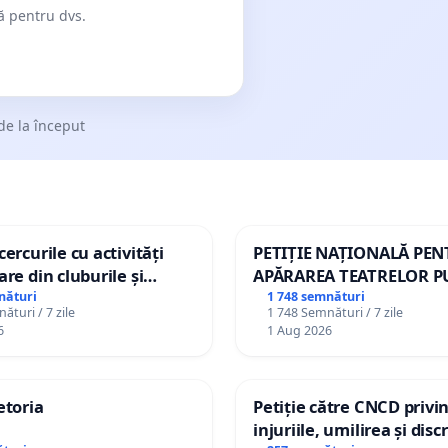
dă pentru dvs.
de la început
ercurile cu activități
PETIȚIE NAȚIONALĂ PE
are din cluburile și
APĂRAREA TEATRELOR P
opiilor
DE REPERTORIU DIN RO
nături
1 748 semnături
ături / 7 zile
1 748 Semnături / 7 zile
6
1 Aug 2026
etoria
Petiție către CNCD privi
injuriile, umilirea și dis