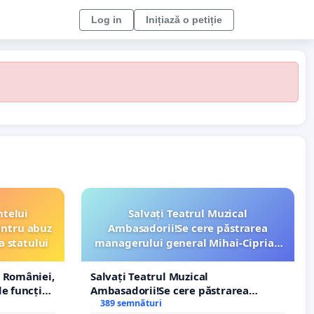
Log in
Inițiază o petiție
ntelui
Salvați Teatrul Muzical
entru abuz
Ambasadorii!Se cere păstrarea
a statului
managerului general Mihai-Ciprian
ROGOJAN
 României,
Salvați Teatrul Muzical
e funcție
Ambasadorii!Se cere păstrarea
managerului general Mihai-Ciprian
389 semnături