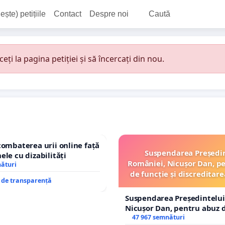
ește) petițiile
Contact
Despre noi
Caută
i la pagina petiției și să încercați din nou.
combaterea urii online față
Suspendarea Președi
ele cu dizabilități
României, Nicușor Dan, p
nături
de funcție și discreditare
e de transparență
Suspendarea Președintelui
Nicușor Dan, pentru abuz d
și discreditarea statului
47 967 semnături