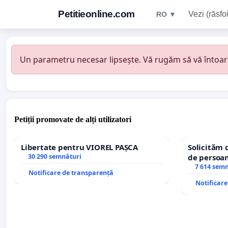
Petitieonline.com
Vezi (răsfoi
RO ▼
Un parametru necesar lipsește. Vă rugăm să vă întoarceț
Petiții promovate de alți utilizatori
Libertate pentru VIOREL PAȘCA
Solicităm 
30 290 semnături
de persoan
7 614 sem
Notificare de transparență
Notificar