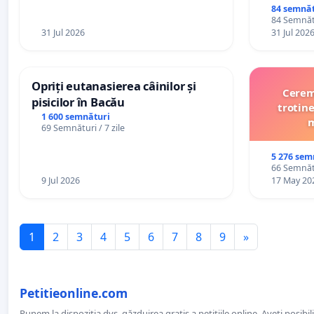
84 semnăt
84 Semnătu
31 Jul 2026
31 Jul 202
Opriți eutanasierea câinilor și
Cerem 
pisicilor în Bacău
trotine
1 600 semnături
m
69 Semnături / 7 zile
5 276 sem
66 Semnătu
9 Jul 2026
17 May 20
1
2
3
4
5
6
7
8
9
»
Petitieonline.com
Punem la dispoziția dvs. găzduirea gratis a petițiile online. Aveți posibili