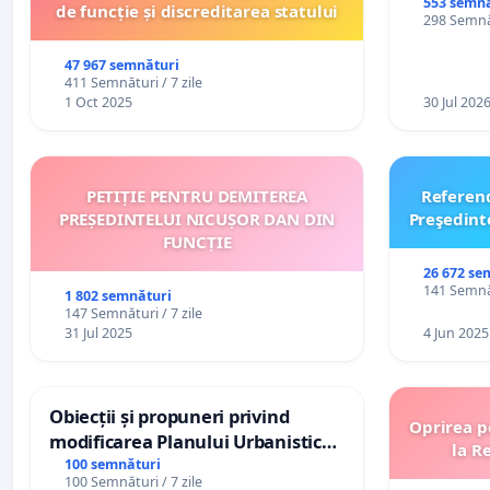
553 semnă
de funcție și discreditarea statului
298 Semnăt
47 967 semnături
411 Semnături / 7 zile
1 Oct 2025
30 Jul 202
PETIȚIE PENTRU DEMITEREA
Referen
PREȘEDINTELUI NICUȘOR DAN DIN
Preşedint
FUNCȚIE
26 672 se
141 Semnăt
1 802 semnături
147 Semnături / 7 zile
31 Jul 2025
4 Jun 2025
Obiecții și propuneri privind
Oprirea p
modificarea Planului Urbanistic
la R
General al orașului Ialoveni
100 semnături
100 Semnături / 7 zile