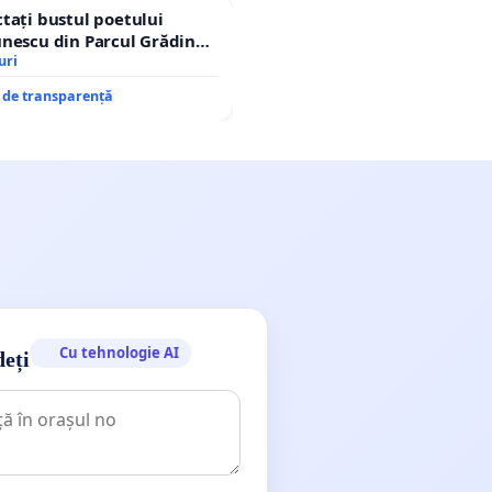
tați bustul poetului
nescu din Parcul Grădina
op cenzurii culturale!
uri
e de transparență
Cu tehnologie AI
deți