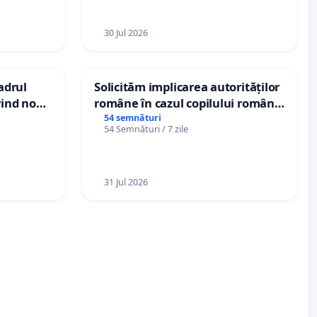
30 Jul 2026
cadrul
Solicităm implicarea autorităților
vind noul
române în cazul copilului român
(PUG)
Wiliam Kristian Gheorghe, aflat în
54 semnături
54 Semnături / 7 zile
plasament în Danemarca de 12
ani
31 Jul 2026