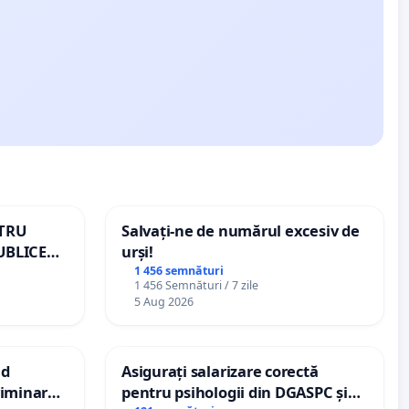
NTRU
Salvați-ne de numărul excesiv de
UBLICE
urși!
MÂNIA
1 456 semnături
1 456 Semnături / 7 zile
5 Aug 2026
nd
Asigurați salarizare corectă
criminarea
pentru psihologii din DGASPC și