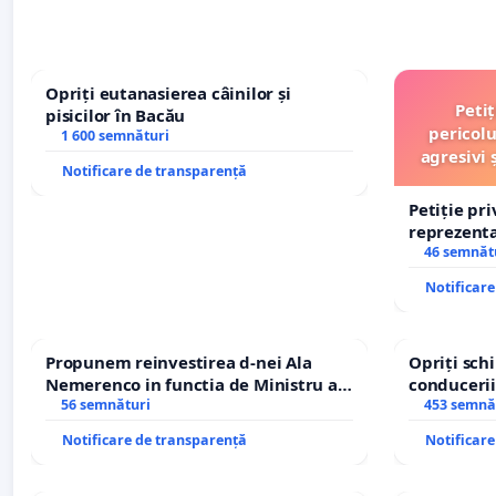
Opriți eutanasierea câinilor și
Peti
pisicilor în Bacău
pericolu
1 600 semnături
agresivi 
Notificare de transparență
Petiție pr
reprezentat
stăpân di
46 semnăt
Notificar
Propunem reinvestirea d-nei Ala
Opriți sc
Nemerenco in functia de Ministru al
conducerii
Sanatatii
56 semnături
453 semnă
Notificare de transparență
Notificar