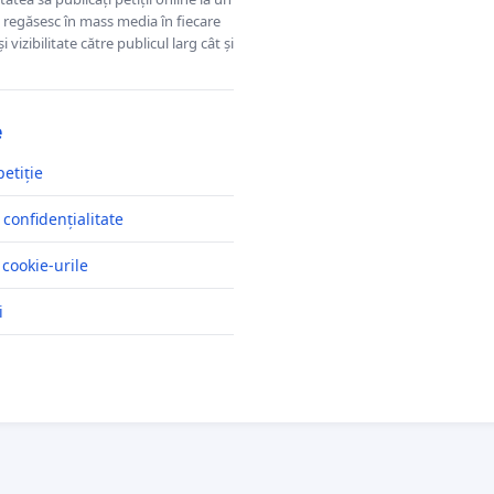
se regăsesc în mass media în fiecare
 vizibilitate către publicul larg cât și
e
petiție
 confidențialitate
 cookie-urile
i