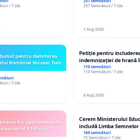
persoanelor cu dizabilită
turi
257 semnături
uri / 7 zile
257 Semnături / 7 zile
către utilizatorul TikTok 
6
1 Aug 2026
Petiție pentru includere
dumul pentru demiterea
indemnizației de hrană î
elui României Nicusor Dan
de bază și protejarea gra
110 semnături
110 Semnături / 7 zile
de vechime pentru asiste
mnături
personali
uri / 7 zile
6 Aug 2026
Cerem Ministerului Educ
etrecerilor zgomotoase de
includă Limba Semnelor 
estaurantul 8 Infinity
alfabetul Braille în școlil
169 semnături
75 Semnături / 7 zile