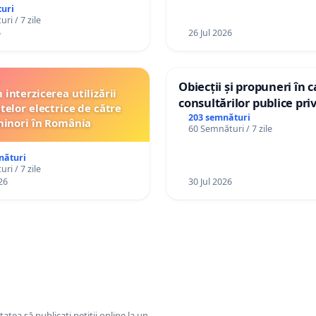
Republica Moldova!
uri
ri / 7 zile
6
26 Jul 2026
Obiecții și propuneri în 
interzicerea utilizării
consultărilor publice pri
telor electrice de către
Plan Urbanistic General 
203 semnături
inori în România
60 Semnături / 7 zile
Ialoveni
nături
ri / 7 zile
26
30 Jul 2026
tatea să publicați petiții online la un