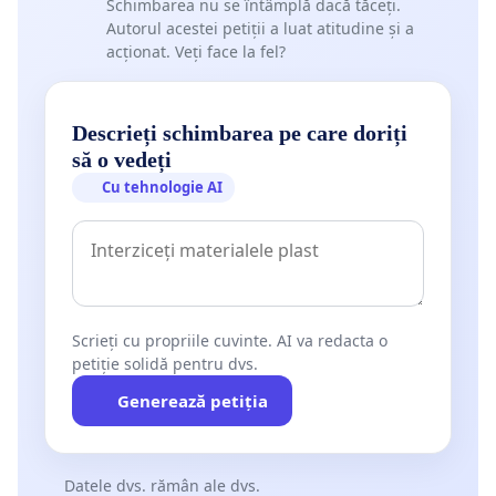
- modernizarea spațiilor publice;
Schimbarea nu se întâmplă dacă tăceți.
Autorul acestei petiții a luat atitudine și a
acționat. Veți face la fel?
- sprijinirea activităților culturale locale;
- programe educaționale pentru copii și tineri;
Descrieți schimbarea pe care doriți
- sprijinirea adăposturilor și programelor de
să o vedeți
protecție a animalelor;
Cu tehnologie AI
- amenajarea spațiilor verzi;
- proiecte de infrastructură și servicii publice.
Un spectacol de artificii produce un efect de câteva
Scrieți cu propriile cuvinte. AI va redacta o
minute, în timp ce investițiile comunitare pot aduce
petiție solidă pentru dvs.
beneficii reale și pe termen lung. 5 minute de
Generează petiția
artificii nu valorează stresul animalelor și banii
comunității. Alba Iulia poate sărbători mai
inteligent
Datele dvs. rămân ale dvs.