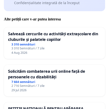
Confidențialitate integrată de la început
5. Alternative moderne și sustenabile
Tot mai multe orașe aleg să reducă sau să elimine
Alte petiții care v-ar putea interesa
artificiile tradiționale și adoptă soluții mai
prietenoase cu comunitatea:
Salvează cercurile cu activități extrașcolare din
cluburile și palatele copiilor
- spectacole cu drone;
3 310 semnături
3 310 Semnături / 7 zile
4 Aug 2026
- videomapping;
- spectacole de lumini;
Solicităm combaterea urii online față de
- proiecții arhitecturale;
persoanele cu dizabilități
7 664 semnături
- evenimente culturale și artistice.
2 716 Semnături / 7 zile
29 Jul 2026
Solicităm analizarea unor alternative moderne și
mai putin invazive, urmând ca alegerea solutților și
PETIȚIE NAȚIONALĂ PENTRU APĂRAREA