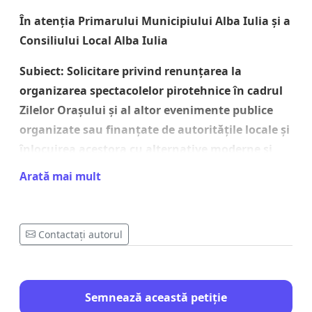
În atenția Primarului Municipiului Alba Iulia și a
Consiliului Local Alba Iulia
Subiect: Solicitare privind renunțarea la
organizarea spectacolelor pirotehnice în cadrul
Zilelor Orașului și al altor evenimente publice
organizate sau finanțate de autoritățile locale și
înlocuirea acestora cu alternative moderne și
responsabile
Arată mai mult
Subsemnații, cetățeni ai Municipiului Alba Iulia și
susținători ai unei dezvoltări urbane responsabile,
Contactați autorul
vă adresăm prezenta petiție prin care solicităm
renunțarea la organizarea focurilor de artificii în
cadrul Zilelor Orașului și al altor evenimente
publice organizate sau finanțate de autoritățile
Semnează această petiție