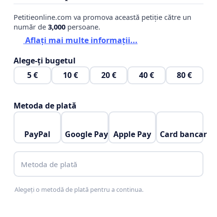
suferință sau stres inutil. În practică, zgomotele
Petitieonline.com va promova această petiție către un
puternice generate de artificii produc efecte
număr de
3,000
persoane.
semnificative -asupra animalelor de companie și
Aflați mai multe informații...
asupra faunei urbane:
Alege-ți bugetul
- episoade severe de panică și anxietate;
5 €
10 €
20 €
40 €
80 €
- tentative de fugă și dezorientare;
Metoda de plată
- accidente și traumatisme;
- agravarea afecțiunilor cardiace și
PayPal
Google Pay
Apple Pay
Card bancar
neurologice;
Metoda de plată
- perturbarea comportamentului păsărilor și a
altor animale sălbatice.
Alegeți o metodă de plată pentru a continua.
În fiecare an sunt raportate situații în care animale
de companie dispar sau se rănesc în timpul