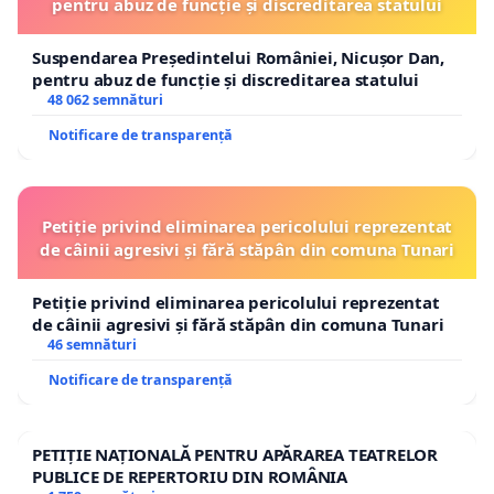
pentru abuz de funcție și discreditarea statului
- persoane aflate în spectrul autismului;
Suspendarea Președintelui României, Nicușor Dan,
- persoane cu afecțiuni neurologice sau
pentru abuz de funcție și discreditarea statului
48 062 semnături
cardiovasculare.
Notificare de transparență
Evenimentele cu explozii sonore puternice pot
produce disconfort, tulburări ale somnului și
episoade de stres accentuat. În plus, materialele
Petiție privind eliminarea pericolului reprezentat
pirotehnice generează reziduuri și particule care
de câinii agresivi și fără stăpân din comuna Tunari
contribuie la poluarea mediului și afectează
Petiție privind eliminarea pericolului reprezentat
calitatea aerului.
de câinii agresivi și fără stăpân din comuna Tunari
46 semnături
De asemenea, evenimentele pirotehnice implică și
Notificare de transparență
riscuri privind siguranța publică. De-a lungul
timpului au existat numeroase situații în care
utilizarea artificiilor a fost asociată cu accidente și
PETIȚIE NAȚIONALĂ PENTRU APĂRAREA TEATRELOR
PUBLICE DE REPERTORIU DIN ROMÂNIA
incidente soldate cu răni în rândul copiilor și