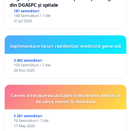
moderne și mai adaptate nevoilor întregii
din DGASPC și spitale
181 semnături
comunități.
140 Semnături / 7 zile
31 Jul 2026
Cu respect,
Inițiator: Alexandra Mocean
Suplimentare locuri rezidențiat medicină generală
Municipiul Alba Iulia
3 482 semnături
Data: 20.05.2026
103 Semnături / 7 zile
20 Nov 2025
Cerem interzicerea utilizării trotinetelor electrice
de către minori în România
5 281 semnături
70 Semnături / 7 zile
17 May 2026