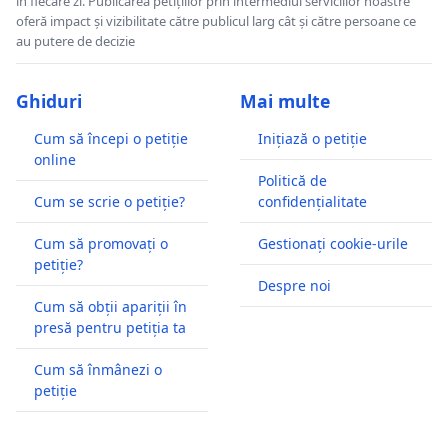
în fiecare zi. Publicarea petițiilor prin intermediul serviciilor noastre
oferă impact și vizibilitate către publicul larg cât și către persoane ce
au putere de decizie
Ghiduri
Mai multe
Cum să începi o petiție
Inițiază o petiție
online
Politică de
Cum se scrie o petiție?
confidențialitate
Cum să promovați o
Gestionați cookie-urile
petiție?
Despre noi
Cum să obții apariții în
presă pentru petiția ta
Cum să înmânezi o
petiție