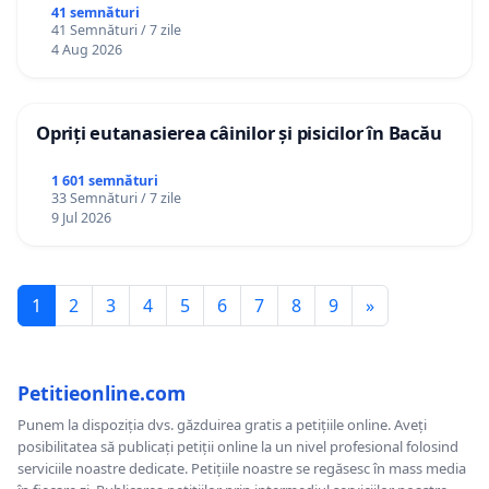
41 semnături
41 Semnături / 7 zile
4 Aug 2026
Opriți eutanasierea câinilor și pisicilor în Bacău
1 601 semnături
33 Semnături / 7 zile
9 Jul 2026
1
2
3
4
5
6
7
8
9
»
Petitieonline.com
Punem la dispoziția dvs. găzduirea gratis a petițiile online. Aveți
posibilitatea să publicați petiții online la un nivel profesional folosind
serviciile noastre dedicate. Petițiile noastre se regăsesc în mass media