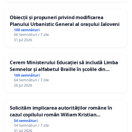
Obiecții și propuneri privind modificarea
Planului Urbanistic General al orașului Ialoveni
100 semnături
66 Semnături / 7 zile
31 Jul 2026
Cerem Ministerului Educației să includă Limba
Semnelor și alfabetul Braille în școlile din
Republica Moldova!
169 semnături
64 Semnături / 7 zile
26 Jul 2026
Solicităm implicarea autorităților române în
cazul copilului român Wiliam Kristian
Gheorghe, aflat în plasament în Danemarca de
54 semnături
54 Semnături / 7 zile
12 ani
31 Jul 2026