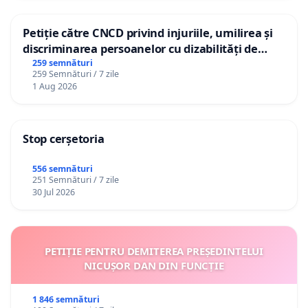
eveniment punctual, ci solicită o abordare pe
Petiție către CNCD privind injuriile, umilirea și
termen lung privind organizarea evenimentelor
discriminarea persoanelor cu dizabilități de
publice locale și utilizarea responsabilă a fondurilor
către utilizatorul TikTok „Gorici”
259 semnături
publice pentru toate evenimentele publice viitoare
259 Semnături / 7 zile
1 Aug 2026
organizate din fonduri publice locale, inclusiv Zilele
Orașului Alba Fest, Revelionul, manifestările
dedicate Zilei Naționale a României și alte
Stop cerșetoria
evenimente desfășurate sub autoritatea
556 semnături
administrației locale.
251 Semnături / 7 zile
30 Jul 2026
Solicităm:
PETIȚIE PENTRU DEMITEREA PREȘEDINTELUI
- Renunțarea la organizarea și finanțarea
NICUȘOR DAN DIN FUNCȚIE
spectacolelor cu artificii în cadrul Zilelor Orașului și
1 846 semnături
al altor evenimente publice organizate și finanțate