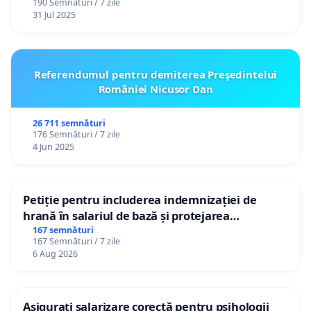
190 Semnături / 7 zile
de Primăria Municipiului Alba Iulia;
31 Jul 2025
- Analizarea și implementarea unor alternative
moderne cu impact redus asupra animalelor și
Referendumul pentru demiterea Preşedintelui
cetățenilor;
României Nicusor Dan
- Publicarea transparentă a costurilor aferente
26 711 semnături
spectacolelor pirotehnice;
176 Semnături / 7 zile
4 Jun 2025
-
Transparență privind costurile și evaluarea
utilizării fondurilor publice
Petiție pentru includerea indemnizației de
- Consultarea cetățenilor înaintea aprobării
hrană în salariul de bază și protejarea
gradațiilor de vechime pentru asistenții
167 semnături
finanțării unor astfel de activități.
167 Semnături / 7 zile
personali
6 Aug 2026
Prin prezenta petiție nu solicităm eliminarea
bucuriei și a festivităților publice, ci promovarea
unor forme de celebrare mai responsabile, mai
Asigurați salarizare corectă pentru psihologii