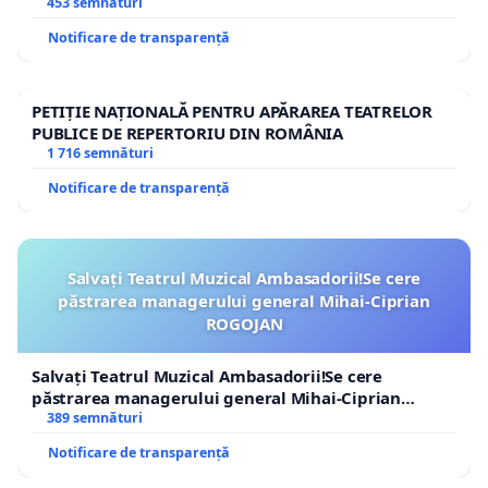
453 semnături
Notificare de transparență
PETIȚIE NAȚIONALĂ PENTRU APĂRAREA TEATRELOR
PUBLICE DE REPERTORIU DIN ROMÂNIA
1 716 semnături
Notificare de transparență
Salvați Teatrul Muzical Ambasadorii!Se cere
păstrarea managerului general Mihai-Ciprian
ROGOJAN
Salvați Teatrul Muzical Ambasadorii!Se cere
păstrarea managerului general Mihai-Ciprian
ROGOJAN
389 semnături
Notificare de transparență