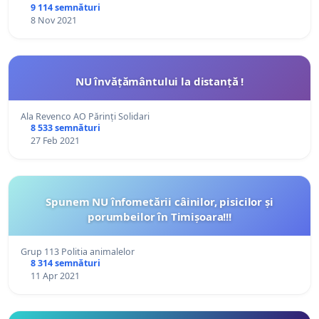
9 114 semnături
8 Nov 2021
NU învățământului la distanță !
Ala Revenco AO Părinți Solidari
8 533 semnături
27 Feb 2021
Spunem NU înfometării câinilor, pisicilor și
porumbeilor în Timișoara!!!
Grup 113 Politia animalelor
8 314 semnături
11 Apr 2021