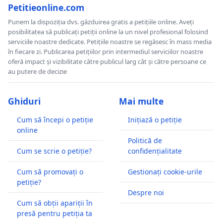
Petitieonline.com
Punem la dispoziția dvs. găzduirea gratis a petițiile online. Aveți
posibilitatea să publicați petiții online la un nivel profesional folosind
serviciile noastre dedicate. Petițiile noastre se regăsesc în mass media
în fiecare zi. Publicarea petițiilor prin intermediul serviciilor noastre
oferă impact și vizibilitate către publicul larg cât și către persoane ce
au putere de decizie
Ghiduri
Mai multe
Cum să începi o petiție
Inițiază o petiție
online
Politică de
Cum se scrie o petiție?
confidențialitate
Cum să promovați o
Gestionați cookie-urile
petiție?
Despre noi
Cum să obții apariții în
presă pentru petiția ta