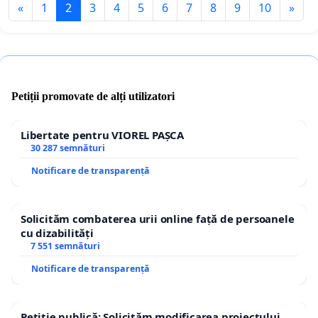
«
1
2
3
4
5
6
7
8
9
10
»
Petiții promovate de alți utilizatori
Libertate pentru VIOREL PAȘCA
30 287 semnături
Notificare de transparență
Solicităm combaterea urii online față de persoanele
cu dizabilități
7 551 semnături
Notificare de transparență
Petiție publică: Solicităm modificarea proiectului