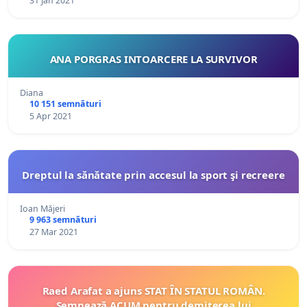
31 Jan 2021
ANA PORGRAS INTOARCERE LA SURVIVOR
Diana
10 151 semnături
5 Apr 2021
Dreptul la sănătate prin accesul la sport şi recreere
Ioan Măjeri
9 963 semnături
27 Mar 2021
Raed Arafat a ajuns STAT ÎN STATUL ROMÂN.
Semnează ACUM pentru demiterea lui