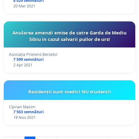
8 029 semnături
20 Mar 2021
Anularea amenzii emise de catre Garda de Mediu
Sibiu in cazul salvarii puilor de urs!
Asociația Prietenii Berzelor
7 599 semnături
2 Apr 2021
Rezidenții sunt medici NU studenți!
Ciprian Maxim
7 563 semnături
18 Nov 2021