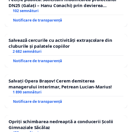
DN25 (Galați – Hanu Conachi) prin devierea
traseului în afara localităților!
102 semnături
Notificare de transparență
Salvează cercurile cu activități extrașcolare din
cluburile și palatele copiilor
2 682 semnături
Notificare de transparență
Salvați Opera Brașov! Cerem demiterea
managerului interimar, Petrean Lucian-Marius!
1 890 semnături
Notificare de transparență
Opriți schimbarea nedreaptă a conducerii Școlii
Gimnaziale Săcălaz