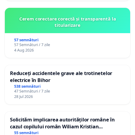
Cerem corectare corectă și transparentă la
titularizare
57 semnături
57 Semnături / 7 zile
4 Aug 2026
Reduceți accidentele grave ale trotinetelor
electrice în Bihor
538 semnături
47 Semnături / 7 zile
28 Jul 2026
Solicităm implicarea autorităților române în
cazul copilului român Wiliam Kristian
Gheorghe, aflat în plasament în Danemarca de
55 semnături