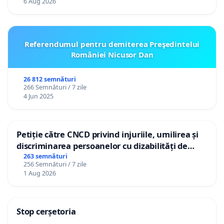
6 Aug 2026
Referendumul pentru demiterea Preşedintelui
României Nicusor Dan
26 812 semnături
266 Semnături / 7 zile
4 Jun 2025
Petiție către CNCD privind injuriile, umilirea și
discriminarea persoanelor cu dizabilități de
către utilizatorul TikTok „Gorici”
263 semnături
256 Semnături / 7 zile
1 Aug 2026
Stop cerșetoria