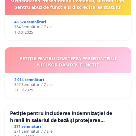
Suspendarea Președintelui României, Nicușor Dan,
pentru abuz de funcție și discreditarea statului
48 324 semnături
764 Semnături / 7 zile
1 Oct 2025
PETIȚIE PENTRU DEMITEREA PREȘEDINTELUI
NICUȘOR DAN DIN FUNCȚIE
2 014 semnături
357 Semnături / 7 zile
31 Jul 2025
Petiție pentru includerea indemnizației de
hrană în salariul de bază și protejarea
gradațiilor de vechime pentru asistenții
271 semnături
271 Semnături / 7 zile
personali