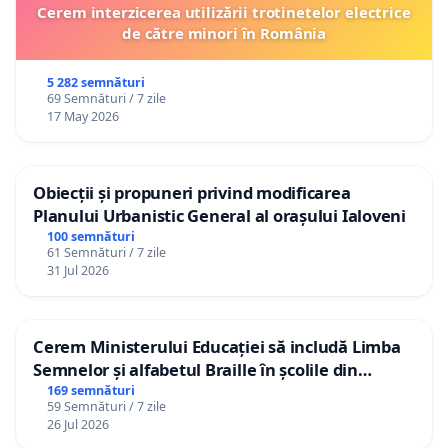
Cerem interzicerea utilizării trotinetelor electrice
de către minori în România
5 282 semnături
69 Semnături / 7 zile
17 May 2026
Obiecții și propuneri privind modificarea
Planului Urbanistic General al orașului Ialoveni
100 semnături
61 Semnături / 7 zile
31 Jul 2026
Cerem Ministerului Educației să includă Limba
Semnelor și alfabetul Braille în școlile din
Republica Moldova!
169 semnături
59 Semnături / 7 zile
26 Jul 2026