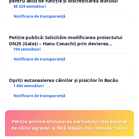
pentru abuz de funcție și discreditarea statului
48 324 semnături
Notificare de transparență
Petiție publică: Solicităm modificarea proiectului
DN25 (Galați – Hanu Conachi) prin devierea
traseului în afara localităților!
104 semnături
Notificare de transparență
Opriți eutanasierea câinilor și pisicilor în Bacău
1 604 semnături
Notificare de transparență
Petiție privind eliminarea pericolului reprezentat
de câinii agresivi și fără stăpân din comuna Tunari