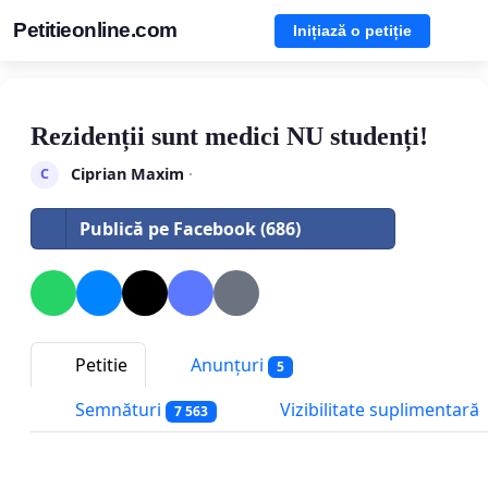
Petitieonline.com
Inițiază o petiție
Rezidenții sunt medici NU studenți!
Ciprian Maxim
·
C
Publică pe Facebook (686)
Petitie
Anunțuri
5
Semnături
Vizibilitate suplimentară
7 563