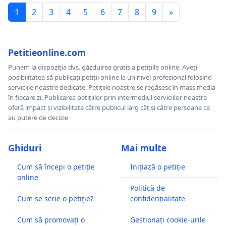
1
2
3
4
5
6
7
8
9
»
Petitieonline.com
Punem la dispoziția dvs. găzduirea gratis a petițiile online. Aveți
posibilitatea să publicați petiții online la un nivel profesional folosind
serviciile noastre dedicate. Petițiile noastre se regăsesc în mass media
în fiecare zi. Publicarea petițiilor prin intermediul serviciilor noastre
oferă impact și vizibilitate către publicul larg cât și către persoane ce
au putere de decizie
Ghiduri
Mai multe
Cum să începi o petiție
Inițiază o petiție
online
Politică de
Cum se scrie o petiție?
confidențialitate
Cum să promovați o
Gestionați cookie-urile